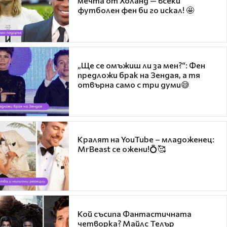
мечта от Холанд — всеки
футболен фен би го искал! 🤩
„Ще се омъжиш ли за мен?“: Фен
предложи брак на Зендая, а тя
отвърна само с три думи😅
Кралят на YouTube – младоженец:
MrBeast се ожени!💍🥰
Кой съсипа Фантастичната
четворка? Майлс Телър