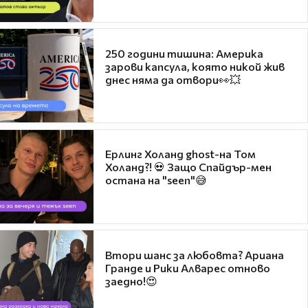
250 години тишина: Америка
зарови капсула, която никой жив
днес няма да отвори👀💥
Ерлинг Холанд ghost-на Том
Холанд?! 💀 Защо Спайдър-мен
остана на "seen"😅
Втори шанс за любовта? Ариана
Гранде и Рики Алварес отново
заедно!😍