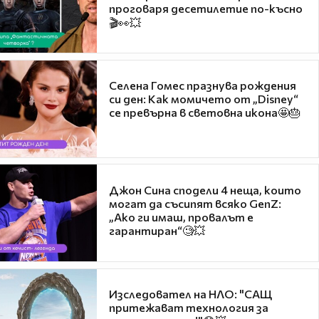
проговаря десетилетие по-късно
🎬👀💥
Селена Гомес празнува рождения
си ден: Как момичето от „Disney“
се превърна в световна икона🤩🎂
Джон Сина сподели 4 неща, които
могат да съсипят всяко GenZ:
„Ако ги имаш, провалът е
гарантиран“🧐💥
Изследовател на НЛО: "САЩ
притежават технология за