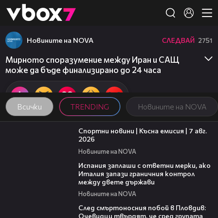
Member of
👾
Новините на NOVA
СЛЕДВАЙ
2751
Мирното споразумение между Иран и САЩ
може да бъде финализирано до 24 часа
Всички
TRENDING
Новините на NOVA
03:46
Спортни новини | Късна емисия | 7 авг.
2026
Новините на NOVA
00:51
Испания заплаши с ответни мерки, ако
Италия запази граничния контрол
между двете държави
Новините на NOVA
09:32
След смъртоносния побой в Пловдив:
Очевидци твърдят, че сред групата