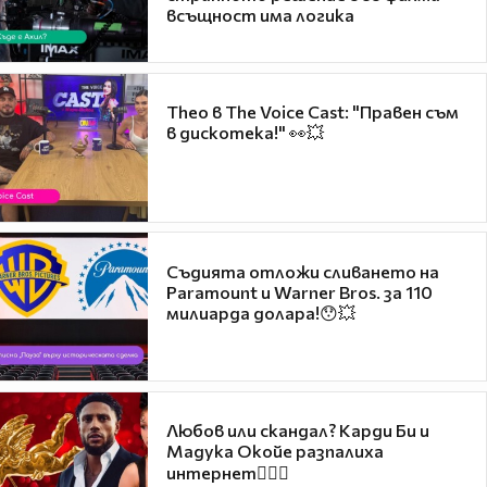
всъщност има логика
Theo в The Voice Cast: "Правен съм
в дискотека!" 👀💥
Съдията отложи сливането на
Paramount и Warner Bros. за 110
милиарда долара!😯💥
Любов или скандал? Карди Би и
Мадука Окойе разпалиха
интернет❤️‍🔥🔥