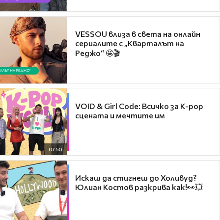
VESSOU влиза в света на онлайн
сериалите с „Кварталът на
Реджо“ 🤩🎬
VOID & Girl Code: Всичко за K-pop
сцената и мечтите им
07:50
Искаш да стигнеш до Холивуд?
Юлиан Костов разкрива как!👀💥