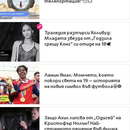
телепортация!"😯💥
Трагедия разтърси Холивуд:
Младата звезда от „Годзила
срещу Конг“ си отиде на 18🕊️
Ламин Ямал: Момчето, което
покори света на 19 — историята
на новия символ във футбола🤩⚽
Защо Ахил липсва от „Одисей“ на
Кристофър Нолън? Най-
странното решение във филма