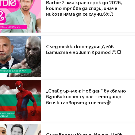
Barbie 2 има краен срок до 2026,
който трябва да спази, иначе
никога няма да се случи.😯💥
След тежка контузия: Дейв
Батиста е новият Кратос!😯💥
„Спайдър-мен: Нов ден“ буквално
взриви кината у нас – ето защо
всички говорят за него👀🎬
След Брадли Купър, Ирина Шейк