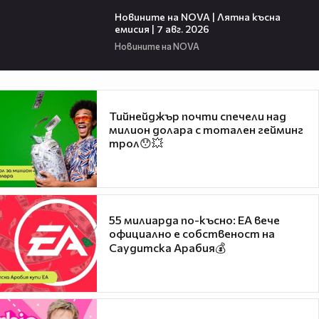
21:18
Новините на NOVA | Лятна късна
емисия | 7 авг. 2026
Новините на NOVA
Тийнейджър почти спечели над
милион долара с тотален гейминг
трол😯💥
55 милиарда по-късно: EA вече
официално е собственост на
Саудитска Арабия💰