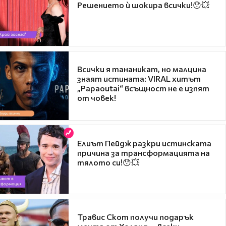
Решението ѝ шокира всички!😯💥
Всички я тананикат, но малцина
знаят истината: VIRAL хитът
„Papaoutai“ всъщност не е изпят
от човек!
Елиът Пейдж разкри истинската
причина за трансформацията на
тялото си!😯💥
Травис Скот получи подарък