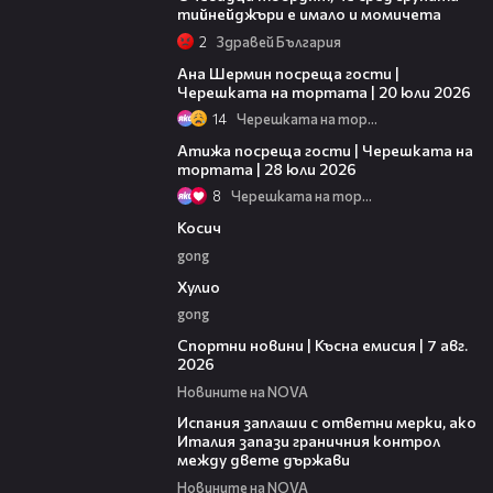
тийнейджъри е имало и момичета
2
Здравей България
19:47
Ана Шермин посреща гости |
Черешката на тортата | 20 юли 2026
14
Черешката на тортата
23:41
Атижа посреща гости | Черешката на
тортата | 28 юли 2026
8
Черешката на тортата
10:17
Косич
gong
09:40
Хулио
gong
03:46
Спортни новини | Късна емисия | 7 авг.
2026
Новините на NOVA
00:51
Испания заплаши с ответни мерки, ако
Италия запази граничния контрол
между двете държави
Новините на NOVA