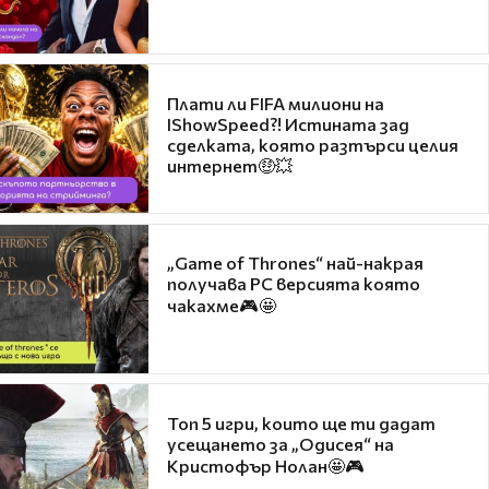
Плати ли FIFA милиони на
IShowSpeed?! Истината зад
сделката, която разтърси целия
интернет🤑💥
„Game of Thrones“ най-накрая
получава PC версията която
чакахме🎮🤩
Топ 5 игри, които ще ти дадат
усещането за „Одисея“ на
Кристофър Нолан🤩🎮