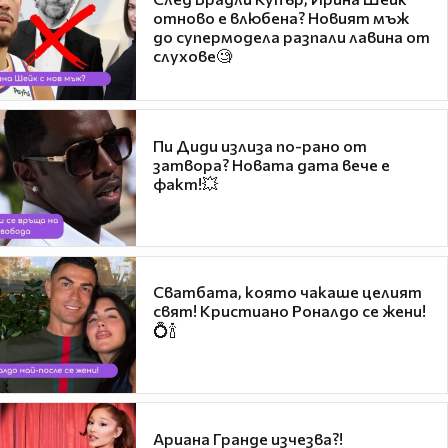
отново е влюбена? Новият мъж
до супермодела разпали лавина от
слухове🧐
Пи Диди излиза по-рано от
затвора? Новата дата вече е
факт!💥
Сватбата, която чакаше целият
свят! Кристиано Роналдо се жени!
💍🍾
Ариана Гранде изчезва?!