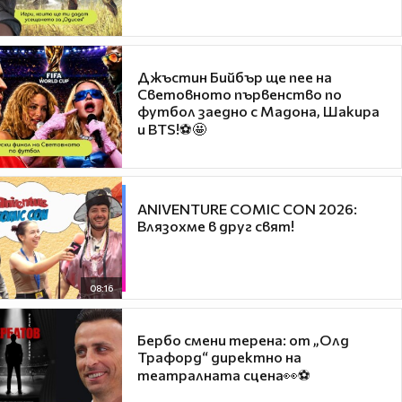
Джъстин Бийбър ще пее на
Световното първенство по
футбол заедно с Мадона, Шакира
и BTS!⚽🤩
ANIVENTURE COMIC CON 2026:
Влязохме в друг свят!
08:16
Бербо смени терена: от „Олд
Трафорд“ директно на
театралната сцена👀⚽