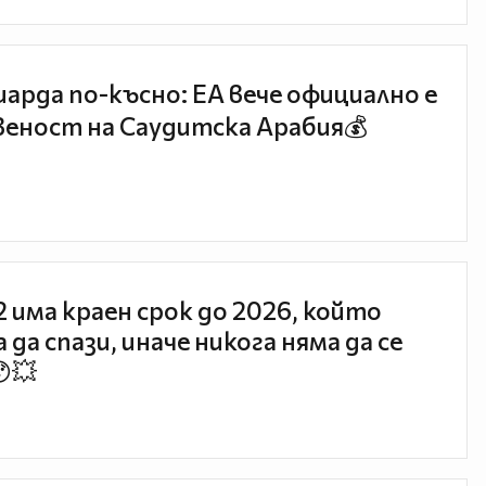
иарда по-късно: EA вече официално е
еност на Саудитска Арабия💰
 2 има краен срок до 2026, който
 да спази, иначе никога няма да се
😯💥