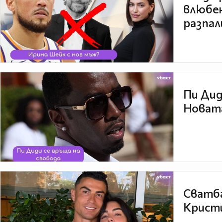
влюбен
разпал
Пи Дид
Новата
Сватба
Кристи