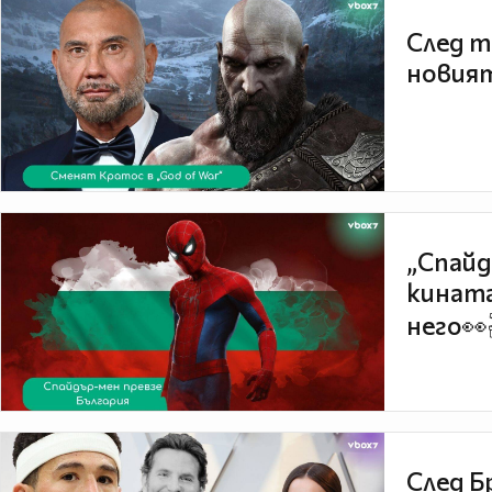
След т
новият
„Спайд
кината
него👀
След Б