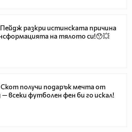
Пейдж разкри истинската причина
нсформацията на тялото си!😯💥
 Скот получи подарък мечта от
 — всеки футболен фен би го искал!