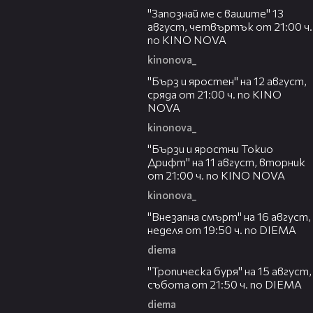
"Запознай ме с вашите" 13
август, четвъртък от 21:00 ч.
по KINO NOVA
kinonova_
00:22
"Бърз и яростен" на 12 август,
сряда от 21:00 ч. по KINO
NOVA
kinonova_
00:31
"Бързи и яростни Токио
Дрифт" на 11 август, вторник
от 21:00 ч. по KINO NOVA
kinonova_
00:33
"Внезапна смърт" на 16 август,
неделя от 19:50 ч. по DIEMA
diema
00:32
"Тропическа буря" на 15 август,
събота от 21:50 ч. по DIEMA
diema
00:30