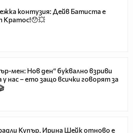
ежка контузия: Дейв Батиста е
 Кратос!😯💥
ър-мен: Нов ден“ буквално взриви
 у нас – ето защо всички говорят за
🎬
радли Купър, Ирина Шейк отново е