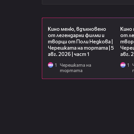
15:39
Кино меню, вдъхновено
Кино
от легендарни филми и
от ле
творци от Поли Недкова |
творц
Черешката на тортата | 5
Чере
авг. 2026 | част 1
авг. 
1
Черешката на
1
тортата