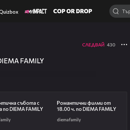
Quizbox
СЛЕДВАЙ
430
 DIEMA FAMILY
00:21
00:36
нтична събота с
Романтични филми от
а по DIEMA FAMILY
18.00 ч. по DIEMA FAMILY
amily
diemafamily