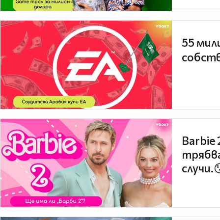
55 мил
собств
Barbie
трябва
случи.