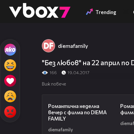
Member of
👾
Trending
diemafamily
"Без любов" на 22 април по
166
19.04.2017
Виж повече
00:20
Романтична неделна
Рома
вечер с филма по DIEMA
филм
FAMILY
diemaf
diemafamily