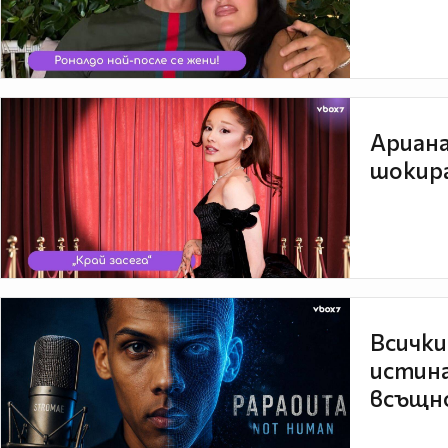
Ариана
шокира
Всички
истина
всъщно