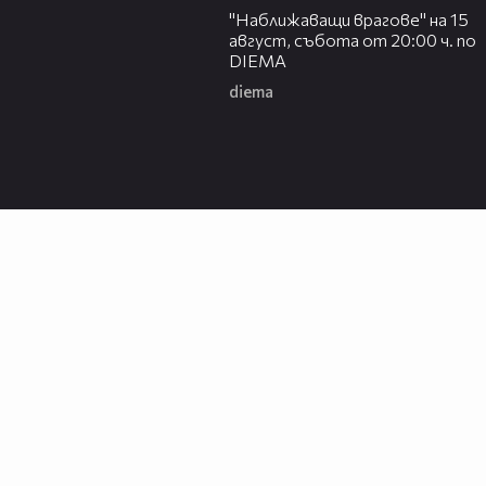
"Наближаващи врагове" на 15
август, събота от 20:00 ч. по
DIEMA
diema