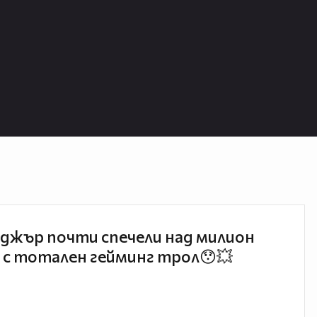
джър почти спечели над милион
 с тотален гейминг трол😯💥