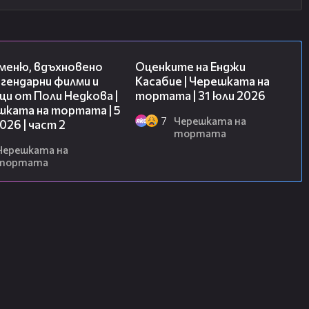
15:31
09:25
 меню, вдъхновено
Оценките на Енджи
гендарни филми и
Касабие | Черешката на
и от Поли Недкова |
тортата | 31 юли 2026
шката на тортата | 5
7
Черешката на
2026 | част 2
тортата
Черешката на
тортата