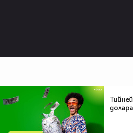
Тийней
долара