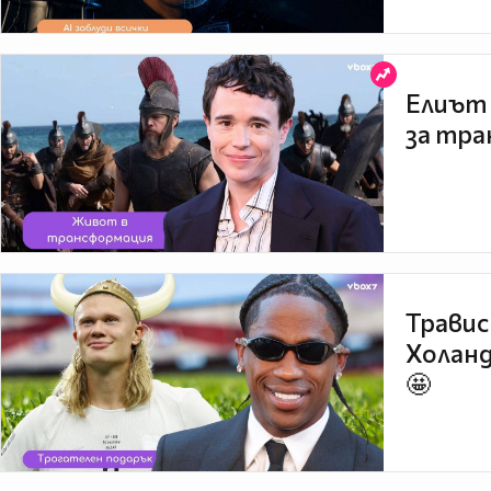
Елиът 
за тра
Травис
Холанд
🤩