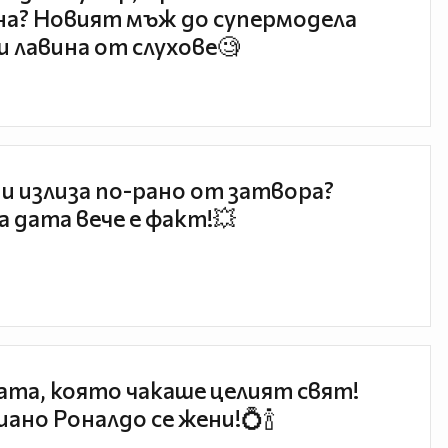
а? Новият мъж до супермодела
и лавина от слухове🧐
и излиза по-рано от затвора?
 дата вече е факт!💥
та, която чакаше целият свят!
ано Роналдо се жени!💍🍾