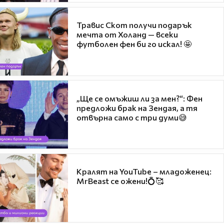
Травис Скот получи подарък
мечта от Холанд — всеки
футболен фен би го искал! 🤩
„Ще се омъжиш ли за мен?“: Фен
предложи брак на Зендая, а тя
отвърна само с три думи😅
Кралят на YouTube – младоженец:
MrBeast се ожени!💍🥰