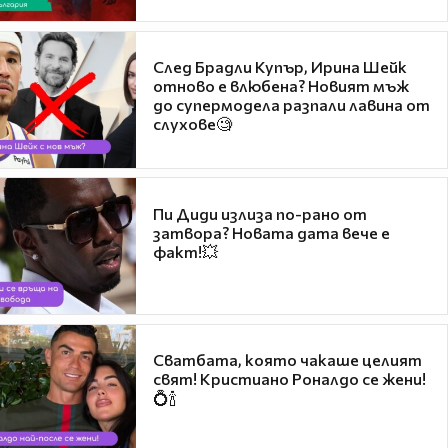
След Брадли Купър, Ирина Шейк
отново е влюбена? Новият мъж
до супермодела разпали лавина от
слухове🧐
Пи Диди излиза по-рано от
затвора? Новата дата вече е
факт!💥
Сватбата, която чакаше целият
свят! Кристиано Роналдо се жени!
💍🍾