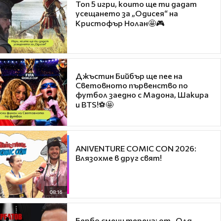
Топ 5 игри, които ще ти дадат
усещането за „Одисея“ на
Кристофър Нолан🤩🎮
Джъстин Бийбър ще пее на
Световното първенство по
футбол заедно с Мадона, Шакира
и BTS!⚽🤩
ANIVENTURE COMIC CON 2026:
Влязохме в друг свят!
08:16
Бербо смени терена: от „Олд