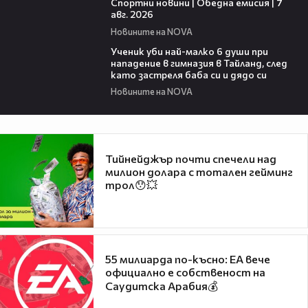
Спортни новини | Обедна емисия | 7
aвг. 2026
Новините на NOVA
00:38
Ученик уби най-малко 6 души при
нападение в гимназия в Тайланд, след
като застреля баба си и дядо си
Новините на NOVA
Тийнейджър почти спечели над
милион долара с тотален гейминг
трол😯💥
55 милиарда по-късно: EA вече
официално е собственост на
Саудитска Арабия💰