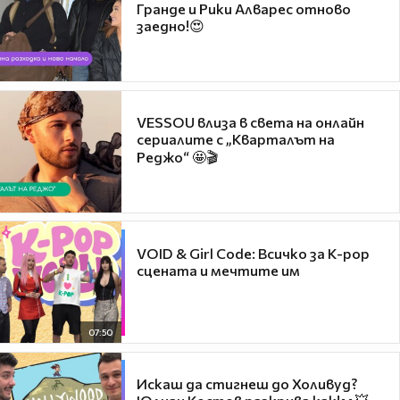
Гранде и Рики Алварес отново
заедно!😍
VESSOU влиза в света на онлайн
сериалите с „Кварталът на
Реджо“ 🤩🎬
VOID & Girl Code: Всичко за K-pop
сцената и мечтите им
07:50
Искаш да стигнеш до Холивуд?