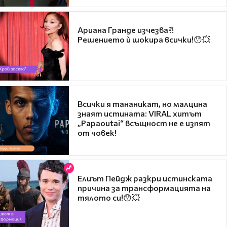
Ариана Гранде изчезва?!
Решението ѝ шокира всички!😯💥
Всички я тананикат, но малцина
знаят истината: VIRAL хитът
„Papaoutai“ всъщност не е изпят
от човек!
Елиът Пейдж разкри истинската
причина за трансформацията на
тялото си!😯💥