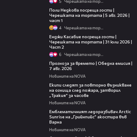
5
Черешката на тортата
19:25
Поли Недкова посреща гости |
Черешката на тортата | 5 авг. 2026 |
част 1
4
Черешката на тортата
16:45
Енджи Касабие посреща гости |
Черешката на тортата | 31 юли 2026 |
Част 2
6
Черешката на тортата
02:23
Прогноза за времето | Обедна емисия |
7 авг. 2026
Новините на NOVA
03:09
Екипи следят за повторно възникване
на огнища след пожара, затворил
„Тракия“ за часове
Новините на NOVA
00:48
Емблематичният ледоразбивач Arctic
Sunrise на „Грийнпийс” акостира във
Варна
Новините на NOVA
04:05