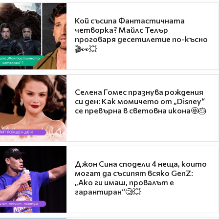
Кой съсипа Фантастичната
четворка? Майлс Телър
проговаря десетилетие по-късно
🎬👀💥
Селена Гомес празнува рождения
си ден: Как момичето от „Disney“
се превърна в световна икона🤩🎂
Джон Сина сподели 4 неща, които
могат да съсипят всяко GenZ:
„Ако ги имаш, провалът е
гарантиран“🧐💥