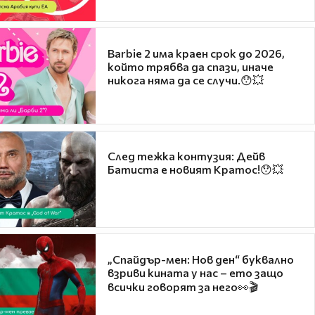
Barbie 2 има краен срок до 2026,
който трябва да спази, иначе
никога няма да се случи.😯💥
След тежка контузия: Дейв
Батиста е новият Кратос!😯💥
„Спайдър-мен: Нов ден“ буквално
взриви кината у нас – ето защо
всички говорят за него👀🎬