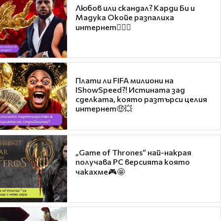
Любов или скандал? Карди Би и
Мадука Окойе разпалиха
интернет❤️‍🔥🔥
Плати ли FIFA милиони на
IShowSpeed?! Истината зад
сделката, която разтърси целия
интернет🤑💥
„Game of Thrones“ най-накрая
получава PC версията която
чакахме🎮🤩