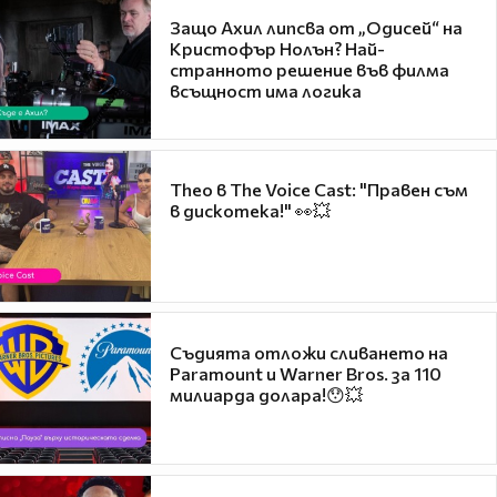
Защо Ахил липсва от „Одисей“ на
Кристофър Нолън? Най-
странното решение във филма
всъщност има логика
Theo в The Voice Cast: "Правен съм
в дискотека!" 👀💥
Съдията отложи сливането на
Paramount и Warner Bros. за 110
милиарда долара!😯💥