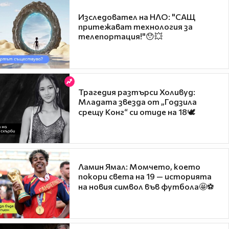
Изследовател на НЛО: "САЩ
притежават технология за
телепортация!"😯💥
Трагедия разтърси Холивуд:
Младата звезда от „Годзила
срещу Конг“ си отиде на 18🕊️
Ламин Ямал: Момчето, което
покори света на 19 — историята
на новия символ във футбола🤩⚽