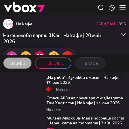
Member of
👾
На кафе
СЛЕДВАЙ
1396
На филмово парти в Кан | На кафе | 20 май
2026
Всички
TRENDING
На кафе
09:09
„На ръба“: Изложба с мисия | На кафе |
17 юли 2026
1
На кафе
02:58
Стаси Айви на премиера със звездата
Том Хидълсън | На кафе | 17 юли 2026
На кафе
20:17
Милена Маркова-Маца посреща гости
| Черешката на тортата | 3 авг. 2026