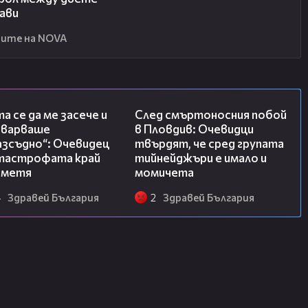
ави
ите на NOVA
06:38
09:32
а се да ме засече и
След смъртоносния побой
еварваше
в Пловдив: Очевидци
азсъдно“: Очевидец
твърдят, че сред групата
атастрофата край
тийнейджъри е имало и
метя
момичета
4
Здравей България
2
Здравей България