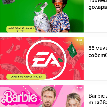
Тийней
долара
55 мил
собств
Barbie
трябва