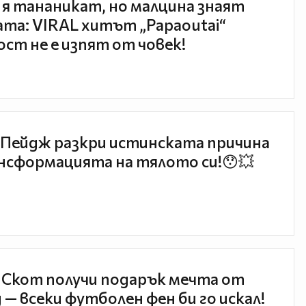
 я тананикат, но малцина знаят
та: VIRAL хитът „Papaoutai“
ст не е изпят от човек!
Пейдж разкри истинската причина
нсформацията на тялото си!😯💥
 Скот получи подарък мечта от
 — всеки футболен фен би го искал!