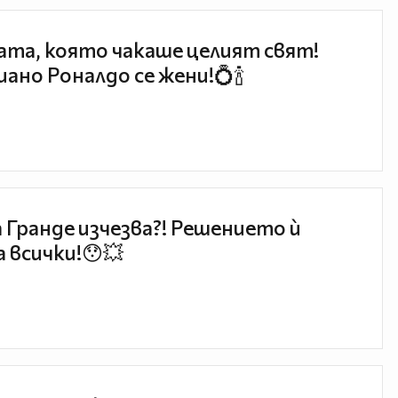
та, която чакаше целият свят!
ано Роналдо се жени!💍🍾
 Гранде изчезва?! Решението ѝ
 всички!😯💥