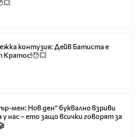
😯💥
ежка контузия: Дейв Батиста е
 Кратос!😯💥
ър-мен: Нов ден“ буквално взриви
 у нас – ето защо всички говорят за
🎬