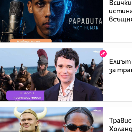
Всички
истина
всъщно
Елиът 
за тра
Травис
Холанд