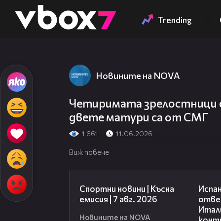
Member of
👾
Trending
Новините на NOVA
Четиримата зрелостници с
двете матури са от СМГ
1 661
11.06.2026
Виж повече
03:46
Спортни новини | Късна
Испан
емисия | 7 авг. 2026
отве
Итали
Новините на NOVA
конт