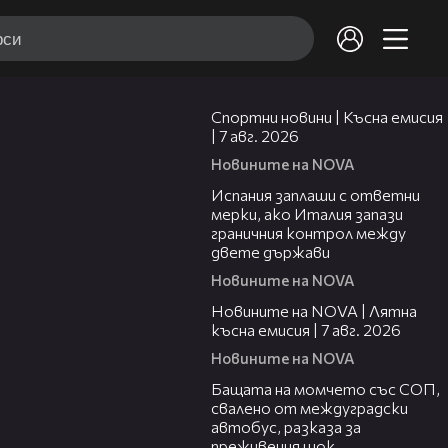
03:46
Спортни новини | Късна емисия
| 7 авг. 2026
Новините на NOVA
00:51
Испания заплаши с ответни
мерки, ако Италия запази
граничния контрол между
двете държави
Новините на NOVA
21:18
Новините на NOVA | Лятна
късна емисия | 7 авг. 2026
Новините на NOVA
00:30
Бащата на момчето със СОП,
свалено от междуградски
автобус, разказа за
преживения шок