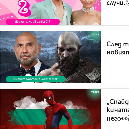
случи.
След т
новият
„Спайд
кината
него👀