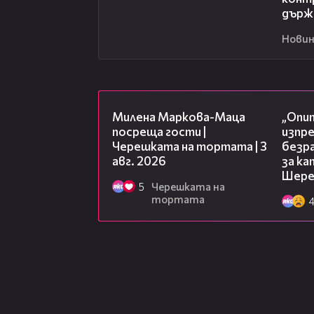
държ
Новин
20:17
Милена Маркова-Маца
„Опит
посреща гости |
изпр
Черешката на тортата | 3
безр
авг. 2026
за к
Шере
5
Черешката на
тортата