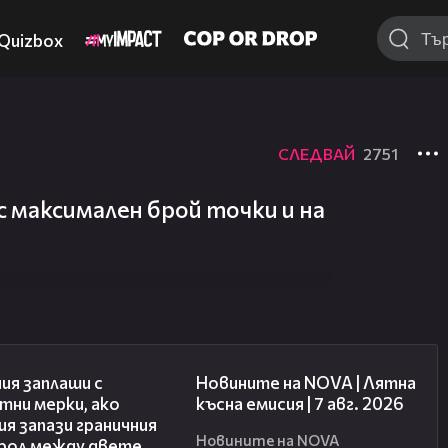
Quizbox
СЛЕДВАЙ
2751
 максимален брой точки и на
00:51
21:18
ия заплаши с
Новините на NOVA | Лятна
тни мерки, ако
късна емисия | 7 авг. 2026
я запази граничния
Новините на NOVA
рол между двете