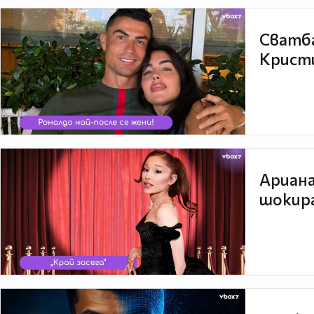
Сватба
Кристи
Ариана
шокира