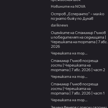
Новините на NOVA
00:04
Остров „Есперанто“ – малко
познато бижу по Дунав
dariknews
02:15
Оценките на Станимир Гъмов
и победителят на седмицата |
Черешката на тортата | 7 авг.
2026
Черешката на тортата
12:30
Станимир Гъмов посреща
гости | Черешката на
тортата | 7 авг. 2026 | част 2
Черешката на тортата
16:22
Станимир Гъмов посреща
гости | Черешката на
тортата | 7 авг. 2026 | част 1
Черешката на тортата
17:48
Зелена вечеря с пресни сезонни