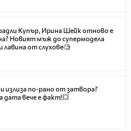
радли Купър, Ирина Шейк отново е
а? Новият мъж до супермодела
и лавина от слухове🧐
и излиза по-рано от затвора?
 дата вече е факт!💥