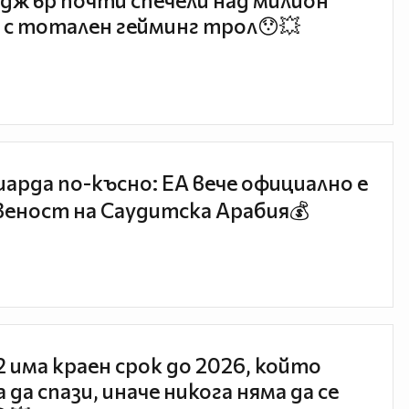
джър почти спечели над милион
 с тотален гейминг трол😯💥
иарда по-късно: EA вече официално е
еност на Саудитска Арабия💰
 2 има краен срок до 2026, който
 да спази, иначе никога няма да се