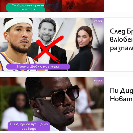
След Б
влюбен
разпал
Пи Дид
Новата