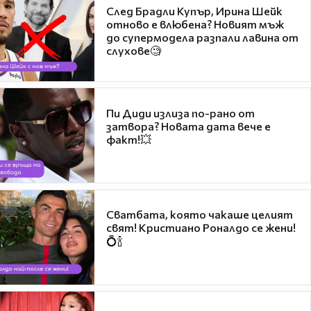
След Брадли Купър, Ирина Шейк
отново е влюбена? Новият мъж
до супермодела разпали лавина от
слухове🧐
Пи Диди излиза по-рано от
затвора? Новата дата вече е
факт!💥
Сватбата, която чакаше целият
свят! Кристиано Роналдо се жени!
💍🍾