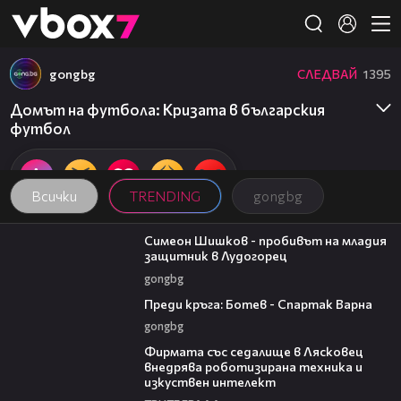
Member of
👾
gongbg
СЛЕДВАЙ
1395
Домът на футбола: Кризата в българския
футбол
Всички
TRENDING
gongbg
03:07
Симеон Шишков - пробивът на младия
защитник в Лудогорец
gongbg
05:30
Преди кръга: Ботев - Спартак Варна
gongbg
00:06
Фирмата със седалище в Лясковец
внедрява роботизирана техника и
изкуствен интелект