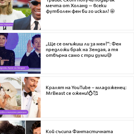
мечта от Холанд — всеки
футболен фен би го искал! 🤩
„Ще се омъжиш ли за мен?“: Фен
предложи брак на Зендая, а тя
отвърна само с три думи😅
Кралят на YouTube – младоженец:
MrBeast се ожени!💍🥰
Кой съсипа Фантастичната