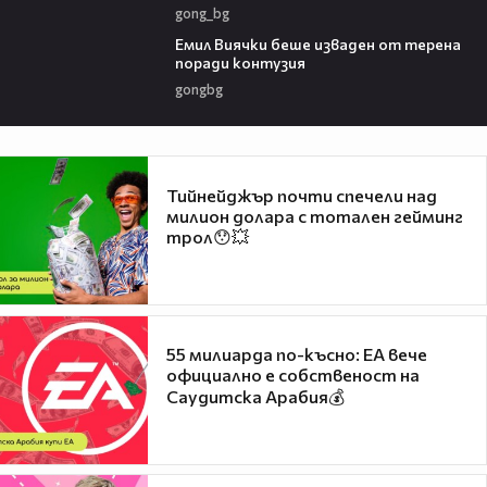
gong_bg
01:36
Емил Виячки беше изваден от терена
поради контузия
gongbg
Тийнейджър почти спечели над
милион долара с тотален гейминг
трол😯💥
55 милиарда по-късно: EA вече
официално е собственост на
Саудитска Арабия💰