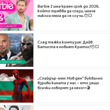
Barbie 2 има краен срок до 2026,
който трябва да спази, иначе
никога няма да се случи.😯💥
След тежка контузия: Дейв
Батиста е новият Кратос!😯💥
„Спайдър-мен: Нов ден“ буквално
взриви кината у нас – ето защо
всички говорят за него👀🎬