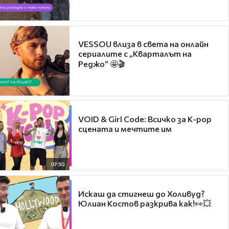
VESSOU влиза в света на онлайн
сериалите с „Кварталът на
Реджо“ 🤩🎬
VOID & Girl Code: Всичко за K-pop
сцената и мечтите им
07:50
Искаш да стигнеш до Холивуд?
Юлиан Костов разкрива как!👀💥