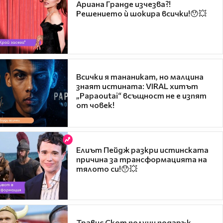
Ариана Гранде изчезва?!
Решението ѝ шокира всички!😯💥
Всички я тананикат, но малцина
знаят истината: VIRAL хитът
„Papaoutai“ всъщност не е изпят
от човек!
Елиът Пейдж разкри истинската
причина за трансформацията на
тялото си!😯💥
Травис Скот получи подарък