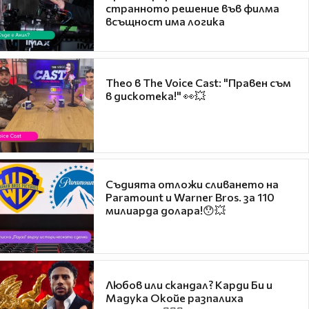
странното решение във филма
всъщност има логика
Theo в The Voice Cast: "Правен съм
в дискотека!" 👀💥
Съдията отложи сливането на
Paramount и Warner Bros. за 110
милиарда долара!😯💥
Любов или скандал? Карди Би и
Мадука Окойе разпалиха