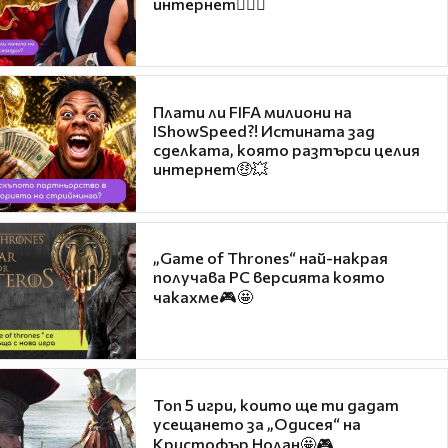
интернет❤️‍🔥🔥
Плати ли FIFA милиони на
IShowSpeed?! Истината зад
сделката, която разтърси целия
интернет🤑💥
„Game of Thrones“ най-накрая
получава PC версията която
чакахме🎮🤩
Топ 5 игри, които ще ти дадат
усещането за „Одисея“ на
Кристофър Нолан🤩🎮