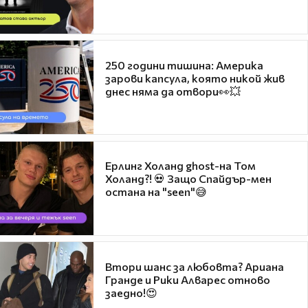
250 години тишина: Америка
зарови капсула, която никой жив
днес няма да отвори👀💥
Ерлинг Холанд ghost-на Том
Холанд?! 💀 Защо Спайдър-мен
остана на "seen"😅
Втори шанс за любовта? Ариана
Гранде и Рики Алварес отново
заедно!😍