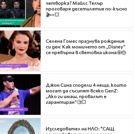
четворка? Майлс Телър
проговаря десетилетие по-късно
🎬👀💥
Селена Гомес празнува рождения
си ден: Как момичето от „Disney“
се превърна в световна икона🤩🎂
Джон Сина сподели 4 неща, които
могат да съсипят всяко GenZ:
„Ако ги имаш, провалът е
гарантиран“🧐💥
Изследовател на НЛО: "САЩ