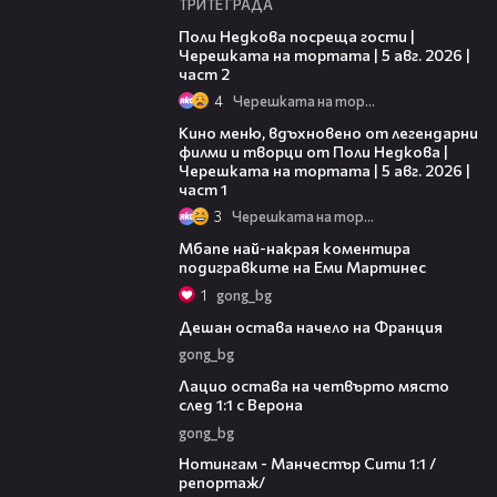
ТРИТЕ ГРАДА
13:03
Поли Недкова посреща гости |
Черешката на тортата | 5 авг. 2026 |
част 2
4
Черешката на тортата
15:39
Кино меню, вдъхновено от легендарни
филми и творци от Поли Недкова |
Черешката на тортата | 5 авг. 2026 |
част 1
3
Черешката на тортата
00:54
Мбапе най-накрая коментира
подигравките на Еми Мартинес
1
gong_bg
00:23
Дешан остава начело на Франция
gong_bg
00:53
Лацио остава на четвърто място
след 1:1 с Верона
gong_bg
07:30
Нотингам - Манчестър Сити 1:1 /
репортаж/