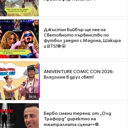
Джъстин Бийбър ще пее на
Световното първенство по
футбол заедно с Мадона, Шакира
и BTS!⚽🤩
ANIVENTURE COMIC CON 2026:
Влязохме в друг свят!
08:16
Бербо смени терена: от „Олд
Трафорд“ директно на
театралната сцена👀⚽