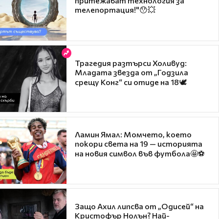
притежават технология за
телепортация!"😯💥
Трагедия разтърси Холивуд:
Младата звезда от „Годзила
срещу Конг“ си отиде на 18🕊️
Ламин Ямал: Момчето, което
покори света на 19 — историята
на новия символ във футбола🤩⚽
Защо Ахил липсва от „Одисей“ на
Кристофър Нолън? Най-