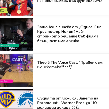
на новия символ във футбола🤩⚽
Защо Ахил липсва от „Одисей“ на
Кристофър Нолън? Най-
странното решение във филма
всъщност има логика
Theo в The Voice Cast: "Правен съм
в дискотека!" 👀💥
Съдията отложи сливането на
Paramount и Warner Bros. за 110
милиарда долара!😯💥