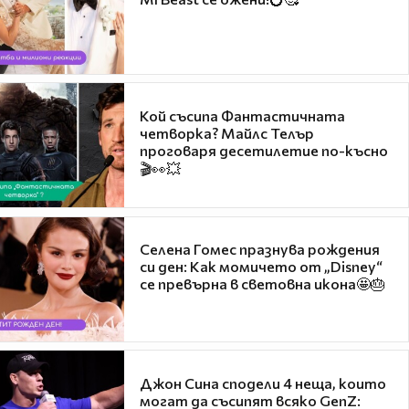
Кой съсипа Фантастичната
четворка? Майлс Телър
проговаря десетилетие по-късно
🎬👀💥
Селена Гомес празнува рождения
си ден: Как момичето от „Disney“
се превърна в световна икона🤩🎂
Джон Сина сподели 4 неща, които
могат да съсипят всяко GenZ: