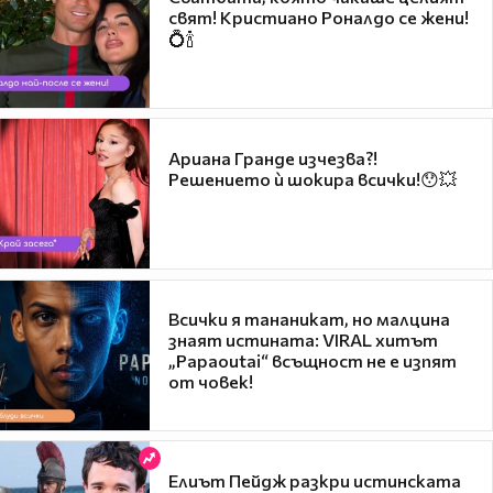
свят! Кристиано Роналдо се жени!
💍🍾
Ариана Гранде изчезва?!
Решението ѝ шокира всички!😯💥
Всички я тананикат, но малцина
знаят истината: VIRAL хитът
„Papaoutai“ всъщност не е изпят
от човек!
Елиът Пейдж разкри истинската