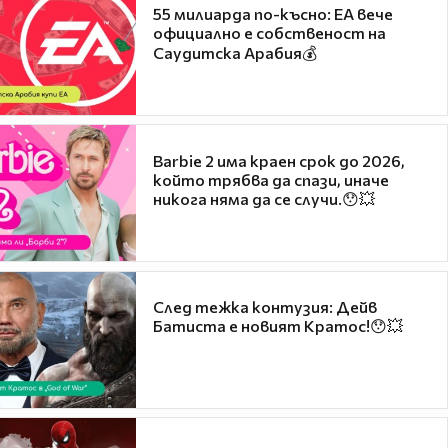
55 милиарда по-късно: EA вече
официално е собственост на
Саудитска Арабия💰
Barbie 2 има краен срок до 2026,
който трябва да спази, иначе
никога няма да се случи.😯💥
След тежка контузия: Дейв
Батиста е новият Кратос!😯💥