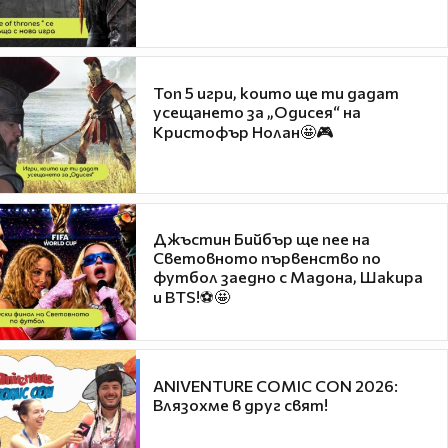
Топ 5 игри, които ще ти дадат
усещането за „Одисея“ на
Кристофър Нолан🤩🎮
Джъстин Бийбър ще пее на
Световното първенство по
футбол заедно с Мадона, Шакира
и BTS!⚽🤩
ANIVENTURE COMIC CON 2026:
Влязохме в друг свят!