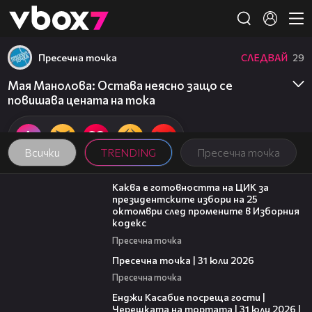
Member of
👾
Пресечна точка
СЛЕДВАЙ
29
Мая Манолова: Остава неясно защо се
повишава цената на тока
Всички
TRENDING
Пресечна точка
14:16
Каква е готовността на ЦИК за
президентските избори на 25
октомври след промените в Изборния
кодекс
Пресечна точка
39:22
Пресечна точка | 31 юли 2026
Пресечна точка
16:45
Енджи Касабие посреща гости |
Черешката на тортата | 31 юли 2026 |