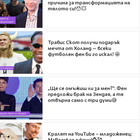
причина за трансформацията на
тялото си!😯💥
Травис Скот получи подарък
мечта от Холанд — всеки
футболен фен би го искал! 🤩
„Ще се омъжиш ли за мен?“: Фен
предложи брак на Зендая, а тя
отвърна само с три думи😅
Кралят на YouTube – младоженец:
MrBeast се ожени!💍🥰