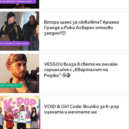
Втори шанс за любовта? Ариана
Гранде и Рики Алварес отново
заедно!😍
VESSOU влиза в света на онлайн
сериалите с „Кварталът на
Реджо“ 🤩🎬
VOID & Girl Code: Всичко за K-pop
сцената и мечтите им