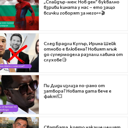
„Спайдър-мен: Нов ден“ буквално
взриви кината у нас – ето защо
всички говорят за него👀🎬
След Брадли Купър, Ирина Шейк
отново е влюбена? Новият мъж
до супермодела разпали лавина от
слухове🧐
Пи Диди излиза по-рано от
затвора? Новата дата вече е
факт!💥
Сватбата, която чакаше целият