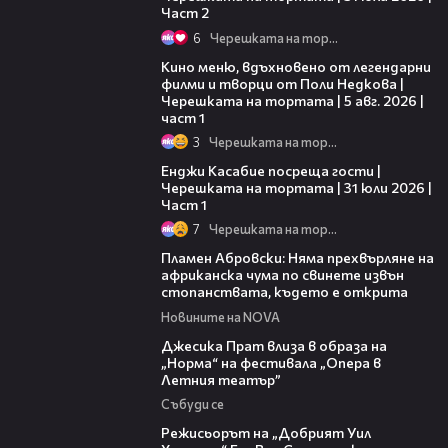
Част 2
6
Черешката на тортата
15:39
Кино меню, вдъхновено от легендарни
филми и творци от Поли Недкова |
Черешката на тортата | 5 авг. 2026 |
част 1
3
Черешката на тортата
10:44
Енджи Касабие посреща гости |
Черешката на тортата | 31 юли 2026 |
Част 1
7
Черешката на тортата
13:17
Пламен Абровски: Няма прехвърляне на
африканска чума по свинете извън
стопанствата, където е открита
Новините на NOVA
05:46
Джесика Прат влиза в образа на
„Норма“ на фестивала „Опера в
Летния театър”
Събуди се
13:42
Режисьорът на „Добрият Уил