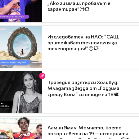
„Ако ги имаш, провалът е
гарантиран“🧐💥
Изследовател на НЛО: "САЩ
притежават технология за
телепортация!"😯💥
Трагедия разтърси Холивуд:
Младата звезда от „Годзила
срещу Конг“ си отиде на 18🕊️
Ламин Ямал: Момчето, което
покори света на 19 — историята