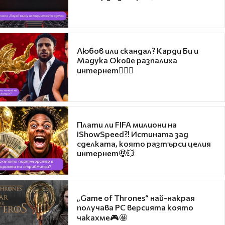
Любов или скандал? Карди Би и
Мадука Окойе разпалиха
интернет❤️‍🔥🔥
Плати ли FIFA милиони на
IShowSpeed?! Истината зад
сделката, която разтърси целия
интернет🤑💥
„Game of Thrones“ най-накрая
получава PC версията която
чакахме🎮🤩