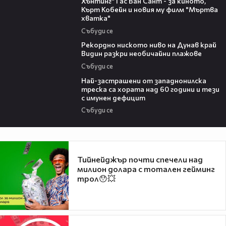
Хънтинг“ Гас Ван Сант - за киното,
Кърт Кобейн и новия му филм "Мъртва
хватка"
Събуди се
03:48
Рекордно ниското ниво на Дунав край
Видин разкри необичайни плажове
Събуди се
13:13
Най-застрашени от западнонилска
треска са хората над 60 години и тези
с имунен дефицит
Събуди се
Тийнейджър почти спечели над
милион долара с тотален гейминг
трол😯💥