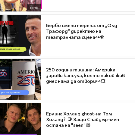
08:16
Бербо смени терена: от „Олд
Трафорд“ директно на
театралната сцена👀⚽
250 години тишина: Америка
зарови капсула, която никой жив
днес няма да отвори👀💥
Ерлинг Холанд ghost-на Том
Холанд?! 💀 Защо Спайдър-мен
остана на "seen"😅