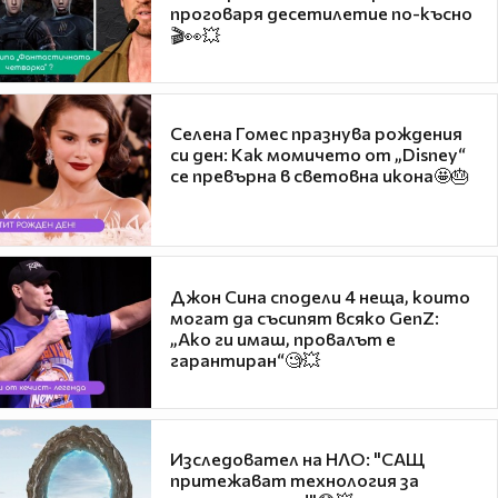
проговаря десетилетие по-късно
🎬👀💥
Селена Гомес празнува рождения
си ден: Как момичето от „Disney“
се превърна в световна икона🤩🎂
Джон Сина сподели 4 неща, които
могат да съсипят всяко GenZ:
„Ако ги имаш, провалът е
гарантиран“🧐💥
Изследовател на НЛО: "САЩ
притежават технология за