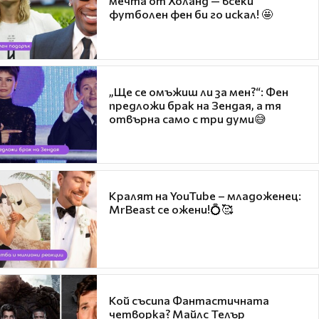
мечта от Холанд — всеки
футболен фен би го искал! 🤩
„Ще се омъжиш ли за мен?“: Фен
предложи брак на Зендая, а тя
отвърна само с три думи😅
Кралят на YouTube – младоженец:
MrBeast се ожени!💍🥰
Кой съсипа Фантастичната
четворка? Майлс Телър