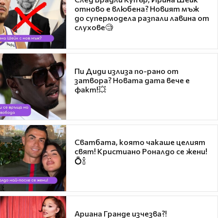
отново е влюбена? Новият мъж
до супермодела разпали лавина от
слухове🧐
Пи Диди излиза по-рано от
затвора? Новата дата вече е
факт!💥
Сватбата, която чакаше целият
свят! Кристиано Роналдо се жени!
💍🍾
Ариана Гранде изчезва?!