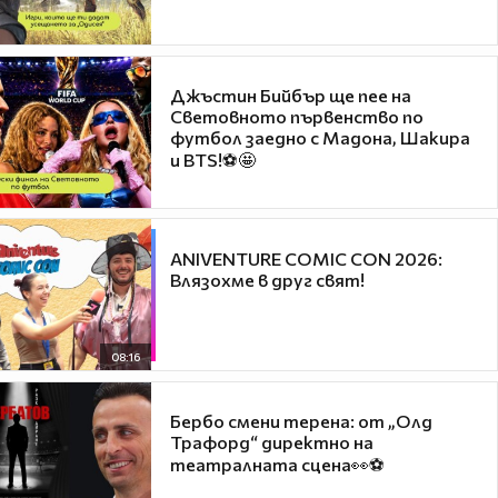
Джъстин Бийбър ще пее на
Световното първенство по
футбол заедно с Мадона, Шакира
и BTS!⚽🤩
ANIVENTURE COMIC CON 2026:
Влязохме в друг свят!
08:16
Бербо смени терена: от „Олд
Трафорд“ директно на
театралната сцена👀⚽