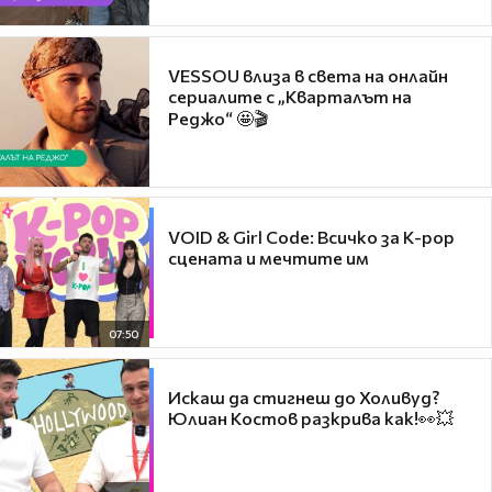
VESSOU влиза в света на онлайн
сериалите с „Кварталът на
Реджо“ 🤩🎬
VOID & Girl Code: Всичко за K-pop
сцената и мечтите им
07:50
Искаш да стигнеш до Холивуд?
Юлиан Костов разкрива как!👀💥