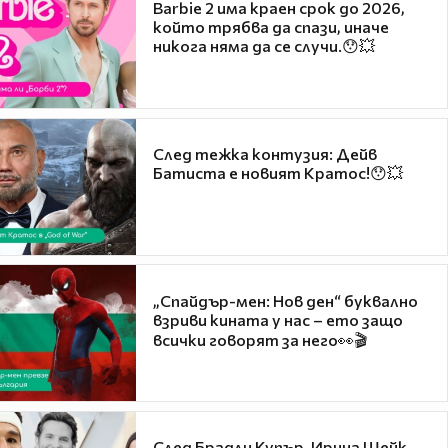
Barbie 2 има краен срок до 2026,
който трябва да спази, иначе
никога няма да се случи.😯💥
След тежка контузия: Дейв
Батиста е новият Кратос!😯💥
„Спайдър-мен: Нов ден“ буквално
взриви кината у нас – ето защо
всички говорят за него👀🎬
След Брадли Купър, Ирина Шейк