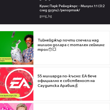
08:50
Куинс Парк Рейнджърс - Милуол 1:1 (0:2
след дузпи) /репортаж/
gong_bg
Тийнейджър почти спечели над
милион долара с тотален гейминг
трол😯💥
55 милиарда по-късно: EA вече
официално е собственост на
Саудитска Арабия💰