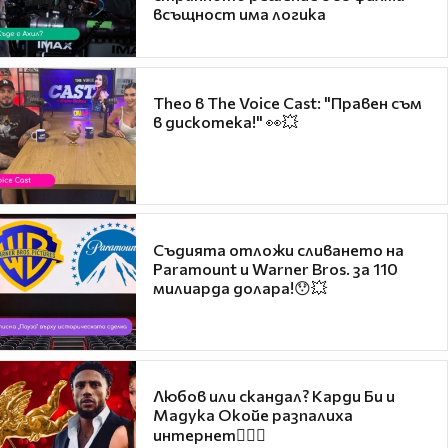
всъщност има логика
Theo в The Voice Cast: "Правен съм
в дискотека!" 👀💥
Съдията отложи сливането на
Paramount и Warner Bros. за 110
милиарда долара!😯💥
Любов или скандал? Карди Би и
Мадука Окойе разпалиха
интернет❤️‍🔥🔥