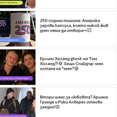
250 години тишина: Америка
зарови капсула, която никой жив
днес няма да отвори👀💥
Ерлинг Холанд ghost-на Том
Холанд?! 💀 Защо Спайдър-мен
остана на "seen"😅
Втори шанс за любовта? Ариана
Гранде и Рики Алварес отново
заедно!😍