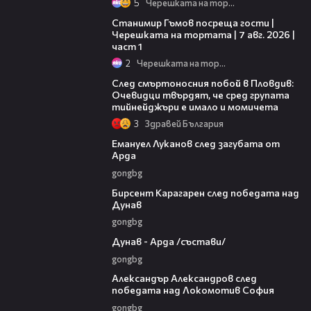
5
Черешката на тортата
16:22
Станимир Гъмов посреща гости |
Черешката на тортата | 7 авг. 2026 |
част 1
2
Черешката на тортата
09:32
След смъртоносния побой в Пловдив:
Очевидци твърдят, че сред групата
тийнейджъри е имало и момичета
3
Здравей България
03:53
Емануел Луканов след загубата от
Арда
gongbg
02:39
Бирсент Карагарен след победата над
Дунав
gongbg
00:51
Дунав - Арда /състави/
gongbg
01:49
Александър Александров след
победата над Локомотив София
gongbg