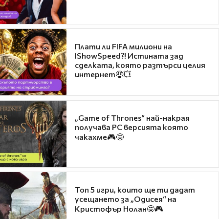
Плати ли FIFA милиони на
IShowSpeed?! Истината зад
сделката, която разтърси целия
интернет🤑💥
„Game of Thrones“ най-накрая
получава PC версията която
чакахме🎮🤩
Топ 5 игри, които ще ти дадат
усещането за „Одисея“ на
Кристофър Нолан🤩🎮