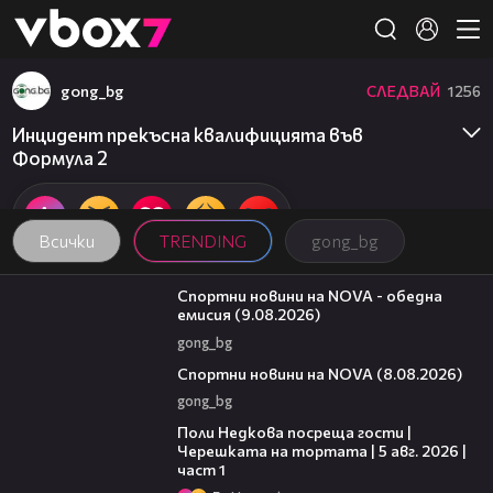
Member of
👾
gong_bg
СЛЕДВАЙ
1256
Инцидент прекъсна квалифицията във
Формула 2
Всички
TRENDING
gong_bg
04:25
Спортни новини на NOVA - обедна
емисия (9.08.2026)
gong_bg
04:09
Спортни новини на NOVA (8.08.2026)
gong_bg
19:25
Поли Недкова посреща гости |
Черешката на тортата | 5 авг. 2026 |
част 1