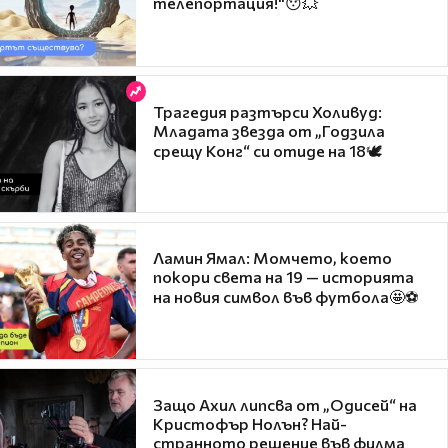
телепортация!"😯💥
Трагедия разтърси Холивуд:
Младата звезда от „Годзила
срещу Конг“ си отиде на 18🕊️
Ламин Ямал: Момчето, което
покори света на 19 — историята
на новия символ във футбола🤩⚽
Защо Ахил липсва от „Одисей“ на
Кристофър Нолън? Най-
странното решение във филма