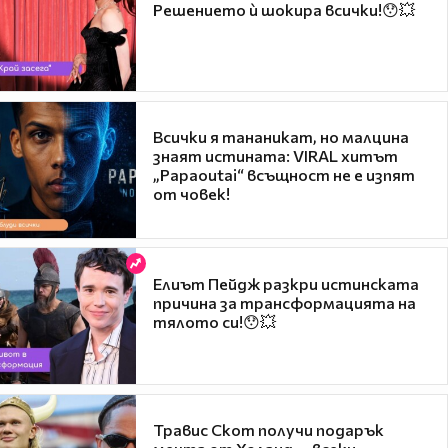
Решението ѝ шокира всички!😯💥
Всички я тананикат, но малцина
знаят истината: VIRAL хитът
„Papaoutai“ всъщност не е изпят
от човек!
Елиът Пейдж разкри истинската
причина за трансформацията на
тялото си!😯💥
Травис Скот получи подарък