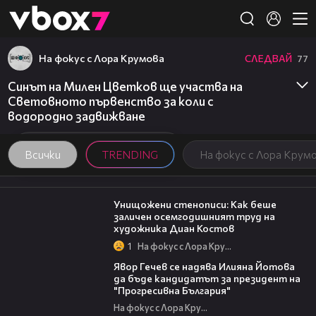
Member of
👾
На фокус с Лора Крумова
СЛЕДВАЙ
77
Синът на Милен Цветков ще участва на
Световното първенство за коли с
водородно задвижване
Всички
TRENDING
На фокус с Лора Крум
13:45
Унищожени стенописи: Как беше
заличен осемгодишният труд на
художника Диан Костов
1
На фокус с Лора Крумова
15:59
Явор Гечев се надява Илияна Йотова
да бъде кандидатът за президент на
"Прогресивна България"
На фокус с Лора Крумова
06:38