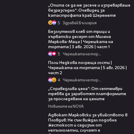
„Опита се да ме засече и изпреварваше
безразсъдно“: Очевидец за
катастрофата край Шереметя
5
Здравей България
16:02
Безглутенов хляб от трици и
хърватски десерт от Милена
Маркова-Маца | Черешката на
тортата | 3 авг. 2026 | част 1
5
Черешката на тортата
13:03
Поли Недкова посреща гости |
Черешката на тортата | 5 авг. 2026 |
част 2
4
Черешката на тортата
03:12
„Справедлива цена“: От септември
трябва да заработят платформите
за проследяване на цените
Новините на NOVA
01:06
Адвокат Марковски за убийството в
Пловдив: Не съм виждал подобна
жестокост и садизъм от
непълнолетни, случаят е