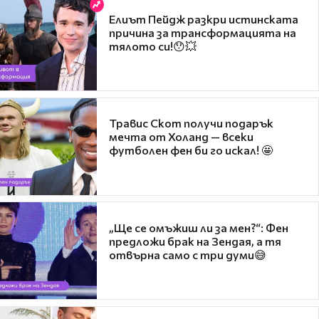
Елиът Пейдж разкри истинската
причина за трансформацията на
тялото си!😯💥
Травис Скот получи подарък
мечта от Холанд — всеки
футболен фен би го искал! 🤩
„Ще се омъжиш ли за мен?“: Фен
предложи брак на Зендая, а тя
отвърна само с три думи😅