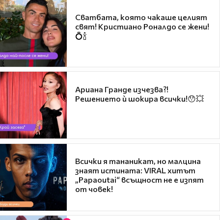
Сватбата, която чакаше целият
свят! Кристиано Роналдо се жени!
💍🍾
Ариана Гранде изчезва?!
Решението ѝ шокира всички!😯💥
Всички я тананикат, но малцина
знаят истината: VIRAL хитът
„Papaoutai“ всъщност не е изпят
от човек!