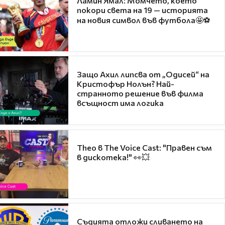
Ламин Ямал: Момчето, което
покори света на 19 — историята
на новия символ във футбола🤩⚽
Защо Ахил липсва от „Одисей“ на
Кристофър Нолън? Най-
странното решение във филма
всъщност има логика
Theo в The Voice Cast: "Правен съм
в дискотека!" 👀💥
Съдията отложи сливането на