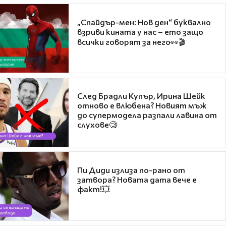
„Спайдър-мен: Нов ден“ буквално
взриви кината у нас – ето защо
всички говорят за него👀🎬
След Брадли Купър, Ирина Шейк
отново е влюбена? Новият мъж
до супермодела разпали лавина от
слухове🧐
Пи Диди излиза по-рано от
затвора? Новата дата вече е
факт!💥