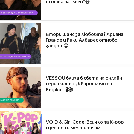
остана на "seen"😅
Втори шанс за любовта? Ариана
Гранде и Рики Алварес отново
заедно!😍
VESSOU влиза в света на онлайн
сериалите с „Кварталът на
Реджо“ 🤩🎬
VOID & Girl Code: Всичко за K-pop
сцената и мечтите им