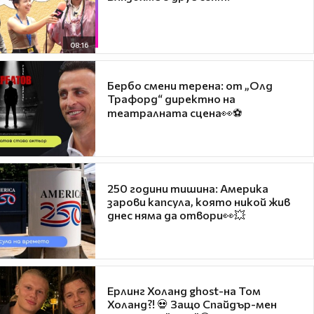
08:16
Бербо смени терена: от „Олд
Трафорд“ директно на
театралната сцена👀⚽
250 години тишина: Америка
зарови капсула, която никой жив
днес няма да отвори👀💥
Ерлинг Холанд ghost-на Том
Холанд?! 💀 Защо Спайдър-мен