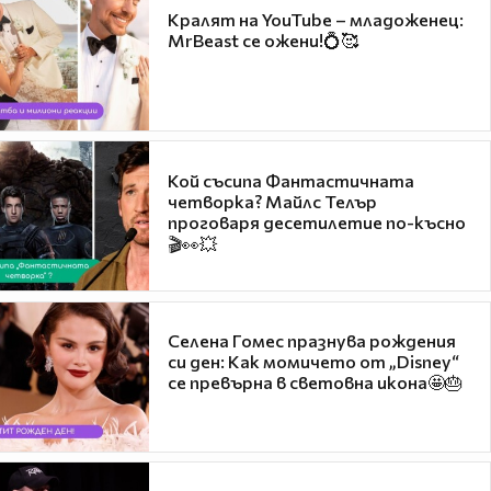
Кралят на YouTube – младоженец:
MrBeast се ожени!💍🥰
Кой съсипа Фантастичната
четворка? Майлс Телър
проговаря десетилетие по-късно
🎬👀💥
Селена Гомес празнува рождения
си ден: Как момичето от „Disney“
се превърна в световна икона🤩🎂