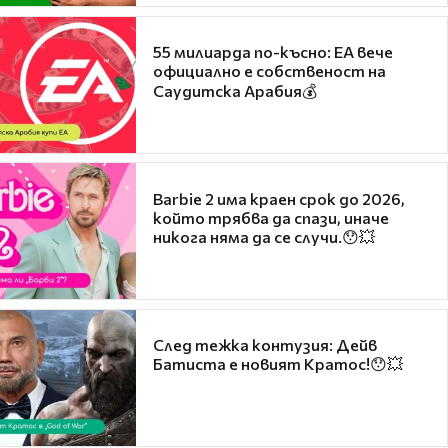
55 милиарда по-късно: EA вече
официално е собственост на
Саудитска Арабия💰
Barbie 2 има краен срок до 2026,
който трябва да спази, иначе
никога няма да се случи.😯💥
След тежка контузия: Дейв
Батиста е новият Кратос!😯💥