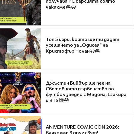
получава PC версията която
чакахме🎮🤩
Топ 5 игри, които ще ти дадат
усещането за „Одисея“ на
Кристофър Нолан🤩🎮
Джъстин Бийбър ще пее на
Световното първенство по
футбол заедно с Мадона, Шакира
и BTS!⚽🤩
ANIVENTURE COMIC CON 2026:
Влязохме в друг свят!