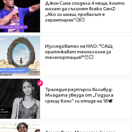
Джон Сина сподели 4 неща, които
могат да съсипят всяко GenZ:
„Ако ги имаш, провалът е
гарантиран“🧐💥
Изследовател на НЛО: "САЩ
притежават технология за
телепортация!"😯💥
Трагедия разтърси Холивуд:
Младата звезда от „Годзила
срещу Конг“ си отиде на 18🕊️