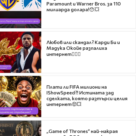
Paramount и Warner Bros. за 110
милиарда долара!😯💥
Любов или скандал? Карди Би и
Мадука Окойе разпалиха
интернет❤️‍🔥🔥
Плати ли FIFA милиони на
IShowSpeed?! Истината зад
сделката, която разтърси целия
интернет🤑💥
„Game of Thrones“ най-накрая