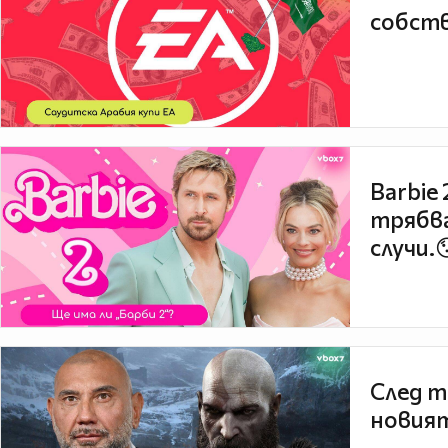
Сушени меса, като колбаси, съд
собств
нитрати, които запазват цвета 
отделят азотен оксид в кръвта, 
кръвоносните съдове в мозъка. 
мозъка, може да причини мигрена
Зрели сирена
Barbie
Зрелите сирена като фета сирене
трябва
съдържат вещество, наречено т
отлежава сиренето, толкова по
случи.
тирамин. За това вещество се зн
така че не бива да се прекалява с
След т
новият