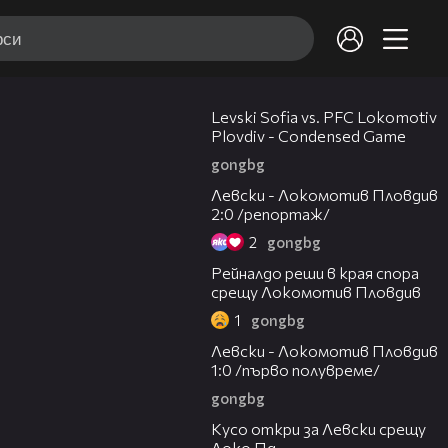
20:09
Levski Sofia vs. PFC Lokomotiv
Plovdiv - Condensed Game
gongbg
06:10
Левски - Локомотив Пловдив
2:0 /репортаж/
2
gongbg
01:14
Рейналдо реши в края спора
срещу Локомотив Пловдив
1
gongbg
02:57
Левски - Локомотив Пловдив
1:0 /първо полувреме/
gongbg
01:07
Кусо откри за Левски срещу
Локо Пд