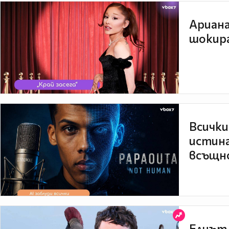
Ариана
шокира
Всички
истина
всъщно
Елиът 