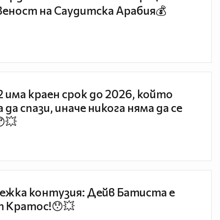
ържат консерванти, наречени
еност на Саудитска Арабия💰
и аромата. Тези храни могат да
за който се смята, че разширява
А азотният оксид, който навлиза до
.
 2 има краен срок до 2026, който
, синьо сирене и пармезан
 да спази, иначе никога няма да се
ирамин. А колкото по-дълго
-високо е съдържанието на
😯💥
ае, че причинява силно главоболие,
 тези сирена.
ежка контузия: Дейв Батиста е
 Кратос!😯💥