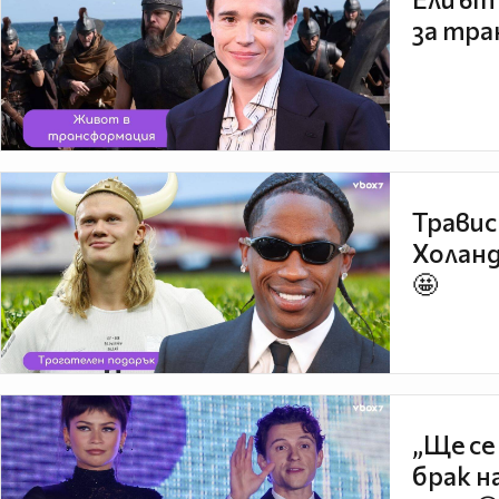
за тра
Травис
Холанд
🤩
„Ще се
брак н