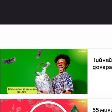
мигрена.
Кофеин
Твърде голямото количество коф
От друга страна проучване на ам
мигрената сочи, че приема на коф
предотврати главоболието.
Изкуствени подсладители
Тийней
долара
Храни, които съдържат аспарта
сукралоза, стевия и други подо
да бъдат напълно избягвани. Об
намират в диетични напитки, дъв
зърнени закуски.
Сушени меса
55 мил