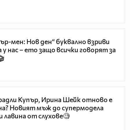
ър-мен: Нов ден“ буквално взриви
 у нас – ето защо всички говорят за
🎬
радли Купър, Ирина Шейк отново е
а? Новият мъж до супермодела
и лавина от слухове🧐