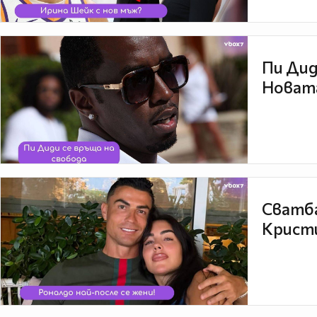
Пи Дид
Новата
Сватба
Кристи