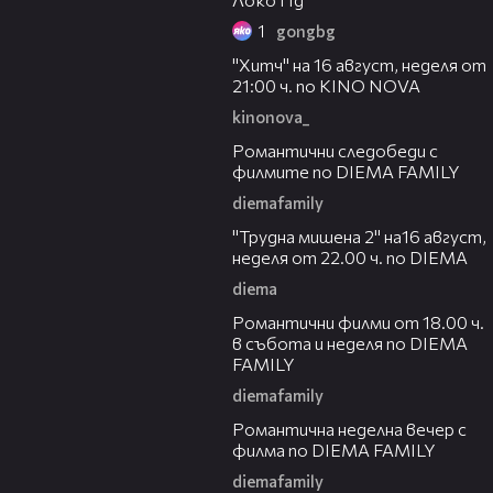
1
gongbg
00:30
"Хитч" на 16 август, неделя от
21:00 ч. по KINO NOVA
kinonova_
00:31
Романтични следобеди с
филмите по DIEMA FAMILY
diemafamily
00:31
"Трудна мишена 2" на16 август,
неделя от 22.00 ч. по DIEMA
diema
00:36
Романтични филми от 18.00 ч.
в събота и неделя по DIEMA
FAMILY
diemafamily
00:21
Романтичнa неделна вечер с
филма по DIEMA FAMILY
diemafamily