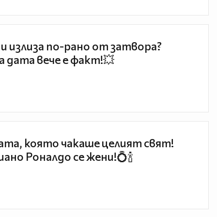
и излиза по-рано от затвора?
 дата вече е факт!💥
та, която чакаше целият свят!
ано Роналдо се жени!💍🍾