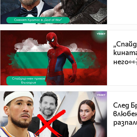
„Спайд
кината
него👀
След Б
влюбен
разпал