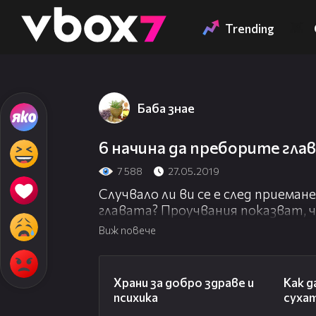
Member of
👾
Trending
Баба знае
6 начина да преборите гл
7 588
27.05.2019
Случвало ли ви се е след приеман
главата? Проучвания показват, 
състоянието на чревната флора 
Виж повече
Много от бактериите, които живе
01:27
Именно затова те се наричат до
Храни за добро здраве и
Как д
помагат при храносмилането и 
психика
суха
бактерии. Добрите бактерии жи