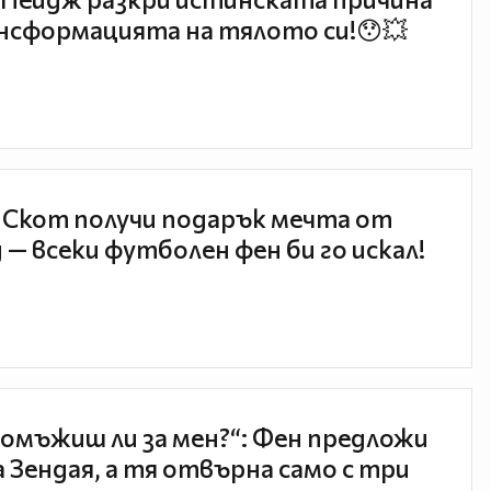
нсформацията на тялото си!😯💥
 Скот получи подарък мечта от
 — всеки футболен фен би го искал!
 омъжиш ли за мен?“: Фен предложи
а Зендая, а тя отвърна само с три