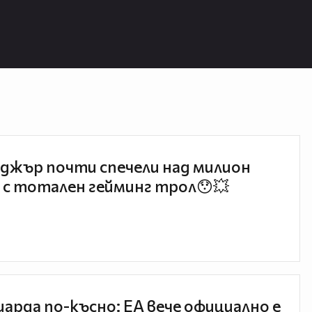
еин може да предизвика мигрена.
ериканската фондация за борба с
еин в умерени дози може да
джър почти спечели над милион
 с тотален гейминг трол😯💥
м, глюкозо-фруктозен сироп,
бни изкуствени подсладители трябва
икновено тези подсладители се
ки, снаксове, дресинги за салати и
иарда по-късно: EA вече официално е