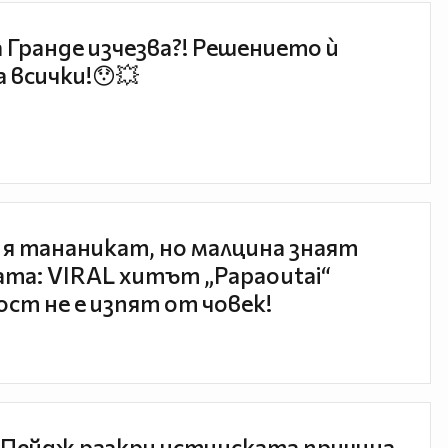
 Гранде изчезва?! Решението ѝ
 всички!😯💥
 я тананикат, но малцина знаят
та: VIRAL хитът „Papaoutai“
ст не е изпят от човек!
Пейдж разкри истинската причина