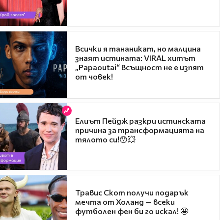
Всички я тананикат, но малцина
знаят истината: VIRAL хитът
„Papaoutai“ всъщност не е изпят
от човек!
Елиът Пейдж разкри истинската
причина за трансформацията на
тялото си!😯💥
Травис Скот получи подарък
мечта от Холанд — всеки
футболен фен би го искал! 🤩