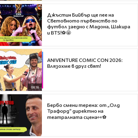
Джъстин Бийбър ще пее на
Световното първенство по
футбол заедно с Мадона, Шакира
и BTS!⚽🤩
ANIVENTURE COMIC CON 2026:
Влязохме в друг свят!
08:16
Бербо смени терена: от „Олд
Трафорд“ директно на
театралната сцена👀⚽