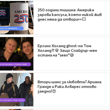
250 години тишина: Америка
зарови капсула, която никой жив
днес няма да отвори👀💥
Ерлинг Холанд ghost-на Том
Холанд?! 💀 Защо Спайдър-мен
остана на "seen"😅
Втори шанс за любовта? Ариана
Гранде и Рики Алварес отново
заедно!😍