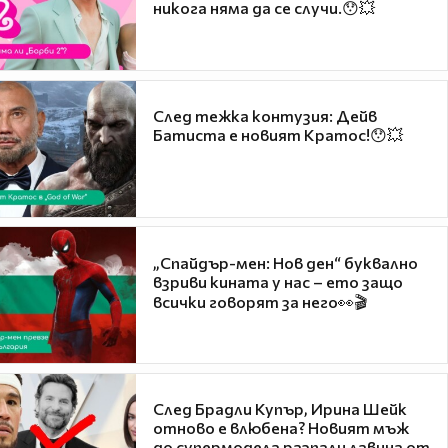
никога няма да се случи.😯💥
След тежка контузия: Дейв
Батиста е новият Кратос!😯💥
„Спайдър-мен: Нов ден“ буквално
взриви кината у нас – ето защо
всички говорят за него👀🎬
След Брадли Купър, Ирина Шейк
отново е влюбена? Новият мъж
до супермодела разпали лавина от