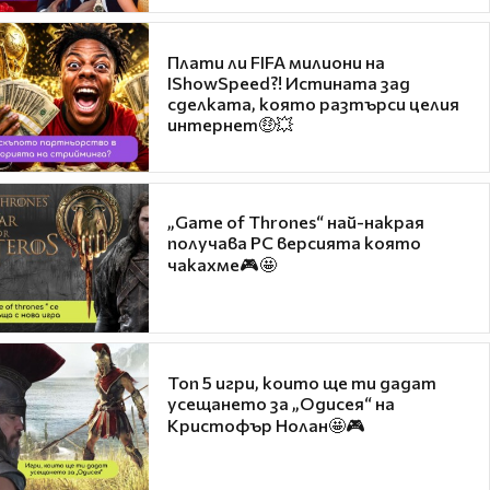
Плати ли FIFA милиони на
IShowSpeed?! Истината зад
сделката, която разтърси целия
интернет🤑💥
„Game of Thrones“ най-накрая
получава PC версията която
чакахме🎮🤩
Топ 5 игри, които ще ти дадат
усещането за „Одисея“ на
Кристофър Нолан🤩🎮