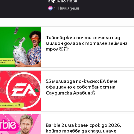
април по Нова
1
Ничия земя
Тийнейджър почти спечели над
милион долара с тотален гейминг
трол😯💥
55 милиарда по-късно: EA вече
официално е собственост на
Саудитска Арабия💰
Barbie 2 има краен срок до 2026,
който трябва да спази, иначе