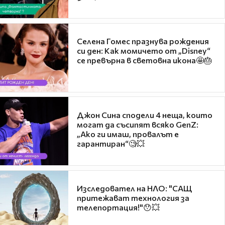
Селена Гомес празнува рождения
си ден: Как момичето от „Disney“
се превърна в световна икона🤩🎂
Джон Сина сподели 4 неща, които
могат да съсипят всяко GenZ:
„Ако ги имаш, провалът е
гарантиран“🧐💥
Изследовател на НЛО: "САЩ
притежават технология за
телепортация!"😯💥