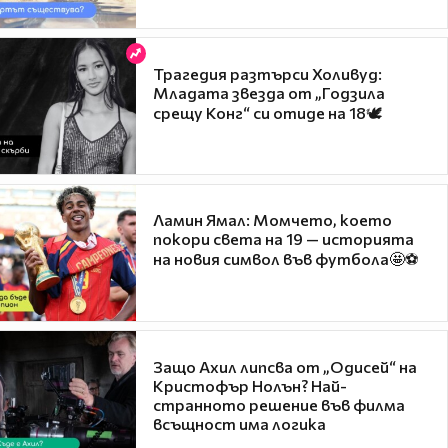
Трагедия разтърси Холивуд:
Младата звезда от „Годзила
срещу Конг“ си отиде на 18🕊️
Ламин Ямал: Момчето, което
покори света на 19 — историята
на новия символ във футбола🤩⚽
Защо Ахил липсва от „Одисей“ на
Кристофър Нолън? Най-
странното решение във филма
всъщност има логика