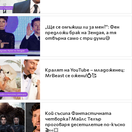
„Ще се омъжиш ли за мен?“: Фен
предложи брак на Зендая, а тя
отвърна само с три думи😅
Кралят на YouTube – младоженец:
MrBeast се ожени!💍🥰
Кой съсипа Фантастичната
четворка? Майлс Телър
проговаря десетилетие по-късно
🎬👀💥