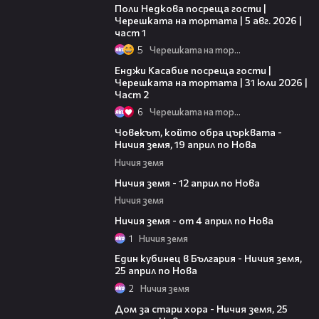
Поли Недкова посреща гости |
Черешката на тортата | 5 авг. 2026 |
част 1
5
Черешката на тортата
16:45
Енджи Касабие посреща гости |
Черешката на тортата | 31 юли 2026 |
Част 2
6
Черешката на тортата
00:20
Човекът, който обра църквата -
Ничия земя, 19 април по Нова
Ничия земя
00:31
Ничия земя - 12 април по Нова
Ничия земя
00:08
Ничия земя - от 4 април по Нова
1
Ничия земя
00:21
Един кубинец в България - Ничия земя,
25 април по Нова
2
Ничия земя
00:08
Дом за стари хора - Ничия земя, 25