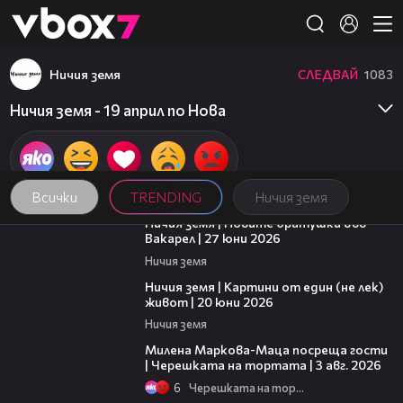
Member of
👾
Ничия земя
СЛЕДВАЙ
1083
Ничия земя - 19 април по Нова
Всички
TRENDING
Ничия земя
47:07
Ничия земя | Новите братушки във
Вакарел | 27 юни 2026
Ничия земя
43:49
Ничия земя | Картини от един (не лек)
живот | 20 юни 2026
Ничия земя
20:17
Милена Маркова-Маца посреща гости
| Черешката на тортата | 3 авг. 2026
6
Черешката на тортата
19:25