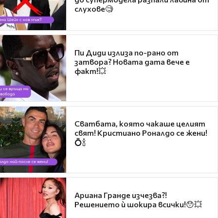
слухове🧐
Пи Диди излиза по-рано от
затвора? Новата дата вече е
факт!💥
Сватбата, която чакаше целият
свят! Кристиано Роналдо се жени!
💍🍾
Ариана Гранде изчезва?!
Решението ѝ шокира всички!😯💥