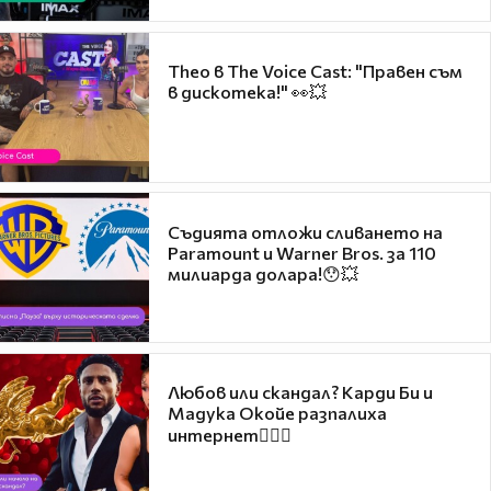
Theo в The Voice Cast: "Правен съм
в дискотека!" 👀💥
Съдията отложи сливането на
Paramount и Warner Bros. за 110
милиарда долара!😯💥
Любов или скандал? Карди Би и
Мадука Окойе разпалиха
интернет❤️‍🔥🔥