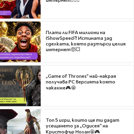
Плати ли FIFA милиони на
IShowSpeed?! Истината зад
сделката, която разтърси целия
интернет🤑💥
„Game of Thrones“ най-накрая
получава PC версията която
чакахме🎮🤩
Топ 5 игри, които ще ти дадат
усещането за „Одисея“ на
Кристофър Нолан🤩🎮