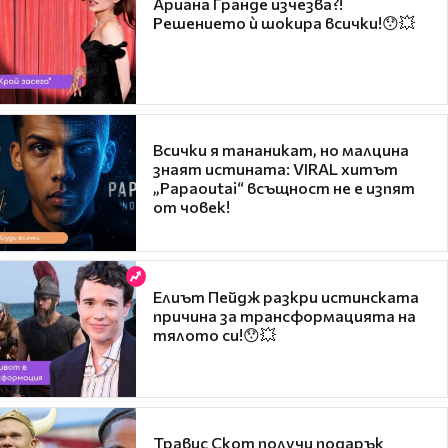
Ариана Гранде изчезва?!
Решението ѝ шокира всички!😯💥
Всички я тананикат, но малцина
знаят истината: VIRAL хитът
„Papaoutai“ всъщност не е изпят
от човек!
Елиът Пейдж разкри истинската
причина за трансформацията на
тялото си!😯💥
Травис Скот получи подарък