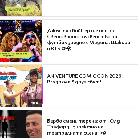
Джъстин Бийбър ще пее на
Световното първенство по
футбол заедно с Мадона, Шакира
и BTS!⚽🤩
ANIVENTURE COMIC CON 2026:
Влязохме в друг свят!
08:16
Бербо смени терена: от „Олд
Трафорд“ директно на
театралната сцена👀⚽