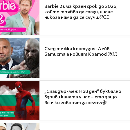
Barbie 2 има краен срок до 2026,
който трябва да спази, иначе
никога няма да се случи.😯💥
След тежка контузия: Дейв
Батиста е новият Кратос!😯💥
„Спайдър-мен: Нов ден“ буквално
взриви кината у нас – ето защо
всички говорят за него👀🎬