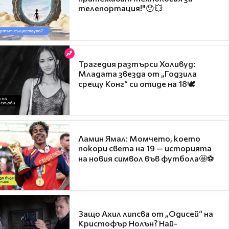
телепортация!"😯💥
Трагедия разтърси Холивуд:
Младата звезда от „Годзила
срещу Конг“ си отиде на 18🕊️
Ламин Ямал: Момчето, което
покори света на 19 — историята
на новия символ във футбола🤩⚽
Защо Ахил липсва от „Одисей“ на
Кристофър Нолън? Най-