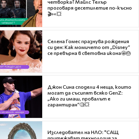
четворка? Майлс Телър
проговаря десетилетие по-късно
🎬👀💥
Селена Гомес празнува рождения
си ден: Как момичето от „Disney“
се превърна в световна икона🤩🎂
Джон Сина сподели 4 неща, които
могат да съсипят всяко GenZ:
„Ако ги имаш, провалът е
гарантиран“🧐💥
Изследовател на НЛО: "САЩ
притежават технология за