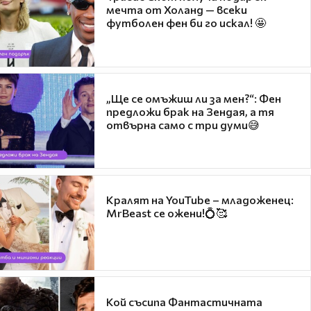
мечта от Холанд — всеки
футболен фен би го искал! 🤩
„Ще се омъжиш ли за мен?“: Фен
предложи брак на Зендая, а тя
отвърна само с три думи😅
Кралят на YouTube – младоженец:
MrBeast се ожени!💍🥰
Кой съсипа Фантастичната