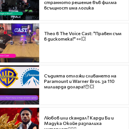
странното решение във филма
всъщност има логика
Theo в The Voice Cast: "Правен съм
в дискотека!" 👀💥
Съдията отложи сливането на
Paramount и Warner Bros. за 110
милиарда долара!😯💥
Любов или скандал? Карди Би и
Мадука Окойе разпалиха
интернет❤️‍🔥🔥