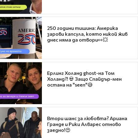
250 години тишина: Америка
зарови капсула, която никой жив
днес няма да отвори👀💥
Ерлинг Холанд ghost-на Том
Холанд?! 💀 Защо Спайдър-мен
остана на "seen"😅
Втори шанс за любовта? Ариана
Гранде и Рики Алварес отново
заедно!😍