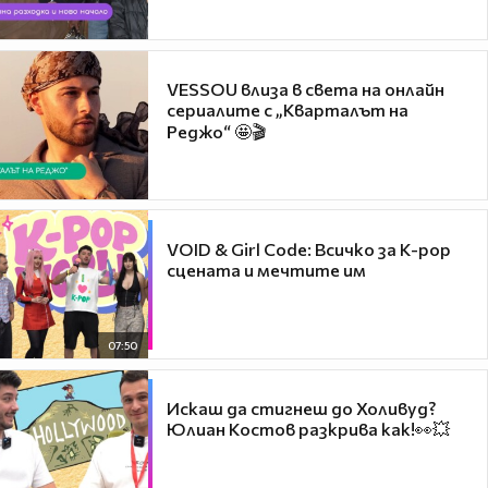
VESSOU влиза в света на онлайн
сериалите с „Кварталът на
Реджо“ 🤩🎬
VOID & Girl Code: Всичко за K-pop
сцената и мечтите им
07:50
Искаш да стигнеш до Холивуд?
Юлиан Костов разкрива как!👀💥