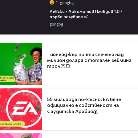
1
gongbg
02:57
Левски - Локомотив Пловдив 1:0 /
първо полувреме/
gongbg
Тийнейджър почти спечели над
милион долара с тотален гейминг
трол😯💥
55 милиарда по-късно: EA вече
официално е собственост на
Саудитска Арабия💰