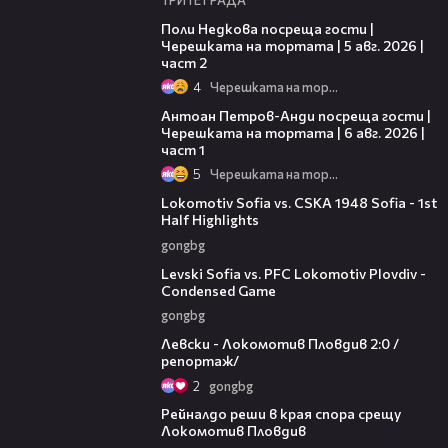
13:03
Поли Недкова посреща гости |
Черешката на тортата | 5 авг. 2026 |
част 2
4
Черешката на тортата
19:09
Антоан Петров-Анди посреща гости |
Черешката на тортата | 6 авг. 2026 |
част 1
5
Черешката на тортата
02:59
Lokomotiv Sofia vs. CSKA 1948 Sofia - 1st
Half Highlights
gongbg
20:09
Levski Sofia vs. PFC Lokomotiv Plovdiv -
Condensed Game
gongbg
06:10
Левски - Локомотив Пловдив 2:0 /
репортаж/
2
gongbg
01:14
Рейналдо реши в края спора срещу
Локомотив Пловдив