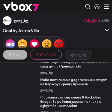
Member of
👾
gong_bg
СЛЕДВАЙ
1256
Goal by Aston Villa
Всички
TRENDING
gong_bg
08:50
Куинс Парк Рейнджърс - Милуол 1:1 (0:2
след дузпи) /репортаж/
gong_bg
03:11
Ново попълнение даде успешен старт
на Карлсруе срещу Арминия
gong_bg
00:06
Фирмата със седалище в Лясковец
внедрява роботизирана техника и
изкуствен интелект
ТРИТЕ ГРАДА