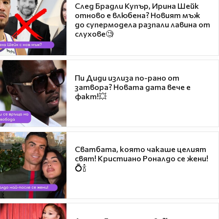
След Брадли Купър, Ирина Шейк
отново е влюбена? Новият мъж
до супермодела разпали лавина от
слухове🧐
Пи Диди излиза по-рано от
затвора? Новата дата вече е
факт!💥
Сватбата, която чакаше целият
свят! Кристиано Роналдо се жени!
💍🍾