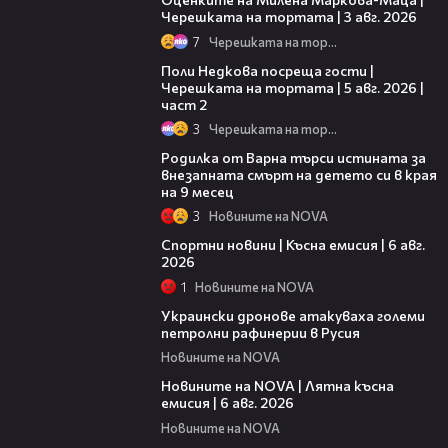
Черешката на тортата | 3 авг. 2026
7
Черешката на тортата
13:03
Поли Недкова посреща гости |
Черешката на тортата | 5 авг. 2026 |
част 2
3
Черешката на тортата
03:09
Родилка от Варна търси истината за
внезапната смърт на детето си в края
на 9 месец
3
Новините на NOVA
04:51
Спортни новини | Късна емисия | 6 авг.
2026
1
Новините на NOVA
00:41
Украински дронове атакуваха големи
петролни рафинерии в Русия
Новините на NOVA
20:26
Новините на NOVA | Лятна късна
емисия | 6 авг. 2026
Новините на NOVA
00:41