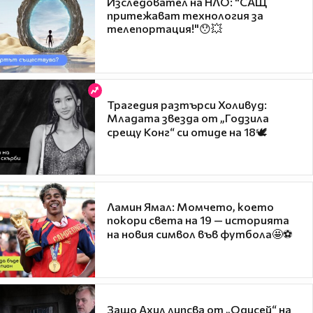
Изследовател на НЛО: "САЩ
притежават технология за
телепортация!"😯💥
Трагедия разтърси Холивуд:
Младата звезда от „Годзила
срещу Конг“ си отиде на 18🕊️
Ламин Ямал: Момчето, което
покори света на 19 — историята
на новия символ във футбола🤩⚽
Защо Ахил липсва от „Одисей“ на