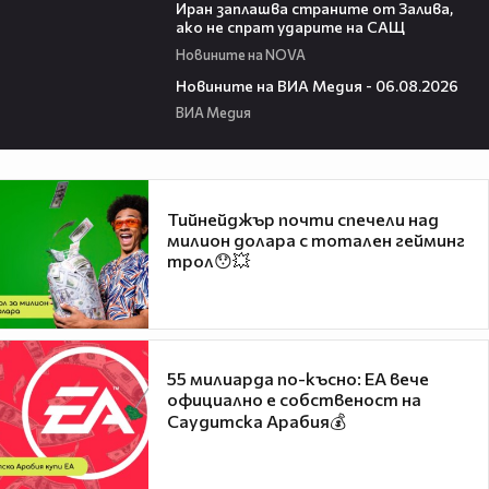
Иран заплашва страните от Залива,
ако не спрат ударите на САЩ
Новините на NOVA
22:43
Новините на ВИА Медия - 06.08.2026
ВИА Медия
Тийнейджър почти спечели над
милион долара с тотален гейминг
трол😯💥
55 милиарда по-късно: EA вече
официално е собственост на
Саудитска Арабия💰