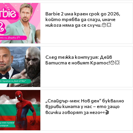
Barbie 2 има краен срок до 2026,
който трябва да спази, иначе
никога няма да се случи.😯💥
След тежка контузия: Дейв
Батиста е новият Кратос!😯💥
„Спайдър-мен: Нов ден“ буквално
взриви кината у нас – ето защо
всички говорят за него👀🎬