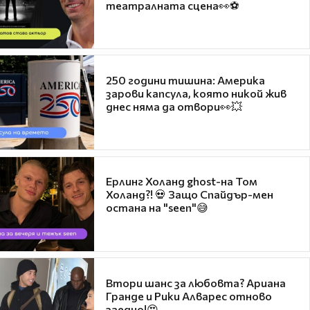
театралната сцена👀⚽
250 години тишина: Америка
зарови капсула, която никой жив
днес няма да отвори👀💥
Ерлинг Холанд ghost-на Том
Холанд?! 💀 Защо Спайдър-мен
остана на "seen"😅
Втори шанс за любовта? Ариана
Гранде и Рики Алварес отново
заедно!😍