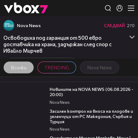
Member of
👾
Nova News
СЛЕДВАЙ
270
Освободиха под гаранция от 500 евро
доставчика на храна, задържан след спор с
Ивайло Мирчев
Всички
TRENDING
Nova News
23:12
Новините на NOVA NEWS (06.08.2026 -
20:00)
Nova News
01:53
Засилен контрол на вноса на плодове и
зеленчуци от РС Македония, Сърбия и
Турция
Nova News
14:06
Оценките на Милена Маркова-Маца |