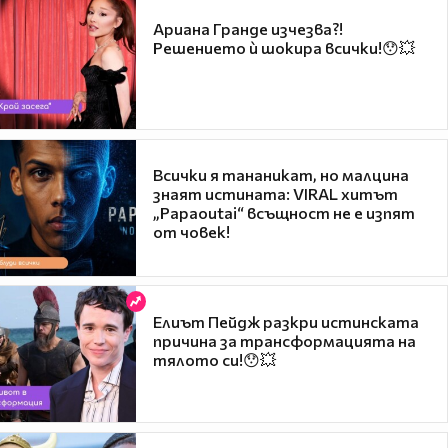
Ариана Гранде изчезва?!
Решението ѝ шокира всички!😯💥
Всички я тананикат, но малцина
знаят истината: VIRAL хитът
„Papaoutai“ всъщност не е изпят
от човек!
Елиът Пейдж разкри истинската
причина за трансформацията на
тялото си!😯💥