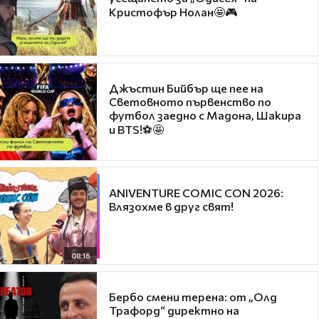
Кристофър Нолан🤩🎮
Джъстин Бийбър ще пее на
Световното първенство по
футбол заедно с Мадона, Шакира
и BTS!⚽🤩
ANIVENTURE COMIC CON 2026:
Влязохме в друг свят!
08:16
Бербо смени терена: от „Олд
Трафорд“ директно на