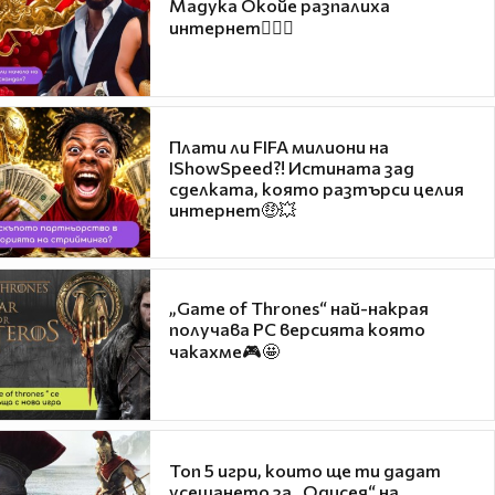
Мадука Окойе разпалиха
интернет❤️‍🔥🔥
Плати ли FIFA милиони на
IShowSpeed?! Истината зад
сделката, която разтърси целия
интернет🤑💥
„Game of Thrones“ най-накрая
получава PC версията която
чакахме🎮🤩
Топ 5 игри, които ще ти дадат
усещането за „Одисея“ на