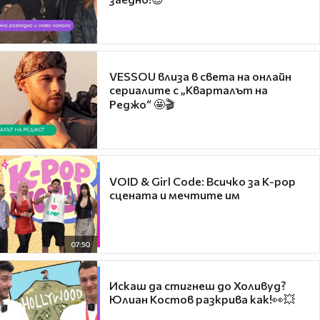
VESSOU влиза в света на онлайн
сериалите с „Кварталът на
Реджо“ 🤩🎬
VOID & Girl Code: Всичко за K-pop
сцената и мечтите им
07:50
Искаш да стигнеш до Холивуд?
Юлиан Костов разкрива как!👀💥