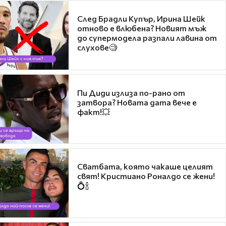
След Брадли Купър, Ирина Шейк
отново е влюбена? Новият мъж
до супермодела разпали лавина от
слухове🧐
Пи Диди излиза по-рано от
затвора? Новата дата вече е
факт!💥
Сватбата, която чакаше целият
свят! Кристиано Роналдо се жени!
💍🍾