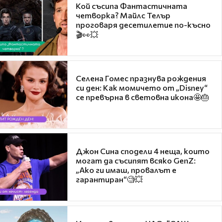
Кой съсипа Фантастичната
четворка? Майлс Телър
проговаря десетилетие по-късно
🎬👀💥
Селена Гомес празнува рождения
си ден: Как момичето от „Disney“
се превърна в световна икона🤩🎂
Джон Сина сподели 4 неща, които
могат да съсипят всяко GenZ:
„Ако ги имаш, провалът е
гарантиран“🧐💥