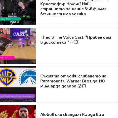
Кристофър Нолън? Най-
странното решение във филма
всъщност има логика
Theo в The Voice Cast: "Правен съм
в дискотека!" 👀💥
Съдията отложи сливането на
Paramount и Warner Bros. за 110
милиарда долара!😯💥
Любов или скандал? Карди Би и