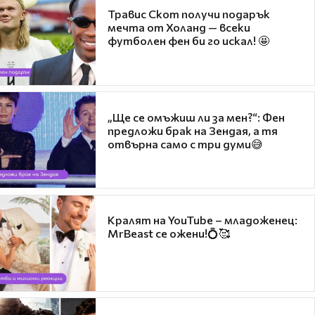
Травис Скот получи подарък
мечта от Холанд — всеки
футболен фен би го искал! 🤩
„Ще се омъжиш ли за мен?“: Фен
предложи брак на Зендая, а тя
отвърна само с три думи😅
Кралят на YouTube – младоженец:
MrBeast се ожени!💍🥰