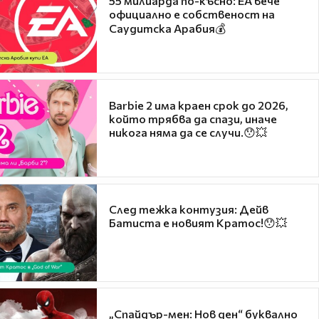
55 милиарда по-късно: EA вече
официално е собственост на
Саудитска Арабия💰
Barbie 2 има краен срок до 2026,
който трябва да спази, иначе
никога няма да се случи.😯💥
След тежка контузия: Дейв
Батиста е новият Кратос!😯💥
„Спайдър-мен: Нов ден“ буквално