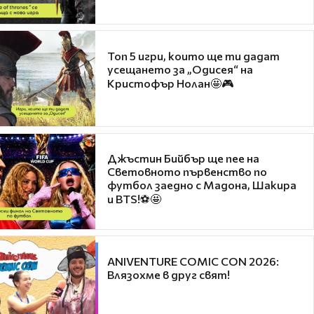
Топ 5 игри, които ще ти дадат
усещането за „Одисея“ на
Кристофър Нолан🤩🎮
Джъстин Бийбър ще пее на
Световното първенство по
футбол заедно с Мадона, Шакира
и BTS!⚽🤩
ANIVENTURE COMIC CON 2026:
Влязохме в друг свят!