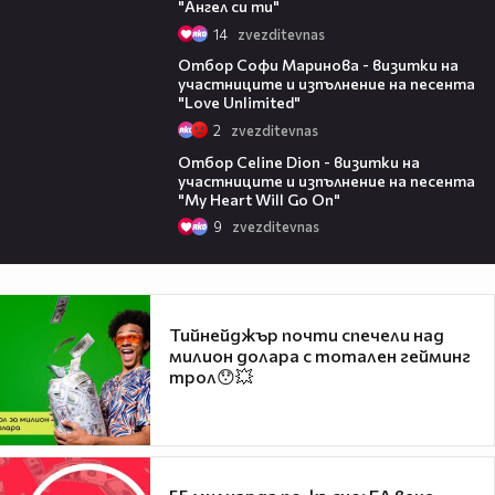
"Ангел си ти"
14
zvezditevnas
12:16
Отбор Софи Маринова - визитки на
участниците и изпълнение на песента
"Love Unlimited"
2
zvezditevnas
11:47
Отбор Celine Dion - визитки на
участниците и изпълнение на песента
"My Heart Will Go On"
9
zvezditevnas
Тийнейджър почти спечели над
милион долара с тотален гейминг
трол😯💥