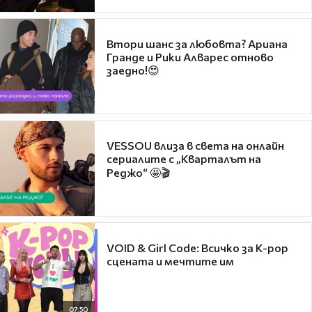
Втори шанс за любовта? Ариана
Гранде и Рики Алварес отново
заедно!😍
VESSOU влиза в света на онлайн
сериалите с „Кварталът на
Реджо“ 🤩🎬
VOID & Girl Code: Всичко за K-pop
сцената и мечтите им
07:50