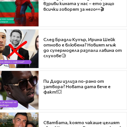
взриви кината у нас – ето защо
всички говорят за него👀🎬
След Брадли Купър, Ирина Шейк
отново е влюбена? Новият мъж
до супермодела разпали лавина от
слухове🧐
Пи Диди излиза по-рано от
затвора? Новата дата вече е
факт!💥
Сватбата, която чакаше целият