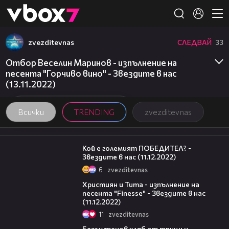
Member of
👾
zvezditevnas
СЛЕДВАЙ
33
Отбор Веселин Маринов - изпълнение на
песента "Горчиво вино" - Звездите в нас
(13.11.2022)
Всички
TRENDING
zvezditevnas
10:18
Кой е големият ПОБЕДИТЕЛ? -
Звездите в нас (11.12.2022)
6
zvezditevnas
06:47
Християн и Тита - изпълнение на
песента "Finesse" - Звездите в нас
(11.12.2022)
11
zvezditevnas
16:02
Безглутенов хляб от трици и