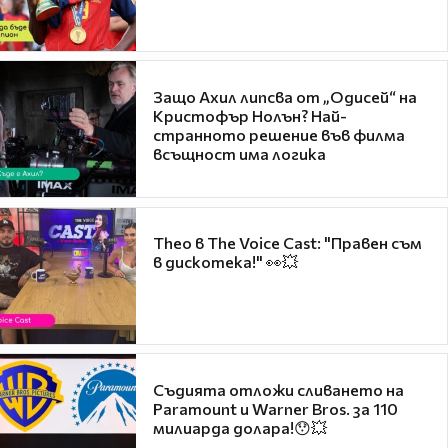
Защо Ахил липсва от „Одисей“ на
Кристофър Нолън? Най-
странното решение във филма
всъщност има логика
Theo в The Voice Cast: "Правен съм
в дискотека!" 👀💥
Съдията отложи сливането на
Paramount и Warner Bros. за 110
милиарда долара!😯💥