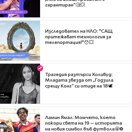
гарантиран“🧐💥
Изследовател на НЛО: "САЩ
притежават технология за
телепортация!"😯💥
Трагедия разтърси Холивуд:
Младата звезда от „Годзила
срещу Конг“ си отиде на 18🕊️
Ламин Ямал: Момчето, което
покори света на 19 — историята
на новия символ във футбола🤩⚽