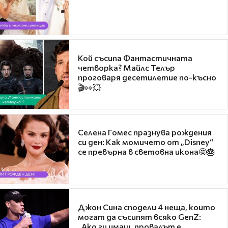
Кой съсипа Фантастичната
четворка? Майлс Телър
проговаря десетилетие по-късно
🎬👀💥
Селена Гомес празнува рождения
си ден: Как момичето от „Disney“
се превърна в световна икона🤩🎂
Джон Сина сподели 4 неща, които
могат да съсипят всяко GenZ:
„Ако ги имаш, провалът е