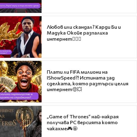
Любов или скандал? Карди Би и
Мадука Окойе разпалиха
интернет❤️‍🔥🔥
Плати ли FIFA милиони на
IShowSpeed?! Истината зад
сделката, която разтърси целия
интернет🤑💥
„Game of Thrones“ най-накрая
получава PC версията която
чакахме🎮🤩