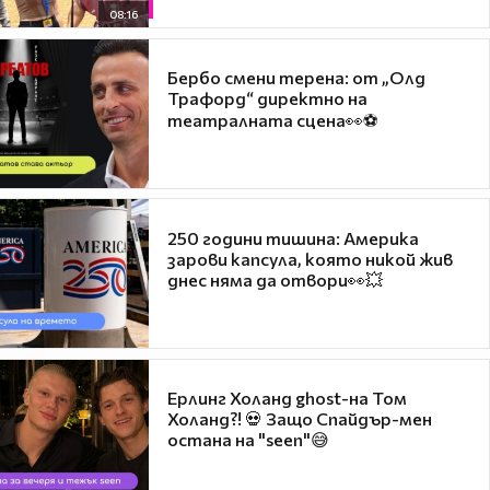
08:16
Бербо смени терена: от „Олд
Трафорд“ директно на
театралната сцена👀⚽
250 години тишина: Америка
зарови капсула, която никой жив
днес няма да отвори👀💥
Ерлинг Холанд ghost-на Том
Холанд?! 💀 Защо Спайдър-мен
остана на "seen"😅