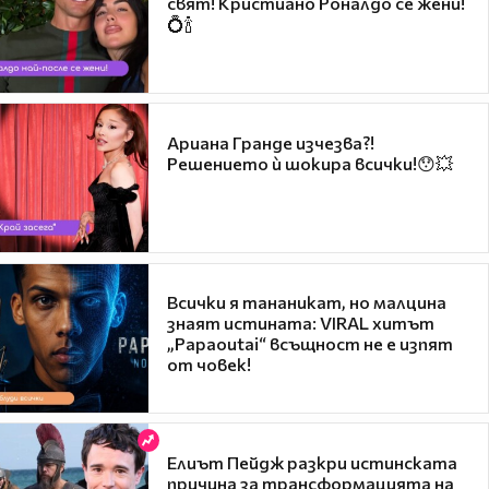
свят! Кристиано Роналдо се жени!
💍🍾
Ариана Гранде изчезва?!
Решението ѝ шокира всички!😯💥
Всички я тананикат, но малцина
знаят истината: VIRAL хитът
„Papaoutai“ всъщност не е изпят
от човек!
Елиът Пейдж разкри истинската
причина за трансформацията на