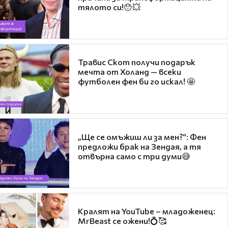
тялото си!😯💥
Травис Скот получи подарък
мечта от Холанд — всеки
футболен фен би го искал! 🤩
„Ще се омъжиш ли за мен?“: Фен
предложи брак на Зендая, а тя
отвърна само с три думи😅
Кралят на YouTube – младоженец:
MrBeast се ожени!💍🥰