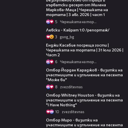
хърватски десерт от Милена
Маркова-Маца | Черешката на
тортата | 3 авг. 2026 | част 1
5
Черешката на тортата
05:57
Левски - Кайрат 1:0 /репортаж/
3
gong_bg
16:45
Енджи Касабие посреща гости |
Черешката на тортата | 31 юли 2026 |
Част 2
6
Черешката на тортата
16:56
Отбор Йордан Караджов - визитки на
участниците и изпълнение на песента
"Може би"
8
zvezditevnas
15:59
Отбор Whitney Houston - визитки на
участниците и изпълнение на песента
"I Have Nothing"
10
zvezditevnas
12:22
Отбор Миро - визитки на
участниците и изпълнение на песента