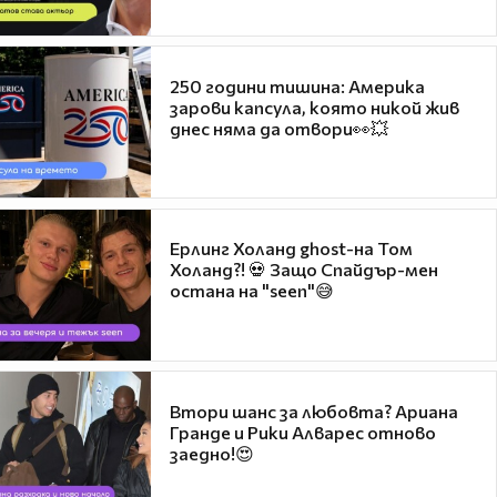
250 години тишина: Америка
зарови капсула, която никой жив
днес няма да отвори👀💥
Ерлинг Холанд ghost-на Том
Холанд?! 💀 Защо Спайдър-мен
остана на "seen"😅
Втори шанс за любовта? Ариана
Гранде и Рики Алварес отново
заедно!😍