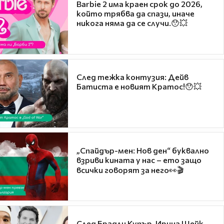
Barbie 2 има краен срок до 2026,
който трябва да спази, иначе
никога няма да се случи.😯💥
След тежка контузия: Дейв
Батиста е новият Кратос!😯💥
„Спайдър-мен: Нов ден“ буквално
взриви кината у нас – ето защо
всички говорят за него👀🎬
След Брадли Купър, Ирина Шейк