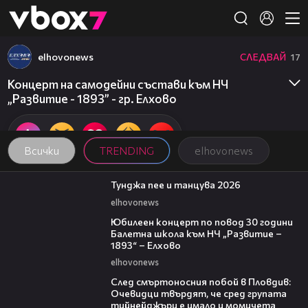
Member of
👾
elhovonews
СЛЕДВАЙ
17
Концерт на самодейни състави към НЧ
„Развитие - 1893” - гр. Елхово
Всички
TRENDING
elhovonews
11:14:02
Тунджа пее и танцува 2026
elhovonews
01:30:05
Юбилеен концерт по повод 30 години
Балетна школа към НЧ „Развитие –
1893“ – Елхово
elhovonews
09:32
След смъртоносния побой в Пловдив:
Очевидци твърдят, че сред групата
тийнейджъри е имало и момичета