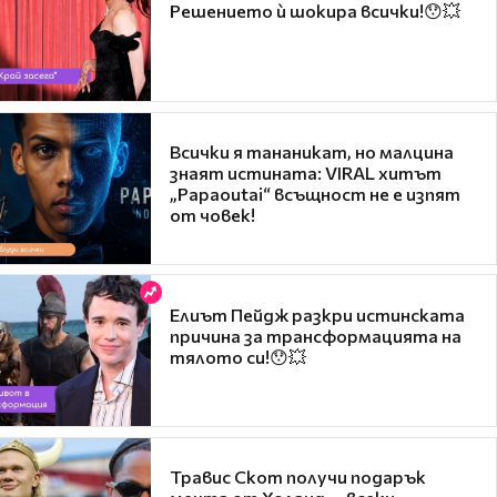
Решението ѝ шокира всички!😯💥
Всички я тананикат, но малцина
знаят истината: VIRAL хитът
„Papaoutai“ всъщност не е изпят
от човек!
Елиът Пейдж разкри истинската
причина за трансформацията на
тялото си!😯💥
Травис Скот получи подарък