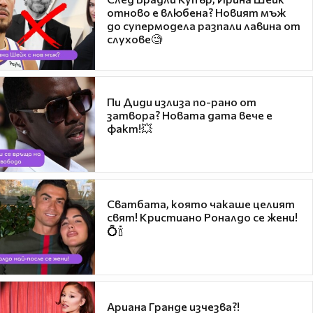
отново е влюбена? Новият мъж
до супермодела разпали лавина от
слухове🧐
Пи Диди излиза по-рано от
затвора? Новата дата вече е
факт!💥
Сватбата, която чакаше целият
свят! Кристиано Роналдо се жени!
💍🍾
Ариана Гранде изчезва?!