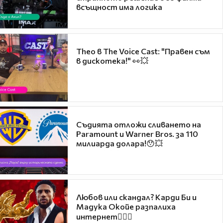
всъщност има логика
Theo в The Voice Cast: "Правен съм
в дискотека!" 👀💥
Съдията отложи сливането на
Paramount и Warner Bros. за 110
милиарда долара!😯💥
Любов или скандал? Карди Би и
Мадука Окойе разпалиха
интернет❤️‍🔥🔥