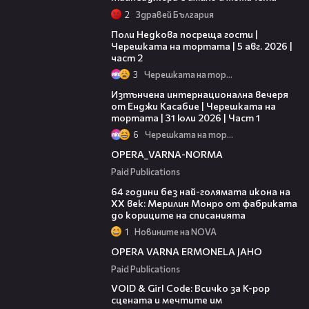
2
Здравей България
13:03
Поли Недкова посреща гости |
Черешката на тортата | 5 авг. 2026 |
част 2
3
Черешката на тортата
18:07
Изтънчена интернационална вечеря
от Енджи Касабие | Черешката на
тортата | 31 юли 2026 | Част 1
6
Черешката на тортата
00:30
OPERA_VARNA-NORMA
Paid Publications
00:38
64 години без най-голямата икона на
XX век: Мерилин Монро от фабриката
до кориците на списанията
1
Новините на NOVA
00:31
OPERA VARNA ERMONELA JAHO
Paid Publications
07:50
VOID & Girl Code: Всичко за K-pop
сцената и мечтите им