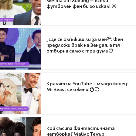
мечта от Холанд — всеки
футболен фен би го искал! 🤩
„Ще се омъжиш ли за мен?“: Фен
предложи брак на Зендая, а тя
отвърна само с три думи😅
Кралят на YouTube – младоженец:
MrBeast се ожени!💍🥰
Кой съсипа Фантастичната
четворка? Майлс Телър