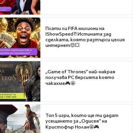
Плати ли FIFA милиони на
IShowSpeed?! Истината зад
сделката, която разтърси целия
интернет🤑💥
„Game of Thrones“ най-накрая
получава PC версията която
чакахме🎮🤩
Топ 5 игри, които ще ти дадат
усещането за „Одисея“ на
Кристофър Нолан🤩🎮