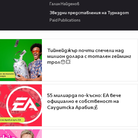
Галин Найденов
00:32
Звездни представления на Турнадот
Paid Publications
Тийнейджър почти спечели над
милион долара с тотален гейминг
трол😯💥
55 милиарда по-късно: EA вече
официално е собственост на
Саудитска Арабия💰