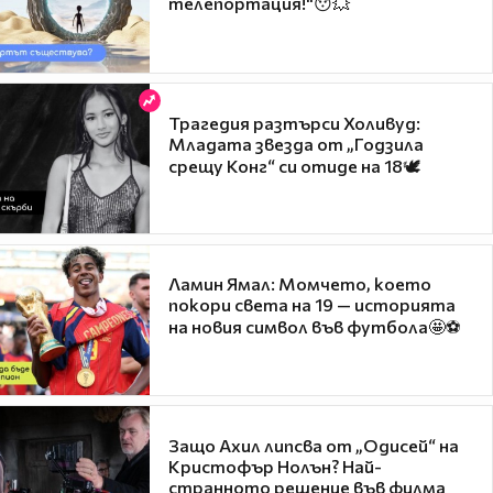
телепортация!"😯💥
Трагедия разтърси Холивуд:
Младата звезда от „Годзила
срещу Конг“ си отиде на 18🕊️
Ламин Ямал: Момчето, което
покори света на 19 — историята
на новия символ във футбола🤩⚽
Защо Ахил липсва от „Одисей“ на
Кристофър Нолън? Най-
странното решение във филма