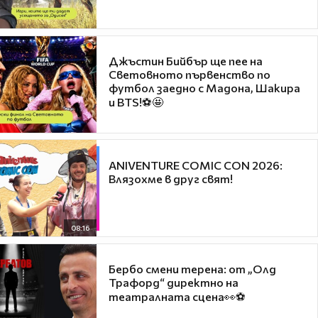
Джъстин Бийбър ще пее на
Световното първенство по
футбол заедно с Мадона, Шакира
и BTS!⚽🤩
ANIVENTURE COMIC CON 2026:
Влязохме в друг свят!
08:16
Бербо смени терена: от „Олд
Трафорд“ директно на
театралната сцена👀⚽