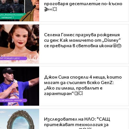
проговаря десетилетие по-късно
🎬👀💥
Селена Гомес празнува рождения
си ден: Как момичето от „Disney“
се превърна в световна икона🤩🎂
Джон Сина сподели 4 неща, които
могат да съсипят всяко GenZ:
„Ако ги имаш, провалът е
гарантиран“🧐💥
Изследовател на НЛО: "САЩ
притежават технология за