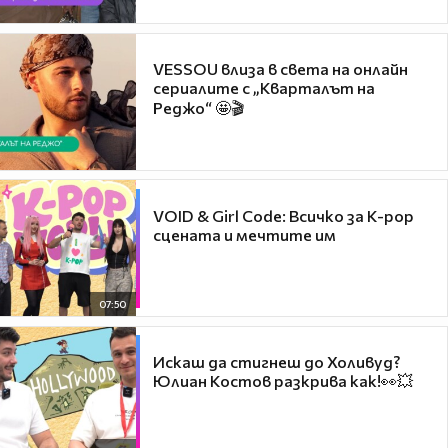
VESSOU влиза в света на онлайн
сериалите с „Кварталът на
Реджо“ 🤩🎬
VOID & Girl Code: Всичко за K-pop
сцената и мечтите им
07:50
Искаш да стигнеш до Холивуд?
Юлиан Костов разкрива как!👀💥