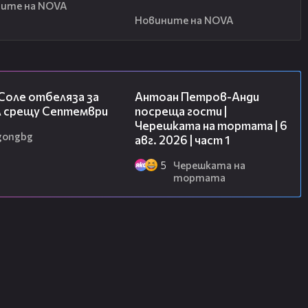
ите на NOVA
Новините на NOVA
01:02
19:09
Соле отбеляза за
Антоан Петров-Анди
 срещу Септември
посреща гости |
Черешката на тортата | 6
gongbg
авг. 2026 | част 1
5
Черешката на
тортата