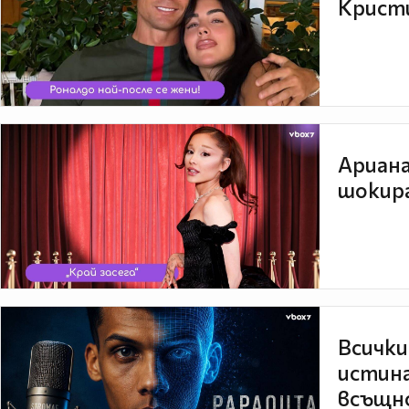
Кристи
Ариана
шокира
Всички
истина
всъщно