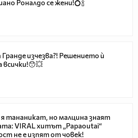
ано Роналдо се жени!💍🍾
 Гранде изчезва?! Решението ѝ
 всички!😯💥
 я тананикат, но малцина знаят
та: VIRAL хитът „Papaoutai“
ст не е изпят от човек!