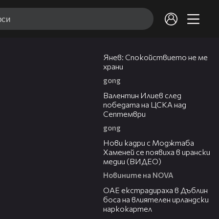
02:01
Янев: Спокойствието не ме
храни
gong
04:36
Валентин Илиев след
победата на ЦСКА над
Септември
gong
00:14
Нови кадри с Моджтаба
Хаменей се появиха в ирански
медии (ВИДЕО)
Новините на NOVA
01:32
ОАЕ екстрадираха в Дъблин
боса на влиятелен ирландски
наркокартел