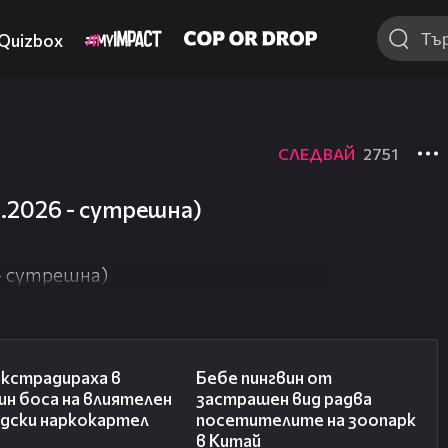
Quizbox
СЛЕДВАЙ
2751
6.2026 - сутрешна)
 - сутрешна)
01:32
01:15
екстрадираха в
Бебе пингвин от
н боса на влиятелен
застрашен вид радва
ндски наркокартел
посетителите на зоопарк
в Китай