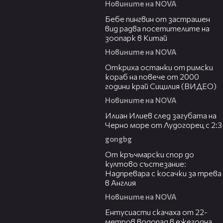
Новините на NOVA
01:15
Бебе пингвин от застрашен
вид радва посетителите на
зоопарк в Китай
Новините на NOVA
01:10
Откриха останки от римски
кораб на повече от 2000
години край Сицилия (ВИДЕО)
Новините на NOVA
02:44
Илиан Илиев след загубата на
Черно море от Лудогорец с 2:3
gongbg
03:01
От кръчмарски спор до
култово състезание:
Надпревара с косачки за трева
в Англия
Новините на NOVA
04:00
Ентусиасти скачаха от 22-
метров водопад в ежегодна