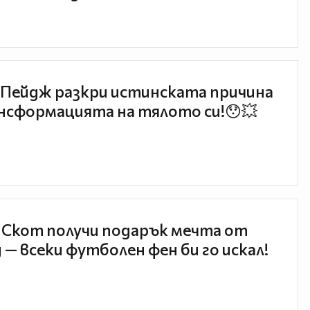
Пейдж разкри истинската причина
нсформацията на тялото си!😯💥
 Скот получи подарък мечта от
 — всеки футболен фен би го искал!