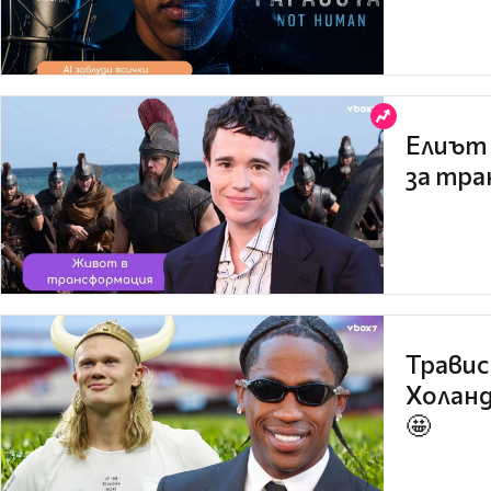
Елиът 
за тра
Травис
Холанд
🤩