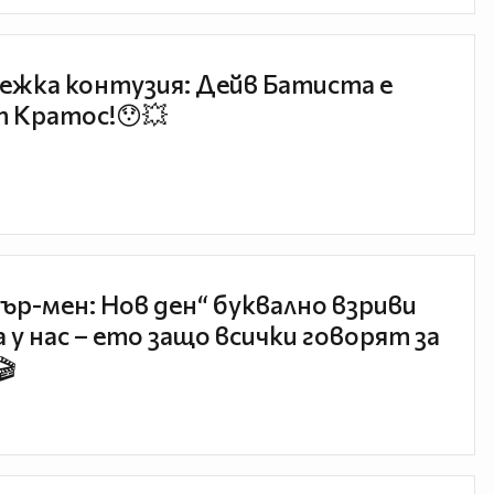
ежка контузия: Дейв Батиста е
 Кратос!😯💥
ър-мен: Нов ден“ буквално взриви
 у нас – ето защо всички говорят за
🎬