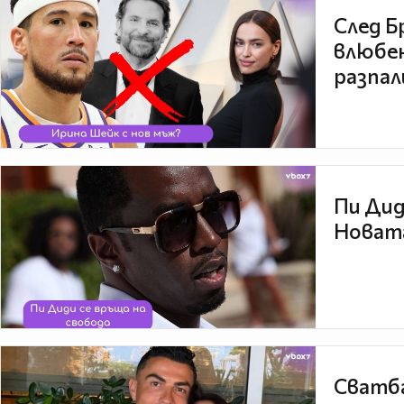
След Б
влюбен
разпал
Пи Дид
Новата
Сватба