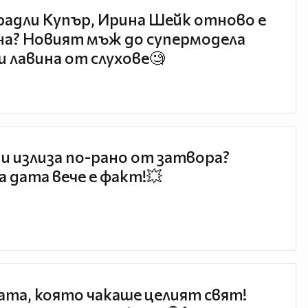
радли Купър, Ирина Шейк отново е
а? Новият мъж до супермодела
и лавина от слухове🧐
и излиза по-рано от затвора?
 дата вече е факт!💥
та, която чакаше целият свят!