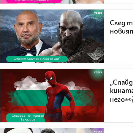
След т
новият
„Спайд
кината
него👀