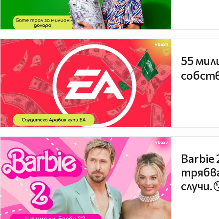
55 мил
собств
Barbie
трябва
случи.