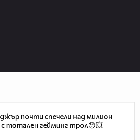
джър почти спечели над милион
 с тотален гейминг трол😯💥