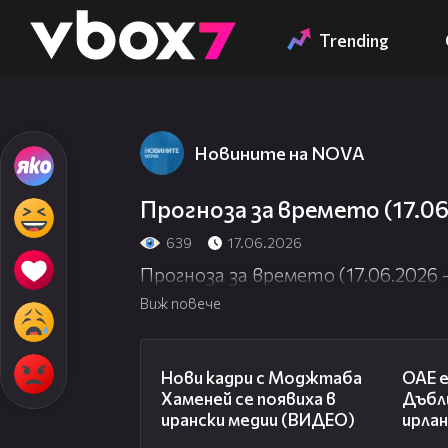
Member of
👾
Trending
Новините на NOVA
Прогноза за времето (17.0
639
17.06.2026
Прогноза за времето (17.06.2026
Виж повече
00:14
Нови кадри с Моджтаба
ОАЕ 
Хаменей се появиха в
Дъбли
ирански медии (ВИДЕО)
ирла