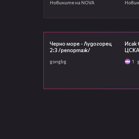
Новините на NOVA
Новин
06:06
Черно море - Лудогорец
Исак 
2:3 /репортаж/
ЦСКА
gongbg
1