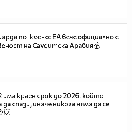
иарда по-късно: EA вече официално е
еност на Саудитска Арабия💰
 2 има краен срок до 2026, който
 да спази, иначе никога няма да се
😯💥