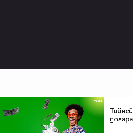
Тийней
долара