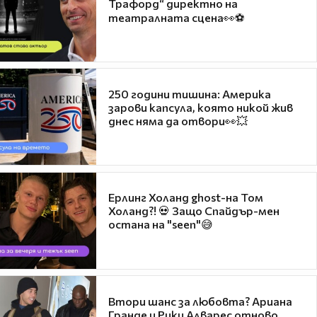
Трафорд“ директно на
театралната сцена👀⚽
250 години тишина: Америка
зарови капсула, която никой жив
днес няма да отвори👀💥
Ерлинг Холанд ghost-на Том
Холанд?! 💀 Защо Спайдър-мен
остана на "seen"😅
Втори шанс за любовта? Ариана
Гранде и Рики Алварес отново