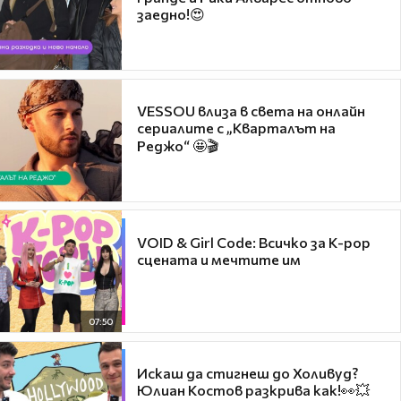
заедно!😍
VESSOU влиза в света на онлайн
сериалите с „Кварталът на
Реджо“ 🤩🎬
VOID & Girl Code: Всичко за K-pop
сцената и мечтите им
07:50
Искаш да стигнеш до Холивуд?
Юлиан Костов разкрива как!👀💥