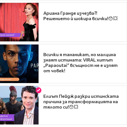
Ариана Гранде изчезва?!
Решението ѝ шокира всички!😯💥
Всички я тананикат, но малцина
знаят истината: VIRAL хитът
„Papaoutai“ всъщност не е изпят
от човек!
Елиът Пейдж разкри истинската
причина за трансформацията на
тялото си!😯💥