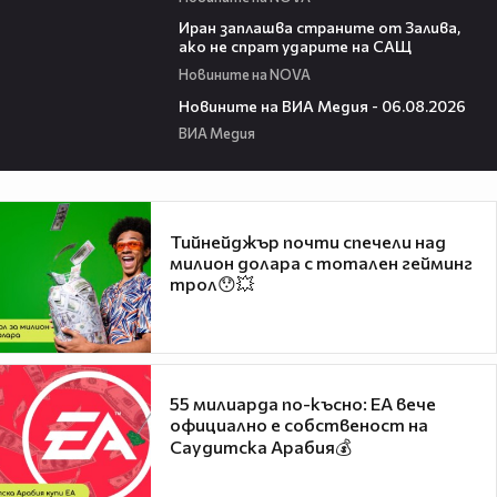
00:41
Иран заплашва страните от Залива,
ако не спрат ударите на САЩ
Новините на NOVA
22:43
Новините на ВИА Медия - 06.08.2026
ВИА Медия
Тийнейджър почти спечели над
милион долара с тотален гейминг
трол😯💥
55 милиарда по-късно: EA вече
официално е собственост на
Саудитска Арабия💰