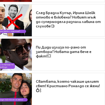
След Брадли Купър, Ирина Шейк
отново е влюбена? Новият мъж
до супермодела разпали лавина от
слухове🧐
Пи Диди излиза по-рано от
затвора? Новата дата вече е
факт!💥
Сватбата, която чакаше целият
свят! Кристиано Роналдо се жени!
💍🍾