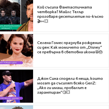
Кой съсипа Фантастичната
четворка? Майлс Телър
проговаря десетилетие по-късно
🎬👀💥
Селена Гомес празнува рождения
си ден: Как момичето от „Disney“
се превърна в световна икона🤩🎂
Джон Сина сподели 4 неща, които
могат да съсипят всяко GenZ:
„Ако ги имаш, провалът е
гарантиран“🧐💥