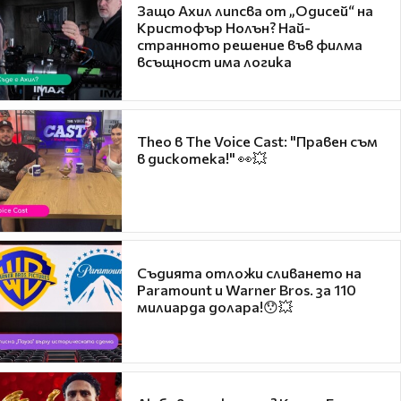
Защо Ахил липсва от „Одисей“ на
Кристофър Нолън? Най-
странното решение във филма
всъщност има логика
Theo в The Voice Cast: "Правен съм
в дискотека!" 👀💥
Съдията отложи сливането на
Paramount и Warner Bros. за 110
милиарда долара!😯💥