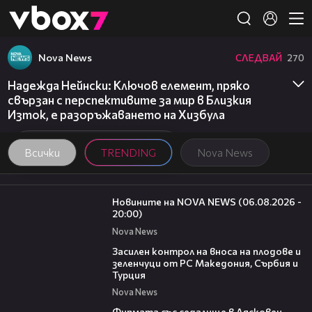
Member of
👾
Nova News
СЛЕДВАЙ
270
Надежда Нейнски: Ключов елемент, пряко
свързан с перспективите за мир в Близкия
Изток, е разоръжаването на Хизбула
Всички
TRENDING
Nova News
23:12
Новините на NOVA NEWS (06.08.2026 -
20:00)
Nova News
01:53
Засилен контрол на вноса на плодове и
зеленчуци от РС Македония, Сърбия и
Турция
Nova News
00:06
Фирмата със седалище в Лясковец