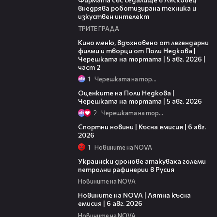
внедрява роботизирана техника и
изкуствен интелект
ТРИТЕ ГРАДА
15:31
Кино меню, вдъхновено от легендарни
филми и творци от Поли Недкова |
Черешката на тортата | 5 авг. 2026 |
част 2
1
Черешката на тортата
02:09
Оценките на Поли Недкова |
Черешката на тортата | 5 авг. 2026
2
Черешката на тортата
04:51
Спортни новини | Късна емисия | 6 авг.
2026
1
Новините на NOVA
00:41
Украински дронове атакуваха големи
петролни рафинерии в Русия
Новините на NOVA
20:26
Новините на NOVA | Лятна късна
емисия | 6 авг. 2026
Новините на NOVA