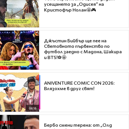
усещането за „Одисея“ на
Кристофър Нолан🤩🎮
Джъстин Бийбър ще пее на
Световното първенство по
футбол заедно с Мадона, Шакира
и BTS!⚽🤩
ANIVENTURE COMIC CON 2026:
Влязохме в друг свят!
08:16
Бербо смени терена: от „Олд