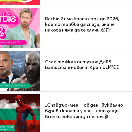
Barbie 2 има краен срок до 2026,
който трябва да спази, иначе
никога няма да се случи.😯💥
След тежка контузия: Дейв
Батиста е новият Кратос!😯💥
„Спайдър-мен: Нов ден“ буквално
взриви кината у нас – ето защо
всички говорят за него👀🎬