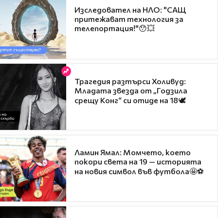
Изследовател на НЛО: "САЩ
притежават технология за
телепортация!"😯💥
Трагедия разтърси Холивуд:
Младата звезда от „Годзила
срещу Конг“ си отиде на 18🕊️
Ламин Ямал: Момчето, което
покори света на 19 — историята
на новия символ във футбола🤩⚽