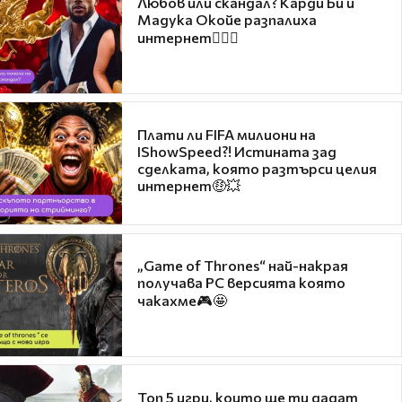
Любов или скандал? Карди Би и
Мадука Окойе разпалиха
интернет❤️‍🔥🔥
Плати ли FIFA милиони на
IShowSpeed?! Истината зад
сделката, която разтърси целия
интернет🤑💥
„Game of Thrones“ най-накрая
получава PC версията която
чакахме🎮🤩
Топ 5 игри, които ще ти дадат