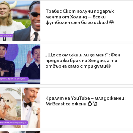
Травис Скот получи подарък
мечта от Холанд — всеки
футболен фен би го искал! 🤩
„Ще се омъжиш ли за мен?“: Фен
предложи брак на Зендая, а тя
отвърна само с три думи😅
Кралят на YouTube – младоженец:
MrBeast се ожени!💍🥰