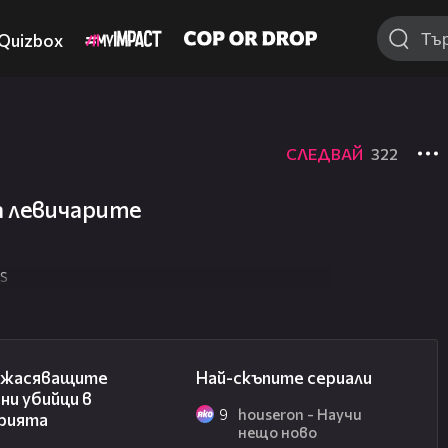
Quizbox
СЛЕДВАЙ
322
а левичарите
s
06:45
02:08
ужасяващите
Най-скъпите сериали
ни убийци в
9
houseron - Научи
рията
нещо ново