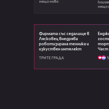
нещо ново
house
нещо 
00:06
Фирмата със седалище в
Ендж
Лясковец внедрява
гости
роботизирана техника и
торта
изкуствен интелект
Част
ТРИТЕ ГРАДА
5