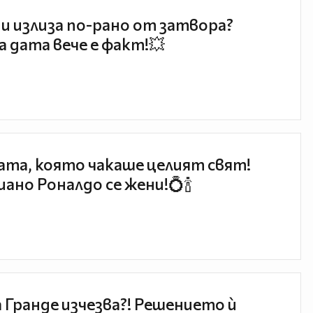
и излиза по-рано от затвора?
 дата вече е факт!💥
та, която чакаше целият свят!
ано Роналдо се жени!💍🍾
 Гранде изчезва?! Решението ѝ