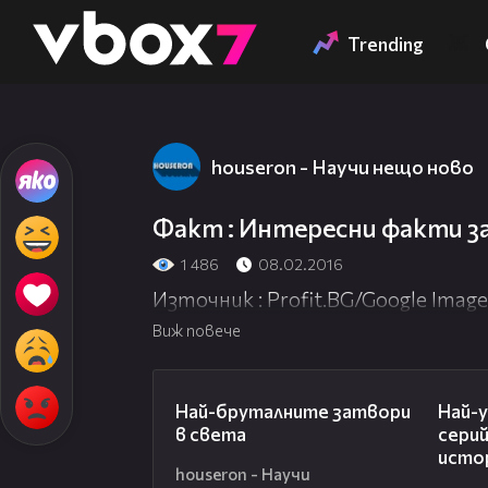
Member of
👾
Trending
houseron - Научи нещо ново
Факт : Интересни факти з
1 486
08.02.2016
Източник : Profit.BG/Google Image
Виж повече
07:37
Най-бруталните затвори
Най-
в света
серий
исто
houseron - Научи