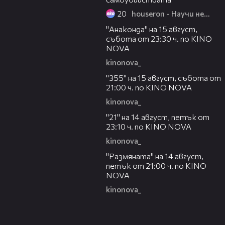
20
houseron - Научи нещо ново
00:30
"Анаконда" на 15 август,
събота от 23:30 ч. по KINO
NOVA
kinonova_
00:31
"355" на 15 август, събота от
21:00 ч. по KINO NOVA
kinonova_
00:29
"21" на 14 август, петък от
23:10 ч. по KINO NOVA
kinonova_
00:29
"Размянaта" на 14 август,
петък от 21:00 ч. по KINO
NOVA
kinonova_