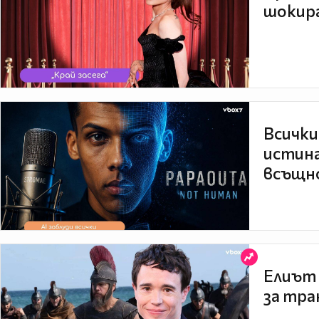
шокира
Всички
истина
всъщно
Елиът 
за тра