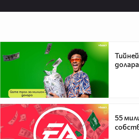
Тийней
долара
55 мил
собств