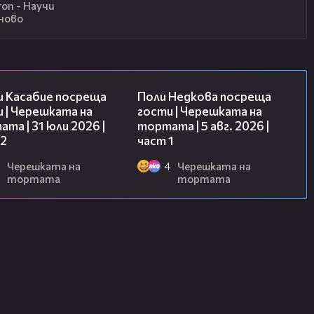
ron - Научи
ново
16:45
19:25
и Касабие посреща
Поли Недкова посреща
 | Черешката на
гости | Черешката на
та | 31 юли 2026 |
тортата | 5 авг. 2026 |
 2
част 1
Черешката на
4
Черешката на
тортата
тортата