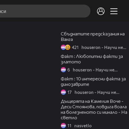
02:51
Сбъднатите предсказания на
Ванга
421
houseron - Научи нещо ново
02:00
Факт : Любопитни факти за
златото
6
houseron - Научи нещо ново
02:06
Факт : 10 интересни факта за
динозаврите
17
houseron - Научи нещо ново
13:11
Дъщерята на Камелия Воче -
Деси Стоянова, повдига воала
на болезненото си минало - На
светло
11
nasvetlo
05:54