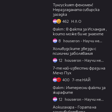
Тунгуският феномен!
Неразгаданата сибирска
загадка
462
Н Л О
02:30
Факт : 8 факта за Исландия ,
които може би не знаехте
8
houseron - Научи нещо ново
02:31
Холивудските звезди с
психични заболявания
12
houseron - Научи нещо ново
01:49
7-те най-известни фрази на
Мечо Пух
400
7-те НАЙ
02:01
Факт : Интересни факти за
жирафите
12
houseron - Научи нещо ново
02:01
Аокигахара - Гората на
самоубийствата