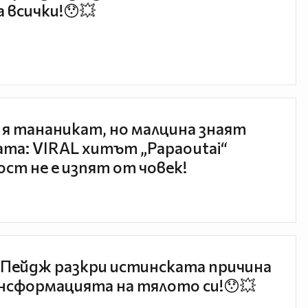
 всички!😯💥
 я тананикат, но малцина знаят
та: VIRAL хитът „Papaoutai“
ст не е изпят от човек!
Пейдж разкри истинската причина
нсформацията на тялото си!😯💥