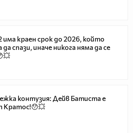
 2 има краен срок до 2026, който
 да спази, иначе никога няма да се
😯💥
ежка контузия: Дейв Батиста е
 Кратос!😯💥