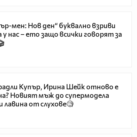
ър-мен: Нов ден“ буквално взриви
 у нас – ето защо всички говорят за
🎬
радли Купър, Ирина Шейк отново е
а? Новият мъж до супермодела
и лавина от слухове🧐