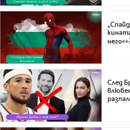
„Спайд
кината
него👀
След Б
влюбен
разпал