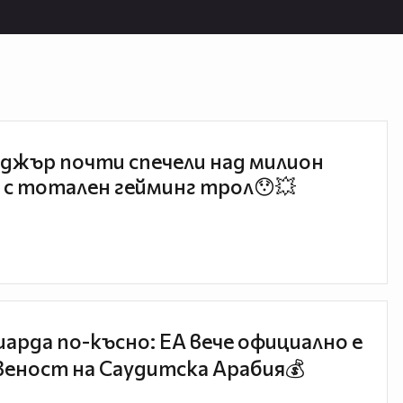
джър почти спечели над милион
 с тотален гейминг трол😯💥
иарда по-късно: EA вече официално е
еност на Саудитска Арабия💰