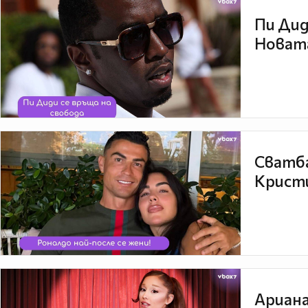
Пи Дид
Новата
Сватба
Кристи
Ариана