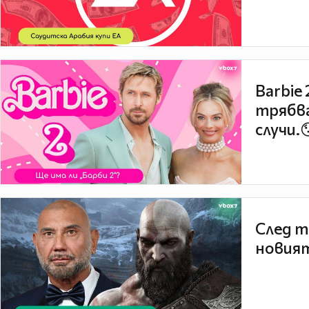
Barbie
трябва
случи.
След т
новият