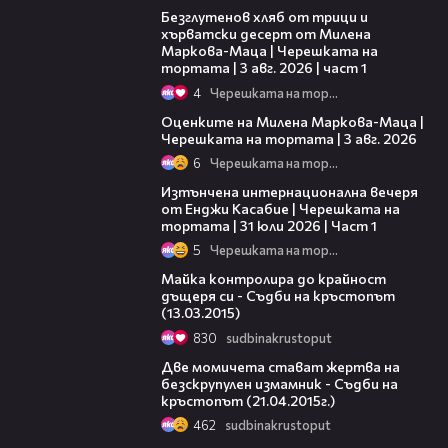
Безглутенов хляб от трици и
хърватски десерт от Милена
Маркова-Маца | Черешката на
тортата | 3 авг. 2026 | част 1
4
Черешката на тортата
14:06
Оценките на Милена Маркова-Маца |
Черешката на тортата | 3 авг. 2026
6
Черешката на тортата
18:07
Изтънчена интернационална вечеря
от Енджи Касабие | Черешката на
тортата | 31 юли 2026 | Част 1
5
Черешката на тортата
46:16
Майка контролира до крайност
дъщеря си - Съдби на кръстопът
(13.03.2015)
830
sudbinakrustoput
42:23
Две момичета стават жертва на
безскрупулен измамник - Съдби на
кръстопът (21.04.2015г.)
462
sudbinakrustoput
43:20