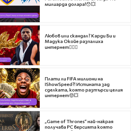
милиарда долара!😯💥
Любов или скандал? Карди Би и
Мадука Окойе разпалиха
интернет❤️‍🔥🔥
Плати ли FIFA милиони на
IShowSpeed?! Истината зад
сделката, която разтърси целия
интернет🤑💥
„Game of Thrones“ най-накрая
получава PC версията която