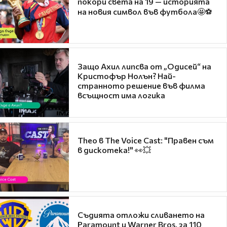
покори света на 19 — историята
на новия символ във футбола🤩⚽
Защо Ахил липсва от „Одисей“ на
Кристофър Нолън? Най-
странното решение във филма
всъщност има логика
Theo в The Voice Cast: "Правен съм
в дискотека!" 👀💥
Съдията отложи сливането на
Paramount и Warner Bros. за 110