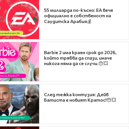
55 милиарда по-късно: EA вече
официално е собственост на
Саудитска Арабия💰
Barbie 2 има краен срок до 2026,
който трябва да спази, иначе
никога няма да се случи.😯💥
След тежка контузия: Дейв
Батиста е новият Кратос!😯💥