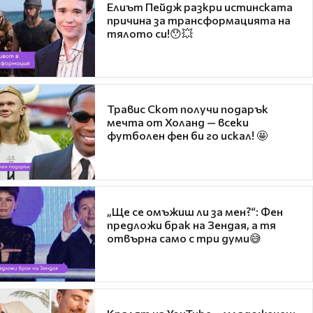
Елиът Пейдж разкри истинската
причина за трансформацията на
тялото си!😯💥
Травис Скот получи подарък
мечта от Холанд — всеки
футболен фен би го искал! 🤩
„Ще се омъжиш ли за мен?“: Фен
предложи брак на Зендая, а тя
отвърна само с три думи😅