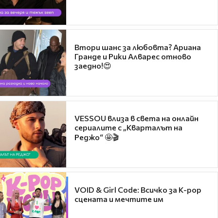
Втори шанс за любовта? Ариана
Гранде и Рики Алварес отново
заедно!😍
VESSOU влиза в света на онлайн
сериалите с „Кварталът на
Реджо“ 🤩🎬
VOID & Girl Code: Всичко за K-pop
сцената и мечтите им