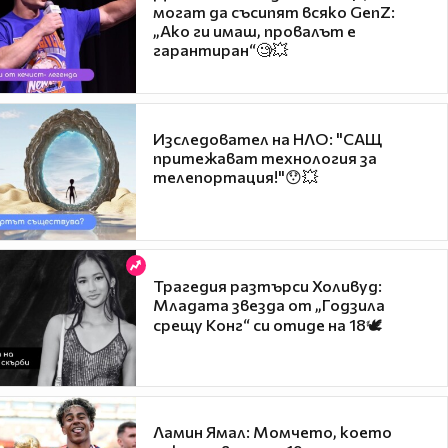
могат да съсипят всяко GenZ:
„Ако ги имаш, провалът е
гарантиран“🧐💥
Изследовател на НЛО: "САЩ
притежават технология за
телепортация!"😯💥
Трагедия разтърси Холивуд:
Младата звезда от „Годзила
срещу Конг“ си отиде на 18🕊️
Ламин Ямал: Момчето, което