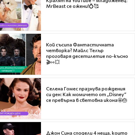
Кралят на YouTube – младоженец:
MrBeast се ожени!💍🥰
Кой съсипа Фантастичната
четворка? Майлс Телър
проговаря десетилетие по-късно
🎬👀💥
Селена Гомес празнува рождения
си ден: Как момичето от „Disney“
се превърна в световна икона🤩🎂
Джон Сина сподели 4 неща, които