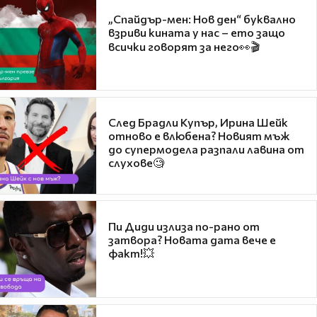
„Спайдър-мен: Нов ден“ буквално
взриви кината у нас – ето защо
всички говорят за него👀🎬
След Брадли Купър, Ирина Шейк
отново е влюбена? Новият мъж
до супермодела разпали лавина от
слухове🧐
Пи Диди излиза по-рано от
затвора? Новата дата вече е
факт!💥