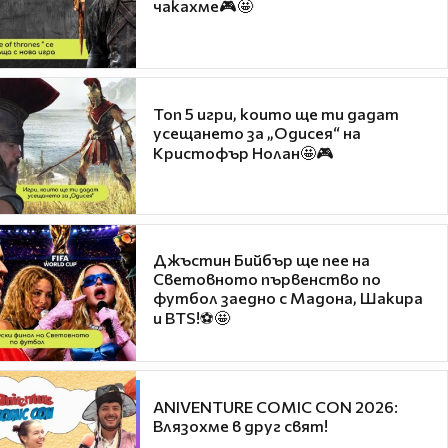
чакахме🎮🤩
Топ 5 игри, които ще ти дадат
усещането за „Одисея“ на
Кристофър Нолан🤩🎮
Джъстин Бийбър ще пее на
Световното първенство по
футбол заедно с Мадона, Шакира
и BTS!⚽🤩
ANIVENTURE COMIC CON 2026:
Влязохме в друг свят!