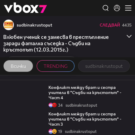
Member of
👾
sudbinakrustoput
СЛЕДВАЙ
4435
Влюбен ученик се замесва в престъпление
заради фатална съседка - Съдби на
кръстопът (12.03.2015г.)
Всички
TRENDING
sudbinakrustoput
11:07
Конфликт между брат и сестра
учители в "Съдби на кръстопът" -
Част 4
34
sudbinakrustoput
11:26
Конфликт между брат и сестра
учители в "Съдби на кръстопът" -
Част 3
19
sudbinakrustoput
16:02