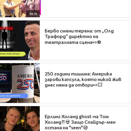
08:16
Бербо смени терена: от „Олд
Трафорд“ директно на
театралната сцена👀⚽
250 години тишина: Америка
зарови капсула, която никой жив
днес няма да отвори👀💥
Ерлинг Холанд ghost-на Том
Холанд?! 💀 Защо Спайдър-мен
остана на "seen"😅