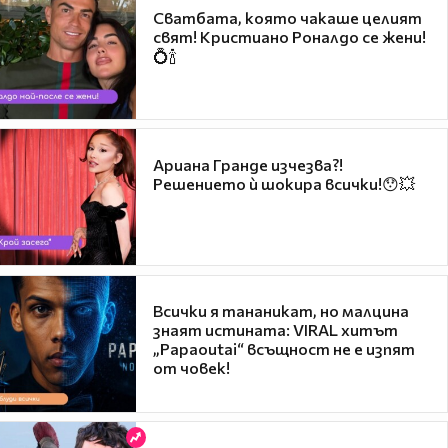
Сватбата, която чакаше целият
свят! Кристиано Роналдо се жени!
💍🍾
Ариана Гранде изчезва?!
Решението ѝ шокира всички!😯💥
Всички я тананикат, но малцина
знаят истината: VIRAL хитът
„Papaoutai“ всъщност не е изпят
от човек!