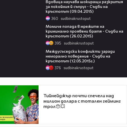
Вдовица научава шокиращи разкрития
за покойния й съпруг - Съдби на
кръстопът (09.04.2015)
360
sudbinakrustoput
44:05
Момиче попада в мрежите на
криминално проявени братя - Съдби на
кръстопът (26.02.2015)
395
sudbinakrustoput
46:11
Междусъседски конфликти заради
неморално поведение - Съдби на
кръстопът (12.05.2015г.)
376
sudbinakrustoput
Тийнейджър почти спечели над
милион долара с тотален гейминг
трол😯💥