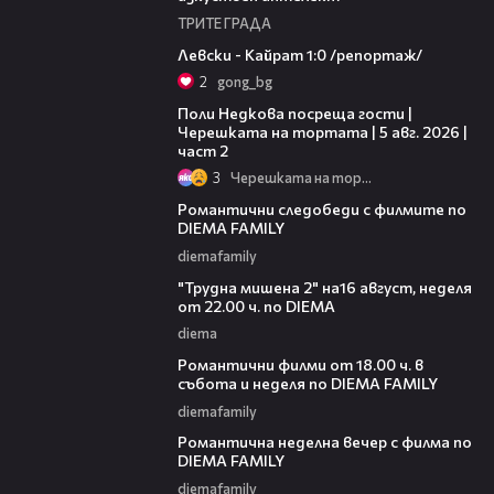
ТРИТЕ ГРАДА
05:57
Левски - Кайрат 1:0 /репортаж/
2
gong_bg
13:03
Поли Недкова посреща гости |
Черешката на тортата | 5 авг. 2026 |
част 2
3
Черешката на тортата
00:31
Романтични следобеди с филмите по
DIEMA FAMILY
diemafamily
00:31
"Трудна мишена 2" на16 август, неделя
от 22.00 ч. по DIEMA
diema
00:36
Романтични филми от 18.00 ч. в
събота и неделя по DIEMA FAMILY
diemafamily
00:21
Романтичнa неделна вечер с филма по
DIEMA FAMILY
diemafamily