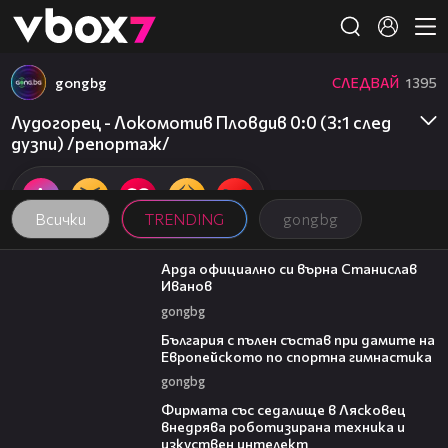
Member of
👾
gongbg
СЛЕДВАЙ
1395
Лудогорец - Локомотив Пловдив 0:0 (3:1 след
дузпи) /репортаж/
Всички
TRENDING
gongbg
00:19
Арда официално си върна Станислав
Иванов
gongbg
00:47
България с пълен състав при дамите на
Европейското по спортна гимнастика
gongbg
00:06
Фирмата със седалище в Лясковец
внедрява роботизирана техника и
изкуствен интелект