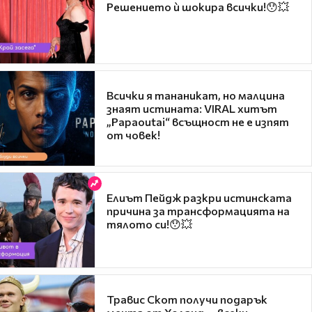
Решението ѝ шокира всички!😯💥
Всички я тананикат, но малцина
знаят истината: VIRAL хитът
„Papaoutai“ всъщност не е изпят
от човек!
Елиът Пейдж разкри истинската
причина за трансформацията на
тялото си!😯💥
Травис Скот получи подарък