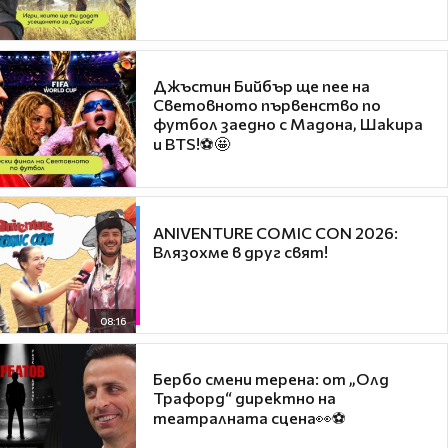
Джъстин Бийбър ще пее на
Световното първенство по
футбол заедно с Мадона, Шакира
и BTS!⚽🤩
ANIVENTURE COMIC CON 2026:
Влязохме в друг свят!
08:16
Бербо смени терена: от „Олд
Трафорд“ директно на
театралната сцена👀⚽