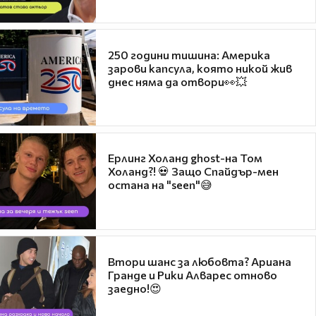
250 години тишина: Америка
зарови капсула, която никой жив
днес няма да отвори👀💥
Ерлинг Холанд ghost-на Том
Холанд?! 💀 Защо Спайдър-мен
остана на "seen"😅
Втори шанс за любовта? Ариана
Гранде и Рики Алварес отново
заедно!😍