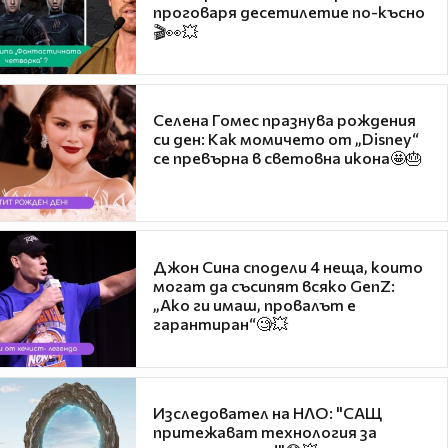
проговаря десетилетие по-късно
🎬👀💥
Селена Гомес празнува рождения
си ден: Как момичето от „Disney“
се превърна в световна икона🤩🎂
Джон Сина сподели 4 неща, които
могат да съсипят всяко GenZ:
„Ако ги имаш, провалът е
гарантиран“🧐💥
Изследовател на НЛО: "САЩ
притежават технология за