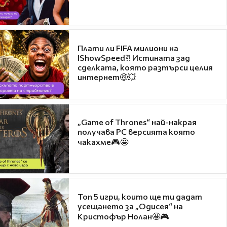
Плати ли FIFA милиони на
IShowSpeed?! Истината зад
сделката, която разтърси целия
интернет🤑💥
„Game of Thrones“ най-накрая
получава PC версията която
чакахме🎮🤩
Топ 5 игри, които ще ти дадат
усещането за „Одисея“ на
Кристофър Нолан🤩🎮