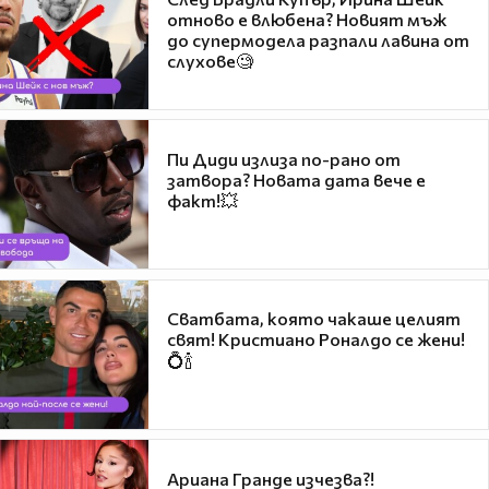
отново е влюбена? Новият мъж
до супермодела разпали лавина от
слухове🧐
Пи Диди излиза по-рано от
затвора? Новата дата вече е
факт!💥
Сватбата, която чакаше целият
свят! Кристиано Роналдо се жени!
💍🍾
Ариана Гранде изчезва?!