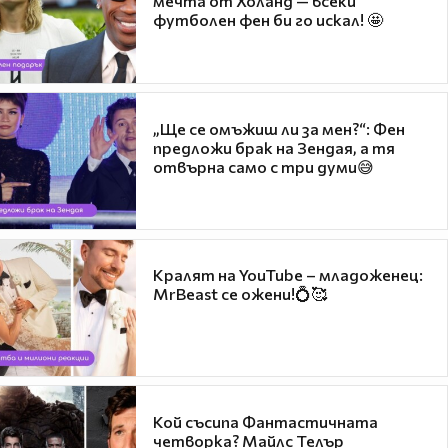
мечта от Холанд — всеки
футболен фен би го искал! 🤩
„Ще се омъжиш ли за мен?“: Фен
предложи брак на Зендая, а тя
отвърна само с три думи😅
Кралят на YouTube – младоженец:
MrBeast се ожени!💍🥰
Кой съсипа Фантастичната
четворка? Майлс Телър