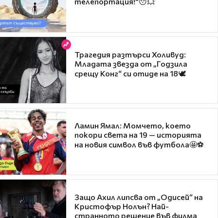
телепортация!"😯💥
Трагедия разтърси Холивуд:
Младата звезда от „Годзила
срещу Конг“ си отиде на 18🕊️
Ламин Ямал: Момчето, което
покори света на 19 — историята
на новия символ във футбола🤩⚽
Защо Ахил липсва от „Одисей“ на
Кристофър Нолън? Най-
странното решение във филма