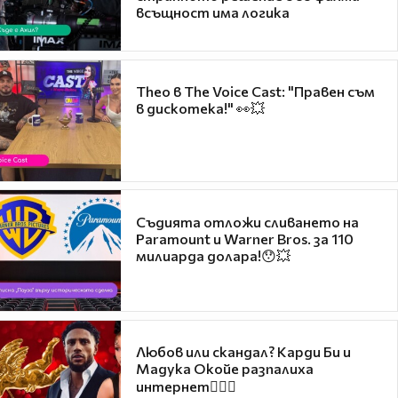
всъщност има логика
Theo в The Voice Cast: "Правен съм
в дискотека!" 👀💥
Съдията отложи сливането на
Paramount и Warner Bros. за 110
милиарда долара!😯💥
Любов или скандал? Карди Би и
Мадука Окойе разпалиха
интернет❤️‍🔥🔥