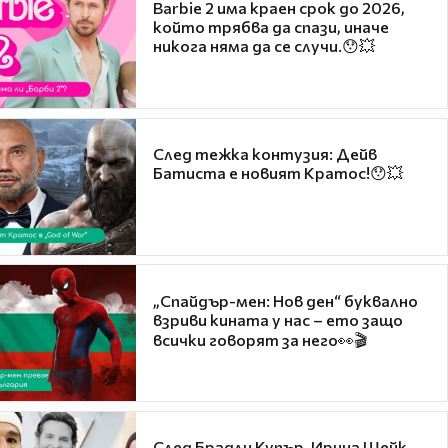
Barbie 2 има краен срок до 2026,
който трябва да спази, иначе
никога няма да се случи.😯💥
След тежка контузия: Дейв
Батиста е новият Кратос!😯💥
„Спайдър-мен: Нов ден“ буквално
взриви кината у нас – ето защо
всички говорят за него👀🎬
След Брадли Купър, Ирина Шейк