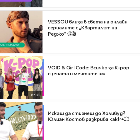
VESSOU влиза в света на онлайн
сериалите с „Кварталът на
Реджо“ 🤩🎬
VOID & Girl Code: Всичко за K-pop
сцената и мечтите им
07:50
Искаш да стигнеш до Холивуд?
Юлиан Костов разкрива как!👀💥