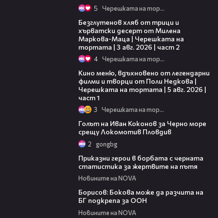
5
Черешката на тортата
15:35
Безглутенов хляб от трици и
хърватски десерт от Милена
Маркова-Маца | Черешката на
тортата | 3 авг. 2026 | част 2
4
Черешката на тортата
15:39
Кино меню, вдъхновено от легендарни
филми и творци от Поли Недкова |
Черешката на тортата | 5 авг. 2026 |
част 1
3
Черешката на тортата
01:38
Голът на Иван Коконов за Черно море
срещу Локомотив Пловдив
2
gongbg
01:35
Приказни герои в борбата с черната
статистика за жертвите на пътя
Новините на NOVA
00:09
Борисов: Бокова може да разчита на
БГ подкрепа за ООН
Новините на NOVA
17:49