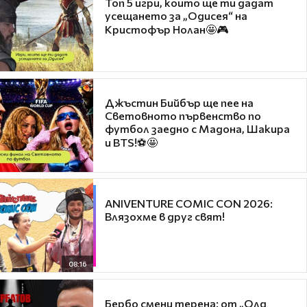
Топ 5 игри, които ще ти дадат
усещането за „Одисея“ на
Кристофър Нолан🤩🎮
Джъстин Бийбър ще пее на
Световното първенство по
футбол заедно с Мадона, Шакира
и BTS!⚽🤩
ANIVENTURE COMIC CON 2026:
Влязохме в друг свят!
08:16
Бербо смени терена: от „Олд