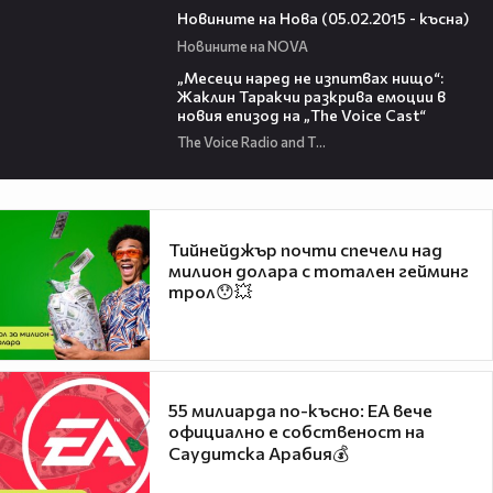
Новините на Нова (05.02.2015 - късна)
Новините на NOVA
01:13:23
„Месеци наред не изпитвах нищо“:
Жаклин Таракчи разкрива емоции в
новия епизод на „The Voice Cast“
The Voice Radio and TV Bulgaria
Тийнейджър почти спечели над
милион долара с тотален гейминг
трол😯💥
55 милиарда по-късно: EA вече
официално е собственост на
Саудитска Арабия💰