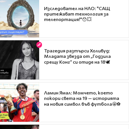
Изследовател на НЛО: "САЩ
притежават технология за
телепортация!"😯💥
Трагедия разтърси Холивуд:
Младата звезда от „Годзила
срещу Конг“ си отиде на 18🕊️
Ламин Ямал: Момчето, което
покори света на 19 — историята
на новия символ във футбола🤩⚽