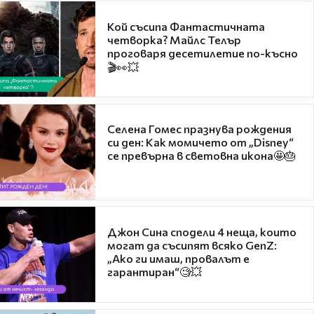
Кой съсипа Фантастичната
четворка? Майлс Телър
проговаря десетилетие по-късно
🎬👀💥
Селена Гомес празнува рождения
си ден: Как момичето от „Disney“
се превърна в световна икона🤩🎂
Джон Сина сподели 4 неща, които
могат да съсипят всяко GenZ:
„Ако ги имаш, провалът е
гарантиран“🧐💥