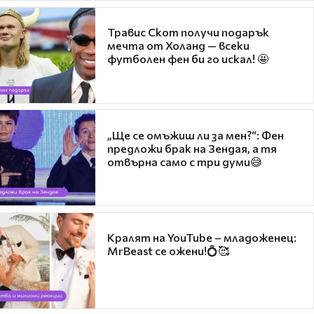
Травис Скот получи подарък
мечта от Холанд — всеки
футболен фен би го искал! 🤩
„Ще се омъжиш ли за мен?“: Фен
предложи брак на Зендая, а тя
отвърна само с три думи😅
Кралят на YouTube – младоженец:
MrBeast се ожени!💍🥰