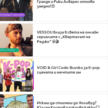
Гранде и Рики Алварес отново
заедно!😍
VESSOU влиза в света на онлайн
сериалите с „Кварталът на
Реджо“ 🤩🎬
VOID & Girl Code: Всичко за K-pop
сцената и мечтите им
07:50
Искаш да стигнеш до Холивуд?
Юлиан Костов разкрива как!👀💥