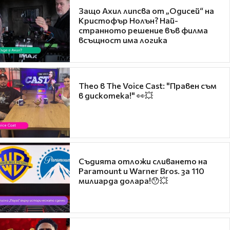
Защо Ахил липсва от „Одисей“ на
Кристофър Нолън? Най-
странното решение във филма
всъщност има логика
Theo в The Voice Cast: "Правен съм
в дискотека!" 👀💥
Съдията отложи сливането на
Paramount и Warner Bros. за 110
милиарда долара!😯💥