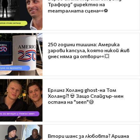
Трафорд“ директно на
театралната сцена👀⚽
250 години тишина: Америка
зарови капсула, която никой жив
днес няма да отвори👀💥
Ерлинг Холанд ghost-на Том
Холанд?! 💀 Защо Спайдър-мен
остана на "seen"😅
Втори шанс за любовта? Ариана