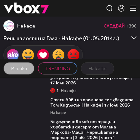
Member of
👾
На кафе
СЛЕДВАЙ
1396
Рени на гости на Гала - На кафе (01.05.2014г.)
Всички
TRENDING
На кафе
09:09
„На ръба“: Изложба с мисия | На кафе |
17 юли 2026
1
На кафе
02:58
Стаси Айви на премиера със звездата
Том Хидълсън | На кафе | 17 юли 2026
На кафе
16:02
Безглутенов хляб от трици и
хърватски десерт от Милена
Маркова-Маца | Черешката на
тортата | 3 авг. 2026 | част 1