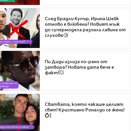
След Брадли Купър, Ирина Шейк
отново е влюбена? Новият мъж
до супермодела разпали лавина от
слухове🧐
Пи Диди излиза по-рано от
затвора? Новата дата вече е
факт!💥
Сватбата, която чакаше целият
свят! Кристиано Роналдо се жени!
💍🍾