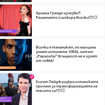
Ариана Гранде изчезва?!
Решението ѝ шокира всички!😯💥
Всички я тананикат, но малцина
знаят истината: VIRAL хитът
„Papaoutai“ всъщност не е изпят
от човек!
Елиът Пейдж разкри истинската
причина за трансформацията на
тялото си!😯💥