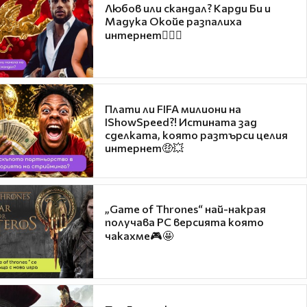
Любов или скандал? Карди Би и
Мадука Окойе разпалиха
интернет❤️‍🔥🔥
Плати ли FIFA милиони на
IShowSpeed?! Истината зад
сделката, която разтърси целия
интернет🤑💥
„Game of Thrones“ най-накрая
получава PC версията която
чакахме🎮🤩