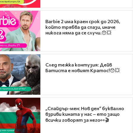
Barbie 2 има краен срок до 2026,
който трябва да спази, иначе
никога няма да се случи.😯💥
След тежка контузия: Дейв
Батиста е новият Кратос!😯💥
„Спайдър-мен: Нов ден“ буквално
взриви кината у нас – ето защо
всички говорят за него👀🎬