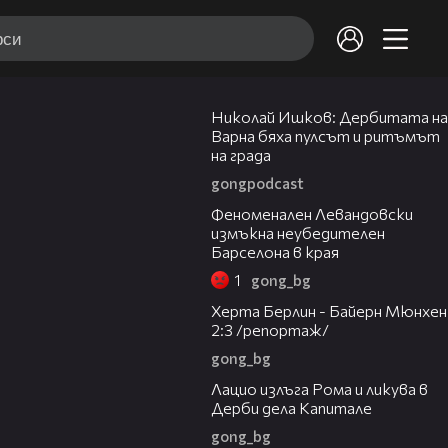
23:16
Николай Ишков: Дербитата на
Варна бяха пулсът и ритъмът
на града
gongpodcast
00:46
Феноменален Левандовски
измъкна неубедителен
Барселона в края
1
gong_bg
08:33
Херта Берлин - Байерн Мюнхен
2:3 /репортаж/
gong_bg
00:16
Лацио излъга Рома и ликува в
Дерби дела Капитале
gong_bg
01:17