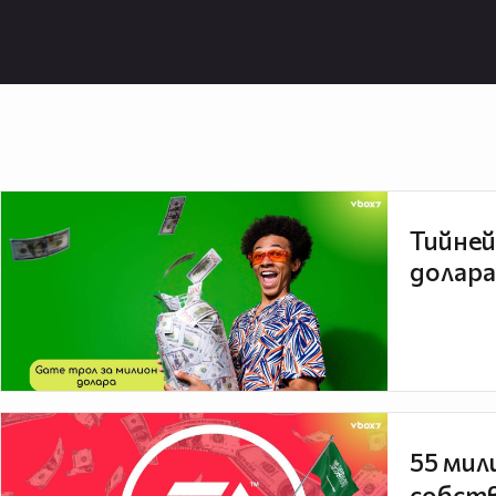
Тийней
долара
55 мил
собств