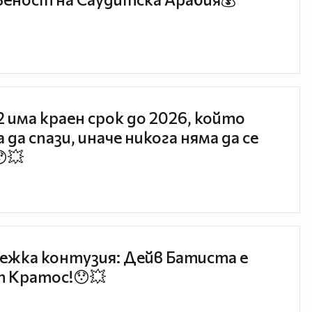
 2 има краен срок до 2026, който
 да спази, иначе никога няма да се
😯💥
ежка контузия: Дейв Батиста е
 Кратос!😯💥