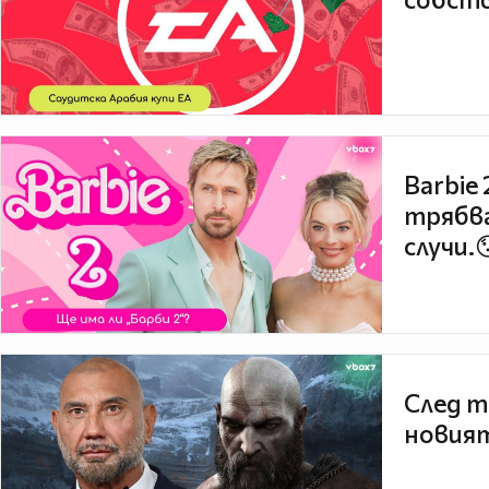
Barbie
трябва
случи.
След т
новият