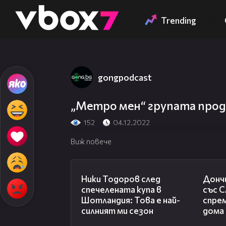
Member of
👾
Trending
gongpodcast
„Метро мен“ групата прод
152
04.12.2022
Виж повече
17:33
Ники Тодоров след
Донч
спечелената купа в
със С
Шотландия: Това е най-
спрем
силният ми сезон
дома