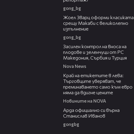
gong_bg
01:29
Жоел Зварц оформи класиката
срещу Макаби с великолепно
изпълнение
gong_bg
01:53
Засилен контрол на вноса на
плодове и зеленчуци от РС
Македония, Сърбия и Турция
Nova News
05:49
Край на етикетите в лева:
Търговците уверяват, че
преминаването само към евро
няма да вдигне цените
Новините на NOVA
00:19
Арда официално си върна
Станислав Иванов
gongbg