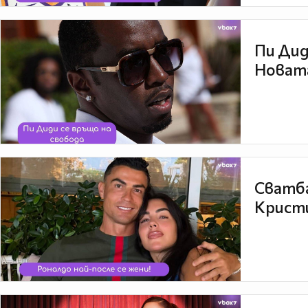
Пи Дид
Новата
Сватба
Кристи