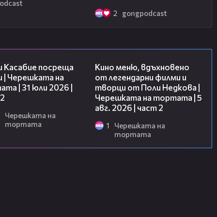
odcast
2
gongpodcast
16:45
15:31
и Касабие посреща
Кино меню, вдъхновено
 | Черешката на
от легендарни филми и
та | 31 юли 2026 |
творци от Поли Недкова |
 2
Черешката на тортата | 5
авг. 2026 | част 2
Черешката на
тортата
1
Черешката на
тортата