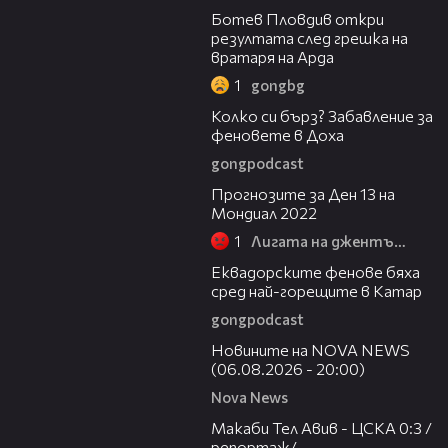
Ботев Пловдив откри
резултата след грешка на
вратаря на Арда
1
gongbg
01:06
Колко си бърз? Забавление за
феновете в Доха
gongpodcast
05:22
Прогнозите за Ден 13 на
Мондиал 2022
1
Лигата на джентълмените
01:22
Еквадорските фенове бяха
сред най-горещите в Катар
gongpodcast
23:12
Новините на NOVA NEWS
(06.08.2026 - 20:00)
Nova News
09:11
Макаби Тел Авив - ЦСКА 0:3 /
репортаж/