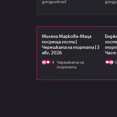
gongpodcast
gongp
20:17
Милена Маркова-Маца
Ендж
посреща гости |
гости
Черешката на тортата | 3
торта
авг. 2026
Част
4
Черешката на
5
тортата