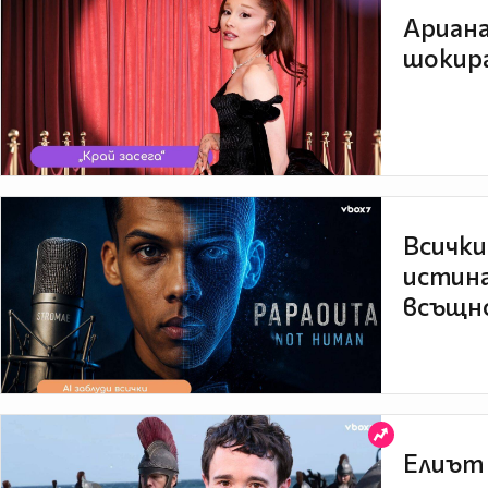
Ариана
шокира
Всички
истина
всъщно
Елиът 