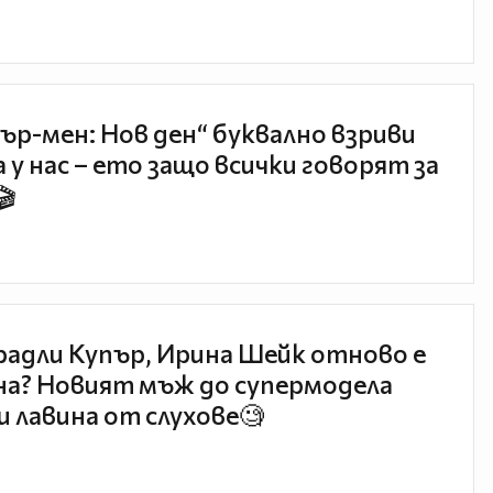
ър-мен: Нов ден“ буквално взриви
 у нас – ето защо всички говорят за
🎬
радли Купър, Ирина Шейк отново е
а? Новият мъж до супермодела
и лавина от слухове🧐