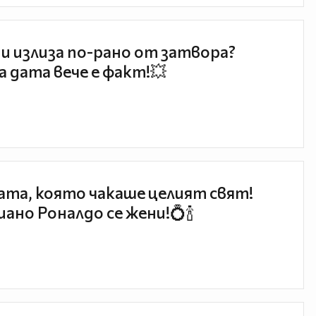
и излиза по-рано от затвора?
 дата вече е факт!💥
та, която чакаше целият свят!
ано Роналдо се жени!💍🍾