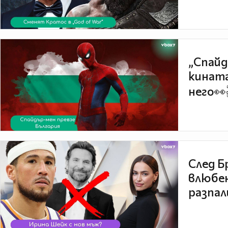
„Спайд
кината
него👀
След Б
влюбен
разпал