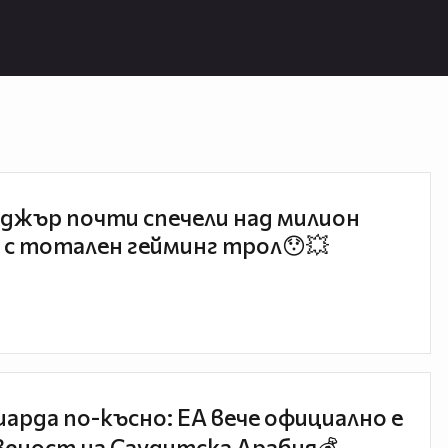
джър почти спечели над милион
 с тотален гейминг трол😯💥
иарда по-късно: EA вече официално е
еност на Саудитска Арабия💰