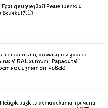
 Гранде изчезва?! Решението ѝ
 всички!😯💥
 я тананикат, но малцина знаят
та: VIRAL хитът „Papaoutai“
ст не е изпят от човек!
Пейдж разкри истинската причина