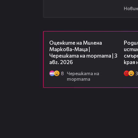
Новин
14:06
Оценките на Милена
Роди
Маркова-Маца |
исти
Черешката на тортата | 3
смърт
авг. 2026
края 
8
Черешката на
3
тортата