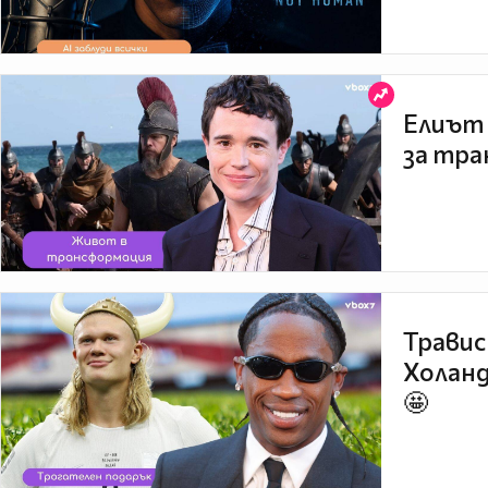
Елиът 
за тра
Травис
Холанд
🤩