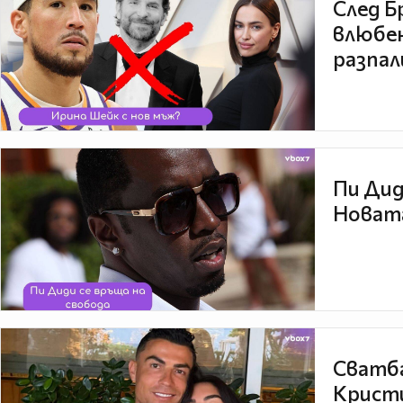
След Б
влюбен
разпал
Пи Дид
Новата
Сватба
Кристи