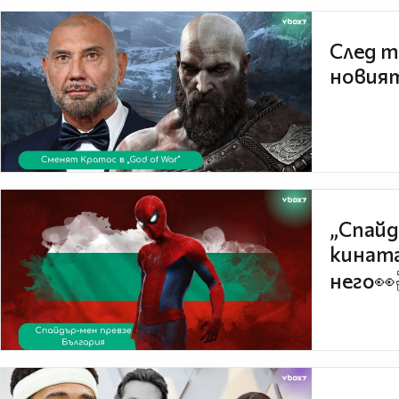
След т
новият
„Спайд
кината
него👀