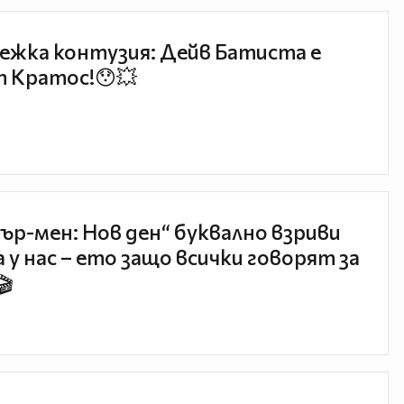
ежка контузия: Дейв Батиста е
 Кратос!😯💥
ър-мен: Нов ден“ буквално взриви
 у нас – ето защо всички говорят за
🎬