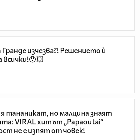
 Гранде изчезва?! Решението ѝ
 всички!😯💥
 я тананикат, но малцина знаят
та: VIRAL хитът „Papaoutai“
ст не е изпят от човек!