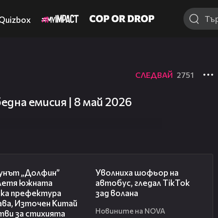
Quizbox
СЛЕДВАЙ
2751
дна емисия | 8 май 2026
02:11
00:19
унът „Долфин”
Уволниха шофьор на
летя южната
автобус, гледал TikTok
ска префектура
зад волана
ава, Източен Китай
Новините на NOVA
тви за стихията