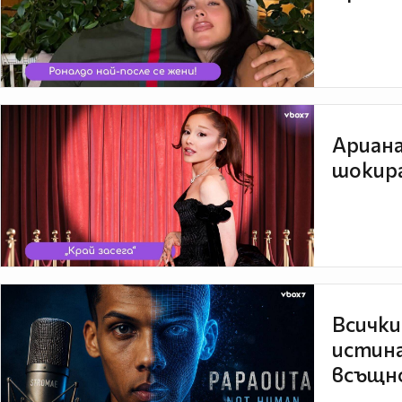
Ариана
шокира
Всички
истина
всъщно