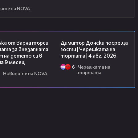
ите на NOVA
03:09
17:43
лка от Варна търси
Димитър Донски посреща
ната за внезапната
гости | Черешката на
 на детето си в
тортата | 4 авг. 2026
на 9 месец
6
Черешката на
тортата
Новините на NOVA