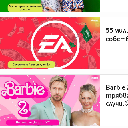
55 мил
собств
Barbie
трябва
случи.