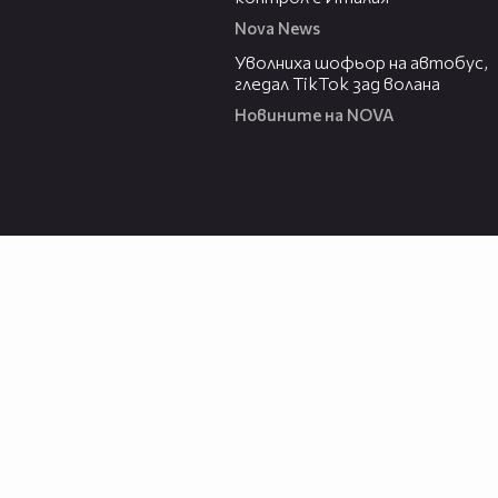
Nova News
00:19
Уволниха шофьор на автобус,
гледал TikTok зад волана
Новините на NOVA