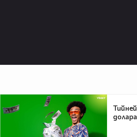
Тийней
долара