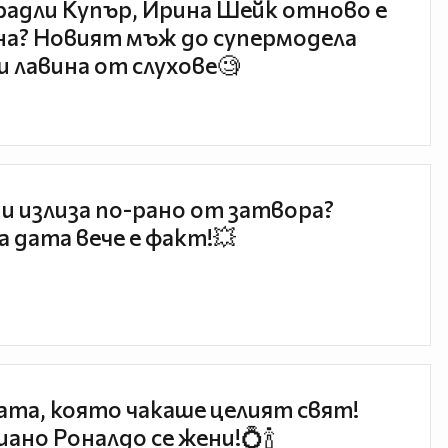
радли Купър, Ирина Шейк отново е
а? Новият мъж до супермодела
и лавина от слухове🧐
и излиза по-рано от затвора?
 дата вече е факт!💥
та, която чакаше целият свят!
ано Роналдо се жени!💍🍾