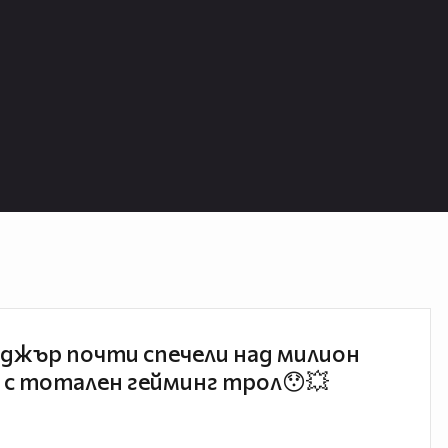
джър почти спечели над милион
 с тотален гейминг трол😯💥