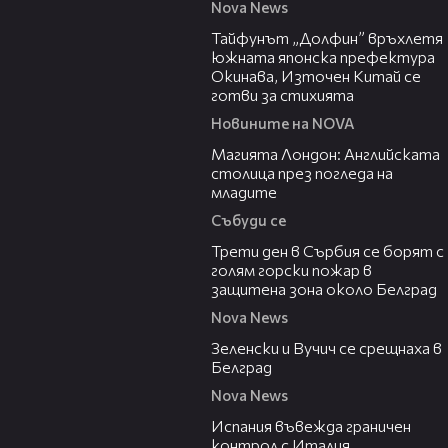
Nova News
02:11
Тайфунът „Долфин” връхлетя
южната японска префектура
Окинава, Източен Китай се
готви за стихията
Новините на NOVA
05:03
Магията Лондон: Английската
столица през погледа на
младите
Събуди се
00:36
Трети ден в Сърбия се борят с
голям горски пожар в
защитена зона около Белград
Nova News
00:43
Зеленски и Вучич се срещнаха в
Белград
Nova News
00:47
Испания въвежда граничен
контрол с Италия