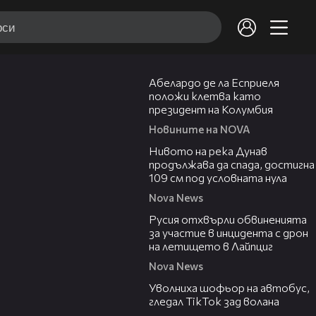
03:25
Абелардо де ла Есприеля
положи клетва като
президент на Колумбия
Новините на NOVA
00:23
Нивото на река Дунав
продължава да спада, достигна
109 см под условната нула
Nova News
00:46
Русия отхвърли обвиненията
за участие в инцидента с дрон
на летището в Лайпциг
Nova News
00:33
Уволниха шофьор на автобус,
гледал TikTok зад волана