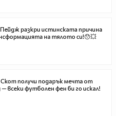
Пейдж разкри истинската причина
нсформацията на тялото си!😯💥
 Скот получи подарък мечта от
 — всеки футболен фен би го искал!