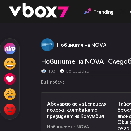
Member of
👾
Trending
Новините на NOVA
Новините на NOVA | Следобе
183
08.05.2026
Виж повече
03:25
Абелардо де ла Есприеля
Тайф
положи клетва като
връх
президент на Колумбия
япон
Окин
Новините на NOVA
се го