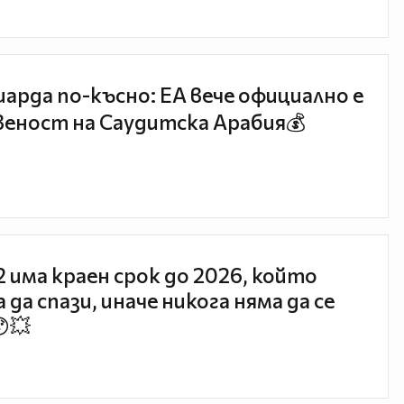
иарда по-късно: EA вече официално е
еност на Саудитска Арабия💰
 2 има краен срок до 2026, който
 да спази, иначе никога няма да се
😯💥