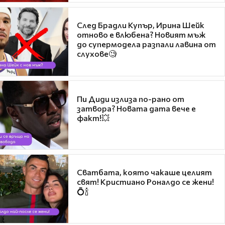
След Брадли Купър, Ирина Шейк
отново е влюбена? Новият мъж
до супермодела разпали лавина от
слухове🧐
Пи Диди излиза по-рано от
затвора? Новата дата вече е
факт!💥
Сватбата, която чакаше целият
свят! Кристиано Роналдо се жени!
💍🍾