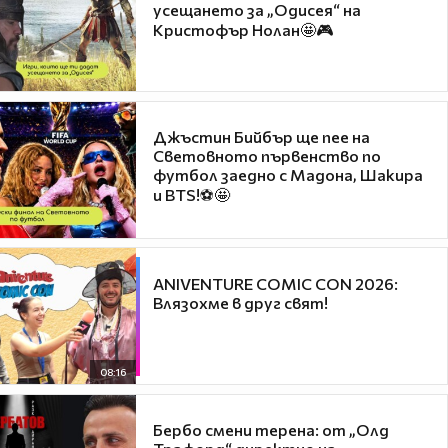
усещането за „Одисея“ на
Кристофър Нолан🤩🎮
Джъстин Бийбър ще пее на
Световното първенство по
футбол заедно с Мадона, Шакира
и BTS!⚽🤩
ANIVENTURE COMIC CON 2026:
Влязохме в друг свят!
08:16
Бербо смени терена: от „Олд