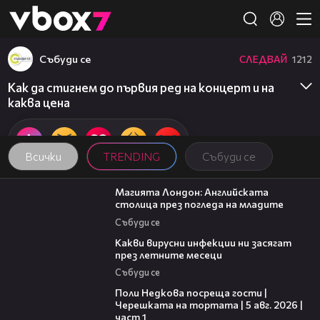
Member of
👾
Събуди се
СЛЕДВАЙ
1212
Как да стигнем до първия ред на концерт и на
каква цена
Всички
TRENDING
Събуди се
05:03
Магията Лондон: Английската
столица през погледа на младите
Събуди се
03:37
Какви вирусни инфекции ни засягат
през летните месеци
Събуди се
19:25
Поли Недкова посреща гости |
Черешката на тортата | 5 авг. 2026 |
част 1