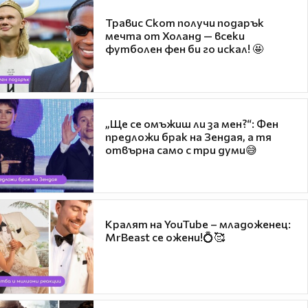
Травис Скот получи подарък
мечта от Холанд — всеки
футболен фен би го искал! 🤩
„Ще се омъжиш ли за мен?“: Фен
предложи брак на Зендая, а тя
отвърна само с три думи😅
Кралят на YouTube – младоженец:
MrBeast се ожени!💍🥰