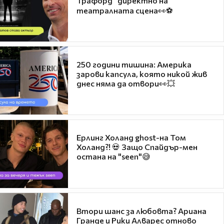
Трафорд“ директно на
театралната сцена👀⚽
250 години тишина: Америка
зарови капсула, която никой жив
днес няма да отвори👀💥
Ерлинг Холанд ghost-на Том
Холанд?! 💀 Защо Спайдър-мен
остана на "seen"😅
Втори шанс за любовта? Ариана
Гранде и Рики Алварес отново