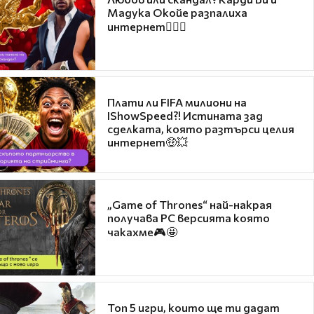
Мадука Окойе разпалиха
интернет❤️‍🔥🔥
Плати ли FIFA милиони на
IShowSpeed?! Истината зад
сделката, която разтърси целия
интернет🤑💥
„Game of Thrones“ най-накрая
получава PC версията която
чакахме🎮🤩
Топ 5 игри, които ще ти дадат