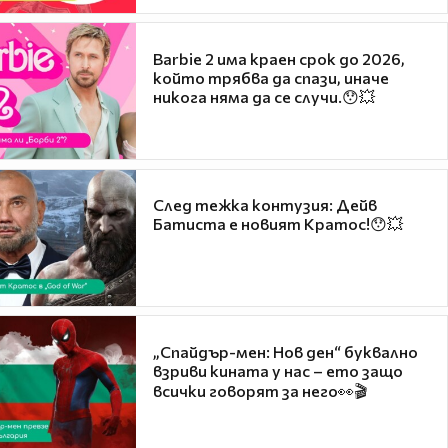
Barbie 2 има краен срок до 2026,
който трябва да спази, иначе
никога няма да се случи.😯💥
След тежка контузия: Дейв
Батиста е новият Кратос!😯💥
„Спайдър-мен: Нов ден“ буквално
взриви кината у нас – ето защо
всички говорят за него👀🎬