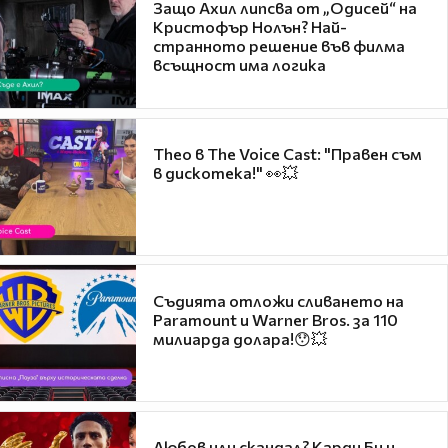
Защо Ахил липсва от „Одисей“ на
Кристофър Нолън? Най-
странното решение във филма
всъщност има логика
Theo в The Voice Cast: "Правен съм
в дискотека!" 👀💥
Съдията отложи сливането на
Paramount и Warner Bros. за 110
милиарда долара!😯💥
Любов или скандал? Карди Би и