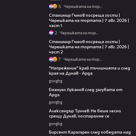
5
Черешката на тортата
16:22
Станимир Гъмов посреща гости |
Черешката на тортата | 7 авг. 2026 |
част 1
2
Черешката на тортата
12:30
Станимир Гъмов посреща гости |
Черешката на тортата | 7 авг. 2026 |
част 2
7
Черешката на тортата
00:37
"Напрежение" край тъчлинията и след
края на Дунав - Арда
gongbg
03:53
Емануел Луканов след загубата от
Арда
gongbg
02:50
Александър Тунчев: Не беше лесно
срещу Дунав, постарахме се
gongbg
02:39
Бирсент Карагарен след победата над