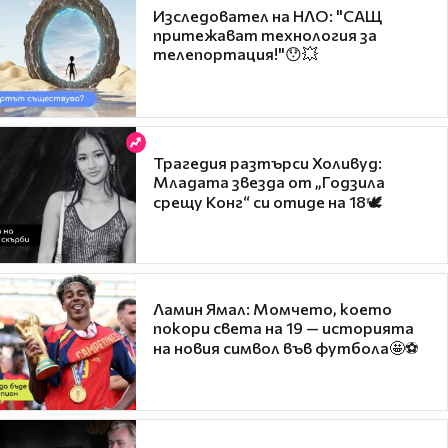
Изследовател на НЛО: "САЩ
притежават технология за
телепортация!"😯💥
Трагедия разтърси Холивуд:
Младата звезда от „Годзила
срещу Конг“ си отиде на 18🕊️
Ламин Ямал: Момчето, което
покори света на 19 — историята
на новия символ във футбола🤩⚽