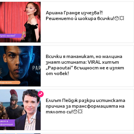
Ариана Гранде изчезва?!
Решението ѝ шокира всички!😯💥
Всички я тананикат, но малцина
знаят истината: VIRAL хитът
„Papaoutai“ всъщност не е изпят
от човек!
Елиът Пейдж разкри истинската
причина за трансформацията на
тялото си!😯💥