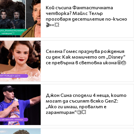
Кой съсипа Фантастичната
четворка? Майлс Телър
проговаря десетилетие по-късно
🎬👀💥
Селена Гомес празнува рождения
си ден: Как момичето от „Disney“
се превърна в световна икона🤩🎂
Джон Сина сподели 4 неща, които
могат да съсипят всяко GenZ:
„Ако ги имаш, провалът е
гарантиран“🧐💥