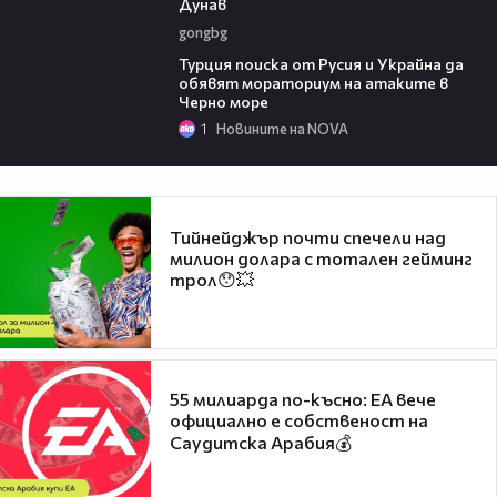
Дунав
gongbg
03:02
Турция поиска от Русия и Украйна да
обявят мораториум на атаките в
Черно море
1
Новините на NOVA
Тийнейджър почти спечели над
милион долара с тотален гейминг
трол😯💥
55 милиарда по-късно: EA вече
официално е собственост на
Саудитска Арабия💰