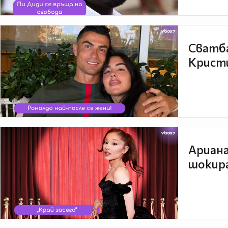
Сватба
Кристи
Ариана
шокира