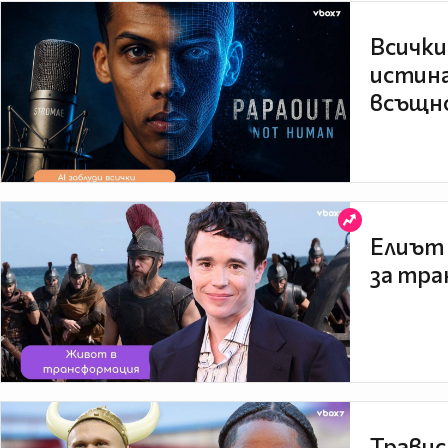
Всички
истина
всъщно
Елиът 
за тра
Травис