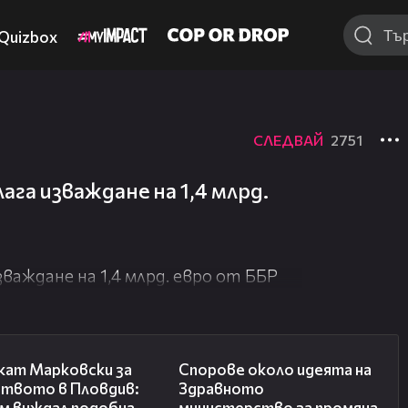
Quizbox
СЛЕДВАЙ
2751
га изваждане на 1,4 млрд.
аждане на 1,4 млрд. евро от ББР
01:06
00:50
кат Марковски за
Спорове около идеята на
ството в Пловдив:
Здравното
ъм виждал подобна
министерство за промяна