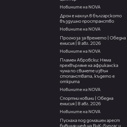
Новините на NOVA
07:30
Дрон е нахлул в българското
въздушно пространство
Новините на NOVA
02:03
Прогноза за времето | Обедна
емисия | 8 авг. 2026
Новините на NOVA
01:19
Пламен Абровски: Няма
прехвърляне на африканска
чума по свинете извън
стопанствата, където е
открита
Новините на NOVA
03:31
Спортни новини | Обедна
емисия | 8 aвг. 2026
Новините на NOVA
00:34
Пуснаха под домашен арест
бившия шеф на ВиК-Бургас и