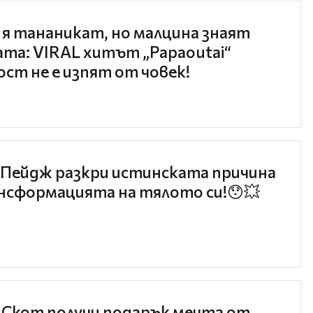
 я тананикат, но малцина знаят
та: VIRAL хитът „Papaoutai“
ст не е изпят от човек!
Пейдж разкри истинската причина
нсформацията на тялото си!😯💥
 Скот получи подарък мечта от