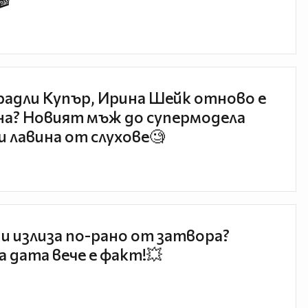
🎬
радли Купър, Ирина Шейк отново е
а? Новият мъж до супермодела
и лавина от слухове🧐
и излиза по-рано от затвора?
 дата вече е факт!💥