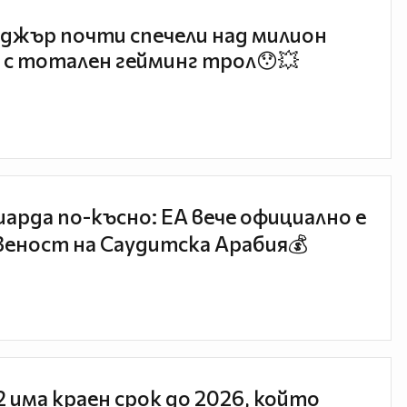
джър почти спечели над милион
 с тотален гейминг трол😯💥
иарда по-късно: EA вече официално е
еност на Саудитска Арабия💰
 2 има краен срок до 2026, който