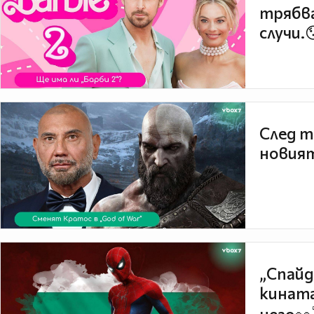
трябва
случи.
След т
новият
„Спайд
кината