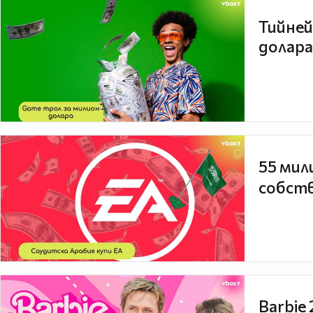
Тийней
долара
55 мил
собств
Barbie