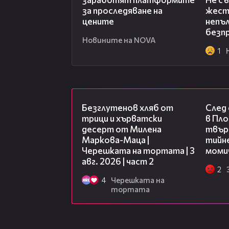
за проследяване на
жест
цените
непъл
безп
Новините на NOVA
1
15:35
Безглутенов хляб от
След
трици и хърватски
в Пло
десерт от Милена
твърд
Маркова-Маца |
тийне
Черешката на тортата | 3
моми
авг. 2026 | част 2
2
4
Черешката на
тортата