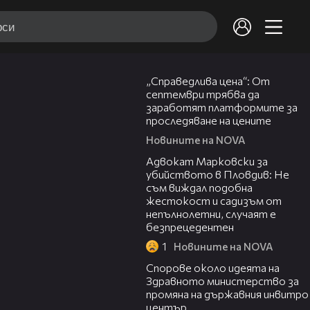
03:12
„Справедлива цена“: От
септември трябва да
заработят платформите за
проследяване на цените
Новините на NOVA
01:06
Адвокат Марковски за
убийството в Пловдив: Не
съм виждал подобна
жестокост и садизъм от
непълнолетни, случаят е
безпрецедентен
1
Новините на NOVA
00:50
Спорове около идеята на
Здравното министерство за
промяна на държавния инвитро
център