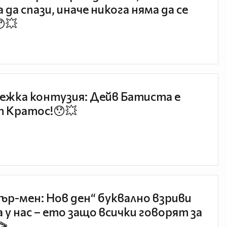
 да спази, иначе никога няма да се
😯💥
ежка контузия: Дейв Батиста е
 Кратос!😯💥
ър-мен: Нов ден“ буквално взриви
 у нас – ето защо всички говорят за