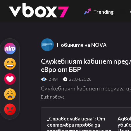
Member of
👾
Trending
Новините на NOVA
Служебният кабинет предла
евро от ББР
2 491
22.04.2026
Служебният кабинет предлага изв
Виж повече
03:12
„Справедлива цена“: От
Адво
септември трябва да
убий
заработят платформите
Не с