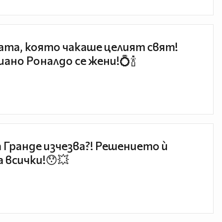
та, която чакаше целият свят!
ано Роналдо се жени!💍🍾
 Гранде изчезва?! Решението ѝ
 всички!😯💥