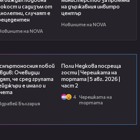
окост и садизъм от
на държавния инвитро
нолетни, случаят е
център
рецедентен
Новините на NOVA
Новините на NOVA
09:32
13:03
 смъртоносния побой
Поли Недкова посреща
вдив: Очевидци
гости | Черешката на
ят, че сред групата
тортата | 5 авг. 2026 |
йджъри е имало и
част 2
чета
4
Черешката на
тортата
Здравей България