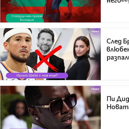
него👀
След Б
влюбен
разпал
Пи Дид
Новата