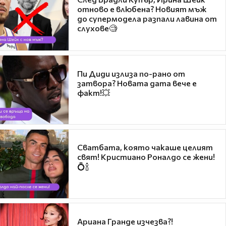
отново е влюбена? Новият мъж
до супермодела разпали лавина от
слухове🧐
Пи Диди излиза по-рано от
затвора? Новата дата вече е
факт!💥
Сватбата, която чакаше целият
свят! Кристиано Роналдо се жени!
💍🍾
Ариана Гранде изчезва?!