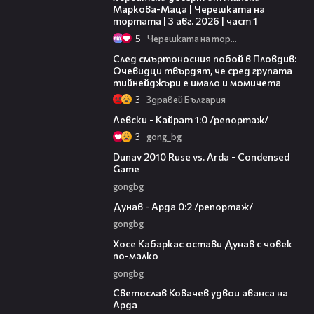
Маркова-Маца | Черешката на
тортата | 3 авг. 2026 | част 1
5
Черешката на тортата
09:32
След смъртоносния побой в Пловдив:
Очевидци твърдят, че сред групата
тийнейджъри е имало и момичета
3
Здравей България
05:57
Левски - Кайрат 1:0 /репортаж/
3
gong_bg
20:01
Dunav 2010 Ruse vs. Arda - Condensed
Game
gongbg
06:10
Дунав - Арда 0:2 /репортаж/
gongbg
00:31
Хосе Кабаркас остави Дунав с човек
по-малко
gongbg
01:07
Светослав Ковачев удвои аванса на
Арда