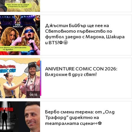
Джъстин Бийбър ще пее на
Световното първенство по
футбол заедно с Мадона, Шакира
и BTS!⚽🤩
ANIVENTURE COMIC CON 2026:
Влязохме в друг свят!
08:16
Бербо смени терена: от „Олд
Трафорд“ директно на
театралната сцена👀⚽