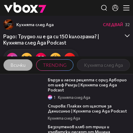
Member of
👾
Кухнята след Ада
СЛЕДВАЙ
32
Радо: Трудно ли е да си 150 килограма? |
Кухнята след Ада Podcast
Всички
TRENDING
Кухнята след Ада
18:45
Бърза и лесна рецепта с ориз Арборио
от шеф Ремзи | Кухнята след Ада
Podcast
1
Кухнята след Ада
37:44
Спирова: Плаках от щастие за
Денисиньо | Кухнята след Ада Podcast
Кухнята след Ада
16:02
Безглутенов хляб от трици и
хърватски десерт от Милена