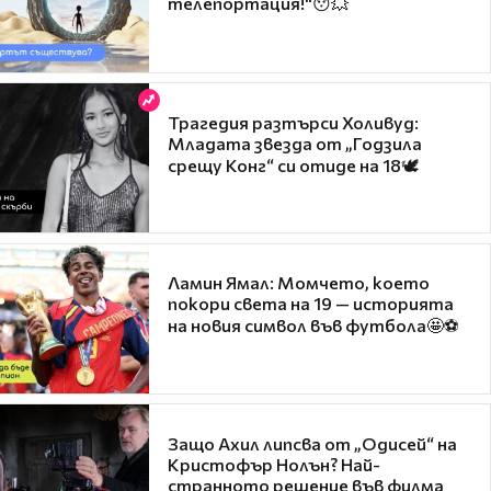
телепортация!"😯💥
Трагедия разтърси Холивуд:
Младата звезда от „Годзила
срещу Конг“ си отиде на 18🕊️
Ламин Ямал: Момчето, което
покори света на 19 — историята
на новия символ във футбола🤩⚽
Защо Ахил липсва от „Одисей“ на
Кристофър Нолън? Най-
странното решение във филма