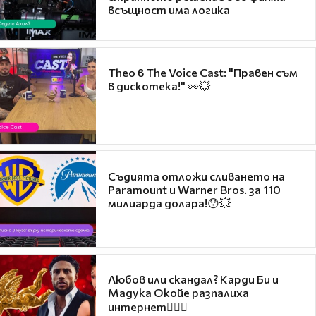
всъщност има логика
Theo в The Voice Cast: "Правен съм
в дискотека!" 👀💥
Съдията отложи сливането на
Paramount и Warner Bros. за 110
милиарда долара!😯💥
Любов или скандал? Карди Би и
Мадука Окойе разпалиха
интернет❤️‍🔥🔥