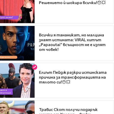
Решението ѝ шокира всички!😯💥
Всички я тананикат, но малцина
знаят истината: VIRAL хитът
„Papaoutai“ всъщност не е изпят
от човек!
Елиът Пейдж разкри истинската
причина за трансформацията на
тялото си!😯💥
Травис Скот получи подарък