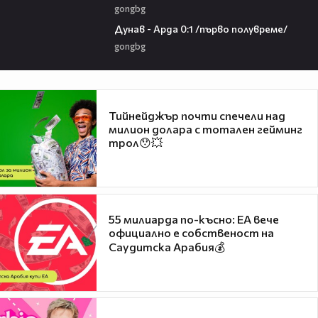
gongbg
03:00
Дунав - Арда 0:1 /първо полувреме/
gongbg
Тийнейджър почти спечели над
милион долара с тотален гейминг
трол😯💥
55 милиарда по-късно: EA вече
официално е собственост на
Саудитска Арабия💰