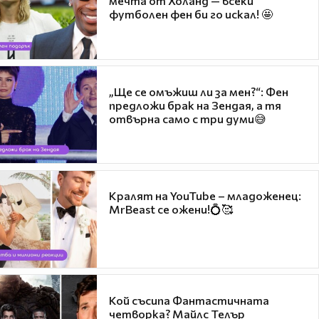
мечта от Холанд — всеки
футболен фен би го искал! 🤩
„Ще се омъжиш ли за мен?“: Фен
предложи брак на Зендая, а тя
отвърна само с три думи😅
Кралят на YouTube – младоженец:
MrBeast се ожени!💍🥰
Кой съсипа Фантастичната
четворка? Майлс Телър