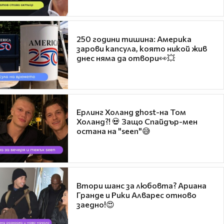
250 години тишина: Америка
зарови капсула, която никой жив
днес няма да отвори👀💥
Ерлинг Холанд ghost-на Том
Холанд?! 💀 Защо Спайдър-мен
остана на "seen"😅
Втори шанс за любовта? Ариана
Гранде и Рики Алварес отново
заедно!😍