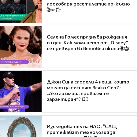
проговаря десетилетие по-късно
🎬👀💥
Селена Гомес празнува рождения
си ден: Как момичето от „Disney“
се превърна в световна икона🤩🎂
Джон Сина сподели 4 неща, които
могат да съсипят всяко GenZ:
„Ако ги имаш, провалът е
гарантиран“🧐💥
Изследовател на НЛО: "САЩ
притежават технология за