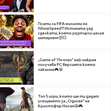
Плати ли FIFA милиони на
IShowSpeed?! Истината зад
сделката, която разтърси целия
интернет🤑💥
„Game of Thrones“ най-накрая
получава PC версията която
чакахме🎮🤩
Топ 5 игри, които ще ти дадат
усещането за „Одисея“ на
Кристофър Нолан🤩🎮