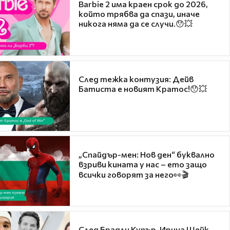
Barbie 2 има краен срок до 2026,
който трябва да спази, иначе
никога няма да се случи.😯💥
След тежка контузия: Дейв
Батиста е новият Кратос!😯💥
„Спайдър-мен: Нов ден“ буквално
взриви кината у нас – ето защо
всички говорят за него👀🎬
След Брадли Купър, Ирина Шейк