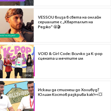
VESSOU влиза в света на онлайн
сериалите с „Кварталът на
Реджо“ 🤩🎬
VOID & Girl Code: Всичко за K-pop
сцената и мечтите им
07:50
Искаш да стигнеш до Холивуд?
Юлиан Костов разкрива как!👀💥