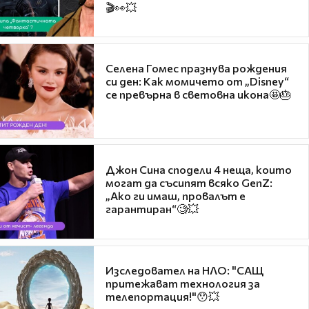
🎬👀💥
Селена Гомес празнува рождения
си ден: Как момичето от „Disney“
се превърна в световна икона🤩🎂
Джон Сина сподели 4 неща, които
могат да съсипят всяко GenZ:
„Ако ги имаш, провалът е
гарантиран“🧐💥
Изследовател на НЛО: "САЩ
притежават технология за
телепортация!"😯💥