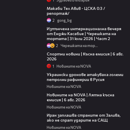
09:11
Макаби Тел Авив - ЦСКА 0:3 /
репортаж/
2
gong_bg
18:08
Изтънчена интернационална вечеря
от Енджи Касабие | Черешката на
тортата | 31 юли 2026 | Част 2
2
Черешката на тортата
04:51
Спортни новини | Късна емисия | 6 авг.
2026
1
Новините на NOVA
00:41
Украински дронове атакуваха големи
петролни рафинерии в Русия
Новините на NOVA
20:26
Новините на NOVA | Лятна късна
емисия | 6 авг. 2026
Новините на NOVA
00:41
Иран заплашва страните от Залива,
ако не спрат ударите на САЩ
Новините на NOVA
22:43