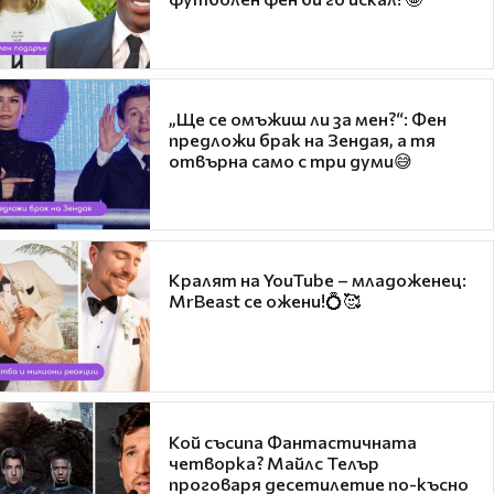
„Ще се омъжиш ли за мен?“: Фен
предложи брак на Зендая, а тя
отвърна само с три думи😅
Кралят на YouTube – младоженец:
MrBeast се ожени!💍🥰
Кой съсипа Фантастичната
четворка? Майлс Телър
проговаря десетилетие по-късно