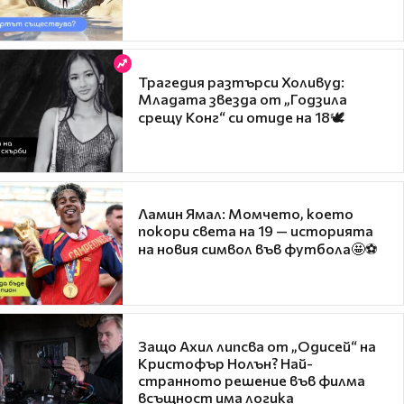
Трагедия разтърси Холивуд:
Младата звезда от „Годзила
срещу Конг“ си отиде на 18🕊️
Ламин Ямал: Момчето, което
покори света на 19 — историята
на новия символ във футбола🤩⚽
Защо Ахил липсва от „Одисей“ на
Кристофър Нолън? Най-
странното решение във филма
всъщност има логика