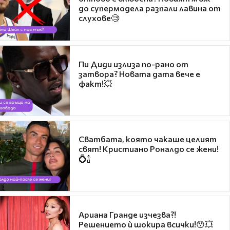
до супермодела разпали лавина от
слухове🧐
Пи Диди излиза по-рано от
затвора? Новата дата вече е
факт!💥
Сватбата, която чакаше целият
свят! Кристиано Роналдо се жени!
💍🍾
Ариана Гранде изчезва?!
Решението ѝ шокира всички!😯💥