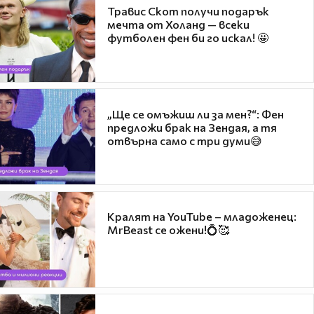
Травис Скот получи подарък
мечта от Холанд — всеки
футболен фен би го искал! 🤩
„Ще се омъжиш ли за мен?“: Фен
предложи брак на Зендая, а тя
отвърна само с три думи😅
Кралят на YouTube – младоженец:
MrBeast се ожени!💍🥰