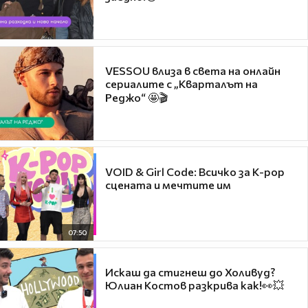
VESSOU влиза в света на онлайн
сериалите с „Кварталът на
Реджо“ 🤩🎬
VOID & Girl Code: Всичко за K-pop
сцената и мечтите им
07:50
Искаш да стигнеш до Холивуд?
Юлиан Костов разкрива как!👀💥