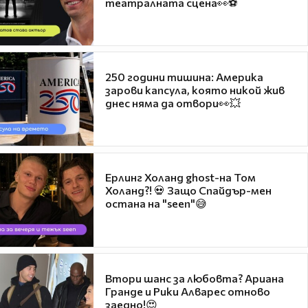
театралната сцена👀⚽
250 години тишина: Америка
зарови капсула, която никой жив
днес няма да отвори👀💥
Ерлинг Холанд ghost-на Том
Холанд?! 💀 Защо Спайдър-мен
остана на "seen"😅
Втори шанс за любовта? Ариана
Гранде и Рики Алварес отново
заедно!😍