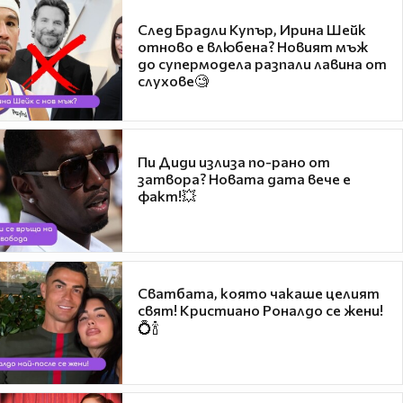
След Брадли Купър, Ирина Шейк
отново е влюбена? Новият мъж
до супермодела разпали лавина от
слухове🧐
Пи Диди излиза по-рано от
затвора? Новата дата вече е
факт!💥
Сватбата, която чакаше целият
свят! Кристиано Роналдо се жени!
💍🍾