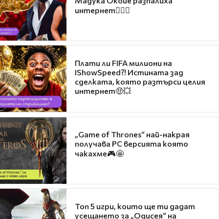
Мадука Окойе разпалиха
интернет❤️‍🔥🔥
Плати ли FIFA милиони на
IShowSpeed?! Истината зад
сделката, която разтърси целия
интернет🤑💥
„Game of Thrones“ най-накрая
получава PC версията която
чакахме🎮🤩
Топ 5 игри, които ще ти дадат
усещането за „Одисея“ на