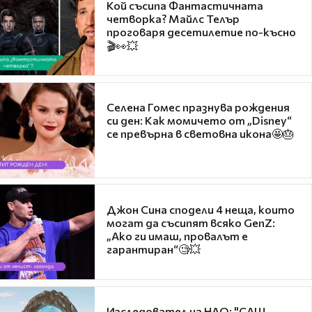
Кой съсипа Фантастичната
четворка? Майлс Телър
проговаря десетилетие по-късно
🎬👀💥
Селена Гомес празнува рождения
си ден: Как момичето от „Disney“
се превърна в световна икона🤩🎂
Джон Сина сподели 4 неща, които
могат да съсипят всяко GenZ:
„Ако ги имаш, провалът е
гарантиран“🧐💥
Изследовател на НЛО: "САЩ