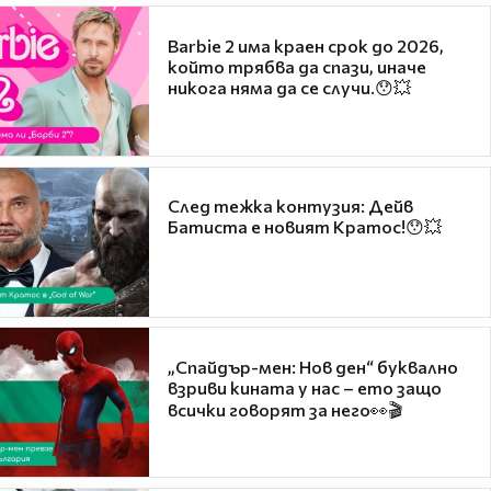
Barbie 2 има краен срок до 2026,
който трябва да спази, иначе
никога няма да се случи.😯💥
След тежка контузия: Дейв
Батиста е новият Кратос!😯💥
„Спайдър-мен: Нов ден“ буквално
взриви кината у нас – ето защо
всички говорят за него👀🎬