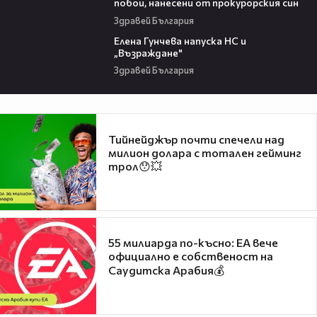
побои, нанесени от прокурорския син
Здравей България
11:33
Eлена Гунчева напуска НС и
„Възраждане"
Здравей България
Тийнейджър почти спечели над
милион долара с тотален гейминг
трол😯💥
55 милиарда по-късно: EA вече
официално е собственост на
Саудитска Арабия💰