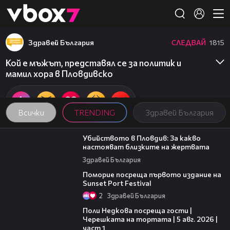
Member of
👾
Здравей България
СЛЕДВАЙ
1815
Кой е мъжът, представял се за политик и
мамил хора в Пловдивско
Всички
TRENDING
Здравей България
11:38
Убийството в Пловдив: За какво
настояват близките на жертвата
Здравей България
05:54
Поморие посреща първото издание на
Sunset Port Festival
2
Здравей България
19:25
Поли Недкова посреща гости |
Черешката на тортата | 5 авг. 2026 |
част 1