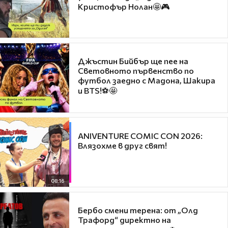
Кристофър Нолан🤩🎮
Джъстин Бийбър ще пее на
Световното първенство по
футбол заедно с Мадона, Шакира
и BTS!⚽🤩
ANIVENTURE COMIC CON 2026:
Влязохме в друг свят!
08:16
Бербо смени терена: от „Олд
Трафорд“ директно на