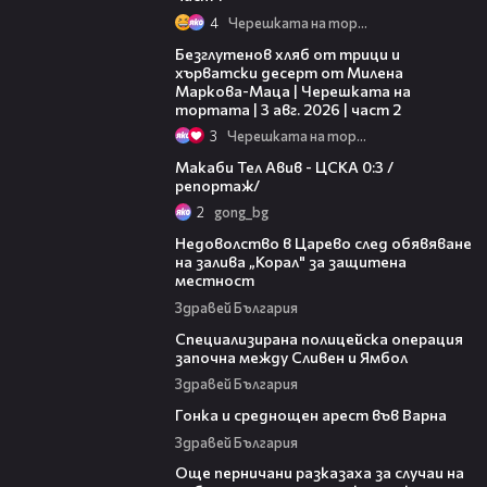
4
Черешката на тортата
15:35
Безглутенов хляб от трици и
хърватски десерт от Милена
Маркова-Маца | Черешката на
тортата | 3 авг. 2026 | част 2
3
Черешката на тортата
09:11
Макаби Тел Авив - ЦСКА 0:3 /
репортаж/
2
gong_bg
07:00
Недоволство в Царево след обявяване
на залива „Корал" за защитена
местност
Здравей България
07:05
Специализирана полицейска операция
започна между Сливен и Ямбол
Здравей България
04:14
Гонка и среднощен арест във Варна
Здравей България
17:13
Още перничани разказаха за случаи на