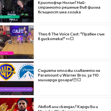
Кристофър Нолън? Най-
странното решение във филма
всъщност има логика
Theo в The Voice Cast: "Правен съм
в дискотека!" 👀💥
Съдията отложи сливането на
Paramount и Warner Bros. за 110
милиарда долара!😯💥
Любов или скандал? Карди Би и