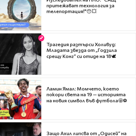
притежават технология за
телепортация!"😯💥
Трагедия разтърси Холивуд:
Младата звезда от „Годзила
срещу Конг“ си отиде на 18🕊️
Ламин Ямал: Момчето, което
покори света на 19 — историята
на новия символ във футбола🤩⚽
Защо Ахил липсва от „Одисей“ на