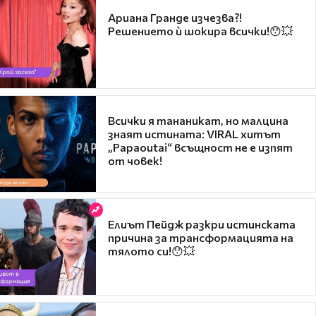
Ариана Гранде изчезва?!
Решението ѝ шокира всички!😯💥
Всички я тананикат, но малцина
знаят истината: VIRAL хитът
„Papaoutai“ всъщност не е изпят
от човек!
Елиът Пейдж разкри истинската
причина за трансформацията на
тялото си!😯💥