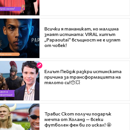
Всички я тананикат, но малцина
знаят истината: VIRAL хитът
„Papaoutai“ всъщност не е изпят
от човек!
Елиът Пейдж разкри истинската
причина за трансформацията на
тялото си!😯💥
Травис Скот получи подарък
мечта от Холанд — всеки
футболен фен би го искал! 🤩