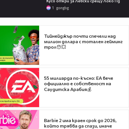
Кусо откри за Левски срещу Локо Пд
1
gongbg
Тийнейджър почти спечели над
милион долара с тотален гейминг
трол😯💥
55 милиарда по-късно: EA вече
официално е собственост на
Саудитска Арабия💰
Barbie 2 има краен срок до 2026,
който трябва да спази, иначе