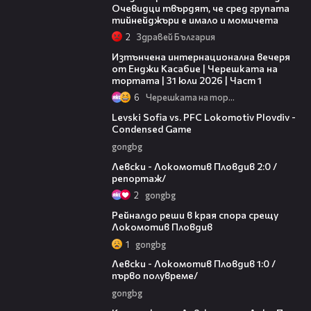
Очевидци твърдят, че сред групата
тийнейджъри е имало и момичета
2
Здравей България
18:07
Изтънчена интернационална вечеря
от Енджи Касабие | Черешката на
тортата | 31 юли 2026 | Част 1
6
Черешката на тортата
20:09
Levski Sofia vs. PFC Lokomotiv Plovdiv -
Condensed Game
gongbg
06:10
Левски - Локомотив Пловдив 2:0 /
репортаж/
2
gongbg
01:14
Рейналдо реши в края спора срещу
Локомотив Пловдив
1
gongbg
02:57
Левски - Локомотив Пловдив 1:0 /
първо полувреме/
gongbg
01:07