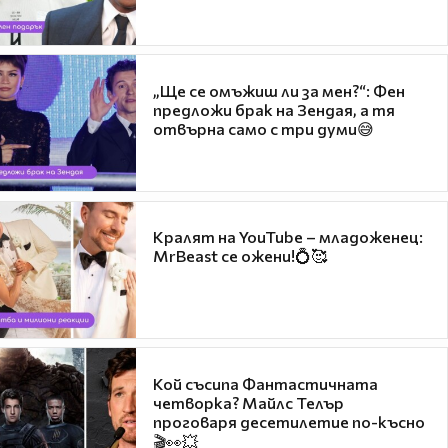
„Ще се омъжиш ли за мен?“: Фен
предложи брак на Зендая, а тя
отвърна само с три думи😅
Кралят на YouTube – младоженец:
MrBeast се ожени!💍🥰
Кой съсипа Фантастичната
четворка? Майлс Телър
проговаря десетилетие по-късно
🎬👀💥