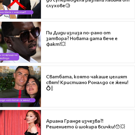
слухове🧐
Пи Диди излиза по-рано от
затвора? Новата дата вече е
факт!💥
Сватбата, която чакаше целият
свят! Кристиано Роналдо се жени!
💍🍾
Ариана Гранде изчезва?!
Решението ѝ шокира всички!😯💥