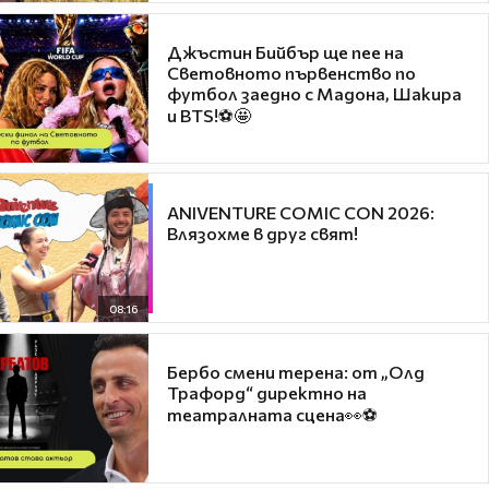
Джъстин Бийбър ще пее на
Световното първенство по
футбол заедно с Мадона, Шакира
и BTS!⚽🤩
ANIVENTURE COMIC CON 2026:
Влязохме в друг свят!
08:16
Бербо смени терена: от „Олд
Трафорд“ директно на
театралната сцена👀⚽