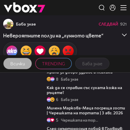
Member of
👾
Баба знае
СЛЕДВАЙ
921
Невероятните ползи на „лунното цвете“
Всички
TRENDING
Баба знае
01:27
Храни за добро здраве и психика
8
Баба знае
01:34
Как да се справим със сухата кожа на
ръцете?
6
Баба знае
20:17
Милена Маркова-Маца посреща гости
| Черешката на тортата | 3 авг. 2026
5
Черешката на тортата
09:32
След смъртоносния побой в Пловдив: