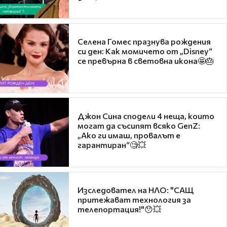
Селена Гомес празнува рождения
си ден: Как момичето от „Disney“
се превърна в световна икона🤩🎂
Джон Сина сподели 4 неща, които
могат да съсипят всяко GenZ:
„Ако ги имаш, провалът е
гарантиран“🧐💥
Изследовател на НЛО: "САЩ
притежават технология за
телепортация!"😯💥