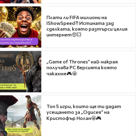
Плати ли FIFA милиони на
IShowSpeed?! Истината зад
сделката, която разтърси целия
интернет🤑💥
„Game of Thrones“ най-накрая
получава PC версията която
чакахме🎮🤩
Топ 5 игри, които ще ти дадат
усещането за „Одисея“ на
Кристофър Нолан🤩🎮