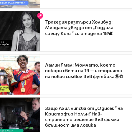
Трагедия разтърси Холивуд:
Младата звезда от „Годзила
срещу Конг“ си отиде на 18🕊️
Ламин Ямал: Момчето, което
покори света на 19 — историята
на новия символ във футбола🤩⚽
Защо Ахил липсва от „Одисей“ на
Кристофър Нолън? Най-
странното решение във филма
всъщност има логика