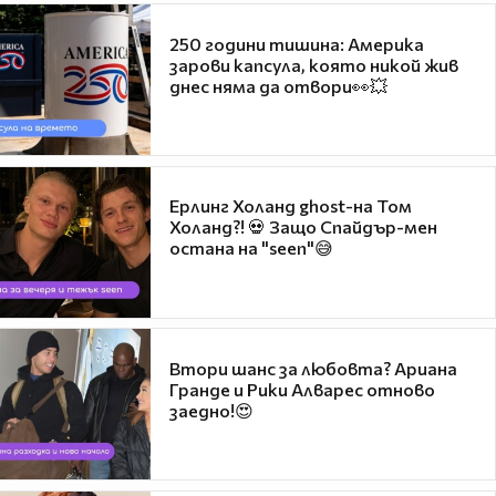
250 години тишина: Америка
зарови капсула, която никой жив
днес няма да отвори👀💥
Ерлинг Холанд ghost-на Том
Холанд?! 💀 Защо Спайдър-мен
остана на "seen"😅
Втори шанс за любовта? Ариана
Гранде и Рики Алварес отново
заедно!😍