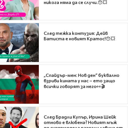
никога няма да се случи.😯💥
След тежка контузия: Дейв
Батиста е новият Кратос!😯💥
„Спайдър-мен: Нов ден“ буквално
взриви кината у нас – ето защо
всички говорят за него👀🎬
След Брадли Купър, Ирина Шейк
отново е влюбена? Новият мъж
до супермодела разпали лавина от