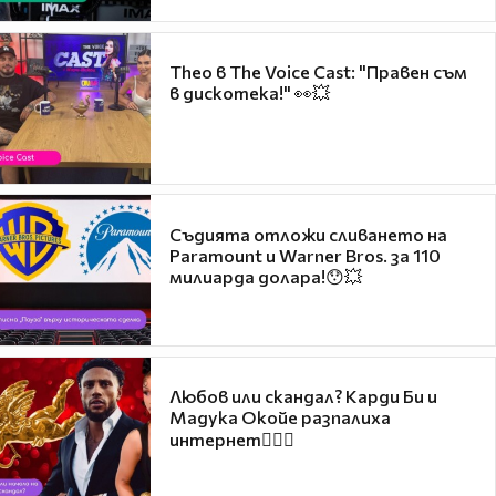
Theo в The Voice Cast: "Правен съм
в дискотека!" 👀💥
Съдията отложи сливането на
Paramount и Warner Bros. за 110
милиарда долара!😯💥
Любов или скандал? Карди Би и
Мадука Окойе разпалиха
интернет❤️‍🔥🔥