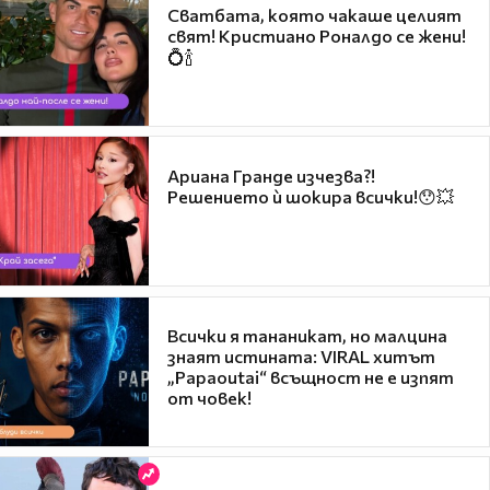
Сватбата, която чакаше целият
свят! Кристиано Роналдо се жени!
💍🍾
Ариана Гранде изчезва?!
Решението ѝ шокира всички!😯💥
Всички я тананикат, но малцина
знаят истината: VIRAL хитът
„Papaoutai“ всъщност не е изпят
от човек!