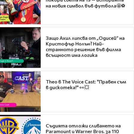
на новия символ във футбола🤩⚽
Защо Ахил липсва от „Одисей“ на
Кристофър Нолън? Най-
странното решение във филма
всъщност има логика
Theo в The Voice Cast: "Правен съм
в дискотека!" 👀💥
Съдията отложи сливането на
Paramount и Warner Bros. за 110