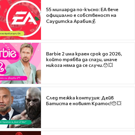
55 милиарда по-късно: EA вече
официално е собственост на
Саудитска Арабия💰
Barbie 2 има краен срок до 2026,
който трябва да спази, иначе
никога няма да се случи.😯💥
След тежка контузия: Дейв
Батиста е новият Кратос!😯💥