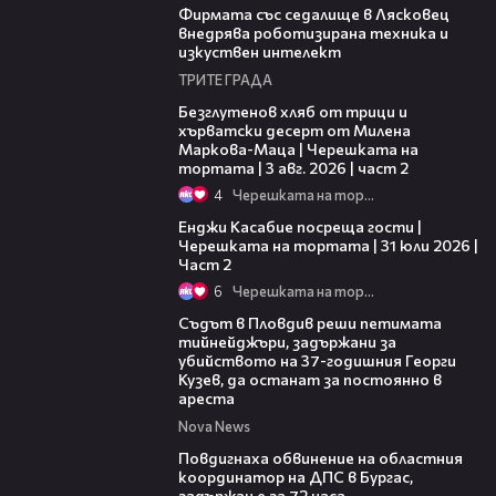
Фирмата със седалище в Лясковец
внедрява роботизирана техника и
изкуствен интелект
ТРИТЕ ГРАДА
15:35
Безглутенов хляб от трици и
хърватски десерт от Милена
Маркова-Маца | Черешката на
тортата | 3 авг. 2026 | част 2
4
Черешката на тортата
16:45
Енджи Касабие посреща гости |
Черешката на тортата | 31 юли 2026 |
Част 2
6
Черешката на тортата
01:34
Съдът в Пловдив реши петимата
тийнейджъри, задържани за
убийството на 37-годишния Георги
Кузев, да останат за постоянно в
ареста
Nova News
05:05
Повдигнаха обвинение на областния
координатор на ДПС в Бургас,
задържан е за 72 часа