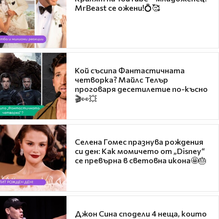
MrBeast се ожени!💍🥰
Кой съсипа Фантастичната
четворка? Майлс Телър
проговаря десетилетие по-късно
🎬👀💥
Селена Гомес празнува рождения
си ден: Как момичето от „Disney“
се превърна в световна икона🤩🎂
Джон Сина сподели 4 неща, които