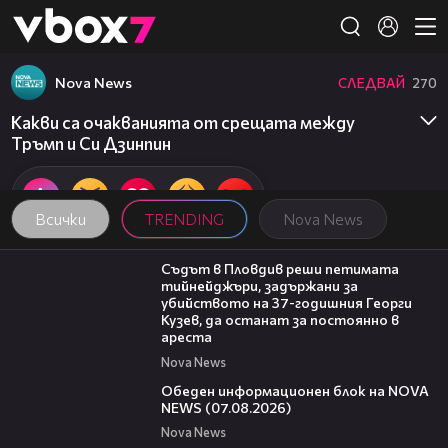
Member of
👾
Nova News
СЛЕДВАЙ
270
Какви са очакванията от срещата между
Тръмп и Си Дзинпин
Всички
TRENDING
Nova News
01:34
Съдът в Пловдив реши петимата
тийнейджъри, задържани за
убийството на 37-годишния Георги
Кузев, да останат за постоянно в
ареста
Nova News
01:10:25
Обеден информационен блок на NOVA
NEWS (07.08.2026)
Nova News
00:06