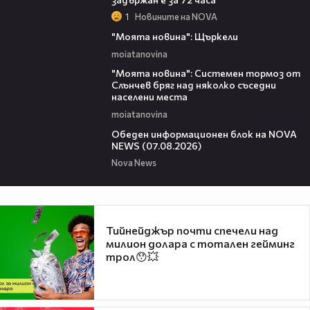
1
Новините на NOVA
00:29
"Моята новина": Щъркели
moiatanovina
00:16
"Моята новина": Системен тормоз от
Слънчев бряг над няколко съседни
населени места
moiatanovina
01:10:25
Обеден информационен блок на NOVA
NEWS (07.08.2026)
Nova News
Тийнейджър почти спечели над
милион долара с тотален гейминг
трол😯💥