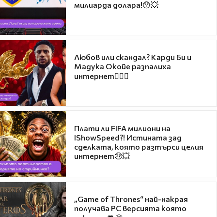
милиарда долара!😯💥
Любов или скандал? Карди Би и
Мадука Окойе разпалиха
интернет❤️‍🔥🔥
Плати ли FIFA милиони на
IShowSpeed?! Истината зад
сделката, която разтърси целия
интернет🤑💥
„Game of Thrones“ най-накрая
получава PC версията която