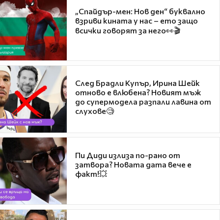
„Спайдър-мен: Нов ден“ буквално
взриви кината у нас – ето защо
всички говорят за него👀🎬
След Брадли Купър, Ирина Шейк
отново е влюбена? Новият мъж
до супермодела разпали лавина от
слухове🧐
Пи Диди излиза по-рано от
затвора? Новата дата вече е
факт!💥