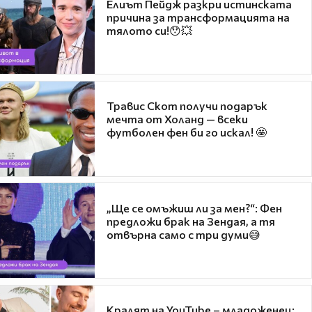
Елиът Пейдж разкри истинската
причина за трансформацията на
тялото си!😯💥
Травис Скот получи подарък
мечта от Холанд — всеки
футболен фен би го искал! 🤩
„Ще се омъжиш ли за мен?“: Фен
предложи брак на Зендая, а тя
отвърна само с три думи😅
Кралят на YouTube – младоженец: