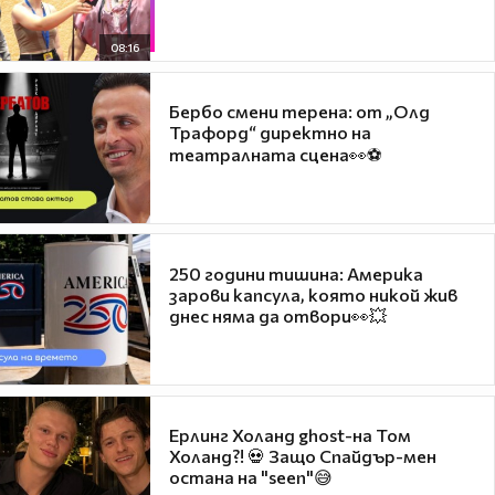
08:16
Бербо смени терена: от „Олд
Трафорд“ директно на
театралната сцена👀⚽
250 години тишина: Америка
зарови капсула, която никой жив
днес няма да отвори👀💥
Ерлинг Холанд ghost-на Том
Холанд?! 💀 Защо Спайдър-мен
остана на "seen"😅