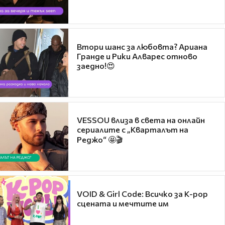
Втори шанс за любовта? Ариана
Гранде и Рики Алварес отново
заедно!😍
VESSOU влиза в света на онлайн
сериалите с „Кварталът на
Реджо“ 🤩🎬
VOID & Girl Code: Всичко за K-pop
сцената и мечтите им