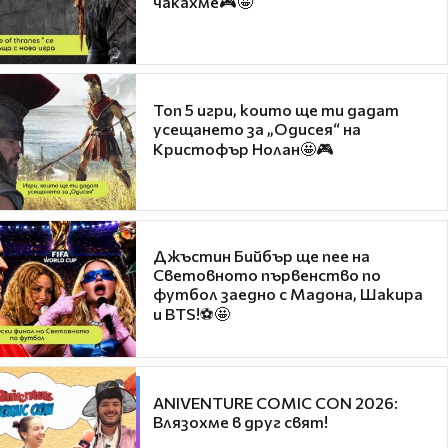
чакахме🎮🤩
Топ 5 игри, които ще ти дадат
усещането за „Одисея“ на
Кристофър Нолан🤩🎮
Джъстин Бийбър ще пее на
Световното първенство по
футбол заедно с Мадона, Шакира
и BTS!⚽🤩
ANIVENTURE COMIC CON 2026:
Влязохме в друг свят!