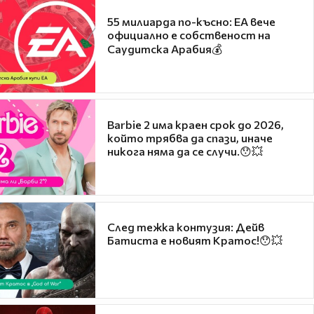
55 милиарда по-късно: EA вече
официално е собственост на
Саудитска Арабия💰
Barbie 2 има краен срок до 2026,
който трябва да спази, иначе
никога няма да се случи.😯💥
След тежка контузия: Дейв
Батиста е новият Кратос!😯💥