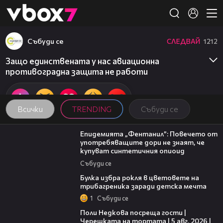
Member of
👾
Събуди се
СЛЕДВАЙ
1212
Защо единствената у нас авиационна
противоградна защита не работи
Всички
TRENDING
Събуди се
13:48
Епидемията „Фентанил”: Повечето от
употребяващите дори не знаят, че
купуват синтетичния опиоид
Събуди се
05:08
Булка избра рокля в цветовете на
трибагреника заради детска мечта
1
Събуди се
19:25
Поли Недкова посреща гости |
Черешката на тортата | 5 авг. 2026 |