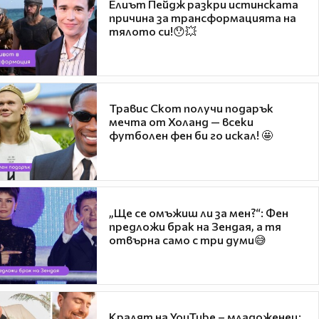
Елиът Пейдж разкри истинската
причина за трансформацията на
тялото си!😯💥
Травис Скот получи подарък
мечта от Холанд — всеки
футболен фен би го искал! 🤩
„Ще се омъжиш ли за мен?“: Фен
предложи брак на Зендая, а тя
отвърна само с три думи😅
Кралят на YouTube – младоженец: