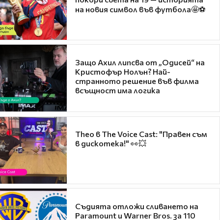
на новия символ във футбола🤩⚽
Защо Ахил липсва от „Одисей“ на
Кристофър Нолън? Най-
странното решение във филма
всъщност има логика
Theo в The Voice Cast: "Правен съм
в дискотека!" 👀💥
Съдията отложи сливането на
Paramount и Warner Bros. за 110