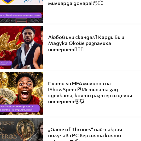
милиарда долара!😯💥
Любов или скандал? Карди Би и
Мадука Окойе разпалиха
интернет❤️‍🔥🔥
Плати ли FIFA милиони на
IShowSpeed?! Истината зад
сделката, която разтърси целия
интернет🤑💥
„Game of Thrones“ най-накрая
получава PC версията която