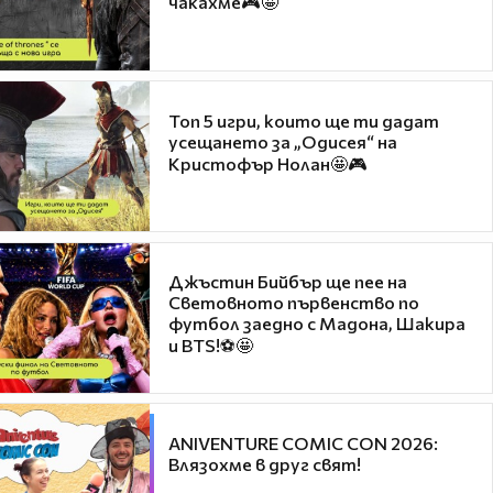
чакахме🎮🤩
Топ 5 игри, които ще ти дадат
усещането за „Одисея“ на
Кристофър Нолан🤩🎮
Джъстин Бийбър ще пее на
Световното първенство по
футбол заедно с Мадона, Шакира
и BTS!⚽🤩
ANIVENTURE COMIC CON 2026:
Влязохме в друг свят!