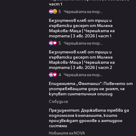
част 1
5
Черешката на тортата
16:02
Безглутенов хляб от трици и
хърватски десерт от Милена
Маркова-Маца | Черешката на
тортата | 3 авг. 2026 | част 1
5
Черешката на тортата
15:35
Безглутенов хляб от трици и
хърватски десерт от Милена
Маркова-Маца | Черешката на
тортата | 3 авг. 2026 | част 2
4
Черешката на тортата
13:48
Епидемията „Фентанил”: Повечето от
употребяващите дори не знаят, че
купуват синтетичния опиоид
Събуди се
07:12
Президентът: Държавата трябва да
подпомогне компаниите, които
произвеждат дронове и антидрон
системи
Новините на NOVA
05:08