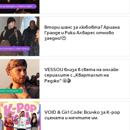
Втори шанс за любовта? Ариана
Гранде и Рики Алварес отново
заедно!😍
VESSOU влиза в света на онлайн
сериалите с „Кварталът на
Реджо“ 🤩🎬
VOID & Girl Code: Всичко за K-pop
сцената и мечтите им