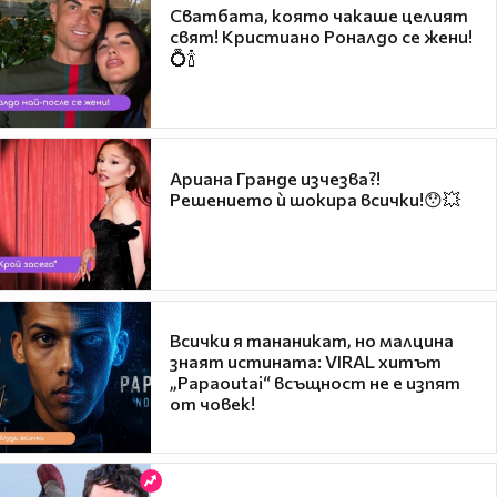
Сватбата, която чакаше целият
свят! Кристиано Роналдо се жени!
💍🍾
Ариана Гранде изчезва?!
Решението ѝ шокира всички!😯💥
Всички я тананикат, но малцина
знаят истината: VIRAL хитът
„Papaoutai“ всъщност не е изпят
от човек!