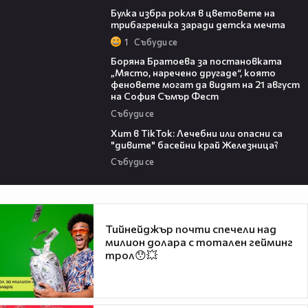
Булка избра рокля в цветовете на
трибагреника заради детска мечта
1
Събуди се
11:27
Боряна Братоева за постановката
„Място, наречено другаде“, която
феновете могат да видят на 21 август
на София Съмър Фест
Събуди се
05:33
Хит в TikTok: Лечебни или опасни са
"дивите" басейни край Железница?
Събуди се
Тийнейджър почти спечели над
милион долара с тотален гейминг
трол😯💥