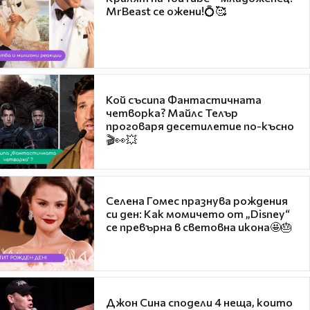
MrBeast се ожени!💍🥰
Кой съсипа Фантастичната
четворка? Майлс Телър
проговаря десетилетие по-късно
🎬👀💥
Селена Гомес празнува рождения
си ден: Как момичето от „Disney“
се превърна в световна икона🤩🎂
Джон Сина сподели 4 неща, които