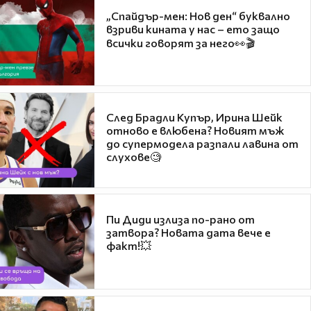
„Спайдър-мен: Нов ден“ буквално
взриви кината у нас – ето защо
всички говорят за него👀🎬
След Брадли Купър, Ирина Шейк
отново е влюбена? Новият мъж
до супермодела разпали лавина от
слухове🧐
Пи Диди излиза по-рано от
затвора? Новата дата вече е
факт!💥