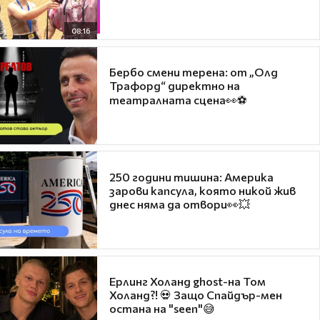
08:16
Бербо смени терена: от „Олд
Трафорд“ директно на
театралната сцена👀⚽
250 години тишина: Америка
зарови капсула, която никой жив
днес няма да отвори👀💥
Ерлинг Холанд ghost-на Том
Холанд?! 💀 Защо Спайдър-мен
остана на "seen"😅