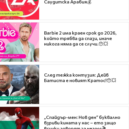
Саудитска Арабия💰
Barbie 2 има краен срок до 2026,
който трябва да спази, иначе
никога няма да се случи.😯💥
След тежка контузия: Дейв
Батиста е новият Кратос!😯💥
„Спайдър-мен: Нов ден“ буквално
взриви кината у нас – ето защо
всички говорят за него👀🎬