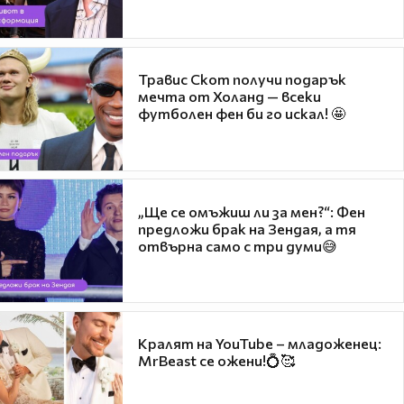
Травис Скот получи подарък
мечта от Холанд — всеки
футболен фен би го искал! 🤩
„Ще се омъжиш ли за мен?“: Фен
предложи брак на Зендая, а тя
отвърна само с три думи😅
Кралят на YouTube – младоженец:
MrBeast се ожени!💍🥰