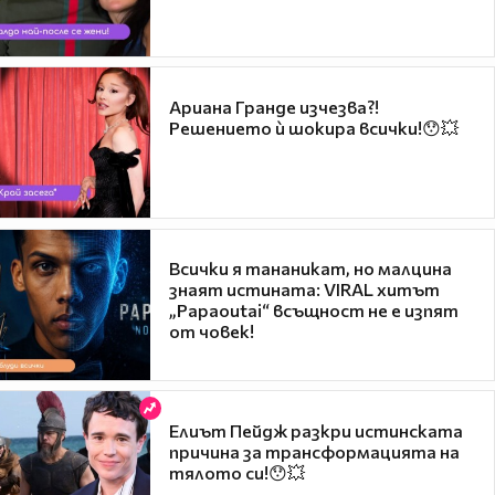
Ариана Гранде изчезва?!
Решението ѝ шокира всички!😯💥
Всички я тананикат, но малцина
знаят истината: VIRAL хитът
„Papaoutai“ всъщност не е изпят
от човек!
Елиът Пейдж разкри истинската
причина за трансформацията на
тялото си!😯💥