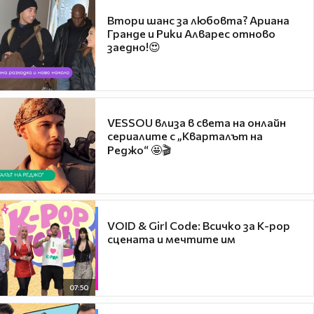
Втори шанс за любовта? Ариана
Гранде и Рики Алварес отново
заедно!😍
VESSOU влиза в света на онлайн
сериалите с „Кварталът на
Реджо“ 🤩🎬
VOID & Girl Code: Всичко за K-pop
сцената и мечтите им
07:50