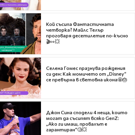
Кой съсипа Фантастичната
четворка? Майлс Телър
проговаря десетилетие по-късно
🎬👀💥
Селена Гомес празнува рождения
си ден: Как момичето от „Disney“
се превърна в световна икона🤩🎂
Джон Сина сподели 4 неща, които
могат да съсипят всяко GenZ:
„Ако ги имаш, провалът е
гарантиран“🧐💥