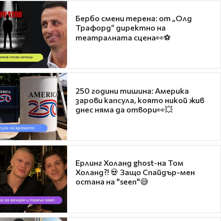
Бербо смени терена: от „Олд
Трафорд“ директно на
театралната сцена👀⚽
250 години тишина: Америка
зарови капсула, която никой жив
днес няма да отвори👀💥
Ерлинг Холанд ghost-на Том
Холанд?! 💀 Защо Спайдър-мен
остана на "seen"😅