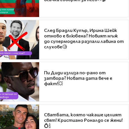
След Брадли Купър, Ирина Шейк
отново е влюбена? Новият мъж
до супермодела разпали лавина от
слухове🧐
Пи Диди излиза по-рано от
затвора? Новата дата вече е
факт!💥
Сватбата, която чакаше целият
свят! Кристиано Роналдо се жени!
💍🍾