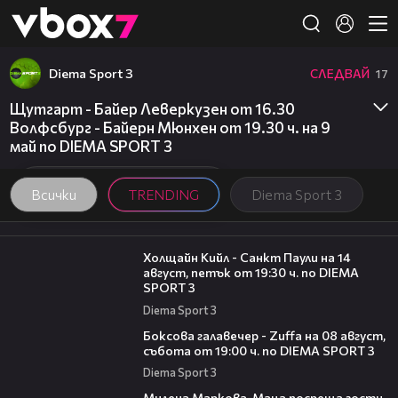
Member of
👾
Diema Sport 3
СЛЕДВАЙ
17
Щутгарт - Байер Леверкузен от 16.30
Волфсбург - Байерн Мюнхен от 19.30 ч. на 9
май по DIEMA SPORT 3
Всички
TRENDING
Diema Sport 3
00:36
Холщайн Кийл - Санкт Паули на 14
август, петък от 19:30 ч. по DIEMA
SPORT 3
Diema Sport 3
00:33
Боксова галавечер - Zuffa на 08 август,
събота от 19:00 ч. по DIEMA SPORT 3
Diema Sport 3
20:17
Милена Маркова-Маца посреща гости