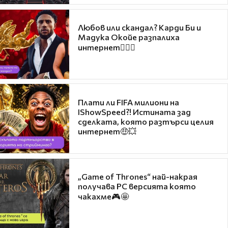
Любов или скандал? Карди Би и
Мадука Окойе разпалиха
интернет❤️‍🔥🔥
Плати ли FIFA милиони на
IShowSpeed?! Истината зад
сделката, която разтърси целия
интернет🤑💥
„Game of Thrones“ най-накрая
получава PC версията която
чакахме🎮🤩