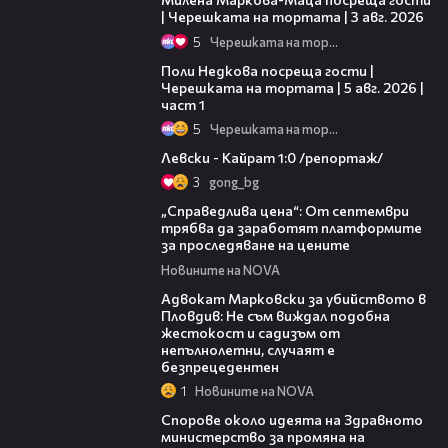
| Черешката на тортата | 3 авг. 2026
5
Черешката на тортата
19:25
Поли Недкова посреща гости |
Черешката на тортата | 5 авг. 2026 |
част 1
5
Черешката на тортата
05:57
Левски - Кайрат 1:0 /репортаж/
3
gong_bg
03:12
„Справедлива цена“: От септември
трябва да заработят платформите
за проследяване на цените
Новините на NOVA
01:06
Адвокат Марковски за убийството в
Пловдив: Не съм виждал подобна
жестокост и садизъм от
непълнолетни, случаят е
безпрецедентен
1
Новините на NOVA
00:50
Спорове около идеята на Здравното
министерство за промяна на