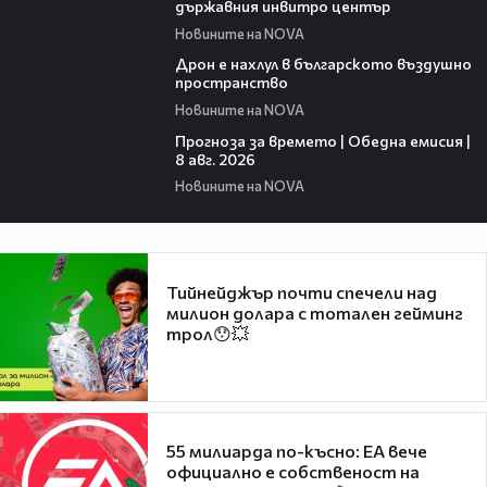
държавния инвитро център
Новините на NOVA
07:30
Дрон е нахлул в българското въздушно
пространство
Новините на NOVA
02:03
Прогноза за времето | Обедна емисия |
8 авг. 2026
Новините на NOVA
Тийнейджър почти спечели над
милион долара с тотален гейминг
трол😯💥
55 милиарда по-късно: EA вече
официално е собственост на