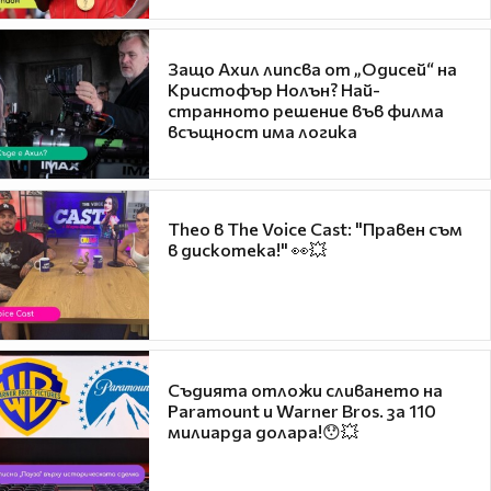
Защо Ахил липсва от „Одисей“ на
Кристофър Нолън? Най-
странното решение във филма
всъщност има логика
Theo в The Voice Cast: "Правен съм
в дискотека!" 👀💥
Съдията отложи сливането на
Paramount и Warner Bros. за 110
милиарда долара!😯💥