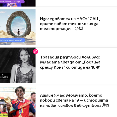
Изследовател на НЛО: "САЩ
притежават технология за
телепортация!"😯💥
Трагедия разтърси Холивуд:
Младата звезда от „Годзила
срещу Конг“ си отиде на 18🕊️
Ламин Ямал: Момчето, което
покори света на 19 — историята
на новия символ във футбола🤩⚽