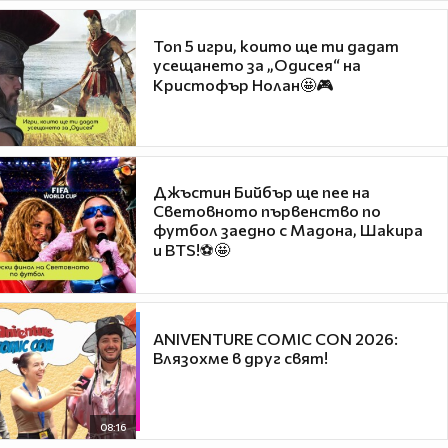
Топ 5 игри, които ще ти дадат
усещането за „Одисея“ на
Кристофър Нолан🤩🎮
Джъстин Бийбър ще пее на
Световното първенство по
футбол заедно с Мадона, Шакира
и BTS!⚽🤩
ANIVENTURE COMIC CON 2026:
Влязохме в друг свят!
08:16