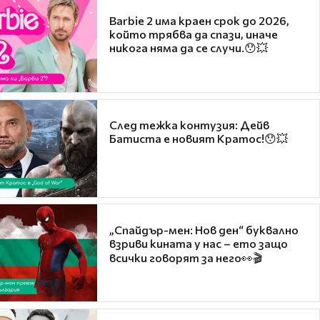
Barbie 2 има краен срок до 2026,
който трябва да спази, иначе
никога няма да се случи.😯💥
След тежка контузия: Дейв
Батиста е новият Кратос!😯💥
„Спайдър-мен: Нов ден“ буквално
взриви кината у нас – ето защо
всички говорят за него👀🎬