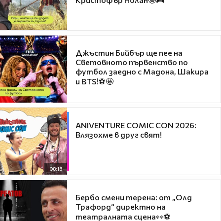
Джъстин Бийбър ще пее на
Световното първенство по
футбол заедно с Мадона, Шакира
и BTS!⚽🤩
ANIVENTURE COMIC CON 2026:
Влязохме в друг свят!
08:16
Бербо смени терена: от „Олд
Трафорд“ директно на
театралната сцена👀⚽