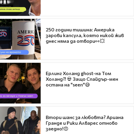
250 години тишина: Америка
зарови капсула, която никой жив
днес няма да отвори👀💥
Ерлинг Холанд ghost-на Том
Холанд?! 💀 Защо Спайдър-мен
остана на "seen"😅
Втори шанс за любовта? Ариана
Гранде и Рики Алварес отново
заедно!😍