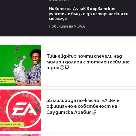
05:15
Нивото на Дунав в хърватския
участък е близко до историческия си
минимум
Новините на NOVA
Тийнейджър почти спечели над
милион долара с тотален гейминг
трол😯💥
55 милиарда по-късно: EA вече
официално е собственост на
Саудитска Арабия💰