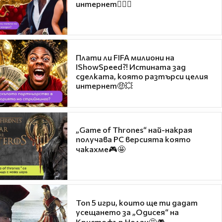
интернет❤️‍🔥🔥
Плати ли FIFA милиони на
IShowSpeed?! Истината зад
сделката, която разтърси целия
интернет🤑💥
„Game of Thrones“ най-накрая
получава PC версията която
чакахме🎮🤩
Топ 5 игри, които ще ти дадат
усещането за „Одисея“ на
Кристофър Нолан🤩🎮