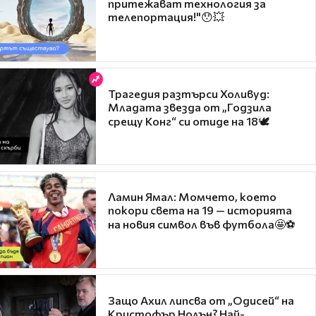
притежават технология за
телепортация!"😯💥
Трагедия разтърси Холивуд:
Младата звезда от „Годзила
срещу Конг“ си отиде на 18🕊️
Ламин Ямал: Момчето, което
покори света на 19 — историята
на новия символ във футбола🤩⚽
Защо Ахил липсва от „Одисей“ на
Кристофър Нолън? Най-