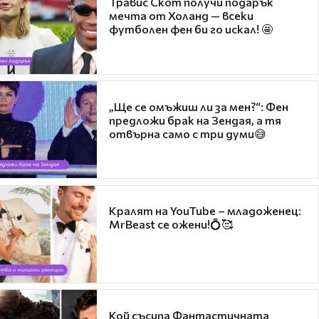
Травис Скот получи подарък
мечта от Холанд — всеки
футболен фен би го искал! 🤩
„Ще се омъжиш ли за мен?“: Фен
предложи брак на Зендая, а тя
отвърна само с три думи😅
Кралят на YouTube – младоженец:
MrBeast се ожени!💍🥰
Кой съсипа Фантастичната