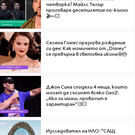
четворка? Майлс Телър
проговаря десетилетие по-късно
🎬👀💥
Селена Гомес празнува рождения
си ден: Как момичето от „Disney“
се превърна в световна икона🤩🎂
Джон Сина сподели 4 неща, които
могат да съсипят всяко GenZ:
„Ако ги имаш, провалът е
гарантиран“🧐💥
Изследовател на НЛО: "САЩ