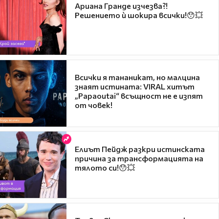
Ариана Гранде изчезва?!
Решението ѝ шокира всички!😯💥
Всички я тананикат, но малцина
знаят истината: VIRAL хитът
„Papaoutai“ всъщност не е изпят
от човек!
Елиът Пейдж разкри истинската
причина за трансформацията на
тялото си!😯💥