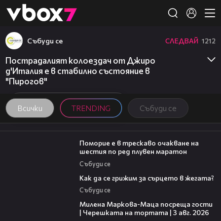
Member of
👾
Събуди се
СЛЕДВАЙ
1212
Пострадалият колоездач от Джиро
д'Италия е в стабилно състояние в
"Пирогов"
Всички
TRENDING
Събуди се
03:22
Поморие е в трескаво очакване на
шестия по ред плувен маратон
Събуди се
07:56
Как да се грижим за сърцето в жегата?
Събуди се
20:17
Милена Маркова-Маца посреща гости
| Черешката на тортата | 3 авг. 2026