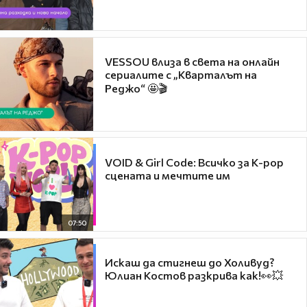
VESSOU влиза в света на онлайн
сериалите с „Кварталът на
Реджо“ 🤩🎬
VOID & Girl Code: Всичко за K-pop
сцената и мечтите им
07:50
Искаш да стигнеш до Холивуд?
Юлиан Костов разкрива как!👀💥