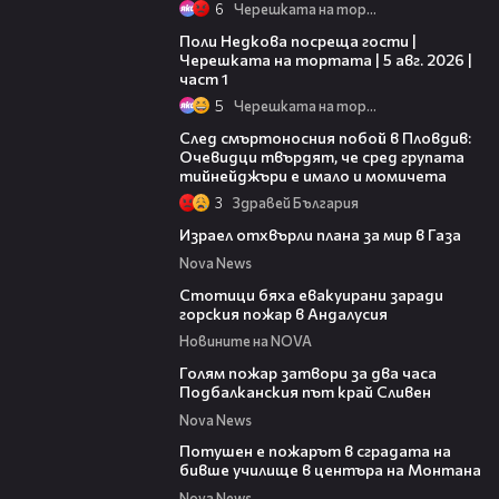
6
Черешката на тортата
19:25
Поли Недкова посреща гости |
Черешката на тортата | 5 авг. 2026 |
част 1
5
Черешката на тортата
09:32
След смъртоносния побой в Пловдив:
Очевидци твърдят, че сред групата
тийнейджъри е имало и момичета
3
Здравей България
01:11
Израел отхвърли плана за мир в Газа
Nova News
01:20
Стотици бяха евакуирани заради
горския пожар в Андалусия
Новините на NOVA
00:38
Голям пожар затвори за два часа
Подбалканския път край Сливен
Nova News
00:31
Потушен е пожарът в сградата на
бивше училище в центъра на Монтана
Nova News