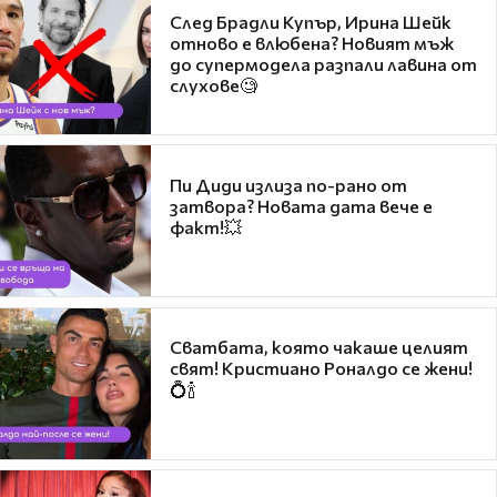
След Брадли Купър, Ирина Шейк
отново е влюбена? Новият мъж
до супермодела разпали лавина от
слухове🧐
Пи Диди излиза по-рано от
затвора? Новата дата вече е
факт!💥
Сватбата, която чакаше целият
свят! Кристиано Роналдо се жени!
💍🍾