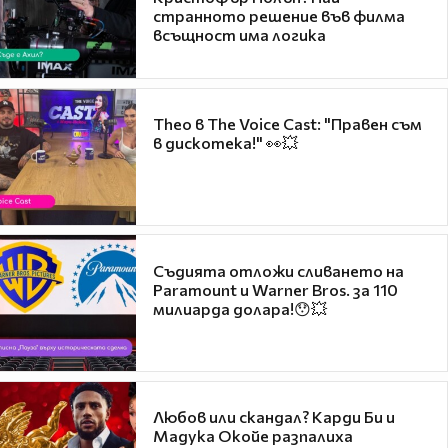
странното решение във филма
всъщност има логика
Theo в The Voice Cast: "Правен съм
в дискотека!" 👀💥
Съдията отложи сливането на
Paramount и Warner Bros. за 110
милиарда долара!😯💥
Любов или скандал? Карди Би и
Мадука Окойе разпалиха