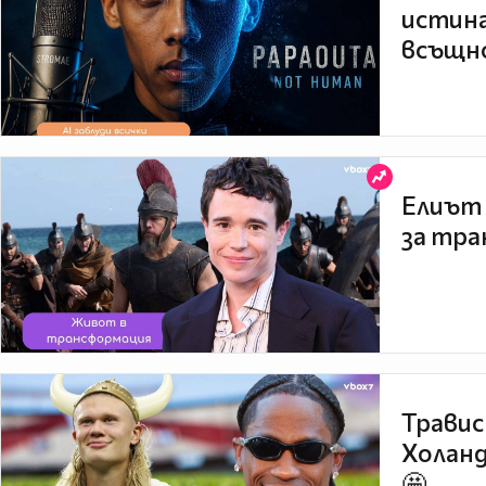
истина
всъщно
Елиът 
за тра
Травис
Холанд
🤩