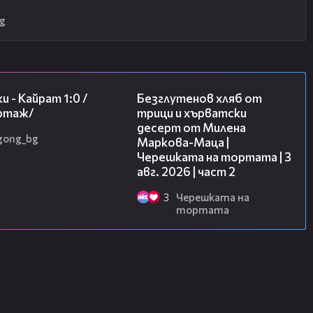
g
05:57
15:35
и - Кайрат 1:0 /
Безглутенов хляб от
ртаж/
трици и хърватски
десерт от Милена
gong_bg
Маркова-Маца |
Черешката на тортата | 3
авг. 2026 | част 2
3
Черешката на
тортата