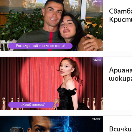
Сватба
Кристи
Ариана
шокира
Всички