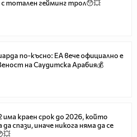
 с тотален гейминг трол😯💥
иарда по-късно: EA вече официално е
еност на Саудитска Арабия💰
 2 има краен срок до 2026, който
 да спази, иначе никога няма да се
😯💥