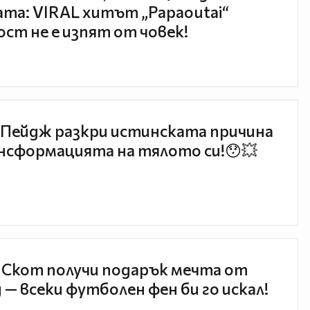
та: VIRAL хитът „Papaoutai“
ст не е изпят от човек!
Пейдж разкри истинската причина
нсформацията на тялото си!😯💥
 Скот получи подарък мечта от
 — всеки футболен фен би го искал!