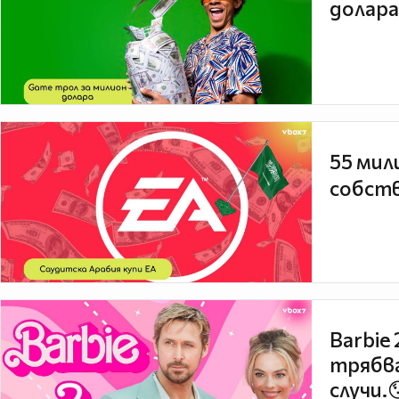
долара
55 мил
собств
Barbie
трябва
случи.