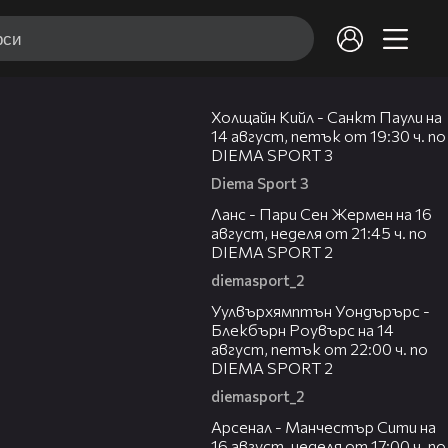
00:36
Холщайн Кийл - Санкт Паули на
14 август, петък от 19:30 ч. по
DIEMA SPORT 3
Diema Sport 3
00:45
Ланс - Пари Сен Жермен на 16
август, неделя от 21:45 ч. по
DIEMA SPORT 2
diemasport_2
00:37
Уулвърхямптън Уондърърс -
Блекбърн Роувърс на 14
август, петък от 22:00 ч. по
DIEMA SPORT 2
diemasport_2
00:38
Арсенал - Манчестър Сити на
16 август, неделя от 17:00 ч. по