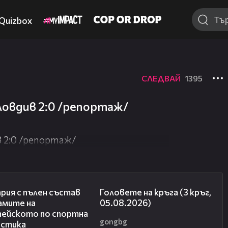
Quizbox
СЛЕДВАЙ
1395
ловдив 2:0 /репортаж/
 2:0 /репортаж/
00:47
27:51
рия с пълен състав
Головете на кръга (3 кръг,
амите на
05.08.2026)
пейското по спортна
gongbg
астика