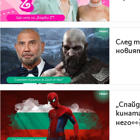
След т
новият
„Спайд
кината
него👀