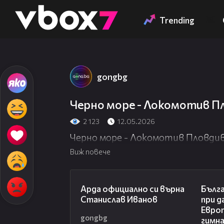
Member of
👾
Trending
gongbg
Черно море - Локомотив П
2 123
12.05.2026
Черно море - Локомотив Пловдив
Виж повече
00:19
Арда официално си върна
Бълга
Станислав Иванов
при д
Евро
gongbg
гимн