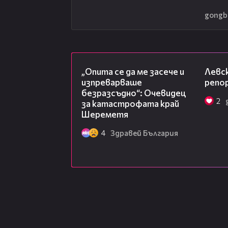
gongb
06:38
„Опита се да ме засече и
Левск
изпреварваше
репо
безразсъдно“: Очевидец
2
за катастрофата край
Шереметя
4
Здравей България