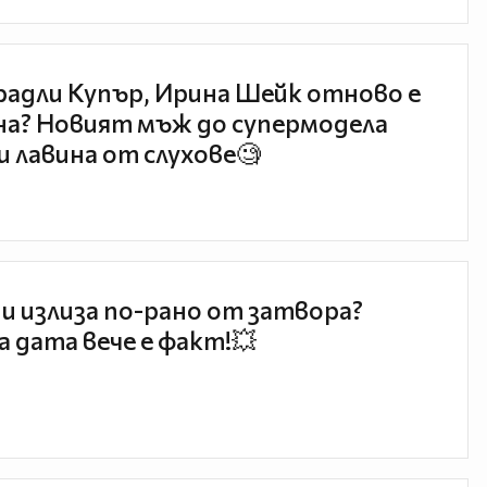
радли Купър, Ирина Шейк отново е
а? Новият мъж до супермодела
и лавина от слухове🧐
и излиза по-рано от затвора?
 дата вече е факт!💥