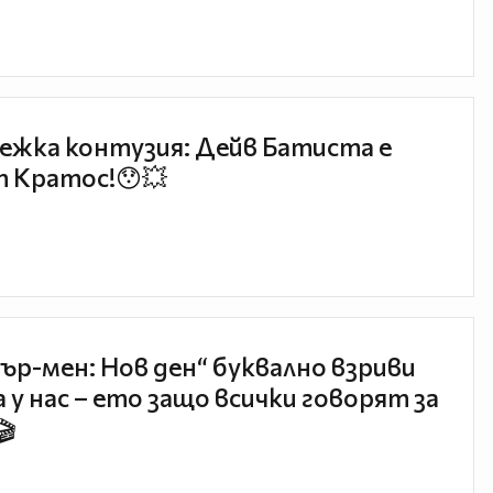
ежка контузия: Дейв Батиста е
 Кратос!😯💥
ър-мен: Нов ден“ буквално взриви
 у нас – ето защо всички говорят за
🎬