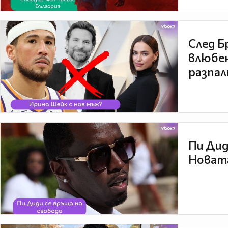
След Б
влюбен
разпал
Пи Дид
Новата