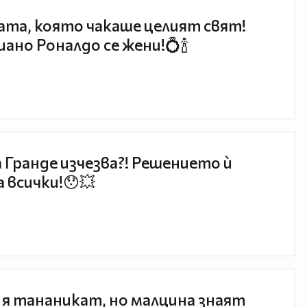
та, която чакаше целият свят!
ано Роналдо се жени!💍🍾
 Гранде изчезва?! Решението ѝ
 всички!😯💥
 я тананикат, но малцина знаят