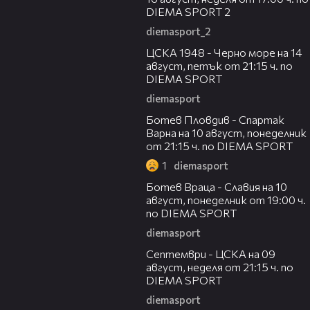
DIEMA SPORT 2
diemasport_2
00:35
ЦСКА 1948 - Черно море на 14
август, петък от 21:15 ч. по
DIEMA SPORT
diemasport
00:33
Ботев Пловдив - Спартак
Варна на 10 август, понеделник
от 21:15 ч. по DIEMA SPORT
1
diemasport
00:35
Ботев Враца - Славия на 10
август, понеделник от 19:00 ч.
по DIEMA SPORT
diemasport
00:28
Септември - ЦСКА на 09
август, неделя от 21:15 ч. по
DIEMA SPORT
diemasport
00:32