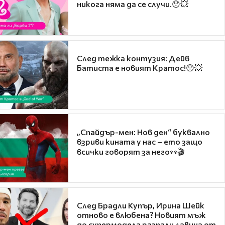
никога няма да се случи.😯💥
След тежка контузия: Дейв
Батиста е новият Кратос!😯💥
„Спайдър-мен: Нов ден“ буквално
взриви кината у нас – ето защо
всички говорят за него👀🎬
След Брадли Купър, Ирина Шейк
отново е влюбена? Новият мъж
до супермодела разпали лавина от