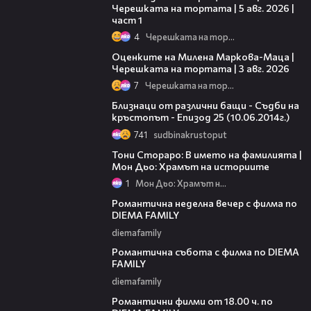
Черешката на тортата | 5 авг. 2026 |
част 1
4
Черешката на тортата
14:06
Оценките на Милена Маркова-Маца |
Черешката на тортата | 3 авг. 2026
7
Черешката на тортата
44:29
Близнаци от различни бащи - Съдби на
кръстопът - Епизод 25 (10.06.2014г.)
741
sudbinakrustoput
01:17:16
Тони Стораро: В името на фамилията |
Мон Дьо: Храмът на историите
1
Мон Дьо: Храмът на историите
00:20
Романтична неделна вечер с филма по
DIEMA FAMILY
diemafamily
00:21
Романтична събота с филма по DIEMA
FAMILY
diemafamily
00:36
Романтични филми от 18.00 ч. по