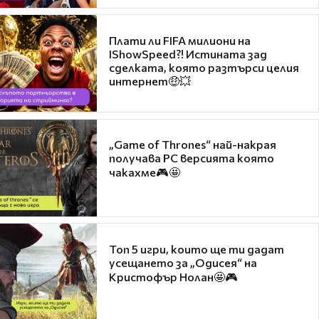
Плати ли FIFA милиони на
IShowSpeed?! Истината зад
сделката, която разтърси целия
интернет🤑💥
„Game of Thrones“ най-накрая
получава PC версията която
чакахме🎮🤩
Топ 5 игри, които ще ти дадат
усещането за „Одисея“ на
Кристофър Нолан🤩🎮