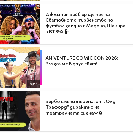
Джъстин Бийбър ще пее на
Световното първенство по
футбол заедно с Мадона, Шакира
и BTS!⚽🤩
ANIVENTURE COMIC CON 2026:
Влязохме в друг свят!
08:16
Бербо смени терена: от „Олд
Трафорд“ директно на
театралната сцена👀⚽