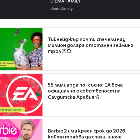
DIEMA FAMILY
diemafamily
Тийнейджър почти спечели над
милион долара с тотален гейминг
трол😯💥
55 милиарда по-късно: EA вече
официално е собственост на
Саудитска Арабия💰
Barbie 2 има краен срок до 2026,
който трябва да спази, иначе