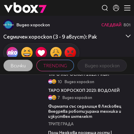
Member of
👾
Видео хороскоп
СЛЕДВАЙ
801
Седмичен хороскоп (3 - 9 август): Рак
Всички
TRENDING
Видео хороскоп
01:49
ТАРО ХОРОСКОП 2023: РИБИ
10
Видео хороскоп
01:43
ТАРО ХОРОСКОП 2023: ВОДОЛЕЙ
7
Видео хороскоп
00:06
Фирмата със седалище в Лясковец
внедрява роботизирана техника и
изкуствен интелект
ТРИТЕ ГРАДА
19:25
Поли Недкова посреща гости |