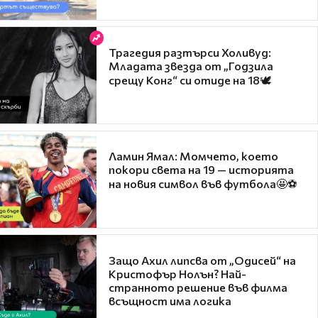
Трагедия разтърси Холивуд:
Младата звезда от „Годзила
срещу Конг“ си отиде на 18🕊️
Ламин Ямал: Момчето, което
покори света на 19 — историята
на новия символ във футбола🤩⚽
Защо Ахил липсва от „Одисей“ на
Кристофър Нолън? Най-
странното решение във филма
всъщност има логика