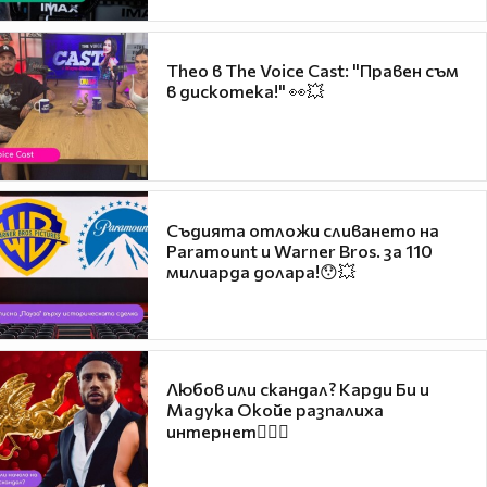
Theo в The Voice Cast: "Правен съм
в дискотека!" 👀💥
Съдията отложи сливането на
Paramount и Warner Bros. за 110
милиарда долара!😯💥
Любов или скандал? Карди Би и
Мадука Окойе разпалиха
интернет❤️‍🔥🔥