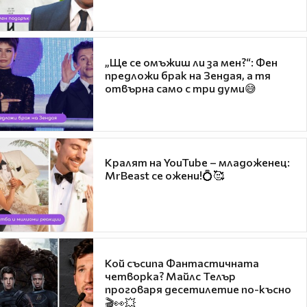
„Ще се омъжиш ли за мен?“: Фен
предложи брак на Зендая, а тя
отвърна само с три думи😅
Кралят на YouTube – младоженец:
MrBeast се ожени!💍🥰
Кой съсипа Фантастичната
четворка? Майлс Телър
проговаря десетилетие по-късно
🎬👀💥