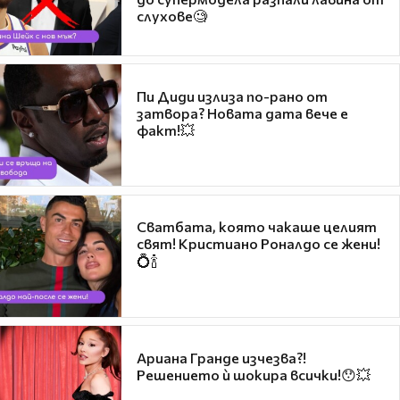
слухове🧐
Пи Диди излиза по-рано от
затвора? Новата дата вече е
факт!💥
Сватбата, която чакаше целият
свят! Кристиано Роналдо се жени!
💍🍾
Ариана Гранде изчезва?!
Решението ѝ шокира всички!😯💥