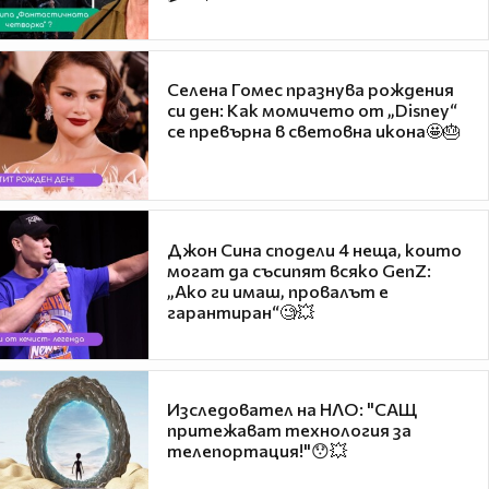
Селена Гомес празнува рождения
си ден: Как момичето от „Disney“
се превърна в световна икона🤩🎂
Джон Сина сподели 4 неща, които
могат да съсипят всяко GenZ:
„Ако ги имаш, провалът е
гарантиран“🧐💥
Изследовател на НЛО: "САЩ
притежават технология за
телепортация!"😯💥