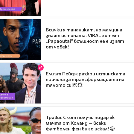
Всички я тананикат, но малцина
знаят истината: VIRAL хитът
„Papaoutai“ всъщност не е изпят
от човек!
Елиът Пейдж разкри истинската
причина за трансформацията на
тялото си!😯💥
Травис Скот получи подарък
мечта от Холанд — всеки
футболен фен би го искал! 🤩