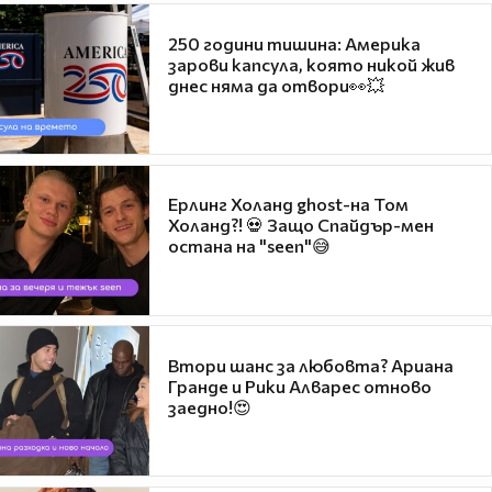
250 години тишина: Америка
зарови капсула, която никой жив
днес няма да отвори👀💥
Ерлинг Холанд ghost-на Том
Холанд?! 💀 Защо Спайдър-мен
остана на "seen"😅
Втори шанс за любовта? Ариана
Гранде и Рики Алварес отново
заедно!😍