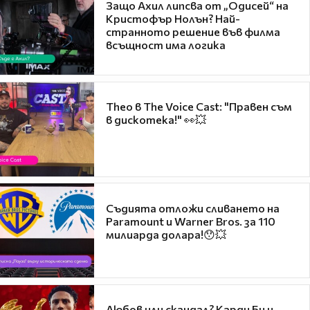
Защо Ахил липсва от „Одисей“ на
Кристофър Нолън? Най-
странното решение във филма
всъщност има логика
Theo в The Voice Cast: "Правен съм
в дискотека!" 👀💥
Съдията отложи сливането на
Paramount и Warner Bros. за 110
милиарда долара!😯💥
Любов или скандал? Карди Би и