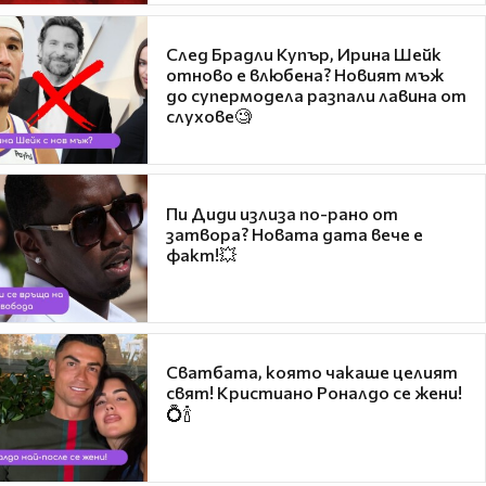
След Брадли Купър, Ирина Шейк
отново е влюбена? Новият мъж
до супермодела разпали лавина от
слухове🧐
Пи Диди излиза по-рано от
затвора? Новата дата вече е
факт!💥
Сватбата, която чакаше целият
свят! Кристиано Роналдо се жени!
💍🍾