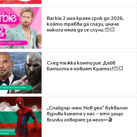
Barbie 2 има краен срок до 2026,
който трябва да спази, иначе
никога няма да се случи.😯💥
След тежка контузия: Дейв
Батиста е новият Кратос!😯💥
„Спайдър-мен: Нов ден“ буквално
взриви кината у нас – ето защо
всички говорят за него👀🎬