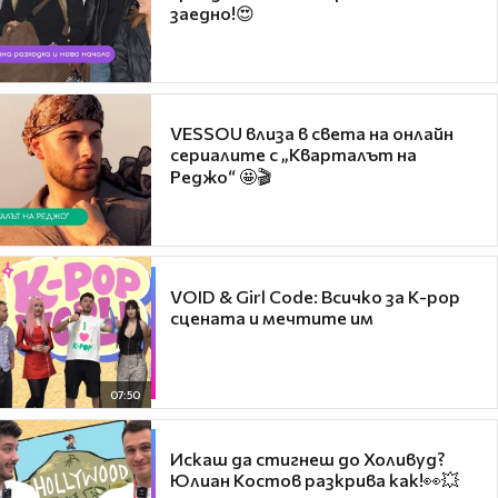
заедно!😍
VESSOU влиза в света на онлайн
сериалите с „Кварталът на
Реджо“ 🤩🎬
VOID & Girl Code: Всичко за K-pop
сцената и мечтите им
07:50
Искаш да стигнеш до Холивуд?
Юлиан Костов разкрива как!👀💥