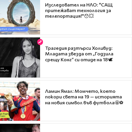
Изследовател на НЛО: "САЩ
притежават технология за
телепортация!"😯💥
Трагедия разтърси Холивуд:
Младата звезда от „Годзила
срещу Конг“ си отиде на 18🕊️
Ламин Ямал: Момчето, което
покори света на 19 — историята
на новия символ във футбола🤩⚽