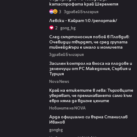
катастрофата край Шереметя
3
Здравей България
05:57
Левски - Кайрат 1:0 /репортаж/
2
gong_bg
09:32
След смъртоносния побой в Пловдив:
Очевидци твърдят, че сред групата
тийнейджъри е имало и момичета
Здравей България
01:53
Засилен контрол на вноса на плодове и
зеленчуци от РС Македония, Сърбия и
Турция
Nova News
05:49
Край на етикетите в лева: Търговците
уверяват, че преминаването само към
евро няма да вдигне цените
Новините на NOVA
00:19
Арда официално си върна Станислав
Иванов
gongbg
47:06