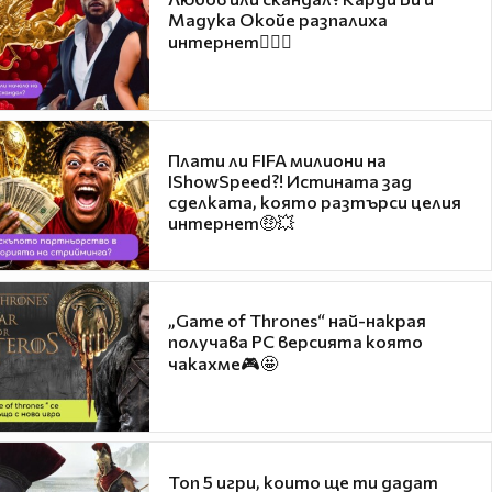
Мадука Окойе разпалиха
интернет❤️‍🔥🔥
Плати ли FIFA милиони на
IShowSpeed?! Истината зад
сделката, която разтърси целия
интернет🤑💥
„Game of Thrones“ най-накрая
получава PC версията която
чакахме🎮🤩
Топ 5 игри, които ще ти дадат