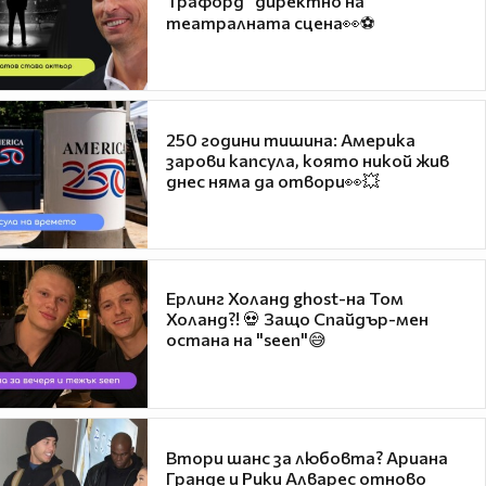
Трафорд“ директно на
театралната сцена👀⚽
250 години тишина: Америка
зарови капсула, която никой жив
днес няма да отвори👀💥
Ерлинг Холанд ghost-на Том
Холанд?! 💀 Защо Спайдър-мен
остана на "seen"😅
Втори шанс за любовта? Ариана
Гранде и Рики Алварес отново