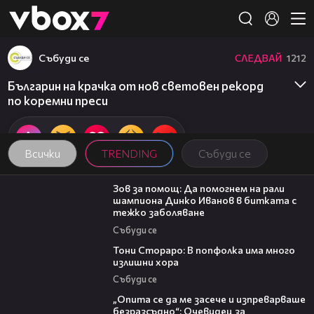
Member of
👾
Събуди се
СЛЕДВАЙ
1212
Българин на крачка от нов световен рекорд
по коремни преси
Всички
TRENDING
Събуди се
03:29
Зов за помощ: Да помогнем на рали
шампиона Динко Иванов в битката с
тежко заболяване
Събуди се
27:22
Тони Стораро: В попфолка има много
излишни хора
Събуди се
06:38
„Опита се да ме засече и изпреварваше
безразсъдно“: Очевидец за