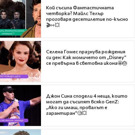
Кой съсипа Фантастичната
четворка? Майлс Телър
проговаря десетилетие по-късно
🎬👀💥
Селена Гомес празнува рождения
си ден: Как момичето от „Disney“
се превърна в световна икона🤩🎂
Джон Сина сподели 4 неща, които
могат да съсипят всяко GenZ:
„Ако ги имаш, провалът е
гарантиран“🧐💥