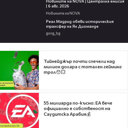
Новините на NOVA | Централна емисия
| 6 авг. 2026
Новините на NOVA
00:29
Реал Мадрид обяви историческия
трансфер на Ян Диоманде
gong_bg
Тийнейджър почти спечели над
милион долара с тотален гейминг
трол😯💥
55 милиарда по-късно: EA вече
официално е собственост на
Саудитска Арабия💰