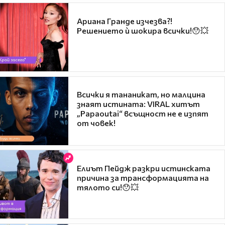
Ариана Гранде изчезва?!
Решението ѝ шокира всички!😯💥
Всички я тананикат, но малцина
знаят истината: VIRAL хитът
„Papaoutai“ всъщност не е изпят
от човек!
Елиът Пейдж разкри истинската
причина за трансформацията на
тялото си!😯💥