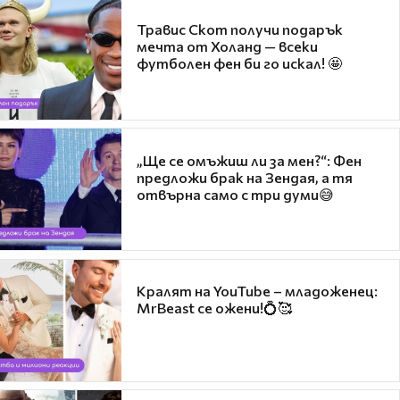
Травис Скот получи подарък
мечта от Холанд — всеки
футболен фен би го искал! 🤩
„Ще се омъжиш ли за мен?“: Фен
предложи брак на Зендая, а тя
отвърна само с три думи😅
Кралят на YouTube – младоженец:
MrBeast се ожени!💍🥰