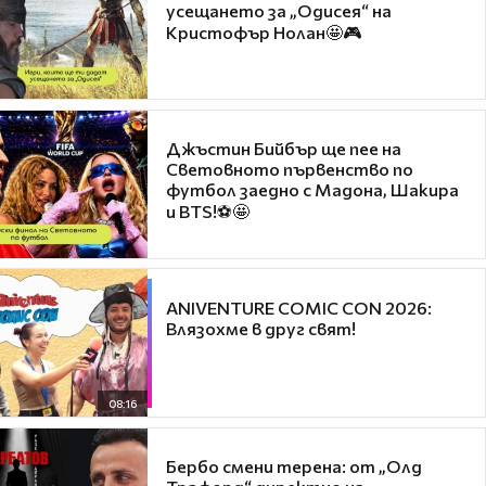
усещането за „Одисея“ на
Кристофър Нолан🤩🎮
Джъстин Бийбър ще пее на
Световното първенство по
футбол заедно с Мадона, Шакира
и BTS!⚽🤩
ANIVENTURE COMIC CON 2026:
Влязохме в друг свят!
08:16
Бербо смени терена: от „Олд