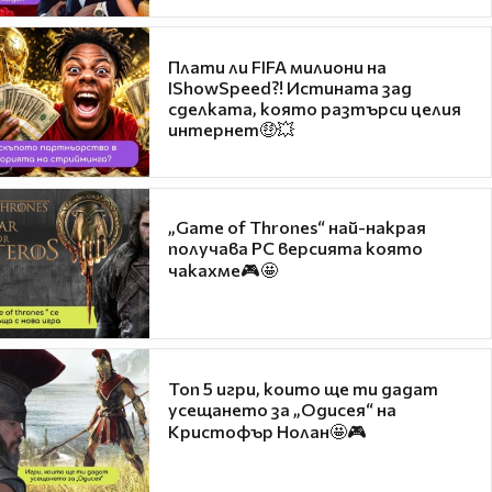
Плати ли FIFA милиони на
IShowSpeed?! Истината зад
сделката, която разтърси целия
интернет🤑💥
„Game of Thrones“ най-накрая
получава PC версията която
чакахме🎮🤩
Топ 5 игри, които ще ти дадат
усещането за „Одисея“ на
Кристофър Нолан🤩🎮