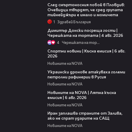
След смъртоносния побой в Пловдив:
Очевидци твърдят, че сред групата
тийнейджъри е имало и момичета
1
Здравей България
17:43
Димитър Донски посреща гости |
Черешката на тортата | 4 авг. 2026
4
Черешката на тортата
04:51
Спортни новини | Късна емисия | 6 авг.
2026
Новините на NOVA
00:41
Украински дронове атакуваха големи
петролни рафинерии в Русия
Новините на NOVA
20:26
Новините на NOVA | Лятна късна
емисия | 6 авг. 2026
Новините на NOVA
00:41
Иран заплашва страните от Залива,
ако не спрат ударите на САЩ
Новините на NOVA
22:43