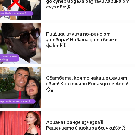
до супермодела разпали лавина от
слухове🧐
Пи Диди излиза по-рано от
затвора? Новата дата вече е
факт!💥
Сватбата, която чакаше целият
свят! Кристиано Роналдо се жени!
💍🍾
Ариана Гранде изчезва?!
Решението ѝ шокира всички!😯💥