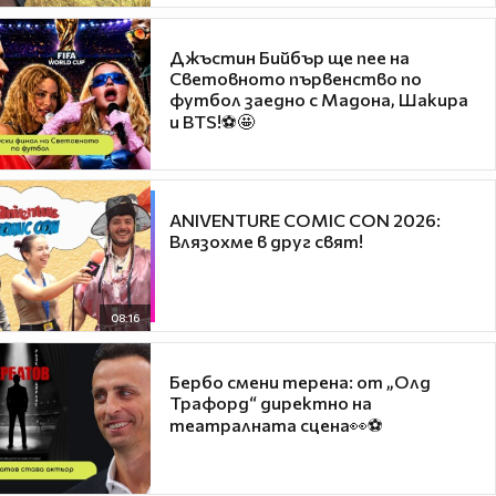
Джъстин Бийбър ще пее на
Световното първенство по
футбол заедно с Мадона, Шакира
и BTS!⚽🤩
ANIVENTURE COMIC CON 2026:
Влязохме в друг свят!
08:16
Бербо смени терена: от „Олд
Трафорд“ директно на
театралната сцена👀⚽