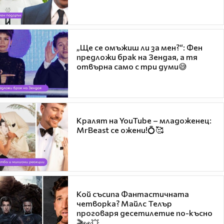
„Ще се омъжиш ли за мен?“: Фен
предложи брак на Зендая, а тя
отвърна само с три думи😅
Кралят на YouTube – младоженец:
MrBeast се ожени!💍🥰
Кой съсипа Фантастичната
четворка? Майлс Телър
проговаря десетилетие по-късно
🎬👀💥