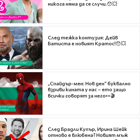
никога няма да се случи.😯💥
След тежка контузия: Дейв
Батиста е новият Кратос!😯💥
„Спайдър-мен: Нов ден“ буквално
взриви кината у нас – ето защо
всички говорят за него👀🎬
След Брадли Купър, Ирина Шейк
отново е влюбена? Новият мъж