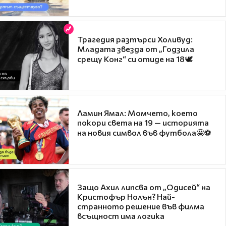
Трагедия разтърси Холивуд:
Младата звезда от „Годзила
срещу Конг“ си отиде на 18🕊️
Ламин Ямал: Момчето, което
покори света на 19 — историята
на новия символ във футбола🤩⚽
Защо Ахил липсва от „Одисей“ на
Кристофър Нолън? Най-
странното решение във филма
всъщност има логика