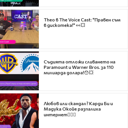
Theo в The Voice Cast: "Правен съм
в дискотека!" 👀💥
Съдията отложи сливането на
Paramount и Warner Bros. за 110
милиарда долара!😯💥
Любов или скандал? Карди Би и
Мадука Окойе разпалиха
интернет❤️‍🔥🔥