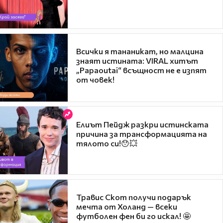
Всички я тананикат, но малцина
знаят истината: VIRAL хитът
„Papaoutai“ всъщност не е изпят
от човек!
Елиът Пейдж разкри истинската
причина за трансформацията на
тялото си!😯💥
Травис Скот получи подарък
мечта от Холанд — всеки
футболен фен би го искал! 🤩