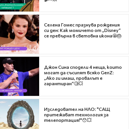
Селена Гомес празнува рождения
си ден: Как момичето от „Disney“
се превърна в световна икона🤩🎂
Джон Сина сподели 4 неща, които
могат да съсипят всяко GenZ:
„Ако ги имаш, провалът е
гарантиран“🧐💥
Изследовател на НЛО: "САЩ
притежават технология за
телепортация!"😯💥