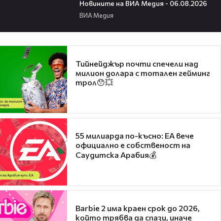
Новините на ВИА Медия - 06.08.2026
ВИА Медия
Тийнейджър почти спечели над
милион долара с тотален гейминг
трол😯💥
55 милиарда по-късно: EA вече
официално е собственост на
Саудитска Арабия💰
Barbie 2 има краен срок до 2026,
който трябва да спази, иначе