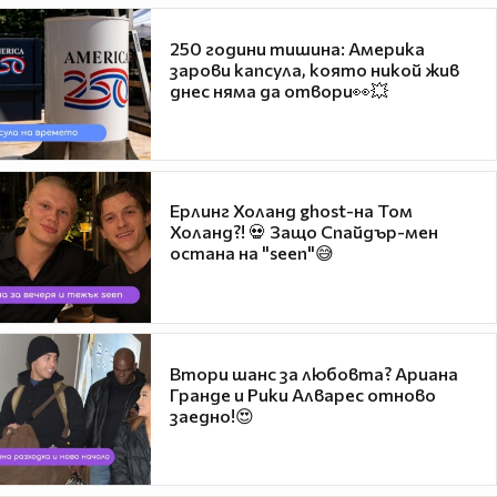
250 години тишина: Америка
зарови капсула, която никой жив
днес няма да отвори👀💥
Ерлинг Холанд ghost-на Том
Холанд?! 💀 Защо Спайдър-мен
остана на "seen"😅
Втори шанс за любовта? Ариана
Гранде и Рики Алварес отново
заедно!😍