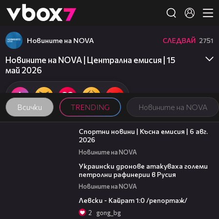
Member of
👾
Новините на NOVA
СЛЕДВАЙ
2751
Новините на NOVA | Централна емисия | 15
май 2026
Всички
TRENDING
Новините на NOVA
04:51
Спортни новини | Късна емисия | 6 авг.
2026
Новините на NOVA
00:41
Украински дронове атакуваха големи
петролни рафинерии в Русия
Новините на NOVA
05:57
Левски - Кайрат 1:0 /репортаж/
2
gong_bg
09:32