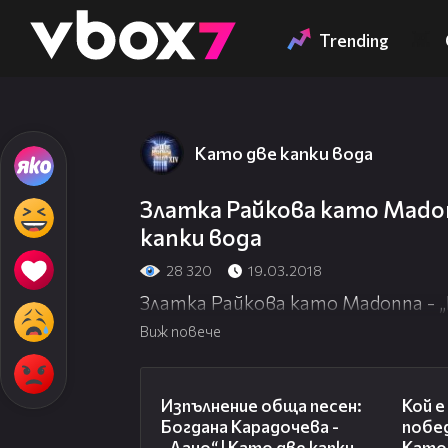
Member of
👾
Trending
Като две капки вода
Златка Райкова като Madonna
капки вода
28 320
19.03.2018
Златка Райкова като Madonna - „Li
Виж повече
02:36
Изпълнение обща песен:
Кой 
Богдана Карадочева -
побед
„Дано“ | Като две капки
Като 