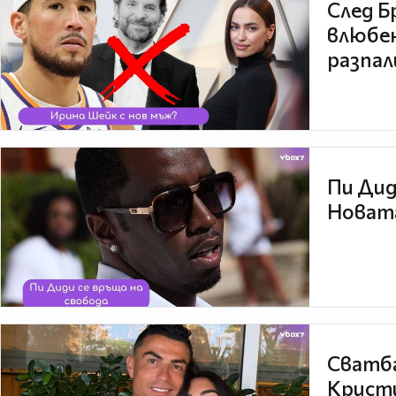
След Б
влюбен
разпал
Пи Дид
Новата
Сватба
Кристи