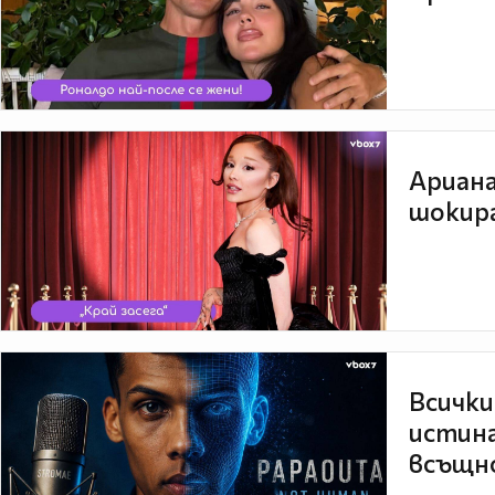
Ариана
шокира
Всички
истина
всъщно