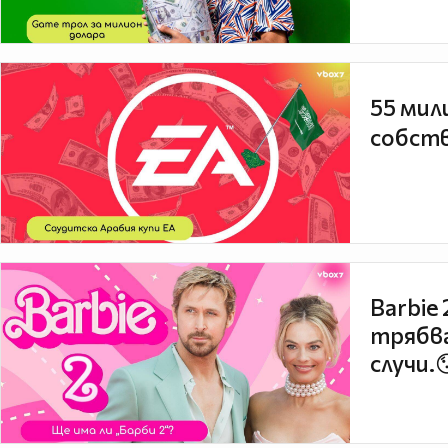
55 мил
собств
Barbie
трябва
случи.