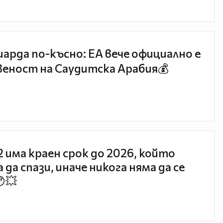
иарда по-късно: EA вече официално е
еност на Саудитска Арабия💰
 2 има краен срок до 2026, който
 да спази, иначе никога няма да се
😯💥