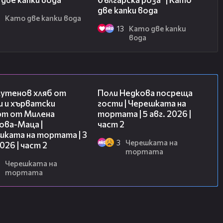
две капки вода
3
Като две капки вода
13
Като две капки
вода
15:35
13:03
лутенов хляб от
Поли Недкова посреща
и и хърватски
гости | Черешката на
рт от Милена
тортата | 5 авг. 2026 |
ова-Маца |
част 2
шката на тортата | 3
3
Черешката на
2026 | част 2
тортата
Черешката на
тортата