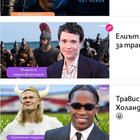
Елиът 
за тра
Травис
Холанд
🤩