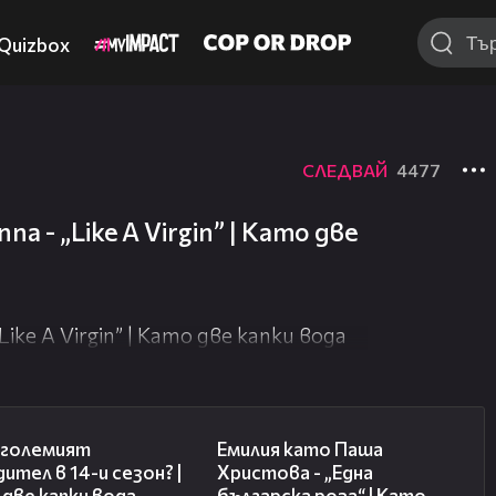
Quizbox
СЛЕДВАЙ
4477
 - „Like A Virgin” | Като две
ke A Virgin” | Като две капки вода
11:38
08:34
е големият
Емилия като Паша
ител в 14-и сезон? |
Христова - „Една
две капки вода
българска роза“ | Като