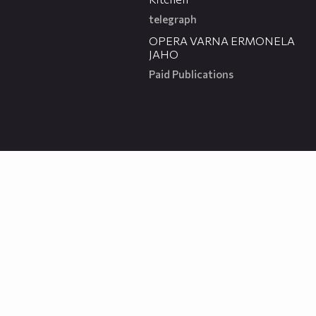
telegraph
00:31
OPERA VARNA ERMONELA
JAHO
Paid Publications