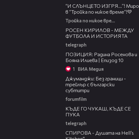
“И СЛЪНЦЕТО ИЗГРЯ…”! Миро
в “Тройка по никое време“!💛
Тройка по никое време
50:51
РОСЕН КИРИЛОВ - МЕЖДУ
ФУТБОЛА И ИСТОРИЯТА
telegraph
40:24
ПОЗИЦИЯ: Радина Росенова и
Бояна Илиева | Епизод 10
1
ВИА Медия
03:00
Джуманджи: Без граници -
трейлър с български
субтитри
forumfilm
49:33
КЪДЕ ГО ЧУКАШ, КЪДЕ СЕ
ПУКА
telegraph
34:17
СПИРОВА - Душата на Hell’s
Kitchen"