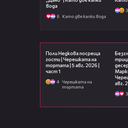
вода
6
Като две капки вода
19:25
Поли Недкова посреща
Безг
гости | Черешката на
триц
тортата | 5 авг. 2026 |
десе
част 1
Марк
Чере
4
Черешката на
авг. 
тортата
3