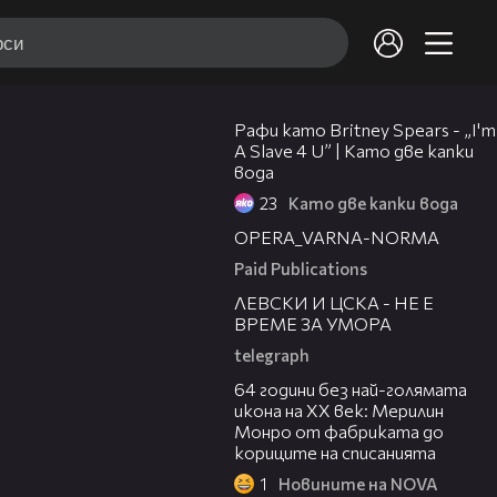
08:00
Рафи като Britney Spears - „I'm
A Slave 4 U” | Като две капки
вода
23
Като две капки вода
00:30
OPERA_VARNA-NORMA
Paid Publications
31:36
ЛЕВСКИ И ЦСКА - НЕ Е
ВРЕМЕ ЗА УМОРА
telegraph
00:38
64 години без най-голямата
икона на XX век: Мерилин
Монро от фабриката до
кориците на списанията
1
Новините на NOVA
43:34