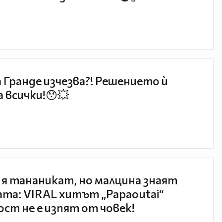
 Гранде изчезва?! Решението ѝ
 всички!😯💥
 я тананикат, но малцина знаят
та: VIRAL хитът „Papaoutai“
ст не е изпят от човек!