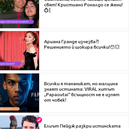
свят! Кристиано Роналдо се жени!
💍🍾
Ариана Гранде изчезва?!
Решението ѝ шокира всички!😯💥
Всички я тананикат, но малцина
знаят истината: VIRAL хитът
„Papaoutai“ всъщност не е изпят
от човек!
Елиът Пейдж разкри истинската