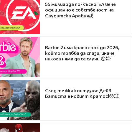
55 милиарда по-късно: EA вече
официално е собственост на
Саудитска Арабия💰
Barbie 2 има краен срок до 2026,
който трябва да спази, иначе
никога няма да се случи.😯💥
След тежка контузия: Дейв
Батиста е новият Кратос!😯💥