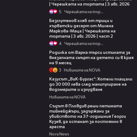
| Черешката на тортата | 3 авг. 2026
5
Черешката на тортата
15:35
Безглутенов хляб от трици и
хърватски десерт от Милена
Маркова-Маца | Черешката на
тортата | 3 авг. 2026 | част 2
4
Черешката на тортата
03:09
Родилка от Варна търси истината за
внезапната смърт на детето си в края
на 9 месец
3
Новините на NOVA
02:21
Казусът „ВиК-Бургас“: Хотели плащали
до 30 000 лева след манипулиране на
водомерите и изнудване
Новините на NOVA
01:34
Съдът в Пловдив реши петимата
тийнейджъри, задържани за
убийството на 37-годишния Георги
Кузев, да останат за постоянно в
ареста
Nova News
05:05