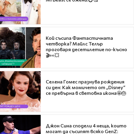
Кой съсипа Фантастичната
четворка? Майлс Телър
проговаря десетилетие по-късно
🎬👀💥
Селена Гомес празнува рождения
си ден: Как момичето от „Disney“
се превърна в световна икона🤩🎂
Джон Сина сподели 4 неща, които
могат да съсипят всяко GenZ: