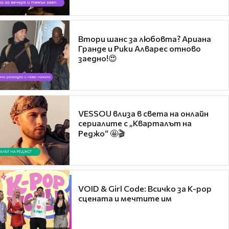
Втори шанс за любовта? Ариана
Гранде и Рики Алварес отново
заедно!😍
VESSOU влиза в света на онлайн
сериалите с „Кварталът на
Реджо“ 🤩🎬
VOID & Girl Code: Всичко за K-pop
сцената и мечтите им