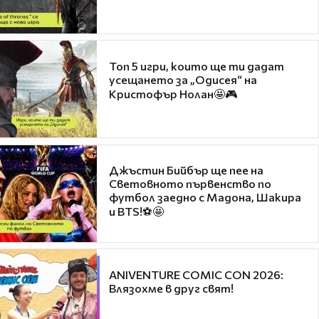
Топ 5 игри, които ще ти дадат
усещането за „Одисея“ на
Кристофър Нолан🤩🎮
Джъстин Бийбър ще пее на
Световното първенство по
футбол заедно с Мадона, Шакира
и BTS!⚽🤩
ANIVENTURE COMIC CON 2026:
Влязохме в друг свят!