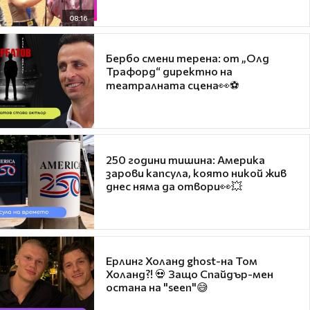
08:16
Бербо смени терена: от „Олд
Трафорд“ директно на
театралната сцена👀⚽
250 години тишина: Америка
зарови капсула, която никой жив
днес няма да отвори👀💥
Ерлинг Холанд ghost-на Том
Холанд?! 💀 Защо Спайдър-мен
остана на "seen"😅