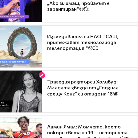
„Ако ги имаш, провалът е
гарантиран“🧐💥
Изследовател на НЛО: "САЩ
притежават технология за
телепортация!"😯💥
Трагедия разтърси Холивуд:
Младата звезда от „Годзила
срещу Конг“ си отиде на 18🕊️
Ламин Ямал: Момчето, което
покори света на 19 — историята