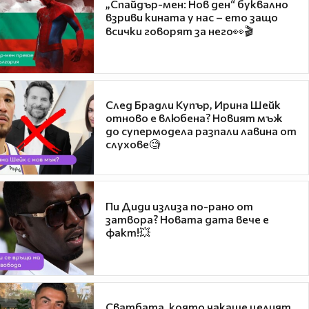
„Спайдър-мен: Нов ден“ буквално
взриви кината у нас – ето защо
всички говорят за него👀🎬
След Брадли Купър, Ирина Шейк
отново е влюбена? Новият мъж
до супермодела разпали лавина от
слухове🧐
Пи Диди излиза по-рано от
затвора? Новата дата вече е
факт!💥
Сватбата, която чакаше целият