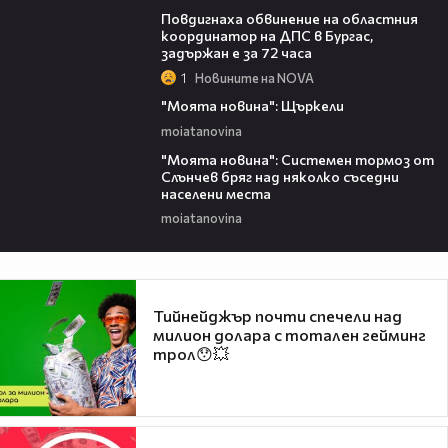
Повдигнаха обвинение на областния
координатор на ДПС в Бургас,
задържан е за 72 часа
1
Новините на NOVA
00:29
"Моята новина": Щъркели
moiatanovina
00:16
"Моята новина": Системен тормоз от
Слънчев бряг над няколко съседни
населени места
moiatanovina
Тийнейджър почти спечели над
милион долара с тотален гейминг
трол😯💥