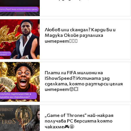
Любов или скандал? Карди Би и
Мадука Окойе разпалиха
интернет❤️‍🔥🔥
Плати ли FIFA милиони на
IShowSpeed?! Истината зад
сделката, която разтърси целия
интернет🤑💥
„Game of Thrones“ най-накрая
получава PC версията която
чакахме🎮🤩