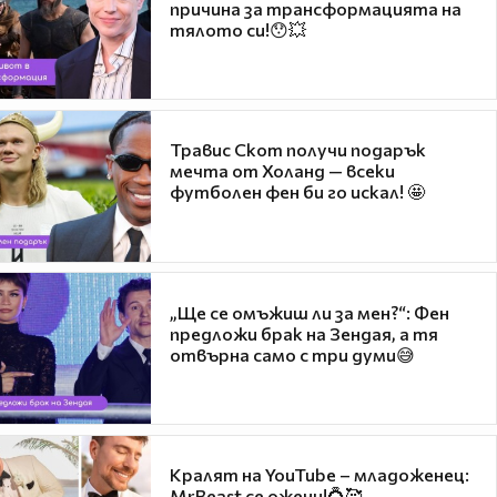
причина за трансформацията на
тялото си!😯💥
Травис Скот получи подарък
мечта от Холанд — всеки
футболен фен би го искал! 🤩
„Ще се омъжиш ли за мен?“: Фен
предложи брак на Зендая, а тя
отвърна само с три думи😅
Кралят на YouTube – младоженец:
MrBeast се ожени!💍🥰