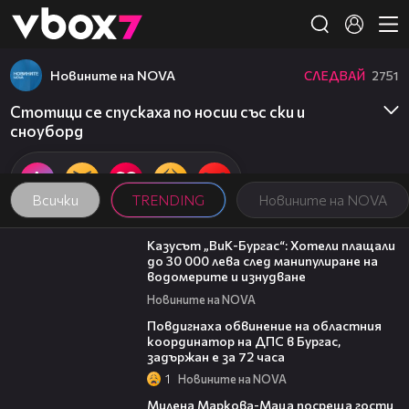
Member of
👾
Новините на NOVA
СЛЕДВАЙ
2751
Стотици се спускаха по носии със ски и
сноуборд
Всички
TRENDING
Новините на NOVA
02:21
Казусът „ВиК-Бургас“: Хотели плащали
до 30 000 лева след манипулиране на
водомерите и изнудване
Новините на NOVA
05:05
Повдигнаха обвинение на областния
координатор на ДПС в Бургас,
задържан е за 72 часа
1
Новините на NOVA
20:17
Милена Маркова-Маца посреща гости