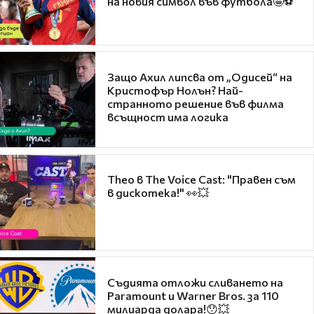
на новия символ във футбола🤩⚽
Защо Ахил липсва от „Одисей“ на
Кристофър Нолън? Най-
странното решение във филма
всъщност има логика
Theo в The Voice Cast: "Правен съм
в дискотека!" 👀💥
Съдията отложи сливането на
Paramount и Warner Bros. за 110
милиарда долара!😯💥