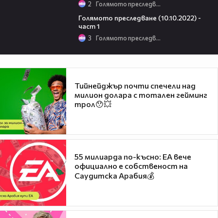
2
Голямото преследване
13:09
Голямото преследване (10.10.2022) -
част 1
3
Голямото преследване
Тийнейджър почти спечели над
милион долара с тотален гейминг
трол😯💥
55 милиарда по-късно: EA вече
официално е собственост на
Саудитска Арабия💰