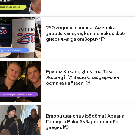
250 години тишина: Америка
зарови капсула, която никой жив
днес няма да отвори👀💥
Ерлинг Холанд ghost-на Том
Холанд?! 💀 Защо Спайдър-мен
остана на "seen"😅
Втори шанс за любовта? Ариана
Гранде и Рики Алварес отново
заедно!😍