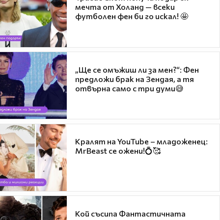
мечта от Холанд — всеки
футболен фен би го искал! 🤩
„Ще се омъжиш ли за мен?“: Фен
предложи брак на Зендая, а тя
отвърна само с три думи😅
Кралят на YouTube – младоженец:
MrBeast се ожени!💍🥰
Кой съсипа Фантастичната