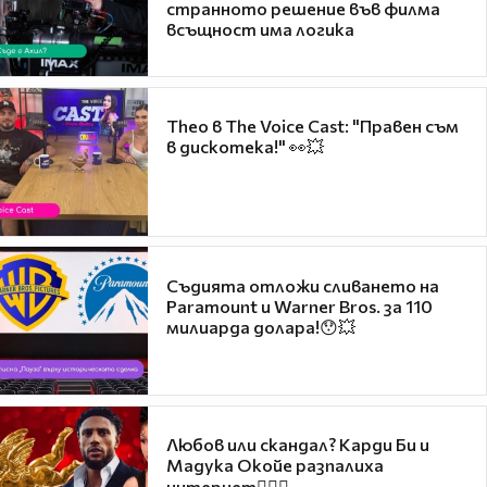
странното решение във филма
всъщност има логика
Theo в The Voice Cast: "Правен съм
в дискотека!" 👀💥
Съдията отложи сливането на
Paramount и Warner Bros. за 110
милиарда долара!😯💥
Любов или скандал? Карди Би и
Мадука Окойе разпалиха
интернет❤️‍🔥🔥