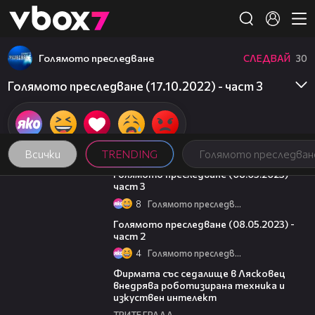
Member of
👾
Голямото преследване
СЛЕДВАЙ
30
Голямото преследване (17.10.2022) - част 3
Всички
TRENDING
Голямото преследван
09:13
Голямото преследване (08.05.2023) -
част 3
8
Голямото преследване
26:42
Голямото преследване (08.05.2023) -
част 2
4
Голямото преследване
00:06
Фирмата със седалище в Лясковец
внедрява роботизирана техника и
изкуствен интелект
ТРИТЕ ГРАДА