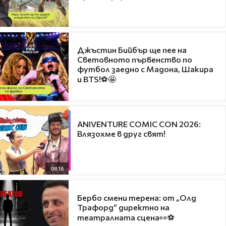
Джъстин Бийбър ще пее на
Световното първенство по
футбол заедно с Мадона, Шакира
и BTS!⚽🤩
ANIVENTURE COMIC CON 2026:
Влязохме в друг свят!
08:16
Бербо смени терена: от „Олд
Трафорд“ директно на
театралната сцена👀⚽