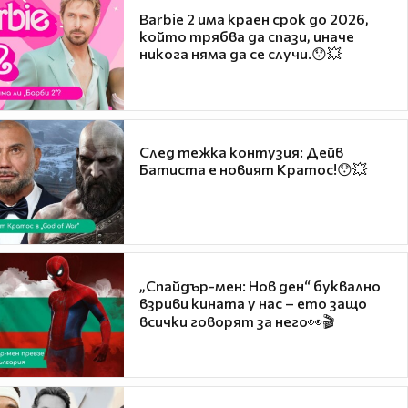
Barbie 2 има краен срок до 2026,
който трябва да спази, иначе
никога няма да се случи.😯💥
След тежка контузия: Дейв
Батиста е новият Кратос!😯💥
„Спайдър-мен: Нов ден“ буквално
взриви кината у нас – ето защо
всички говорят за него👀🎬