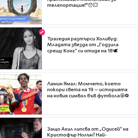
телепортация!"😯💥
Трагедия разтърси Холивуд:
Младата звезда от „Годзила
срещу Конг“ си отиде на 18🕊️
Ламин Ямал: Момчето, което
покори света на 19 — историята
на новия символ във футбола🤩⚽
Защо Ахил липсва от „Одисей“ на
Кристофър Нолън? Най-