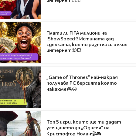
Плати ли FIFA милиони на
IShowSpeed?! Истината зад
сделката, която разтърси целия
интернет🤑💥
„Game of Thrones“ най-накрая
получава PC версията която
чакахме🎮🤩
Топ 5 игри, които ще ти дадат
усещането за „Одисея“ на
Кристофър Нолан🤩🎮