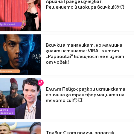
Ариана Гранде изчезва?!
Решението ѝ шокира всички!😯💥
Всички я тананикат, но малцина
знаят истината: VIRAL хитът
„Papaoutai“ всъщност не е изпят
от човек!
Елиът Пейдж разкри истинската
причина за трансформацията на
тялото си!😯💥
Травис Скот получи подарък