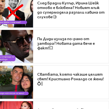
След Брадли Купър, Ирина Шейк
отново е влюбена? Новият мъж
до супермодела разпали лавина от
слухове🧐
Пи Диди излиза по-рано от
затвора? Новата дата вече е
факт!💥
Сватбата, която чакаше целият
свят! Кристиано Роналдо се жени!
💍🍾