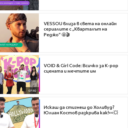
VESSOU влиза в света на онлайн
сериалите с „Кварталът на
Реджо“ 🤩🎬
VOID & Girl Code: Всичко за K-pop
сцената и мечтите им
07:50
Искаш да стигнеш до Холивуд?
Юлиан Костов разкрива как!👀💥