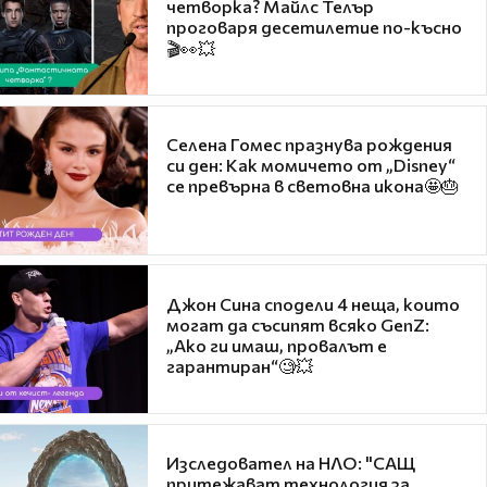
четворка? Майлс Телър
проговаря десетилетие по-късно
🎬👀💥
Селена Гомес празнува рождения
си ден: Как момичето от „Disney“
се превърна в световна икона🤩🎂
Джон Сина сподели 4 неща, които
могат да съсипят всяко GenZ:
„Ако ги имаш, провалът е
гарантиран“🧐💥
Изследовател на НЛО: "САЩ
притежават технология за