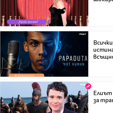
Всички
истина
всъщно
Елиът 
за тра