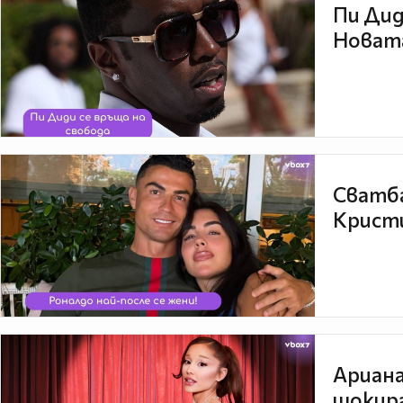
Пи Дид
Новата
Сватба
Кристи
Ариана
шокира