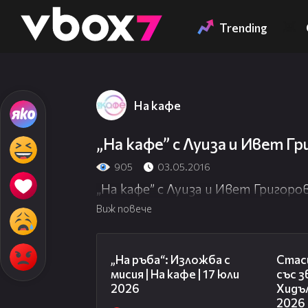
Member of
👾
Trending
На кафе
„На кафе” с Луиза и Ивет Гр
905
03.05.2016
„На кафе” с Луиза и Ивет Григоров
Виж повече
09:09
„На ръба“: Изложба с
Стаси
мисия | На кафе | 17 юли
със 
2026
Хидъл
2026