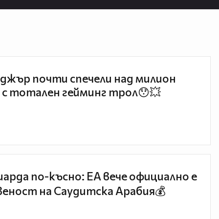
джър почти спечели над милион
 с тотален гейминг трол😯💥
иарда по-късно: EA вече официално е
еност на Саудитска Арабия💰