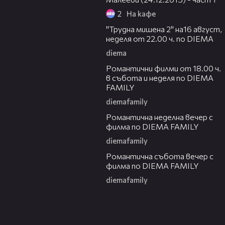
2
На кафе
00:31
"Трудна мишена 2" на16 август,
неделя от 22.00 ч. по DIEMA
diema
00:36
Романтични филми от 18.00 ч.
в събота и неделя по DIEMA
FAMILY
diemafamily
00:21
Романтичнa неделна вечер с
филма по DIEMA FAMILY
diemafamily
00:20
Романтичнa събота вечер с
филма по DIEMA FAMILY
diemafamily