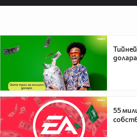
Тийней
долара
55 мил
собств