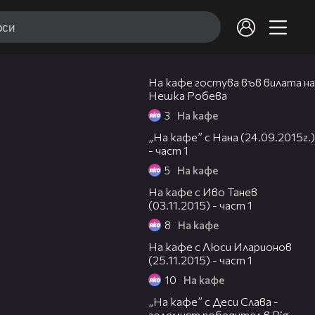
48:07
На кафе гостува във вилата на
Нешка Робева
3
На кафе
20:03
„На кафе” с Нана (24.09.2015г.)
- част 1
5
На кафе
31:32
На кафе с Иво Танев
(03.11.2015) - част 1
8
На кафе
21:59
На кафе с Люси Иларионов
(25.11.2015) - част 1
10
На кафе
28:34
„На кафе” с Деси Слава -
големият победител в Big