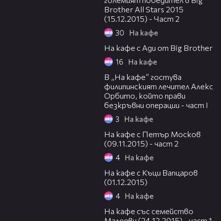
Brother All Stars 2015
(15.12.2015) - Част 2
30
На кафе
37:38
На кафе с Ади от Big Brother
16
На кафе
46:16
В „На кафе” гостува
филипинският лечител Алекс
Oрбито, който прави
безкръвни операции - част I
3
На кафе
34:25
На кафе с Петър Москов
(09.11.2015) - част 2
4
На кафе
46:35
На кафе с Къци Вапцаров
(01.12.2015)
4
На кафе
19:51
На кафе със семейство
Малееви (24.12.2015) - част 1