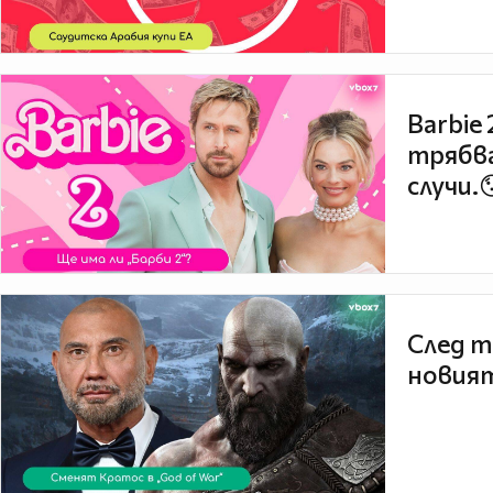
Barbie
трябва
случи.
След т
новият