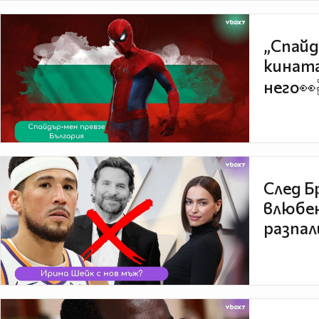
„Спайд
кината
него👀
След Б
влюбен
разпал