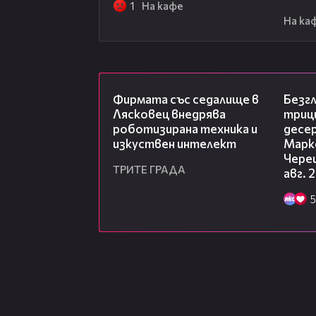
1
На кафе
На ка
00:06
Фирмата със седалище в
Безг
Лясковец внедрява
триц
роботизирана техника и
десе
изкуствен интелект
Марк
Чере
ТРИТЕ ГРАДА
авг. 
5