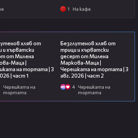
фе
1
На кафе
16:02
15:35
лутенов хляб от
Безглутенов хляб от
и и хърватски
трици и хърватски
рт от Милена
десерт от Милена
ова-Маца |
Маркова-Маца |
шката на тортата | 3
Черешката на тортата | 3
2026 | част 1
авг. 2026 | част 2
Черешката на
4
Черешката на
тортата
тортата