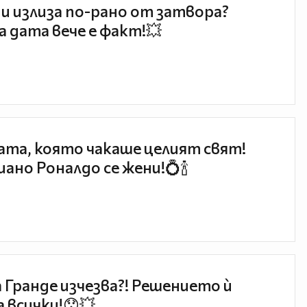
и излиза по-рано от затвора?
 дата вече е факт!💥
та, която чакаше целият свят!
ано Роналдо се жени!💍🍾
 Гранде изчезва?! Решението ѝ
 всички!😯💥