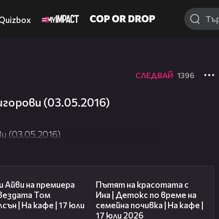
Quizbox
СЛЕДВАЙ
1396
игорови (03.05.2016)
и (03.05.2016)
02:58
17:40
 Айви на премиера
Пътят на красотата с
звездата Том
Ина | Детокс по време на
сън | На кафе | 17 юли
семейна почивка | На кафе |
17 юли 2026