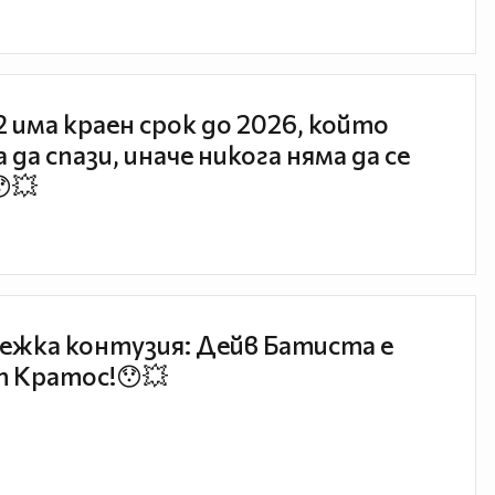
 2 има краен срок до 2026, който
 да спази, иначе никога няма да се
😯💥
ежка контузия: Дейв Батиста е
 Кратос!😯💥