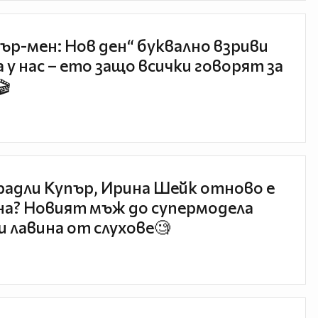
ър-мен: Нов ден“ буквално взриви
 у нас – ето защо всички говорят за
🎬
радли Купър, Ирина Шейк отново е
а? Новият мъж до супермодела
и лавина от слухове🧐