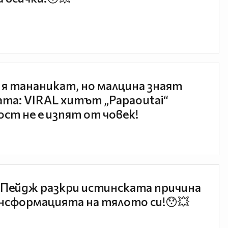
 я тананикат, но малцина знаят
та: VIRAL хитът „Papaoutai“
ст не е изпят от човек!
Пейдж разкри истинската причина
нсформацията на тялото си!😯💥