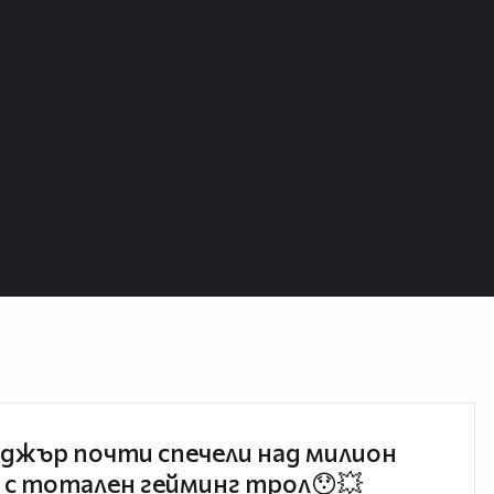
джър почти спечели над милион
 с тотален гейминг трол😯💥