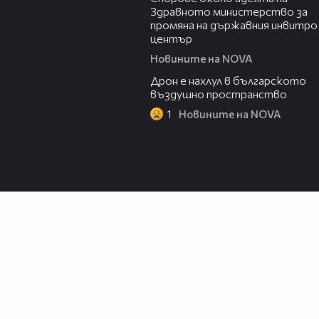
Здравното министерство за
промяна на държавния инвитро
център
Новините на NOVA
07:30
Дрон е нахлул в българското
въздушно пространство
1
Новините на NOVA