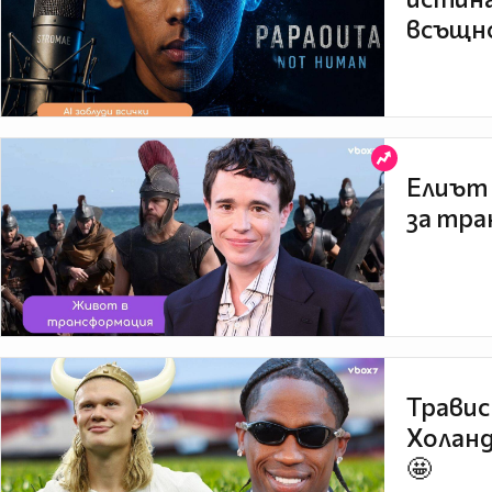
всъщно
Елиът 
за тра
Травис
Холанд
🤩