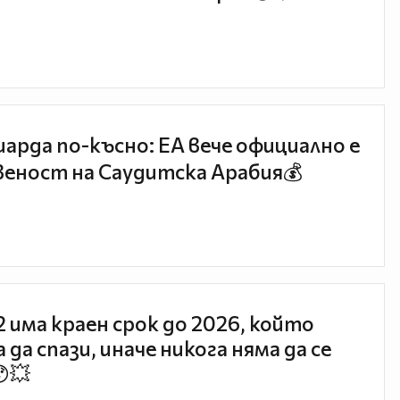
иарда по-късно: EA вече официално е
еност на Саудитска Арабия💰
 2 има краен срок до 2026, който
 да спази, иначе никога няма да се
😯💥