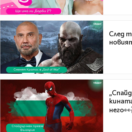
След т
новият
„Спайд
кината
него👀