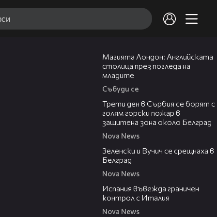
05:03
Магията Лондон: Английската
столица през погледа на
младите
Събуди се
00:36
Трети ден в Сърбия се борят с
голям горски пожар в
защитена зона около Белград
Nova News
00:43
Зеленски и Вучич се срещнаха в
Белград
Nova News
00:47
Испания въвежда граничен
контрол с Италия
Nova News
00:19