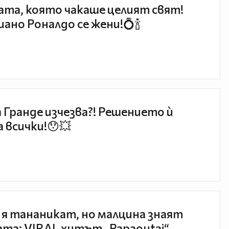
та, която чакаше целият свят!
ано Роналдо се жени!💍🍾
 Гранде изчезва?! Решението ѝ
 всички!😯💥
 я тананикат, но малцина знаят
та: VIRAL хитът „Papaoutai“