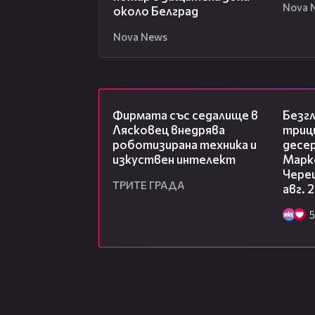
Nova 
около Белград
Nova News
00:06
Фирмата със седалище в
Безг
Лясковец внедрява
триц
роботизирана техника и
десе
изкуствен интелект
Марк
Чере
ТРИТЕ ГРАДА
авг. 
5