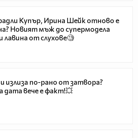
радли Купър, Ирина Шейк отново е
а? Новият мъж до супермодела
и лавина от слухове🧐
и излиза по-рано от затвора?
 дата вече е факт!💥