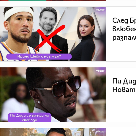
След Б
влюбен
разпал
Пи Дид
Новата