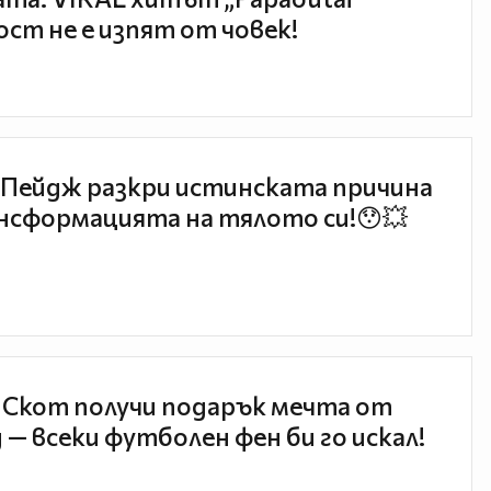
ст не е изпят от човек!
Пейдж разкри истинската причина
нсформацията на тялото си!😯💥
 Скот получи подарък мечта от
 — всеки футболен фен би го искал!