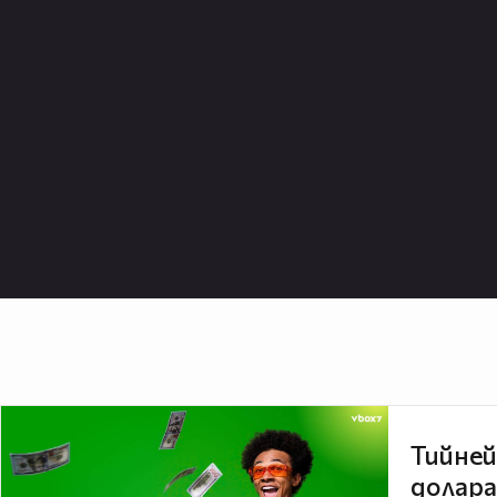
Тийней
долара