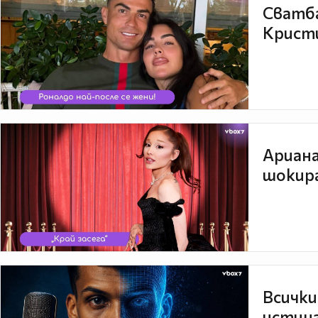
Сватба
Кристи
Ариана
шокира
Всички
истина