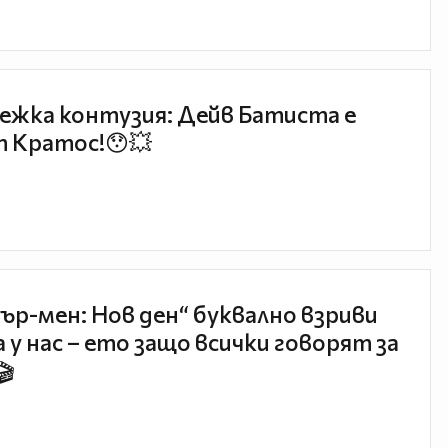
ежка контузия: Дейв Батиста е
 Кратос!😯💥
ър-мен: Нов ден“ буквално взриви
 у нас – ето защо всички говорят за
🎬