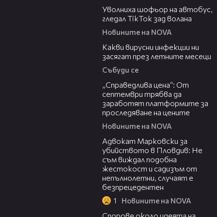
Уволниха шофьор на автобус,
гледал TikTok зад волана
Новините на NOVA
03:37
Какви вирусни инфекции ни
засягат през летните месеци
Събуди се
03:12
„Справедлива цена“: От
септември трябва да
заработят платформите за
проследяване на цените
Новините на NOVA
01:06
Адвокат Марковски за
убийството в Пловдив: Не
съм виждал подобна
жестокост и садизъм от
непълнолетни, случаят е
безпрецедентен
1
Новините на NOVA
00:50
Спорове около идеята на