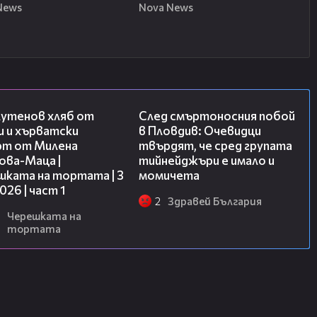
News
Nova News
16:02
09:32
лутенов хляб от
След смъртоносния побой
и и хърватски
в Пловдив: Очевидци
рт от Милена
твърдят, че сред групата
ова-Маца |
тийнейджъри е имало и
шката на тортата | 3
момичета
2026 | част 1
2
Здравей България
Черешката на
тортата