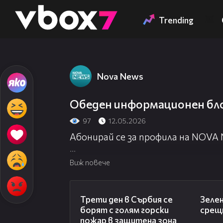
Member of
👾
Trending
Nova News
Обеден информационен бло
97
12.05.2026
Абонирай се за профила на NOVA
Посети официалния сайт:
http://
Виж повече
Гледай NOVA NEWS на живо:
http:
00:36
Трети ден в Сърбия се
Зелен
борят с голям горски
срещн
пожар в защитена зона