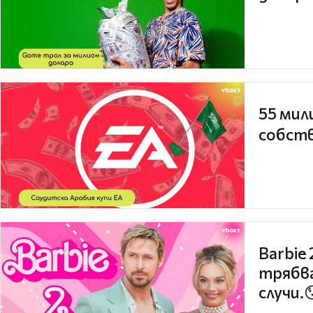
55 мил
собств
Barbie
трябва
случи.