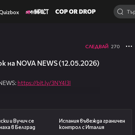
Quizbox
СЛЕДВАЙ
270
к на NOVA NEWS (12.05.2026)
 NEWS:
https://bit.ly/3NY4l3I
nova.bg/
//nova.bg/live/news
00:43
00:47
ски и Вучич се
Испания въвежда граничен
аха в Белград
контрол с Италия