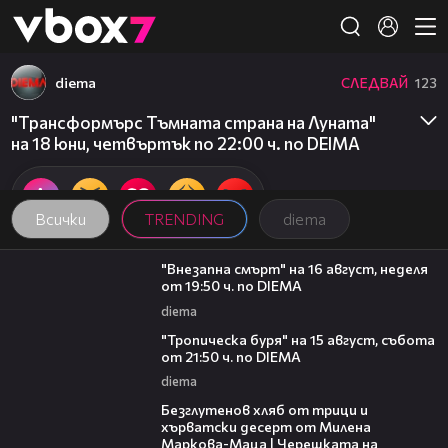
Member of
👾
diema
СЛЕДВАЙ
123
"Трансформърс Тъмната страна на Луната"
на 18 юни, четвъртък по 22:00 ч. по DEIMA
Всички
TRENDING
diema
00:33
"Внезапна смърт" на 16 август, неделя
от 19:50 ч. по DIEMA
diema
00:32
"Тропическа буря" на 15 август, събота
от 21:50 ч. по DIEMA
diema
16:02
Безглутенов хляб от трици и
хърватски десерт от Милена
Маркова-Маца | Черешката на