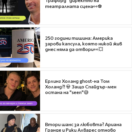
Трафорд“ директно на
театралната сцена👀⚽
250 години тишина: Америка
зарови капсула, която никой жив
днес няма да отвори👀💥
Ерлинг Холанд ghost-на Том
Холанд?! 💀 Защо Спайдър-мен
остана на "seen"😅
Втори шанс за любовта? Ариана
Гранде и Рики Алварес отново