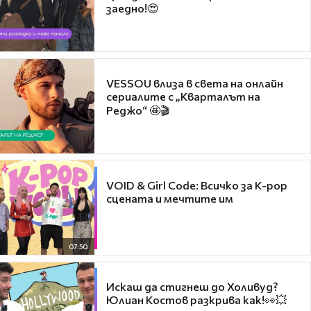
заедно!😍
VESSOU влиза в света на онлайн
сериалите с „Кварталът на
Реджо“ 🤩🎬
VOID & Girl Code: Всичко за K-pop
сцената и мечтите им
07:50
Искаш да стигнеш до Холивуд?
Юлиан Костов разкрива как!👀💥