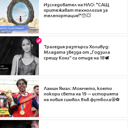
Изследовател на НЛО: "САЩ
притежават технология за
телепортация!"😯💥
Трагедия разтърси Холивуд:
Младата звезда от „Годзила
срещу Конг“ си отиде на 18🕊️
Ламин Ямал: Момчето, което
покори света на 19 — историята
на новия символ във футбола🤩⚽