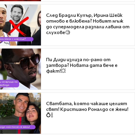
След Брадли Купър, Ирина Шейк
отново е влюбена? Новият мъж
до супермодела разпали лавина от
слухове🧐
Пи Диди излиза по-рано от
затвора? Новата дата вече е
факт!💥
Сватбата, която чакаше целият
свят! Кристиано Роналдо се жени!
💍🍾