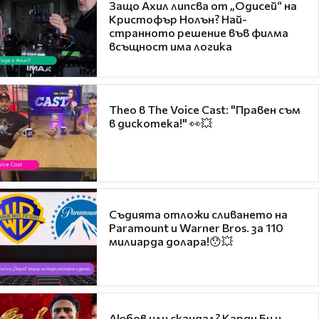
Защо Ахил липсва от „Одисей“ на
Кристофър Нолън? Най-
странното решение във филма
всъщност има логика
Theo в The Voice Cast: "Правен съм
в дискотека!" 👀💥
Съдията отложи сливането на
Paramount и Warner Bros. за 110
милиарда долара!😯💥
Любов или скандал? Карди Би и