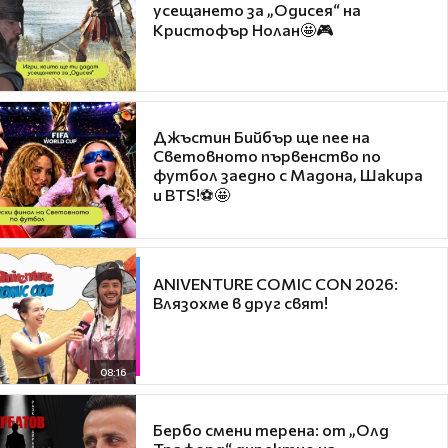
усещането за „Одисея“ на
Кристофър Нолан🤩🎮
Джъстин Бийбър ще пее на
Световното първенство по
футбол заедно с Мадона, Шакира
и BTS!⚽🤩
ANIVENTURE COMIC CON 2026:
Влязохме в друг свят!
08:16
Бербо смени терена: от „Олд