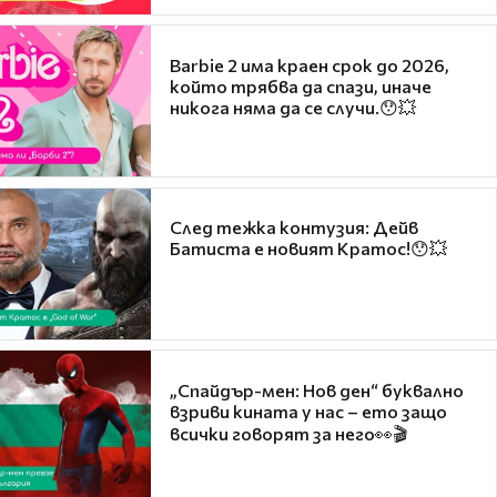
Barbie 2 има краен срок до 2026,
който трябва да спази, иначе
никога няма да се случи.😯💥
След тежка контузия: Дейв
Батиста е новият Кратос!😯💥
„Спайдър-мен: Нов ден“ буквално
взриви кината у нас – ето защо
всички говорят за него👀🎬