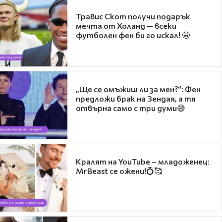
Травис Скот получи подарък
мечта от Холанд — всеки
футболен фен би го искал! 🤩
„Ще се омъжиш ли за мен?“: Фен
предложи брак на Зендая, а тя
отвърна само с три думи😅
Кралят на YouTube – младоженец:
MrBeast се ожени!💍🥰