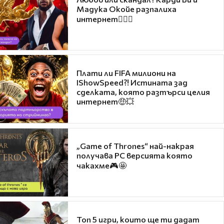
Мадука Окойе разпалиха
интернет❤️‍🔥🔥
Плати ли FIFA милиони на
IShowSpeed?! Истината зад
сделката, която разтърси целия
интернет🤑💥
„Game of Thrones“ най-накрая
получава PC версията която
чакахме🎮🤩
Топ 5 игри, които ще ти дадат