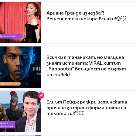
Ариана Гранде изчезва?!
Решението ѝ шокира всички!😯💥
Всички я тананикат, но малцина
знаят истината: VIRAL хитът
„Papaoutai“ всъщност не е изпят
от човек!
Елиът Пейдж разкри истинската
причина за трансформацията на
тялото си!😯💥