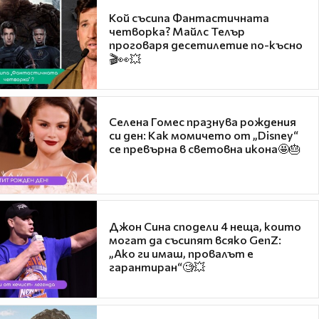
Кой съсипа Фантастичната
четворка? Майлс Телър
проговаря десетилетие по-късно
🎬👀💥
Селена Гомес празнува рождения
си ден: Как момичето от „Disney“
се превърна в световна икона🤩🎂
Джон Сина сподели 4 неща, които
могат да съсипят всяко GenZ:
„Ако ги имаш, провалът е
гарантиран“🧐💥