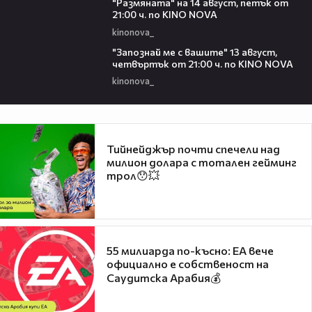
"Размянaта" на 14 август, петък от
21:00 ч. по KINO NOVA
kinonova_
00:23
"Запознай ме с вашите" 13 август,
четвъртък от 21:00 ч. по KINO NOVA
kinonova_
Тийнейджър почти спечели над
милион долара с тотален гейминг
трол😯💥
55 милиарда по-късно: EA вече
официално е собственост на
Саудитска Арабия💰