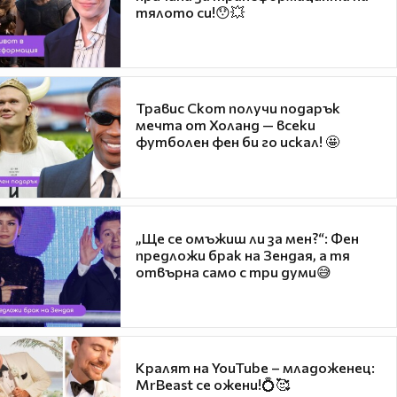
тялото си!😯💥
Травис Скот получи подарък
мечта от Холанд — всеки
футболен фен би го искал! 🤩
„Ще се омъжиш ли за мен?“: Фен
предложи брак на Зендая, а тя
отвърна само с три думи😅
Кралят на YouTube – младоженец:
MrBeast се ожени!💍🥰