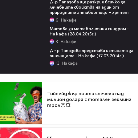
Д-р Папазова ще разкрие всичко за
лечебните свойства на един от
природните антибиотици – хрянът
6
На кафе
49:09
Mитове за метаболитния синдром -
На кафе (28.04.2015г.)
3
На кафе
46:17
Д - р Папазова представя истината за
пшеницата - На кафе (17.03.2014г.)
13
На кафе
Тийнейджър почти спечели над
милион долара с тотален гейминг
трол😯💥