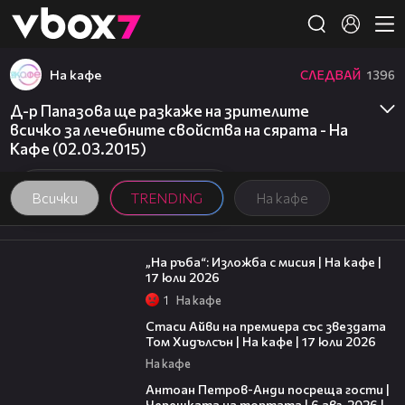
Member of
👾
На кафе
СЛЕДВАЙ
1396
Д-р Папазова ще разкаже на зрителите
всичко за лечебните свойства на сярата - На
Кафе (02.03.2015)
Всички
TRENDING
На кафе
09:09
„На ръба“: Изложба с мисия | На кафе |
17 юли 2026
1
На кафе
02:58
Стаси Айви на премиера със звездата
Том Хидълсън | На кафе | 17 юли 2026
На кафе
19:09
Антоан Петров-Анди посреща гости |
Черешката на тортата | 6 авг. 2026 |