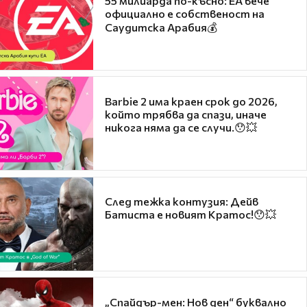
55 милиарда по-късно: EA вече
официално е собственост на
Саудитска Арабия💰
Barbie 2 има краен срок до 2026,
който трябва да спази, иначе
никога няма да се случи.😯💥
След тежка контузия: Дейв
Батиста е новият Кратос!😯💥
„Спайдър-мен: Нов ден“ буквално