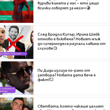
взриви кината у нас – ето защо
всички говорят за него👀🎬
След Брадли Купър, Ирина Шейк
отново е влюбена? Новият мъж
до супермодела разпали лавина от
слухове🧐
Пи Диди излиза по-рано от
затвора? Новата дата вече е
факт!💥
Сватбата, която чакаше целият