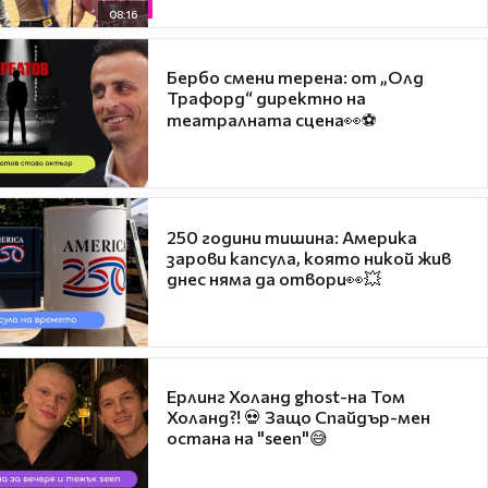
08:16
Бербо смени терена: от „Олд
Трафорд“ директно на
театралната сцена👀⚽
250 години тишина: Америка
зарови капсула, която никой жив
днес няма да отвори👀💥
Ерлинг Холанд ghost-на Том
Холанд?! 💀 Защо Спайдър-мен
остана на "seen"😅