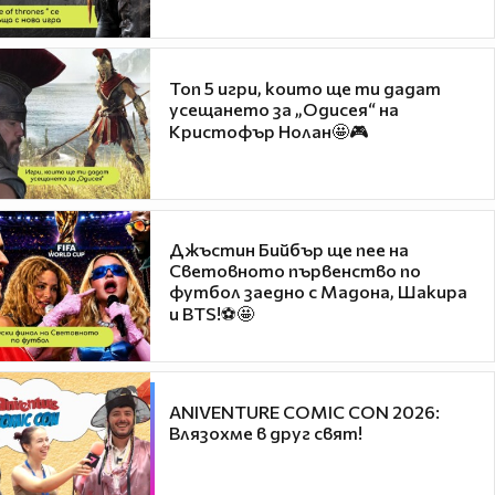
Топ 5 игри, които ще ти дадат
усещането за „Одисея“ на
Кристофър Нолан🤩🎮
Джъстин Бийбър ще пее на
Световното първенство по
футбол заедно с Мадона, Шакира
и BTS!⚽🤩
ANIVENTURE COMIC CON 2026:
Влязохме в друг свят!