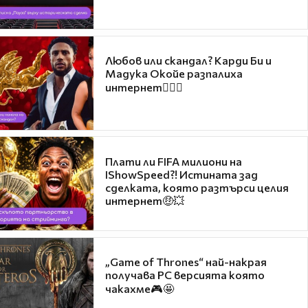
Любов или скандал? Карди Би и
Мадука Окойе разпалиха
интернет❤️‍🔥🔥
Плати ли FIFA милиони на
IShowSpeed?! Истината зад
сделката, която разтърси целия
интернет🤑💥
„Game of Thrones“ най-накрая
получава PC версията която
чакахме🎮🤩