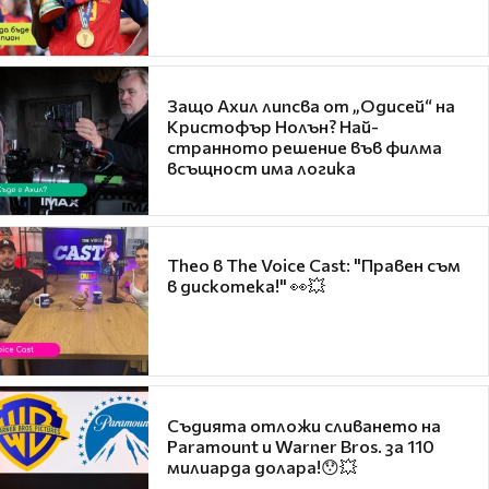
Защо Ахил липсва от „Одисей“ на
Кристофър Нолън? Най-
странното решение във филма
всъщност има логика
Theo в The Voice Cast: "Правен съм
в дискотека!" 👀💥
Съдията отложи сливането на
Paramount и Warner Bros. за 110
милиарда долара!😯💥