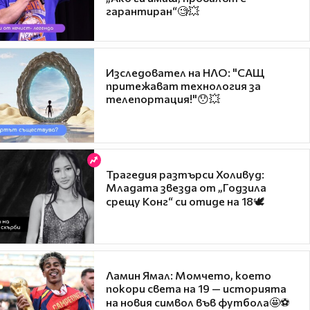
гарантиран“🧐💥
Изследовател на НЛО: "САЩ
притежават технология за
телепортация!"😯💥
Трагедия разтърси Холивуд:
Младата звезда от „Годзила
срещу Конг“ си отиде на 18🕊️
Ламин Ямал: Момчето, което
покори света на 19 — историята
на новия символ във футбола🤩⚽