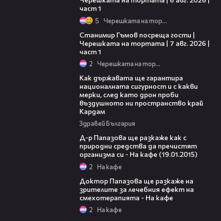
част 1
5
Черешката на тортата
16:22
Станимир Гъмов посреща гости |
Черешката на тортата | 7 авг. 2026 |
част 1
2
Черешката на тортата
21:17
Как държавата ще гарантира
националната сигурност и с какви
мерки, след като дрон проби
въздушното ни пространство край
Кардам
Здравей България
50:13
Д-р Папазова ще разкаже как с
природни средства да пречистят
организма си - На кафе (19.01.2015)
2
На кафе
51:15
Доктор Папазова ще разкаже на
зрителите за лечебния ефект на
смехотерапията - На кафе
2
На кафе
36:17