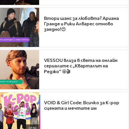
Втори шанс за любовта? Ариана
Гранде и Рики Алварес отново
заедно!😍
VESSOU влиза в света на онлайн
сериалите с „Кварталът на
Реджо“ 🤩🎬
VOID & Girl Code: Всичко за K-pop
сцената и мечтите им
07:50