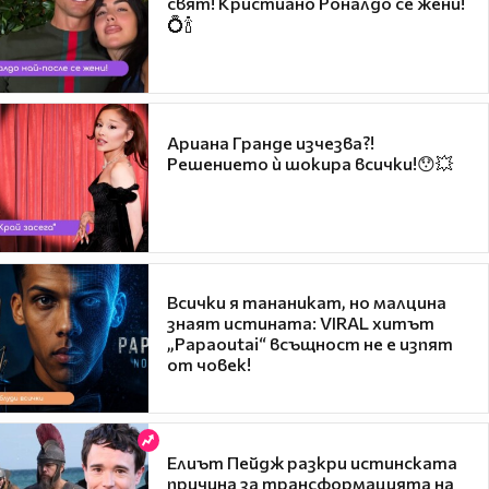
свят! Кристиано Роналдо се жени!
💍🍾
Ариана Гранде изчезва?!
Решението ѝ шокира всички!😯💥
Всички я тананикат, но малцина
знаят истината: VIRAL хитът
„Papaoutai“ всъщност не е изпят
от човек!
Елиът Пейдж разкри истинската
причина за трансформацията на