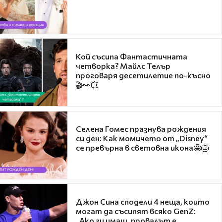
Кой съсипа Фантастичната
четворка? Майлс Телър
проговаря десетилетие по-късно
🎬👀💥
Селена Гомес празнува рождения
си ден: Как момичето от „Disney“
се превърна в световна икона🤩🎂
Джон Сина сподели 4 неща, които
могат да съсипят всяко GenZ:
„Ако ги имаш, провалът е