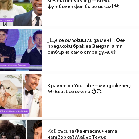
мечта от Холанд — всеки
футболен фен би го искал! 🤩
„Ще се омъжиш ли за мен?“: Фен
предложи брак на Зендая, а тя
отвърна само с три думи😅
Кралят на YouTube – младоженец:
MrBeast се ожени!💍🥰
Кой съсипа Фантастичната
четворка? Майлс Телър