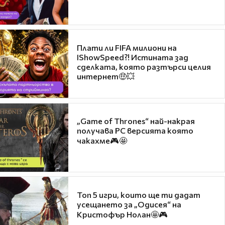
Плати ли FIFA милиони на
IShowSpeed?! Истината зад
сделката, която разтърси целия
интернет🤑💥
„Game of Thrones“ най-накрая
получава PC версията която
чакахме🎮🤩
Топ 5 игри, които ще ти дадат
усещането за „Одисея“ на
Кристофър Нолан🤩🎮