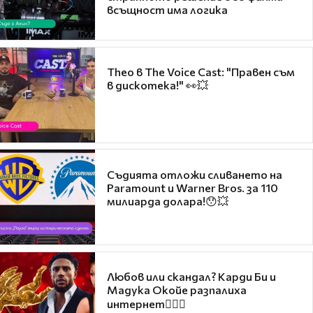
всъщност има логика
Theo в The Voice Cast: "Правен съм
в дискотека!" 👀💥
Съдията отложи сливането на
Paramount и Warner Bros. за 110
милиарда долара!😯💥
Любов или скандал? Карди Би и
Мадука Окойе разпалиха
интернет❤️‍🔥🔥