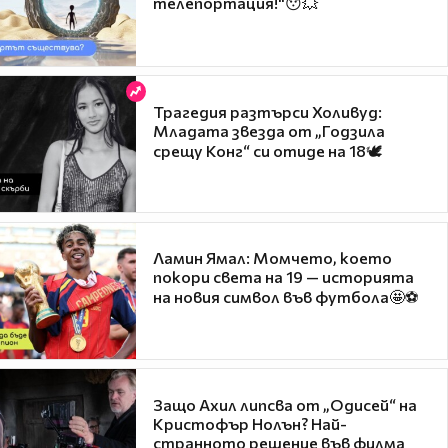
телепортация!"😯💥
Трагедия разтърси Холивуд:
Младата звезда от „Годзила
срещу Конг“ си отиде на 18🕊️
Ламин Ямал: Момчето, което
покори света на 19 — историята
на новия символ във футбола🤩⚽
Защо Ахил липсва от „Одисей“ на
Кристофър Нолън? Най-
странното решение във филма