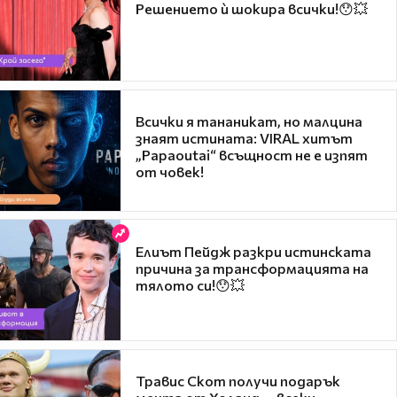
Решението ѝ шокира всички!😯💥
Всички я тананикат, но малцина
знаят истината: VIRAL хитът
„Papaoutai“ всъщност не е изпят
от човек!
Елиът Пейдж разкри истинската
причина за трансформацията на
тялото си!😯💥
Травис Скот получи подарък