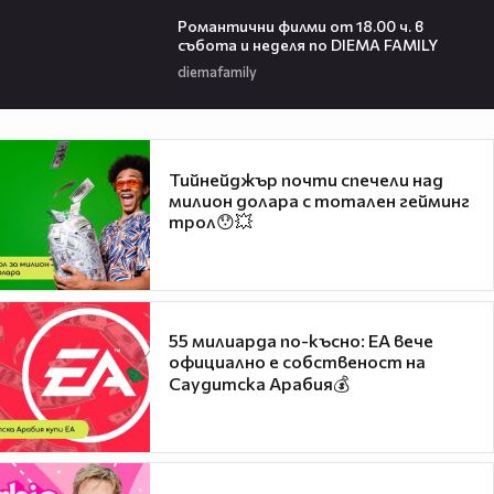
00:36
Романтични филми от 18.00 ч. в
събота и неделя по DIEMA FAMILY
diemafamily
Тийнейджър почти спечели над
милион долара с тотален гейминг
трол😯💥
55 милиарда по-късно: EA вече
официално е собственост на
Саудитска Арабия💰