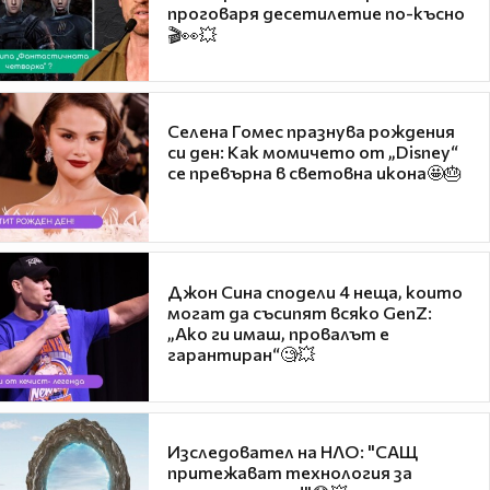
проговаря десетилетие по-късно
🎬👀💥
Селена Гомес празнува рождения
си ден: Как момичето от „Disney“
се превърна в световна икона🤩🎂
Джон Сина сподели 4 неща, които
могат да съсипят всяко GenZ:
„Ако ги имаш, провалът е
гарантиран“🧐💥
Изследовател на НЛО: "САЩ
притежават технология за