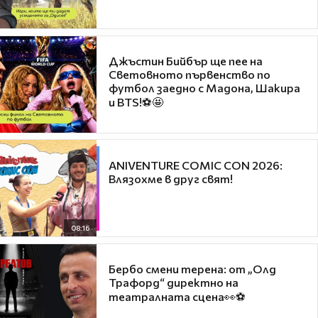
Джъстин Бийбър ще пее на
Световното първенство по
футбол заедно с Мадона, Шакира
и BTS!⚽🤩
ANIVENTURE COMIC CON 2026:
Влязохме в друг свят!
08:16
Бербо смени терена: от „Олд
Трафорд“ директно на
театралната сцена👀⚽