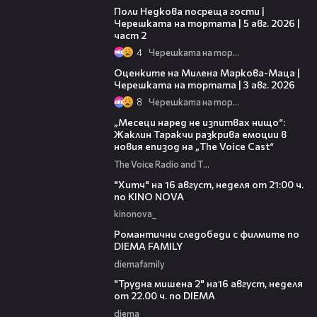
Поли Недкова посреща гости |
Черешката на тортата | 5 авг. 2026 |
част 2
4
Черешката на тортата
14:06
Оценките на Милена Маркова-Маца |
Черешката на тортата | 3 авг. 2026
8
Черешката на тортата
01:13:23
„Месеци наред не изпитвах нищо“:
Жаклин Таракчи разкрива емоции в
новия епизод на „The Voice Cast“
The Voice Radio and TV Bulgaria
00:30
"Хитч" на 16 август, неделя от 21:00 ч.
по KINO NOVA
kinonova_
00:31
Романтични следобеди с филмите по
DIEMA FAMILY
diemafamily
00:31
"Трудна мишена 2" на16 август, неделя
от 22.00 ч. по DIEMA
diema