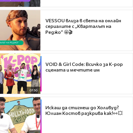
VESSOU влиза в света на онлайн
сериалите с „Кварталът на
Реджо“ 🤩🎬
VOID & Girl Code: Всичко за K-pop
сцената и мечтите им
07:50
Искаш да стигнеш до Холивуд?
Юлиан Костов разкрива как!👀💥