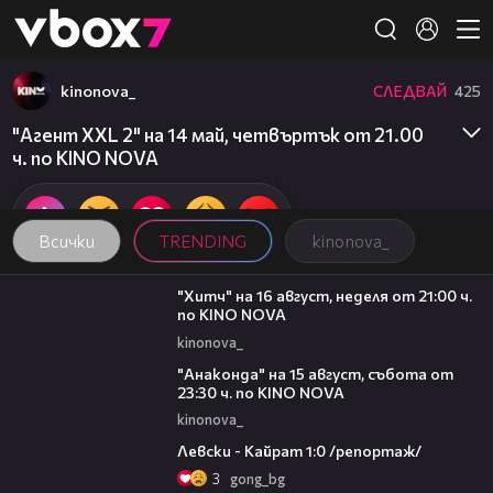
Member of
👾
kinonova_
СЛЕДВАЙ
425
"Агент XXL 2" на 14 май, четвъртък от 21.00
ч. по KINO NOVA
Всички
TRENDING
kinonova_
00:30
"Хитч" на 16 август, неделя от 21:00 ч.
по KINO NOVA
kinonova_
00:30
"Анаконда" на 15 август, събота от
23:30 ч. по KINO NOVA
kinonova_
05:57
Левски - Кайрат 1:0 /репортаж/
3
gong_bg
13:03