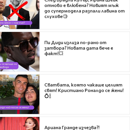
отново е влюбена? Новият мъж
до супермодела разпали лавина от
слухове🧐
Пи Диди излиза по-рано от
затвора? Новата дата вече е
факт!💥
Сватбата, която чакаше целият
свят! Кристиано Роналдо се жени!
💍🍾
Ариана Гранде изчезва?!