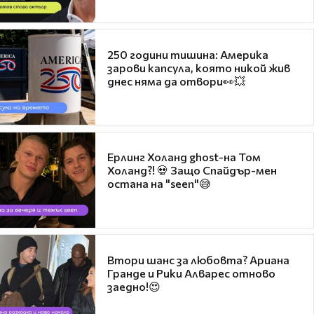
250 години тишина: Америка
зарови капсула, която никой жив
днес няма да отвори👀💥
Ерлинг Холанд ghost-на Том
Холанд?! 💀 Защо Спайдър-мен
остана на "seen"😅
Втори шанс за любовта? Ариана
Гранде и Рики Алварес отново
заедно!😍