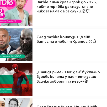
Barbie 2 има краен срок до 2026,
който трябва да спази, иначе
никога няма да се случи.😯💥
След тежка контузия: Дейв
Батиста е новият Кратос!😯💥
„Спайдър-мен: Нов ден“ буквално
взриви кината у нас – ето защо
всички говорят за него👀🎬
След Брадли Купър, Ирина Шейк