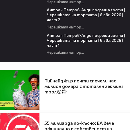
Черешката на тортата
11:00
Антоан Петров-Анди посреща гости |
Черешката на тортата | 6 авг. 2026 |
част 2
Черешката на тортата
19:09
Антоан Петров-Анди посреща гости |
Черешката на тортата | 6 авг. 2026 |
част 1
Черешката на тортата
Тийнейджър почти спечели над
милион долара с тотален гейминг
трол😯💥
55 милиарда по-късно: EA вече
официално е собственост на