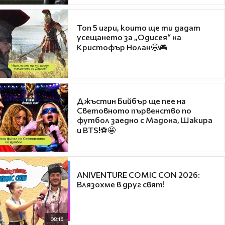
Топ 5 игри, които ще ти дадат
усещането за „Одисея“ на
Кристофър Нолан🤩🎮
Джъстин Бийбър ще пее на
Световното първенство по
футбол заедно с Мадона, Шакира
и BTS!⚽🤩
ANIVENTURE COMIC CON 2026:
Влязохме в друг свят!
08:16