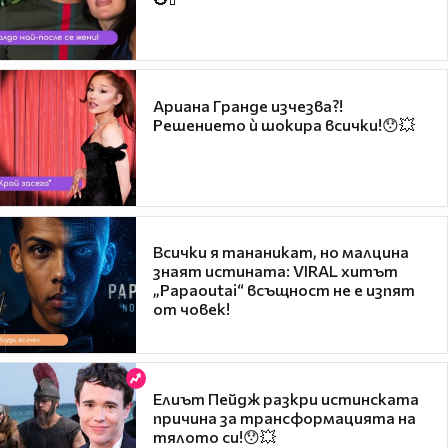
Ариана Гранде изчезва?!
Решението ѝ шокира всички!😯💥
Всички я тананикат, но малцина
знаят истината: VIRAL хитът
„Papaoutai“ всъщност не е изпят
от човек!
Елиът Пейдж разкри истинската
причина за трансформацията на
тялото си!😯💥