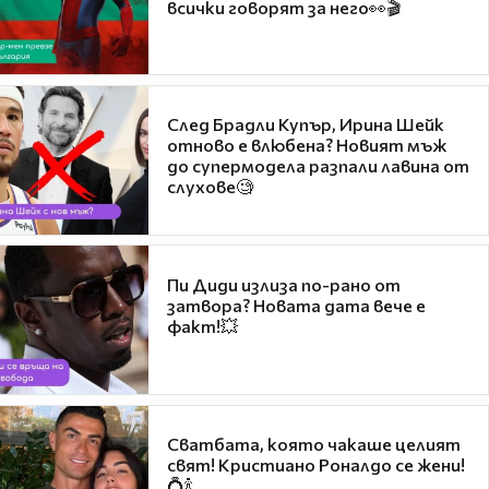
всички говорят за него👀🎬
След Брадли Купър, Ирина Шейк
отново е влюбена? Новият мъж
до супермодела разпали лавина от
слухове🧐
Пи Диди излиза по-рано от
затвора? Новата дата вече е
факт!💥
Сватбата, която чакаше целият
свят! Кристиано Роналдо се жени!
💍🍾