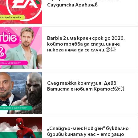
Саудитска Арабия💰
Barbie 2 има краен срок до 2026,
който трябва да спази, иначе
никога няма да се случи.😯💥
След тежка контузия: Дейв
Батиста е новият Кратос!😯💥
„Спайдър-мен: Нов ден“ буквално
взриви кината у нас – ето защо