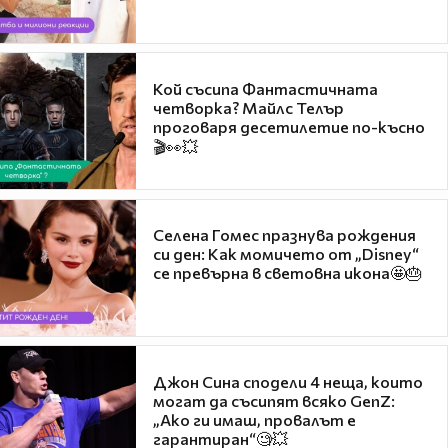
Кой съсипа Фантастичната
четворка? Майлс Телър
проговаря десетилетие по-късно
🎬👀💥
Селена Гомес празнува рождения
си ден: Как момичето от „Disney“
се превърна в световна икона🤩🎂
Джон Сина сподели 4 неща, които
могат да съсипят всяко GenZ:
„Ако ги имаш, провалът е
гарантиран“🧐💥