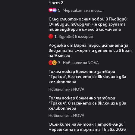
Част 2
5
Черешката на тортата
09:32
След смъртоносния побой в Пловдив:
Очевидци твърдят, че сред групата
тийнейджъри е имало и момичета
1
Здравей България
03:09
Родилка от Варна търси истината за
внезапната смърт на детето си в края
на 9 месец
3
Новините на NOVA
03:06
Голям пожар временно затвори
"Тракия", в гасенето се включиха два
хеликоптера
Новините на NOVA
03:39
Голям пожар временно затвори
"Тракия", в гасенето се включиха два
хеликоптера
Новините на NOVA
02:47
Оценките на Антоан Петров-Анди |
Черешката на тортата | 6 авг. 2026