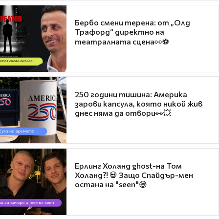
Бербо смени терена: от „Олд
Трафорд“ директно на
театралната сцена👀⚽
250 години тишина: Америка
зарови капсула, която никой жив
днес няма да отвори👀💥
Ерлинг Холанд ghost-на Том
Холанд?! 💀 Защо Спайдър-мен
остана на "seen"😅