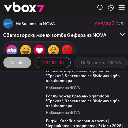
Member of
👾
Новините на NOVA
СЛЕДВАЙ
2751
Светогорски монах готви в ефира на NOVA
Всички
TRENDING
Новините на NOVA
03:06
Голям пожар временно затвори
"Тракия", в гасенето се включиха два
хеликоптера
Новините на NOVA
03:39
Голям пожар временно затвори
"Тракия", в гасенето се включиха два
хеликоптера
Новините на NOVA
16:45
Енджи Касабие посреща гости |
Черешката на тортата | 31 юли 2026 |