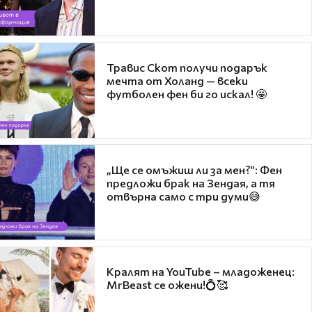
Травис Скот получи подарък
мечта от Холанд — всеки
футболен фен би го искал! 🤩
„Ще се омъжиш ли за мен?“: Фен
предложи брак на Зендая, а тя
отвърна само с три думи😅
Кралят на YouTube – младоженец:
MrBeast се ожени!💍🥰