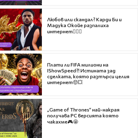
Любов или скандал? Карди Би и
Мадука Окойе разпалиха
интернет❤️‍🔥🔥
Плати ли FIFA милиони на
IShowSpeed?! Истината зад
сделката, която разтърси целия
интернет🤑💥
„Game of Thrones“ най-накрая
получава PC версията която
чакахме🎮🤩