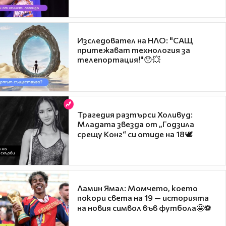
Изследовател на НЛО: "САЩ
притежават технология за
телепортация!"😯💥
Трагедия разтърси Холивуд:
Младата звезда от „Годзила
срещу Конг“ си отиде на 18🕊️
Ламин Ямал: Момчето, което
покори света на 19 — историята
на новия символ във футбола🤩⚽