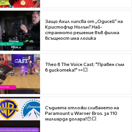
Защо Ахил липсва от „Одисей“ на
Кристофър Нолън? Най-
странното решение във филма
всъщност има логика
Theo в The Voice Cast: "Правен съм
в дискотека!" 👀💥
Съдията отложи сливането на
Paramount и Warner Bros. за 110
милиарда долара!😯💥