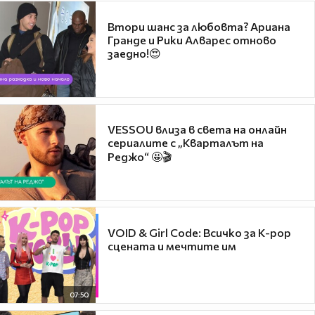
Втори шанс за любовта? Ариана
Гранде и Рики Алварес отново
заедно!😍
VESSOU влиза в света на онлайн
сериалите с „Кварталът на
Реджо“ 🤩🎬
VOID & Girl Code: Всичко за K-pop
сцената и мечтите им
07:50