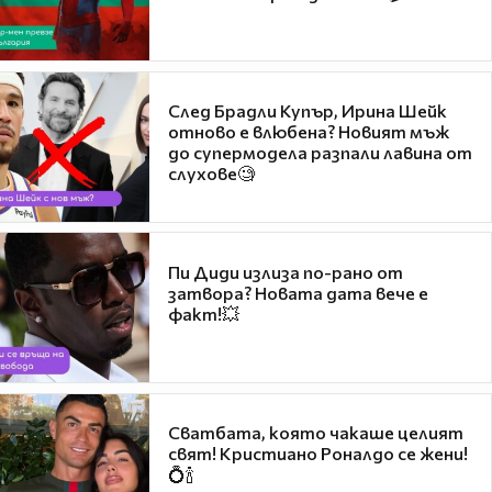
След Брадли Купър, Ирина Шейк
отново е влюбена? Новият мъж
до супермодела разпали лавина от
слухове🧐
Пи Диди излиза по-рано от
затвора? Новата дата вече е
факт!💥
Сватбата, която чакаше целият
свят! Кристиано Роналдо се жени!
💍🍾