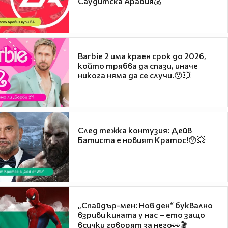
Саудитска Арабия💰
Barbie 2 има краен срок до 2026,
който трябва да спази, иначе
никога няма да се случи.😯💥
След тежка контузия: Дейв
Батиста е новият Кратос!😯💥
„Спайдър-мен: Нов ден“ буквално
взриви кината у нас – ето защо
всички говорят за него👀🎬