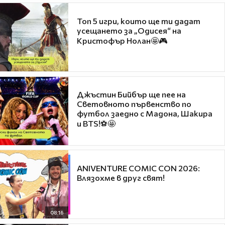
Топ 5 игри, които ще ти дадат
усещането за „Одисея“ на
Кристофър Нолан🤩🎮
Джъстин Бийбър ще пее на
Световното първенство по
футбол заедно с Мадона, Шакира
и BTS!⚽🤩
ANIVENTURE COMIC CON 2026:
Влязохме в друг свят!
08:16