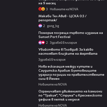
на 9 месец
3
Новините на NOVA
09:11
Макаби Тел Авив - ЦСКА 0:3 /
репортаж/
2
gong_bg
05:54
Поморие посреща първото издание на
Sunset Port Festival
2
Здравей България
11:38
Убийството в Пловдив: За какво
настояват близките на жертвата
Здравей България
00:47
Нова ескалация между хутите и
Саудитска Арабия: Бунтовниците
удариха позиции на правителствените
сили в Йемен
Новините на NOVA
00:51
Ограничават движението на камиони
по "Тракия", "Струма" и Кресненското
дефиле в петък и неделя
Новините на NOVA