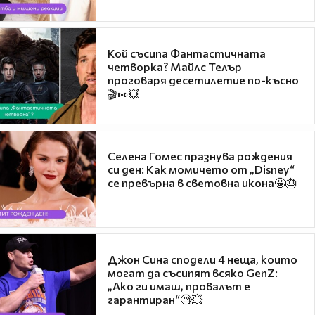
Кой съсипа Фантастичната
четворка? Майлс Телър
проговаря десетилетие по-късно
🎬👀💥
Селена Гомес празнува рождения
си ден: Как момичето от „Disney“
се превърна в световна икона🤩🎂
Джон Сина сподели 4 неща, които
могат да съсипят всяко GenZ:
„Ако ги имаш, провалът е
гарантиран“🧐💥