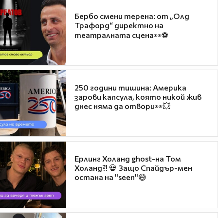
Бербо смени терена: от „Олд
Трафорд“ директно на
театралната сцена👀⚽
250 години тишина: Америка
зарови капсула, която никой жив
днес няма да отвори👀💥
Ерлинг Холанд ghost-на Том
Холанд?! 💀 Защо Спайдър-мен
остана на "seen"😅