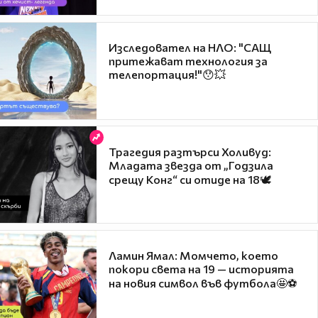
Изследовател на НЛО: "САЩ
притежават технология за
телепортация!"😯💥
Трагедия разтърси Холивуд:
Младата звезда от „Годзила
срещу Конг“ си отиде на 18🕊️
Ламин Ямал: Момчето, което
покори света на 19 — историята
на новия символ във футбола🤩⚽