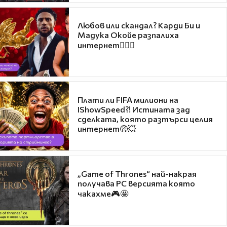
Любов или скандал? Карди Би и
Мадука Окойе разпалиха
интернет❤️‍🔥🔥
Плати ли FIFA милиони на
IShowSpeed?! Истината зад
сделката, която разтърси целия
интернет🤑💥
„Game of Thrones“ най-накрая
получава PC версията която
чакахме🎮🤩