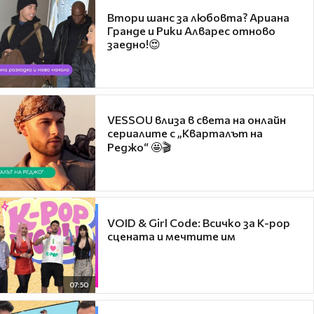
Втори шанс за любовта? Ариана
Гранде и Рики Алварес отново
заедно!😍
VESSOU влиза в света на онлайн
сериалите с „Кварталът на
Реджо“ 🤩🎬
VOID & Girl Code: Всичко за K-pop
сцената и мечтите им
07:50