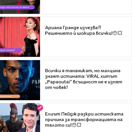
Ариана Гранде изчезва?!
Решението ѝ шокира всички!😯💥
Всички я тананикат, но малцина
знаят истината: VIRAL хитът
„Papaoutai“ всъщност не е изпят
от човек!
Елиът Пейдж разкри истинската
причина за трансформацията на
тялото си!😯💥