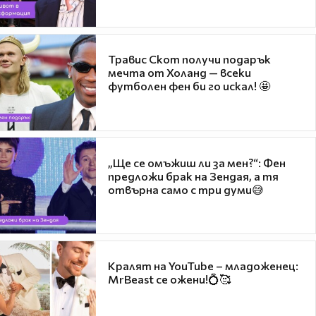
Травис Скот получи подарък
мечта от Холанд — всеки
футболен фен би го искал! 🤩
„Ще се омъжиш ли за мен?“: Фен
предложи брак на Зендая, а тя
отвърна само с три думи😅
Кралят на YouTube – младоженец:
MrBeast се ожени!💍🥰