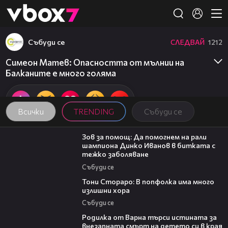
Member of
👾
Събуди се
СЛЕДВАЙ
1212
Симеон Матев: Опасността от мълнии на
Балканите е много голяма
Всички
TRENDING
Събуди се
03:29
Зов за помощ: Да помогнем на рали
шампиона Динко Иванов в битката с
тежко заболяване
Събуди се
27:22
Тони Стораро: В попфолка има много
излишни хора
Събуди се
03:09
Родилка от Варна търси истината за
внезапната смърт на детето си в края