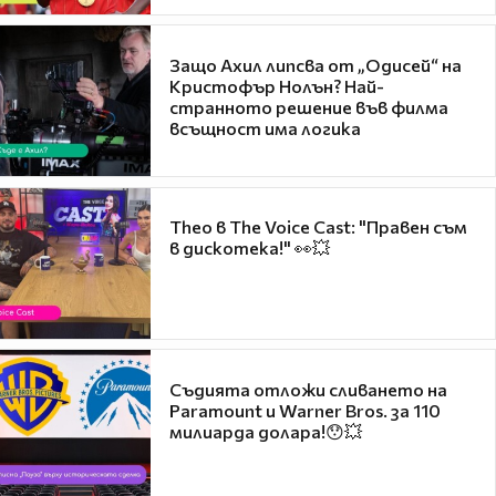
Защо Ахил липсва от „Одисей“ на
Кристофър Нолън? Най-
странното решение във филма
всъщност има логика
Theo в The Voice Cast: "Правен съм
в дискотека!" 👀💥
Съдията отложи сливането на
Paramount и Warner Bros. за 110
милиарда долара!😯💥