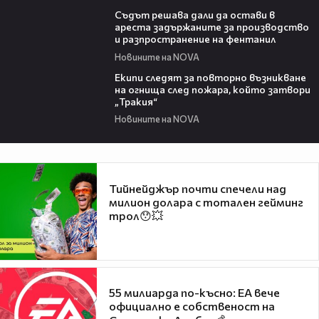
00:35
Съдът решава дали да остави в
ареста задържаните за производство
и разпространение на фентанил
Новините на NOVA
00:34
Екипи следят за повторно възникване
на огнища след пожара, който затвори
„Тракия“
Новините на NOVA
Тийнейджър почти спечели над
милион долара с тотален гейминг
трол😯💥
55 милиарда по-късно: EA вече
официално е собственост на