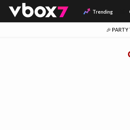
Member of
👾
Trending
🎉 PARTY