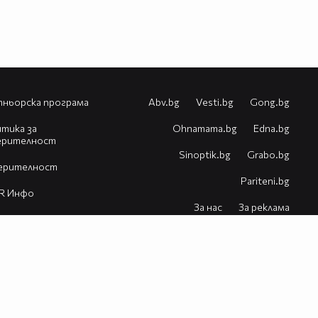
ньорска програма
Abv.bg
Vesti.bg
Gong.bg
тика за
Оhnamama.bg
Edna.bg
ерителност
Sinoptik.bg
Grabo.bg
ерителност
Pariteni.bg
R Инфо
За нас
За реклама
естия
Контакт
Помощ
VBox7 блог
© 2026 Всички права