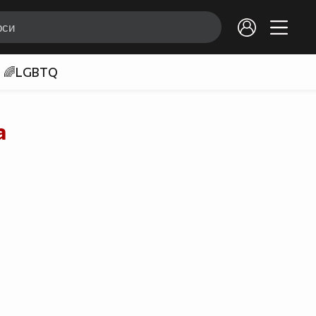
🌈LGBTQ
а