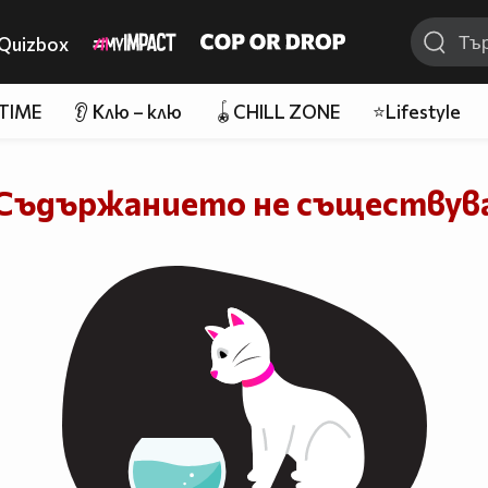
Quizbox
 TIME
👂 Клю – клю
🪀CHILL ZONE
⭐Lifestyle
Съдържанието не съществув