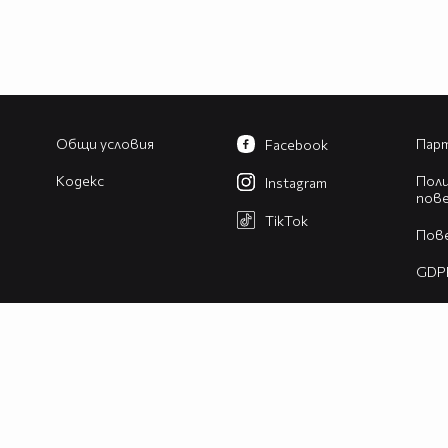
Общи условия
Парт
Facebook
Кодекс
Поли
Instagram
пов
TikTok
Пов
GDP
Изв