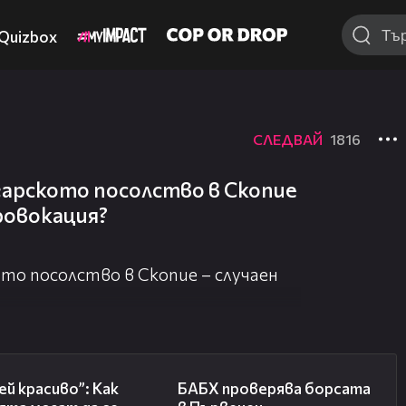
Quizbox
СЛЕДВАЙ
1816
гарското посолство в Скопие
провокация?
то посолство в Скопие – случаен
04:11
03:57
й красиво”: Как
БАБХ проверява борсата