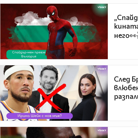
„Спайд
кината
него👀
След Б
влюбен
разпал