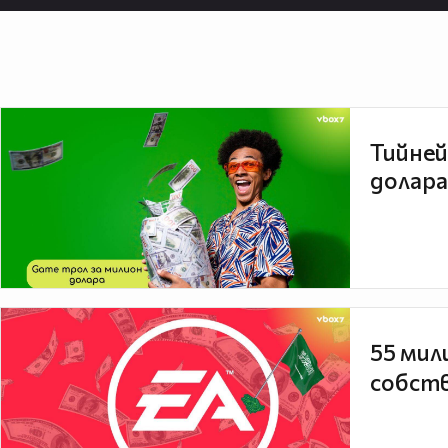
Тийней
долара
55 мил
собств