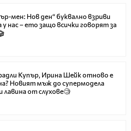
ър-мен: Нов ден“ буквално взриви
 у нас – ето защо всички говорят за
🎬
радли Купър, Ирина Шейк отново е
а? Новият мъж до супермодела
и лавина от слухове🧐