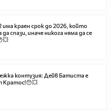
 2 има краен срок до 2026, който
 да спази, иначе никога няма да се
😯💥
ежка контузия: Дейв Батиста е
 Кратос!😯💥