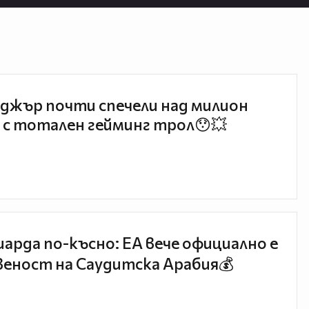
джър почти спечели над милион
 с тотален гейминг трол😯💥
иарда по-късно: EA вече официално е
еност на Саудитска Арабия💰