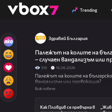
Member of
👾
Trending
Здравей България
Палежът на колите на бъл
– случаен вандализъм или 
515
16.06.2026
Палежът на колите на българско
вандализъм или провокация?
Виж повече
03:09
Как Пловдив се превърна в
„Живе