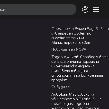
00:27
Премиерът Румен Радев свика
извънреден Съвет по
сигурността към
Министерския съвет
Новините на NOVA
14:10
Тодор Джиков: Справедливата
цена ще отчита нормална
икономическа надценка,
съответстваща на
стойността на конкретния
продукт
Събуди се
11:09
Адвокат Марковски за
убийството в Пловдив: Не
съм виждал подобна
жестокост и садизъм от