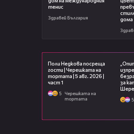
дом на международния
цвет
тенис
превъ
стил
Здравей България
дома
Здрав
19:25
Поли Недкова посреща
„Опит
гости | Черешката на
изпр
тортата | 5 авг. 2026 |
безр
част 1
за к
Шере
5
Черешката на
тортата
5