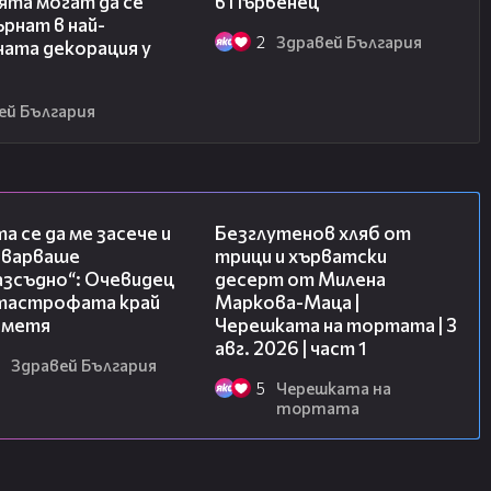
ята могат да се
в Първенец
рнат в най-
2
Здравей България
ната декорация у
ей България
06:38
16:02
а се да ме засече и
Безглутенов хляб от
еварваше
трици и хърватски
азсъдно“: Очевидец
десерт от Милена
атастрофата край
Маркова-Маца |
метя
Черешката на тортата | 3
авг. 2026 | част 1
Здравей България
5
Черешката на
тортата