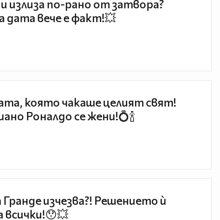
и излиза по-рано от затвора?
 дата вече е факт!💥
та, която чакаше целият свят!
ано Роналдо се жени!💍🍾
 Гранде изчезва?! Решението ѝ
 всички!😯💥