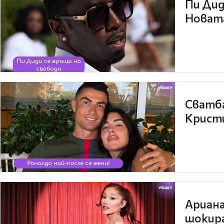
Пи Дид
Новата
Сватба
Кристи
Ариана
шокира