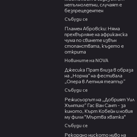
непълнолетни, случаят е
безпрецедентен
Събуди се
13:17
Пламен Абровски: Няма
прехвърляне на африканска
чума по свинете извън
стопанствата, където е
открита
Новините на NOVA
05:46
Джесика Прат влиза в образа
на „Норма“ на фестивала
„Опера в Летния театър”
Събуди се
13:42
Режисьорът на „Добрият Уил
Хънтинг“ Гас Ван Сант - за
киното, Кърт Кобейн и новия
му филм "Мъртва хватка"
Събуди се
03:48
Рекордно ниското ниво на