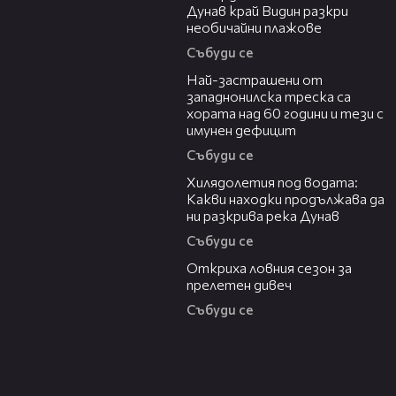
Дунав край Видин разкри
необичайни плажове
Събуди се
13:13
Най-застрашени от
западнонилска треска са
хората над 60 години и тези с
имунен дефицит
Събуди се
03:43
Хилядолетия под водата:
Какви находки продължава да
ни разкрива река Дунав
Събуди се
04:48
Откриха ловния сезон за
прелетен дивеч
Събуди се