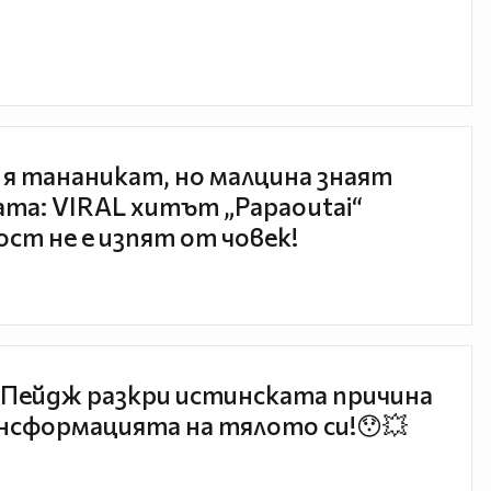
 я тананикат, но малцина знаят
та: VIRAL хитът „Papaoutai“
ст не е изпят от човек!
Пейдж разкри истинската причина
нсформацията на тялото си!😯💥