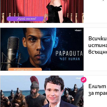
Всички
истина
всъщно
Елиът 
за тра