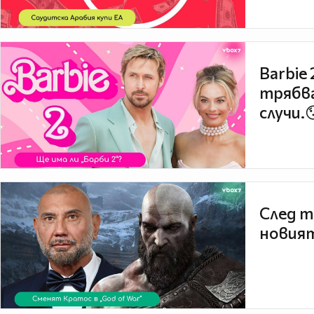
Barbie
трябва
случи.
След т
новият