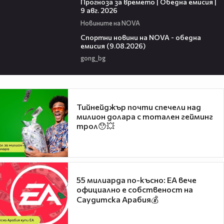
Прогноза за времето | Обедна емисия |
9 авг. 2026
Новините на NOVA
04:25
Спортни новини на NOVA - обедна
емисия (9.08.2026)
gong_bg
Тийнейджър почти спечели над
милион долара с тотален гейминг
трол😯💥
55 милиарда по-късно: EA вече
официално е собственост на
Саудитска Арабия💰