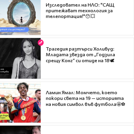
Изследовател на НЛО: "САЩ
притежават технология за
телепортация!"😯💥
Трагедия разтърси Холивуд:
Младата звезда от „Годзила
срещу Конг“ си отиде на 18🕊️
Ламин Ямал: Момчето, което
покори света на 19 — историята
на новия символ във футбола🤩⚽