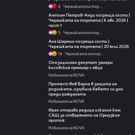
6
Черешката на тортата
19:09
Антоан Петров-Анди посреща гости |
Черешката на тортата | 6 авг. 2026 |
част 1
5
Черешката на тортата
19:47
Ана Шермин посреща гости |
Черешката на тортата | 20 юли 2026
14
Черешката на тортата
00:48
Опозиционен депутат замери
косовския премиер с яйца
Новините на NOVA
02:57
Протест във Варна в защита на
родилката, изгубила бебето си дни
преди раждането
Новините на NOVA
00:50
Иран отправи редица искания към
САЩ за отварянето на Ормузкия
проток
Новините на NOVA
01:50