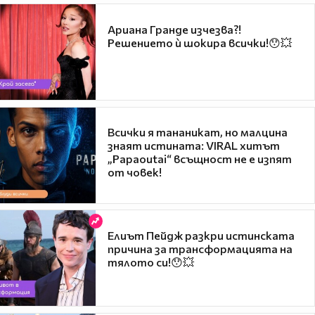
Ариана Гранде изчезва?!
Решението ѝ шокира всички!😯💥
Всички я тананикат, но малцина
знаят истината: VIRAL хитът
„Papaoutai“ всъщност не е изпят
от човек!
Елиът Пейдж разкри истинската
причина за трансформацията на
тялото си!😯💥