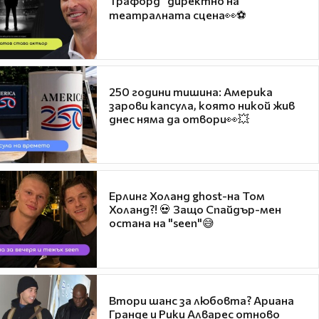
Трафорд“ директно на
театралната сцена👀⚽
250 години тишина: Америка
зарови капсула, която никой жив
днес няма да отвори👀💥
Ерлинг Холанд ghost-на Том
Холанд?! 💀 Защо Спайдър-мен
остана на "seen"😅
Втори шанс за любовта? Ариана
Гранде и Рики Алварес отново