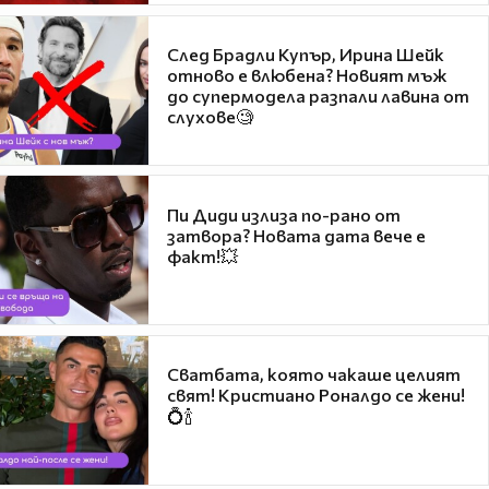
След Брадли Купър, Ирина Шейк
отново е влюбена? Новият мъж
до супермодела разпали лавина от
слухове🧐
Пи Диди излиза по-рано от
затвора? Новата дата вече е
факт!💥
Сватбата, която чакаше целият
свят! Кристиано Роналдо се жени!
💍🍾