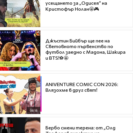
усещането за „Одисея“ на
Кристофър Нолан🤩🎮
Джъстин Бийбър ще пее на
Световното първенство по
футбол заедно с Мадона, Шакира
и BTS!⚽🤩
ANIVENTURE COMIC CON 2026:
Влязохме в друг свят!
08:16
Бербо смени терена: от „Олд