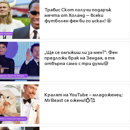
Травис Скот получи подарък
мечта от Холанд — всеки
футболен фен би го искал! 🤩
„Ще се омъжиш ли за мен?“: Фен
предложи брак на Зендая, а тя
отвърна само с три думи😅
Кралят на YouTube – младоженец:
MrBeast се ожени!💍🥰