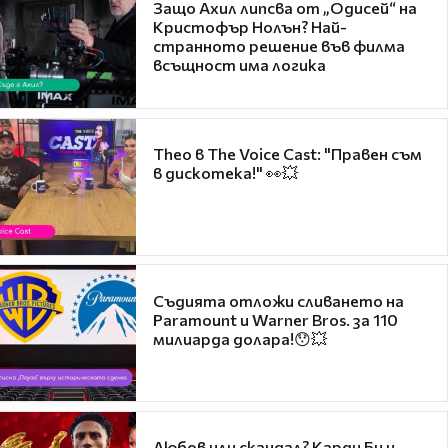
Защо Ахил липсва от „Одисей“ на
Кристофър Нолън? Най-
странното решение във филма
всъщност има логика
Theo в The Voice Cast: "Правен съм
в дискотека!" 👀💥
Съдията отложи сливането на
Paramount и Warner Bros. за 110
милиарда долара!😯💥
Любов или скандал? Карди Би и