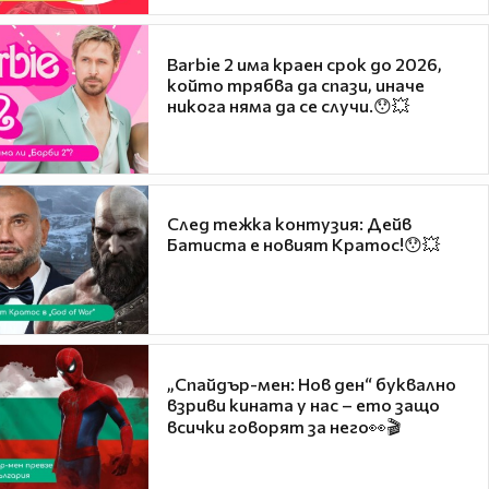
Barbie 2 има краен срок до 2026,
който трябва да спази, иначе
никога няма да се случи.😯💥
След тежка контузия: Дейв
Батиста е новият Кратос!😯💥
„Спайдър-мен: Нов ден“ буквално
взриви кината у нас – ето защо
всички говорят за него👀🎬