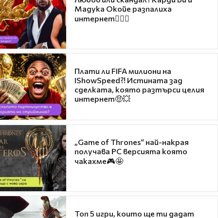
Мадука Окойе разпалиха
интернет❤️‍🔥🔥
Плати ли FIFA милиони на
IShowSpeed?! Истината зад
сделката, която разтърси целия
интернет🤑💥
„Game of Thrones“ най-накрая
получава PC версията която
чакахме🎮🤩
Топ 5 игри, които ще ти дадат