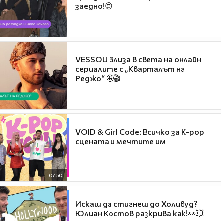
заедно!😍
VESSOU влиза в света на онлайн
сериалите с „Кварталът на
Реджо“ 🤩🎬
VOID & Girl Code: Всичко за K-pop
сцената и мечтите им
07:50
Искаш да стигнеш до Холивуд?
Юлиан Костов разкрива как!👀💥