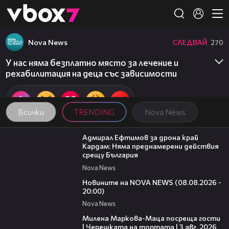
Member of
👾
Nova News
СЛЕДВАЙ
270
У нас няма безплатно място за лечение и
рехабилитация на деца със зависимости
Всички
TRENDING
Nova News
01:48
Адмирал Ефтимов за дрона край
Кардам: Няма преднамерени действия
срещу България
Nova News
22:47
Новините на NOVA NEWS (08.08.2026 -
20:00)
Nova News
20:17
Милена Маркова-Маца посреща гости
| Черешката на тортата | 3 авг. 2026