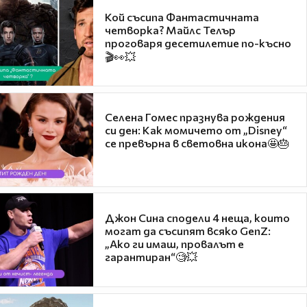
Кой съсипа Фантастичната
четворка? Майлс Телър
проговаря десетилетие по-късно
🎬👀💥
Селена Гомес празнува рождения
си ден: Как момичето от „Disney“
се превърна в световна икона🤩🎂
Джон Сина сподели 4 неща, които
могат да съсипят всяко GenZ:
„Ако ги имаш, провалът е
гарантиран“🧐💥