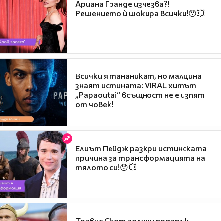
Ариана Гранде изчезва?!
Решението ѝ шокира всички!😯💥
Всички я тананикат, но малцина
знаят истината: VIRAL хитът
„Papaoutai“ всъщност не е изпят
от човек!
Елиът Пейдж разкри истинската
причина за трансформацията на
тялото си!😯💥
Травис Скот получи подарък