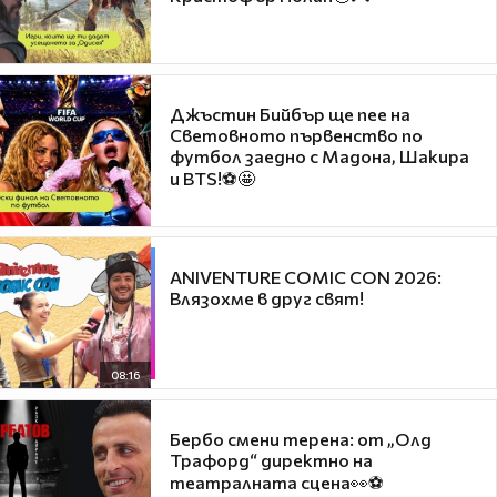
Джъстин Бийбър ще пее на
Световното първенство по
футбол заедно с Мадона, Шакира
и BTS!⚽🤩
ANIVENTURE COMIC CON 2026:
Влязохме в друг свят!
08:16
Бербо смени терена: от „Олд
Трафорд“ директно на
театралната сцена👀⚽