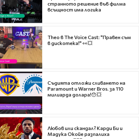
странното решение във филма
всъщност има логика
Theo в The Voice Cast: "Правен съм
в дискотека!" 👀💥
Съдията отложи сливането на
Paramount и Warner Bros. за 110
милиарда долара!😯💥
Любов или скандал? Карди Би и
Мадука Окойе разпалиха