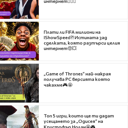
интернет❤️‍🔥🔥
Плати ли FIFA милиони на
IShowSpeed?! Истината зад
сделката, която разтърси целия
интернет🤑💥
„Game of Thrones“ най-накрая
получава PC версията която
чакахме🎮🤩
Топ 5 игри, които ще ти дадат
усещането за „Одисея“ на
Кристофър Нолан🤩🎮