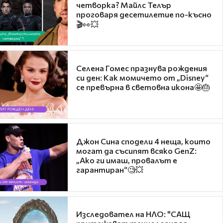
четворка? Майлс Телър
проговаря десетилетие по-късно
🎬👀💥
Селена Гомес празнува рождения
си ден: Как момичето от „Disney“
се превърна в световна икона🤩🎂
Джон Сина сподели 4 неща, които
могат да съсипят всяко GenZ:
„Ако ги имаш, провалът е
гарантиран“🧐💥
Изследовател на НЛО: "САЩ