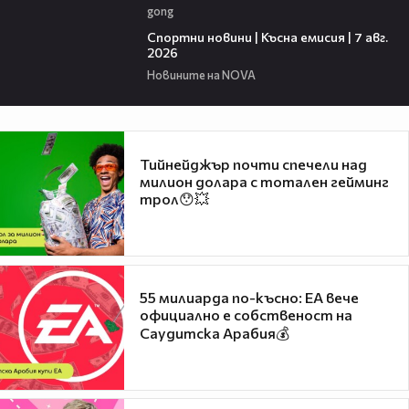
gong
03:46
Спортни новини | Късна емисия | 7 авг.
2026
Новините на NOVA
Тийнейджър почти спечели над
милион долара с тотален гейминг
трол😯💥
55 милиарда по-късно: EA вече
официално е собственост на
Саудитска Арабия💰