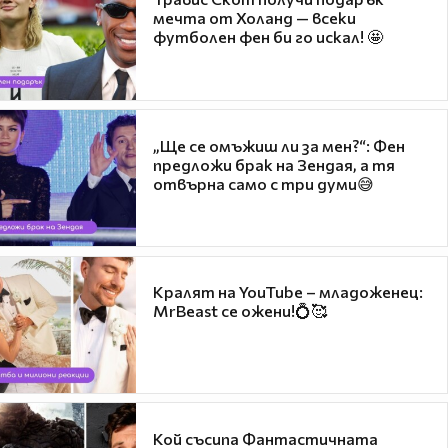
мечта от Холанд — всеки
футболен фен би го искал! 🤩
„Ще се омъжиш ли за мен?“: Фен
предложи брак на Зендая, а тя
отвърна само с три думи😅
Кралят на YouTube – младоженец:
MrBeast се ожени!💍🥰
Кой съсипа Фантастичната