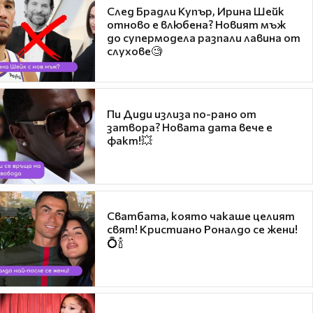
След Брадли Купър, Ирина Шейк
отново е влюбена? Новият мъж
до супермодела разпали лавина от
слухове🧐
Пи Диди излиза по-рано от
затвора? Новата дата вече е
факт!💥
Сватбата, която чакаше целият
свят! Кристиано Роналдо се жени!
💍🍾