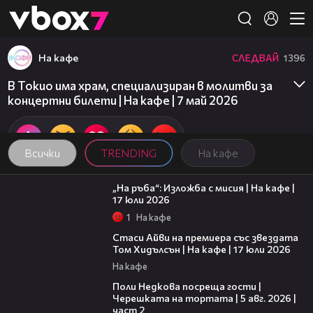
Member of
👾
На кафе
СЛЕДВАЙ
1396
В Токио има храм, специализиран в молитви за
концертни билети | На кафе | 7 май 2026
Всички
TRENDING
На кафе
09:09
„На ръба“: Изложба с мисия | На кафе |
17 юли 2026
1
На кафе
02:58
Стаси Айви на премиера със звездата
Том Хидълсън | На кафе | 17 юли 2026
На кафе
13:03
Поли Недкова посреща гости |
Черешката на тортата | 5 авг. 2026 |
част 2