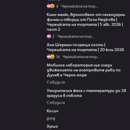
4
Черешката на тортата
15:31
Кино меню, вдъхновено от легендарни
филми и творци от Поли Недкова |
Черешката на тортата | 5 авг. 2026 |
част 2
2
Черешката на тортата
19:47
Ана Шермин посреща гости |
Черешката на тортата | 20 юли 2026
14
Черешката на тортата
04:09
Мобилна лаборатория ще следи
движението на есетровите риби по
Дунав и Черно море
Събуди се
04:15
Уморителна жега с температури до 38
градуса в събота
Събуди се
10:17
Косич
gong
09:40
Хулио