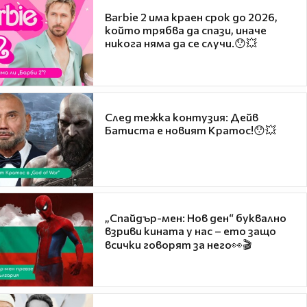
Barbie 2 има краен срок до 2026,
който трябва да спази, иначе
никога няма да се случи.😯💥
След тежка контузия: Дейв
Батиста е новият Кратос!😯💥
„Спайдър-мен: Нов ден“ буквално
взриви кината у нас – ето защо
всички говорят за него👀🎬