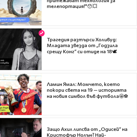
притежават технология за
телепортация!"😯💥
Трагедия разтърси Холивуд:
Младата звезда от „Годзила
срещу Конг“ си отиде на 18🕊️
Ламин Ямал: Момчето, което
покори света на 19 — историята
на новия символ във футбола🤩⚽
Защо Ахил липсва от „Одисей“ на
Кристофър Нолън? Най-