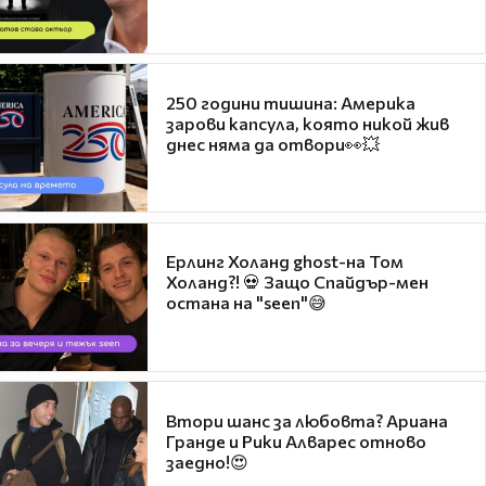
250 години тишина: Америка
зарови капсула, която никой жив
днес няма да отвори👀💥
Ерлинг Холанд ghost-на Том
Холанд?! 💀 Защо Спайдър-мен
остана на "seen"😅
Втори шанс за любовта? Ариана
Гранде и Рики Алварес отново
заедно!😍